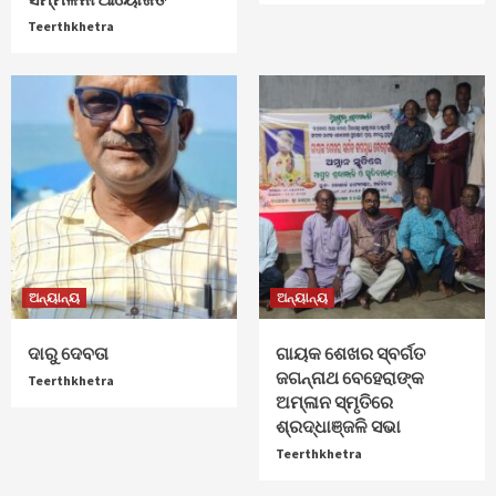
Teerthkhetra
ଅନ୍ୟାନ୍ୟ
ଅନ୍ୟାନ୍ୟ
ଦାରୁ ଦେବତା
ଗାୟକ ଶେଖର ସ୍ବର୍ଗତ
ଜଗନ୍ନାଥ ବେହେରାଙ୍କ
Teerthkhetra
ଅମ୍ଳାନ ସ୍ମୃତିରେ
ଶ୍ରଦ୍ଧାଞ୍ଜଳି ସଭା
Teerthkhetra