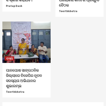
ବୈଠକ
Pratap Dash
Teerthkhetra
ରାଜ୍ୟ
ପାନପୋଷ ସାଙ୍ଗଠନିକ
ଜିଲ୍ଲାରେ ବିଜେପିର ନୂତନ
ସଦସ୍ୟତା ଅଭିଯାନର
ଶୁଭାରମ୍ଭ
Teerthkhetra