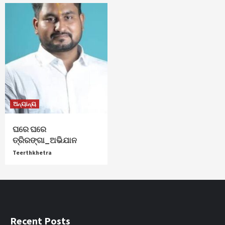
ଅନ୍ୟାନ୍ୟ
ଘରେ ଘରେ
ତ୍ରିରଙ୍ଗା_ଅଭିଯାନ
Teerthkhetra
Recent Posts