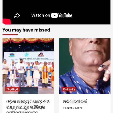
You may have missed
ଅନ୍ୟାନ୍ୟ
ଅନ୍ୟାନ୍ୟ
ଓଡ଼ିଶା ସାହିତ୍ୟ ମହୋତ୍ସବ ଓ
ଅଭିମାନିନୀ ବର୍ଷା
ରାଷ୍ଟ୍ରୀୟ ଯୁବ ସାହିତ୍ୟିକ
Teerthkhetra
ସମ୍ମିଳନୀ ଆୟୋଜିତ