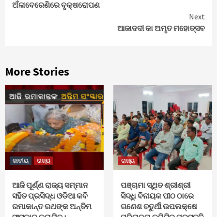
ଅଁଳାବେରେଣିରେ ବୃକ୍ଷରୋପଣ
Reading
Next
ଆଜାଦଦୀ କା ଅମୃତ ମହୋତ୍ସବ
More Stories
ଜାତୀୟ
ରାଜ୍ୟ
ରାଜ୍ୟ
ଆଜି ପୂର୍ଣ୍ଣ ରାଜ୍ୟ ସମ୍ମାନ
ପଞ୍ଚାମା ସ୍ଥିତ ଶ୍ରୀଶ୍ରୀ
ସହିତ ପ୍ରସିଦ୍ଧ ଓଡିଆ କବି
ସିଦ୍ଧି ବିନାୟକ ପୀଠ ଠାରେ
ରମାକାନ୍ତ ରଥଙ୍କ ଅନ୍ତିମ
ଗଣେଶ ଚତୁର୍ଥୀ ଉପଲକ୍ଷେ
ସଂସ୍କାର କରାଯିବ।
ପରିଚାଳନା କମିଟିର ପ୍ରସ୍ତୁତି