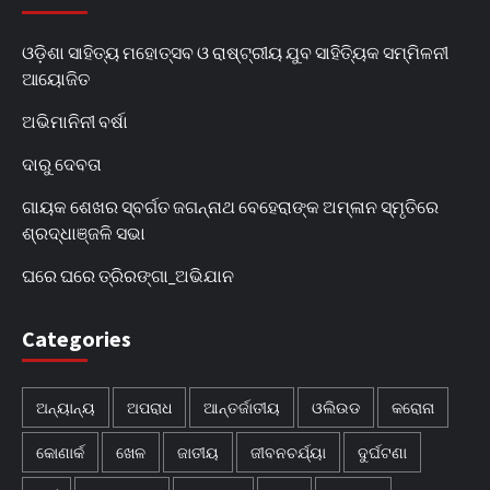
ଓଡ଼ିଶା ସାହିତ୍ୟ ମହୋତ୍ସବ ଓ ରାଷ୍ଟ୍ରୀୟ ଯୁବ ସାହିତ୍ୟିକ ସମ୍ମିଳନୀ
ଆୟୋଜିତ
ଅଭିମାନିନୀ ବର୍ଷା
ଦାରୁ ଦେବତା
ଗାୟକ ଶେଖର ସ୍ବର୍ଗତ ଜଗନ୍ନାଥ ବେହେରାଙ୍କ ଅମ୍ଳାନ ସ୍ମୃତିରେ
ଶ୍ରଦ୍ଧାଞ୍ଜଳି ସଭା
ଘରେ ଘରେ ତ୍ରିରଙ୍ଗା_ଅଭିଯାନ
Categories
ଅନ୍ୟାନ୍ୟ
ଅପରାଧ
ଆନ୍ତର୍ଜାତୀୟ
ଓଲିଉଡ
କରୋନା
କୋଣାର୍କ
ଖେଳ
ଜାତୀୟ
ଜୀବନଚର୍ଯ୍ୟା
ଦୁର୍ଘଟଣା