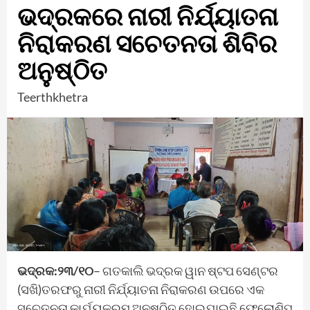
ଭଦ୍ରକରେ ନାରୀ ନିର୍ଯ୍ୟାତନା
ନିରାକରଣ ସଚେତନତା ଶିବିର
ଅନୁଷ୍ଠିତ
Teerthkhetra
ଭଦ୍ରକ:୨୩/୧୦
– ଗତକାଲି ଭଦ୍ରକ ୱାନ ଷ୍ଟପ ସେଣ୍ଟର
(ସଖି)ତରଫରୁ ନାରୀ ନିର୍ଯ୍ୟାତନା ନିରାକରଣ ଉପରେ ଏକ
ସଚେତନତା କାର୍ଯ୍ୟକ୍ରମ ଅନୁଷ୍ଠିତ ହୋଇଯାଇଛି,ଫେଲୋଶିପ