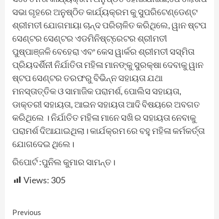
ସଭା ଗୃହରେ ଅନୁଷ୍ଠିତ କାର୍ଯ୍ୟକ୍ରମ କୁ ସୁପରିଟେଣ୍ଡେଣ୍ଟ
ଶ୍ରୀମତୀ ଯୋଗମାୟା ଚାନ୍ଦ ପରିଚାଳିତ କରିଥିଲେ, ୱାନ ଷ୍ଟପ
ସେଣ୍ଟର ସେଣ୍ଟର ଏଡମିନିଷ୍ଟ୍ରେଟର ଶ୍ରୀମତୀ
ପୁଷ୍ପାଞ୍ଜଳି ବେହେରା ଏବଂ କେସ ୱାର୍କର ଶ୍ରୀମତୀ ସସ୍ମିତା
ପ୍ରିୟଦର୍ଶିନୀ ନିର୍ଯାତିତା ମହିଳା ମାନଙ୍କୁ ସୁରକ୍ଷା ଦେବାକୁ ୱାନ
ଷ୍ଟପ ସେଣ୍ଟର ତରଫରୁ ବିଭିନ୍ନ ସହାୟତା ଯଥା
ମନସ୍ତାତ୍ତିକ ଓ ସାମାଜିକ ପରାମର୍ଶ, ପୋଲିସ ସହାୟତା,
ଡାକ୍ତରୀ ସହାୟତା, ଆଇନ ସହାୟତା ଆଦି ବିଷୟରେ ଅବଗତ
କରିଥିଲେ । ନିର୍ଯାତିତ ମହିଳା ମାନେ ସଖି ର ସହାୟତା ନେବାକୁ
ପରାମର୍ଶ ଦିଆଯାଇଥିଲା। କାର୍ଯକ୍ରମ ରେ ବହୁ ମହିଳା କର୍ମକର୍ତ୍ତା
ଯୋଗଦେଇ ଥିଲେ।
ରିପୋର୍ଟ :ପୁନିଲ କୁମାର ସାମନ୍ତ।
Views:
305
Continue
Previous