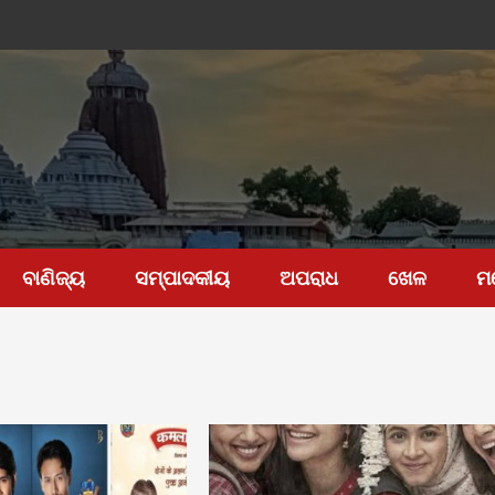
ବାଣିଜ୍ୟ
ସମ୍ପାଦକୀୟ
ଅପରାଧ
ଖେଳ
ମ