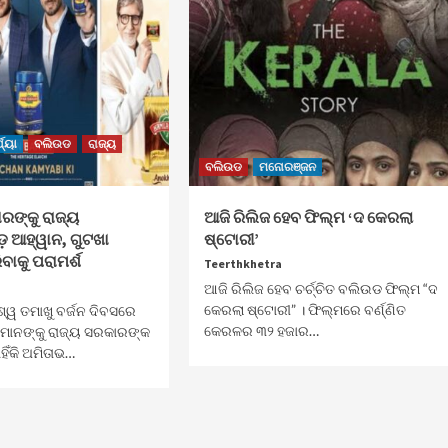
ଯ୍ୟା
ବଲିଉଡ
ରାଜ୍ୟ
ବଲିଉଡ
ମନୋରଞ୍ଜନ
ରଙ୍କୁ ରାଜ୍ୟ
ଆଜି ରିଲିଜ ହେବ ଫିଲ୍ମ ‘ଦ କେରଲା
଼ ଆହ୍ୱାନ, ଗୁଟଖା
ଷ୍ଟୋରୀ’
ିବାକୁ ପରାମର୍ଶ
Teerthkhetra
ଆଜି ରିଲିଜ ହେବ ଚର୍ଚ୍ଚିତ ବଲିଉଡ ଫିଲ୍ମ “ଦ
କେରଲା ଷ୍ଟୋରୀ” । ଫିଲ୍ମରେ ବର୍ଣ୍ଣିତ
ଶ୍ୱ ତମାଖୁ ବର୍ଜନ ଦିବସରେ
କେରଳର ୩୨ ହଜାର…
ମାନଙ୍କୁ ରାଜ୍ୟ ସରକାରଙ୍କ
ହିଁକି ଅମିତାଭ…