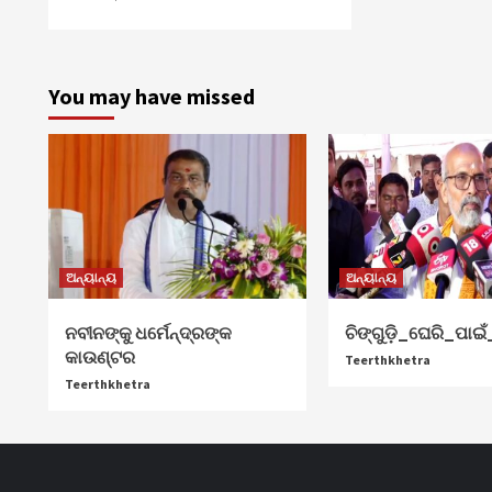
You may have missed
ଅନ୍ୟାନ୍ୟ
ଅନ୍ୟାନ୍ୟ
ନବୀନଙ୍କୁ ଧର୍ମେନ୍ଦ୍ରଙ୍କ
ଚିଙ୍ଗୁଡ଼ି_ଘେରି_ପାଇଁ
କାଉଣ୍ଟର
Teerthkhetra
Teerthkhetra