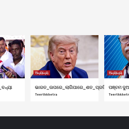
ଅନ୍ୟାନ୍ୟ
ଅନ୍ୟାନ୍ୟ
_ବନ୍ୟା
ଭାରତ_ଉପରେ_ଲାଗିପାରେ_ଶତ_ପ୍ରତିଶତ_ଟାରିଫ୍
ପଞ୍ଚମ ଦୁ
Teerthkhetra
Teerthkhet