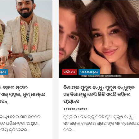
୍ଜନ
ବଲିଉଡ
ମନୋରଞ୍ଜନ
ା ହେଲେ ଷ୍ଟାର
ଦିଶାଙ୍କ ପୁରୁଷ ବନ୍ଧୁ : ପୁରୁଷ ବନ୍ଧୁଙ୍କ
୍‌ ରାହୁଲ, ଧୁମ୍‌ ଧାମ୍‌ରେ
ସହ ଦିଶାଙ୍କୁ ଦେଖି କିଛି ଏପରି କହିଲେ
ସନ୍‌
ଫ୍ୟାନ୍ସ
Teerthkhetra
 ବାନ୍ଧି ହୋଇ ସାତ ଜନମର
ମୁମ୍ବାଇ : ଦିଶାଙ୍କୁ ମିଳିଛି ନୂଆ ପୁରୁଷ ବନ୍ଧୁ ।
ଉଡ ଅଭିନେତ୍ରୀ ଆଥିୟା
ସହ ତାରକା ଟାଇଗର ଶ୍ରଫଙ୍କ ସହ ବ୍ରେକଅ
ରତୀୟ କ୍ରିକେଟର…
ପରେ…