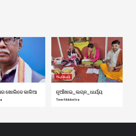
ଅନ୍ୟାନ୍ୟ
ଆର ଖୋଲିଦେ କାଳିଆ
ନୂଆଁଖାଇ_ଲଗ୍ନ_ଧାର୍ଯ୍ୟ
ra
Teerthkhetra