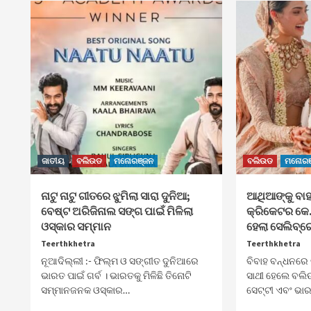
ଜାତୀୟ
ବଲିଉଡ
ମନୋରଞ୍ଜନ
ବଲିଉଡ
ମନୋରଞ
ନାଟୁ ନାଟୁ ଗୀତରେ ଝୁମିଲା ସାରା ଦୁନିଆ;
ଆଥିଆଙ୍କୁ ବାହ
ବେଷ୍ଟ ଅରିଜିନାଲ ସଙ୍ଗ ପାଇଁ ମିଳିଲା
କ୍ରିକେଟର କେ.ଏଲ
ଓସ୍କାର ସମ୍ମାନ
ହେଲା ସେଲିବ୍ରେ
Teerthkhetra
Teerthkhetra
ନୂଆଦିଲ୍ଲୀ :- ଫିଲ୍ମ ଓ ସଙ୍ଗୀତ ଦୁନିଆରେ
ବିବାହ ବନ୍ଧନରେ
ଭାରତ ପାଇଁ ଗର୍ବ । ଭାରତକୁ ମିଳିଛି ତିନୋଟି
ସାଥୀ ହେଲେ ବଲି
ସମ୍ମାନଜନକ ଓସ୍କାର…
ସେଟ୍ଟୀ ଏବଂ ଭା