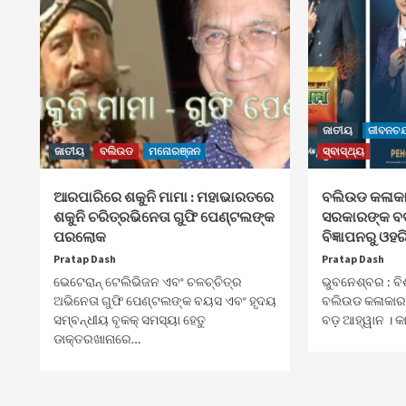
ଜାତୀୟ
ଜୀବନଚର୍
ଜାତୀୟ
ବଲିଉଡ
ମନୋରଞ୍ଜନ
ସ୍ବାସ୍ଥ୍ୟ
ଆରପାରିରେ ଶକୁନି ମାମା : ମହାଭାରତରେ
ବଲିଉଡ କଳାକା
ଶକୁନି ଚରିତ୍ରଭିନେତା ଗୁଫି ପେଣ୍ଟଲଙ୍କ
ସରକାରଙ୍କ ବଡ
ପରଲୋକ
ବିଜ୍ଞାପନରୁ ଓହର
Pratap Dash
Pratap Dash
ଭେଟେରାନ୍ ଟେଲିଭିଜନ ଏବଂ ଚଳଚ୍ଚିତ୍ର
ଭୁବନେଶ୍ବର : ବି
ଅଭିନେତା ଗୁଫି ପେଣ୍ଟଲଙ୍କ ବୟସ ଏବଂ ହୃଦୟ
ବଲିଉଡ କଳାକାର
ସମ୍ବନ୍ଧୀୟ ବୃକକ୍ ସମସ୍ୟା ହେତୁ
ବଡ଼ ଆହ୍ୱାନ । କା
ଡାକ୍ତରଖାନାରେ…