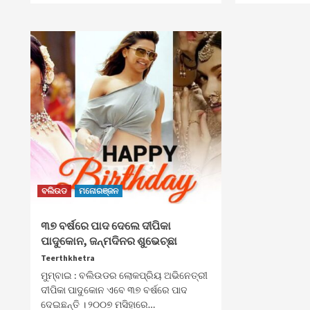
ବଲିଉଡ
ମନୋରଞ୍ଜନ
୩୭ ବର୍ଷରେ ପାଦ ଦେଲେ ଦୀପିକା
ପାଦୁକୋନ, ଜନ୍ମଦିନର ଶୁଭେଚ୍ଛା
Teerthkhetra
ମୁମ୍ବାଇ : ବଲିଉଡର ଲୋକପ୍ରିୟ ଅଭିନେତ୍ରୀ
ଦୀପିକା ପାଦୁକୋନ ଏବେ ୩୭ ବର୍ଷରେ ପାଦ
ଦେଇଛନ୍ତି । ୨୦୦୭ ମସିହାରେ…