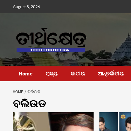
Skip
August 8, 2026
to
content
Home
ରାଜ୍ୟ
ଜାତୀୟ
ଆନ୍ତର୍ଜାତୀୟ
HOME
ବଲିଉଡ
ବଲିଉଡ