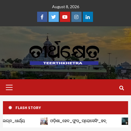
Skip
August 8, 2026
to
content
Facebook
Twitter
Youtube
Instagram
Linkedin
Primary
Menu
FLASH STORY
ଧାର୍ଯ୍ୟ
ଓଡ଼ିଶା_ହେବ_ଫୁଡ୍‌_ପ୍ରୋସେସିଂ_ହବ୍‌
ସ୍କୁଲର