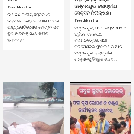
ସମ୍ବଲପୁର-ବଲାଙ୍ଗୀର
Teerthkhetra
ସେକ୍ସନ ନିରୀକ୍ଷଣ I
ଦ୍ୱାଦଶ ଜାତୀୟ ହସ୍ତତନ୍ତ
Teerthkhetra
ଦିବସ ସମାରୋହରେ ଯୋଗ ଦେଲେ
ରାଷ୍ଟ୍ରପତିଦେଶର ମୋଟ୍‌ ୨୨ ଜଣ
ସମ୍ବଲପୁର, ୦୭ ଅଗଷ୍ଟ ୨୦୨୬:
ବୁଣାକାରଙ୍କୁ ସନ୍ଥ କବୀର
ପୂର୍ବତଟ ରେଳପଥ
ହସ୍ତତନ୍ତ…
ମହାପ୍ରବନ୍ଧକ, ଶ୍ରୀ
ପରମେଶ୍ବର ଫୁଙ୍କୱାଲ ଆଜି
ସମ୍ବଲପୁର-ବଲାଙ୍ଗୀର
ସେକ୍ସନକୁ ବିସ୍ତୃତ ଭାବେ…