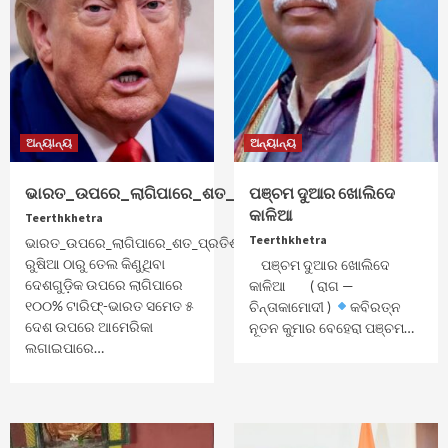
ଅନ୍ୟାନ୍ୟ
ଅନ୍ୟାନ୍ୟ
ଭାରତ_ଉପରେ_ଲାଗିପାରେ_ଶତ_ପ୍ରତିଶତ_ଟାରିଫ୍
ପଞ୍ଚମ ଦୁଆର ଖୋଲିଦେ
କାଳିଆ
Teerthkhetra
Teerthkhetra
ଭାରତ_ଉପରେ_ଲାଗିପାରେ_ଶତ_ପ୍ରତିଶତ_ଟାରିଫ୍-
ରୁଷିଆ ଠାରୁ ତେଲ କିଣୁଥିବା
ପଞ୍ଚମ ଦୁଆର ଖୋଲିଦେ
ଦେଶଗୁଡ଼ିକ ଉପରେ ଲାଗିପାରେ
କାଳିଆ ( ରାଗ —
୧୦୦% ଟାରିଫ୍-ଭାରତ ସମେତ ୫
ଚିନ୍ତାକାମୋଦୀ )
କବିରତ୍ନ
ଦେଶ ଉପରେ ଆମେରିକା
ନୂତନ କୁମାର ବେହେରା ପଞ୍ଚମ…
ଲଗାଇପାରେ…