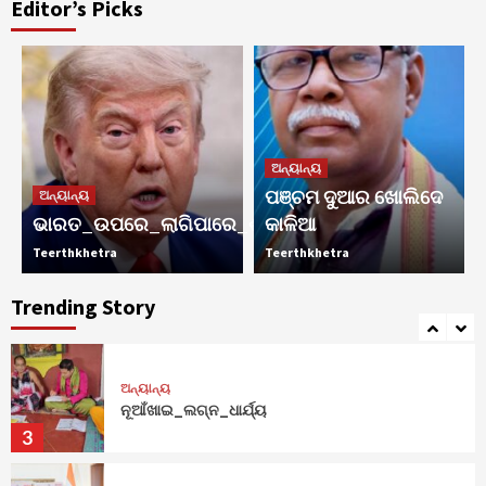
Editor’s Picks
ଅନ୍ୟାନ୍ୟ
ସ୍କୁଲରେ_ଗୁଳିମାଡ଼ରେ_୮ମୃତ
5
ଅନ୍ୟାନ୍ୟ
ଅନ୍ୟାନ୍ୟ
ଭାରତ_ଉପରେ_ଲାଗିପାରେ_ଶତ_ପ୍ରତିଶତ_ଟାରିଫ୍
ପଞ୍ଚମ ଦୁଆର ଖୋଲିଦେ
1
ଅନ୍ୟାନ୍ୟ
ଭାରତ_ଉପରେ_ଲାଗିପାରେ_ଶତ_ପ୍ରତିଶତ_ଟାରିଫ୍
କାଳିଆ
Teerthkhetra
Teerthkhetra
ଅନ୍ୟାନ୍ୟ
ପଞ୍ଚମ ଦୁଆର ଖୋଲିଦେ କାଳିଆ
Trending Story
2
ଅନ୍ୟାନ୍ୟ
ନୂଆଁଖାଇ_ଲଗ୍ନ_ଧାର୍ଯ୍ୟ
3