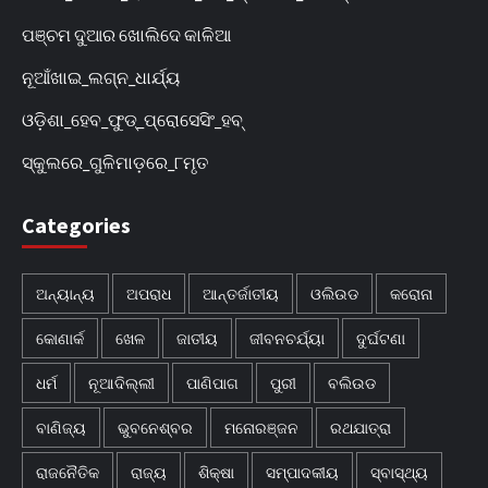
ପଞ୍ଚମ ଦୁଆର ଖୋଲିଦେ କାଳିଆ
ନୂଆଁଖାଇ_ଲଗ୍ନ_ଧାର୍ଯ୍ୟ
ଓଡ଼ିଶା_ହେବ_ଫୁଡ୍‌_ପ୍ରୋସେସିଂ_ହବ୍‌
ସ୍କୁଲରେ_ଗୁଳିମାଡ଼ରେ_୮ମୃତ
Categories
ଅନ୍ୟାନ୍ୟ
ଅପରାଧ
ଆନ୍ତର୍ଜାତୀୟ
ଓଲିଉଡ
କରୋନା
କୋଣାର୍କ
ଖେଳ
ଜାତୀୟ
ଜୀବନଚର୍ଯ୍ୟା
ଦୁର୍ଘଟଣା
ଧର୍ମ
ନୂଆଦିଲ୍ଲୀ
ପାଣିପାଗ
ପୁରୀ
ବଲିଉଡ
ବାଣିଜ୍ୟ
ଭୁବନେଶ୍ବର
ମନୋରଞ୍ଜନ
ରଥଯାତ୍ରା
ରାଜନୈତିକ
ରାଜ୍ୟ
ଶିକ୍ଷା
ସମ୍ପାଦକୀୟ
ସ୍ବାସ୍ଥ୍ୟ