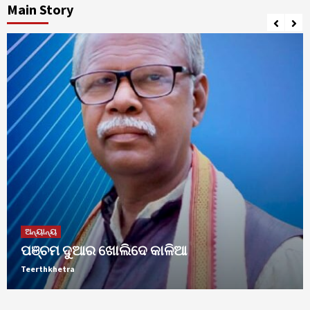
Main Story
ଅନ୍ୟାନ୍ୟ
ନୂଆଁଖାଇ_ଲଗ୍ନ_ଧାର୍ଯ୍ୟ
3
ଅନ୍ୟାନ୍ୟ
୍
ପଞ୍ଚମ ଦୁଆର ଖୋଲିଦେ କାଳିଆ
ଅନ୍ୟାନ୍ୟ
ଓଡ଼ିଶା_ହେବ_ଫୁଡ୍‌_ପ୍ରୋସେସିଂ_ହବ୍‌
Teerthkhetra
4