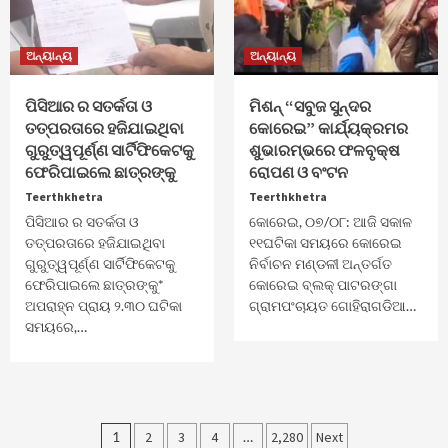
ଅନ୍ୟାନ୍ୟ
ଅନ୍ୟାନ୍ୟ
ପିସିଆର ର ସତର୍କତା ଓ
ମିଶନ୍ “ସବୁଜ ସୁନ୍ଦର
ତତ୍ପରତାରେ ହଜିଯାଇଥିବା
କୋରେଇ” କାର୍ଯ୍ୟକ୍ରମର
ଗୁରୁତ୍ୱପୂର୍ଣ୍ଣ ସାର୍ଟିଫିକେଟକୁ
ଶୁଭାରମ୍ଭରେ ଫଳବୃକ୍ଷ
ଫେରିପାଇଲେ ଛାତ୍ରଙ୍କୁ
ରୋପଣ ଓ ବଂଟନ
Teerthkhetra
Teerthkhetra
ପିସିଆର ର ସତର୍କତା ଓ
କୋରେଇ, ୦୭/୦୮: ଆଜି ସକାଳ
ତତ୍ପରତାରେ ହଜିଯାଇଥିବା
୧୧ଘଟିକା ସମୟରେ କୋରେଇ
ଗୁରୁତ୍ୱପୂର୍ଣ୍ଣ ସାର୍ଟିଫିକେଟକୁ
ନିର୍ବାଚନ ମଣ୍ଡଳୀ ଅନ୍ତର୍ଗତ
ଫେରିପାଇଲେ ଛାତ୍ରଙ୍କୁ*
କୋରେଇ ବ୍ଲକ୍ ପାଟରଙ୍ଗା
ଅପରାହ୍ନ ପ୍ରାୟ ୨.୩୦ ଘଟିକା
ଗ୍ରାମପଂଚାୟତ ଗୋହିରାଗଡିଆ…
ସମୟରେ,…
Posts
1
2
3
4
…
2,280
Next