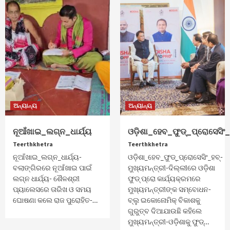
ଅନ୍ୟାନ୍ୟ
ଅନ୍ୟାନ୍ୟ
ନୂଆଁଖାଇ_ଲଗ୍ନ_ଧାର୍ଯ୍ୟ
ଓଡ଼ିଶା_ହେବ_ଫୁଡ୍‌_ପ୍ରୋସେସିଂ_ହ
Teerthkhetra
Teerthkhetra
ନୂଆଁଖାଇ_ଲଗ୍ନ_ଧାର୍ଯ୍ୟ-
ଓଡ଼ିଶା_ହେବ_ଫୁଡ୍‌_ପ୍ରୋସେସିଂ_ହବ୍‌-
ବଲାଙ୍ଗିରରେ ନୂଆଁଖାଇ ପାଇଁ
ମୁଖ୍ୟମନ୍ତ୍ରୀ-ଦିଲ୍ଲୀରେ ଓଡ଼ିଶା
ଲଗ୍ନ ଧାର୍ଯ୍ୟ- ଶୈଳଶ୍ରୀ
ଫୁଡ୍‌ ପ୍ରୋ କାର୍ଯ୍ୟକ୍ରମରେ
ପ୍ୟାଲେସରେ ତାରିଖ ଓ ସମୟ
ମୁଖ୍ୟମନ୍ତ୍ରୀଙ୍କ ସମ୍ବୋଧନ-
ଘୋଷଣା କଲେ ରାଜ ପୁରୋହିତ-…
ବ୍ଲୁ ଇକୋନୋମିକ୍‌ ବିକାଶକୁ
ଗୁରୁତ୍ବ ଦିଆଯାଉଛି କହିଲେ
ମୁଖ୍ୟମନ୍ତ୍ରୀ-ଓଡ଼ିଶାକୁ ଫୁଡ୍‌…