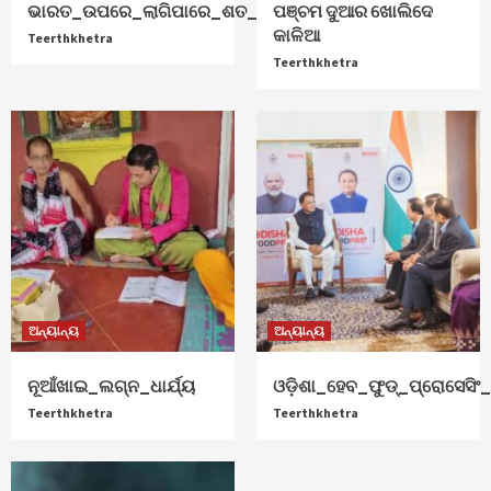
ଭାରତ_ଉପରେ_ଲାଗିପାରେ_ଶତ_ପ୍ରତିଶତ_ଟାରିଫ୍
ପଞ୍ଚମ ଦୁଆର ଖୋଲିଦେ
କାଳିଆ
Teerthkhetra
Teerthkhetra
ଅନ୍ୟାନ୍ୟ
ଅନ୍ୟାନ୍ୟ
ନୂଆଁଖାଇ_ଲଗ୍ନ_ଧାର୍ଯ୍ୟ
ଓଡ଼ିଶା_ହେବ_ଫୁଡ୍‌_ପ୍ରୋସେସିଂ_ହ
Teerthkhetra
Teerthkhetra