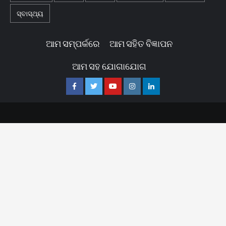
ସ୍ବାସ୍ଥ୍ୟ
ଆମ ସମ୍ପର୍କରେ
ଆମ ସହିତ ବିଜ୍ଞାପନ
ଆମ ସହ ଯୋଗାଯୋଗ
Facebook
Twitter
Youtube
Instagram
Linkedin