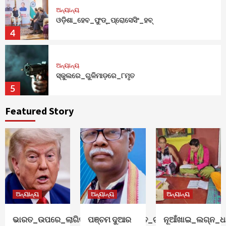
ଅନ୍ୟାନ୍ୟ
ଓଡ଼ିଶା_ହେବ_ଫୁଡ୍‌_ପ୍ରୋସେସିଂ_ହବ୍‌
4
ଅନ୍ୟାନ୍ୟ
ସ୍କୁଲରେ_ଗୁଳିମାଡ଼ରେ_୮ମୃତ
5
Featured Story
ଅନ୍ୟାନ୍ୟ
ଭାରତ_ଉପରେ_ଲାଗିପାରେ_ଶତ_ପ୍ରତିଶତ_ଟାରିଫ୍
1
ଅନ୍ୟାନ୍ୟ
ପଞ୍ଚମ ଦୁଆର ଖୋଲିଦେ କାଳିଆ
ଅନ୍ୟାନ୍ୟ
ଅନ୍ୟାନ୍ୟ
ଅନ୍ୟାନ୍ୟ
2
ଭାରତ_ଉପରେ_ଲାଗିପାରେ_ଶତ_ପ୍ରତିଶତ_ଟାରିଫ୍
ପଞ୍ଚମ ଦୁଆର
ନୂଆଁଖାଇ_ଲଗ୍ନ_ଧାର