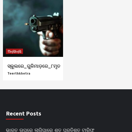
ଅନ୍ୟାନ୍ୟ
ସ୍କୁଲରେ_ଗୁଳିମାଡ଼ରେ_୮ମୃତ
Teerthkhetra
Recent Posts
ଭାରତ_ଉପରେ_ଲାଗିପାରେ_ଶତ_ପ୍ରତିଶତ_ଟାରିଫ୍