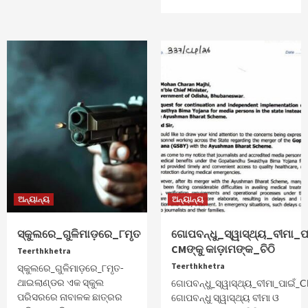
ଅନ୍ୟାନ୍ୟ
ଅନ୍ୟାନ୍ୟ
ସ୍କୁଲରେ_ଗୁଳିମାଡ଼ରେ_୮ମୃତ
ଗୋପବନ୍ଧୁ_ସ୍ୱାସ୍ଥ୍ୟ_ବୀମା_ପ
CMଙ୍କୁ କାଡ଼ାମଙ୍କ_ଚିଠି
Teerthkhetra
Teerthkhetra
ସ୍କୁଲରେ_ଗୁଳିମାଡ଼ରେ_୮ମୃତ-
ଥାଇଲାଣ୍ଡର ଏକ ସ୍କୁଲ
ଗୋପବନ୍ଧୁ_ସ୍ୱାସ୍ଥ୍ୟ_ବୀମା_ପାଇଁ_CM
ପରିସରରେ ନାବାଳକ ଛାତ୍ରର
ଗୋପବନ୍ଧୁ ସ୍ୱାସ୍ଥ୍ୟ ବୀମା ଓ