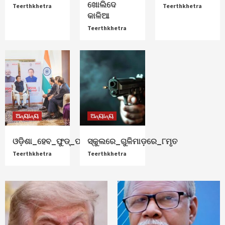
ଖୋଲିଦେ
ଅନ୍ୟାନ୍ୟ
Teerthkhetra
Teerthkhetra
କାଳିଆ
ନୂଆଁଖାଇ_ଲଗ୍ନ_ଧାର୍ଯ୍ୟ
3
Teerthkhetra
ଅନ୍ୟାନ୍ୟ
ଓଡ଼ିଶା_ହେବ_ଫୁଡ୍‌_ପ୍ରୋସେସିଂ_ହବ୍‌
4
ଅନ୍ୟାନ୍ୟ
ଅନ୍ୟାନ୍ୟ
ଅନ୍ୟାନ୍ୟ
ସ୍କୁଲରେ_ଗୁଳିମାଡ଼ରେ_୮ମୃତ
5
ଓଡ଼ିଶା_ହେବ_ଫୁଡ୍‌_ପ୍ରୋସେସିଂ_ହବ୍‌
ସ୍କୁଲରେ_ଗୁଳିମାଡ଼ରେ_୮ମୃତ
Teerthkhetra
Teerthkhetra