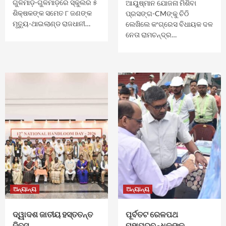
ଗୁଳିମାଡ଼-ଗୁଳିମାଡ଼ରେ ସ୍କୁଲର ୫
ଆୟୁଷ୍ମାନ ଯୋଜନା ମିଶିବା
ଶିକ୍ଷକଙ୍କ ସମେତ ୮ ଜଣଙ୍କ
ପ୍ରସଙ୍ଗ-CMଙ୍କୁ ଚିଠି
ମୃତ୍ୟୁ-ଥାଇଲାଣ୍ଡ ରାଜଧାନୀ…
ଲେଖିଲେ କଂଗ୍ରେସ ବିଧାୟକ ଦଳ
ନେତା ରାମଚନ୍ଦ୍ର…
ଅନ୍ୟାନ୍ୟ
ଅନ୍ୟାନ୍ୟ
ଦ୍ୱାଦଶ ଜାତୀୟ ହସ୍ତତନ୍ତ
ପୂର୍ବତଟ ରେଳପଥ
ଦିବସ
ମହାପ୍ରବନ୍ଧକଙ୍କ