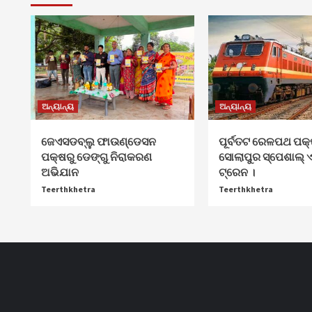
ଅନ୍ୟାନ୍ୟ
ଅନ୍ୟାନ୍ୟ
ଜେଏସଡବ୍ଲୁ ଫାଉଣ୍ଡେସନ
ପୂର୍ବତଟ ରେଳପଥ ପକ୍ଷ
ପକ୍ଷରୁ ଡେଙ୍ଗୁ ନିରାକରଣ
ସୋଲାପୁର ସ୍ପେଶାଲ୍ ଏ
ଅଭିଯାନ
ଟ୍ରେନ ।
Teerthkhetra
Teerthkhetra