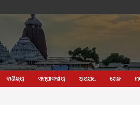
ବାଣିଜ୍ୟ
ସମ୍ପାଦକୀୟ
ଅପରାଧ
ଖେଳ
ମ