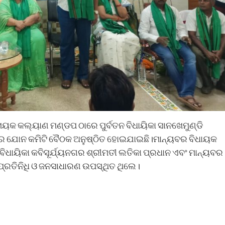
ନାୟକ କଲ୍ୟାଣ ମଣ୍ଡପ ଠାରେ ପୁର୍ବତନ ବିଧାୟିକା ସାନଖେମୁଣ୍ଡି
ଦଳର ଯୋନ କମିଟି ବୈଠକ ଅନୁଷ୍ଠିତ ହୋଇଯାଇଛି।ମାନ୍ୟବର ବିଧାୟକ
ିଧାୟିକା କବିସୂର୍ଯ୍ୟନଗର ଶ୍ରୀମତୀ ଲତିକା ପ୍ରଧାନ ଏବଂ ମାନ୍ୟବର
୍ରତିନିଧି ଓ ଜନସାଧାରଣ ଉପସ୍ଥିତ ଥିଲେ।