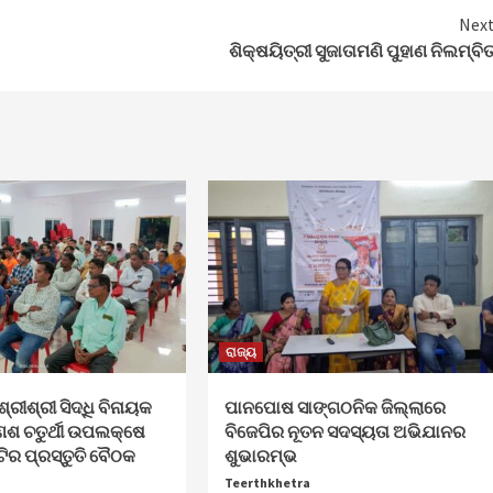
Nex
ଶିକ୍ଷୟିତ୍ରୀ ସୁଜାତାମଣି ପୁହାଣ ନିଲମ୍ବି
ରାଜ୍ୟ
ଶ୍ରୀଶ୍ରୀ ସିଦ୍ଧି ବିନାୟକ
ପାନପୋଷ ସାଙ୍ଗଠନିକ ଜିଲ୍ଲାରେ
େଶ ଚତୁର୍ଥୀ ଉପଲକ୍ଷେ
ବିଜେପିର ନୂତନ ସଦସ୍ୟତା ଅଭିଯାନର
ଟିର ପ୍ରସ୍ତୁତି ବୈଠକ
ଶୁଭାରମ୍ଭ
Teerthkhetra