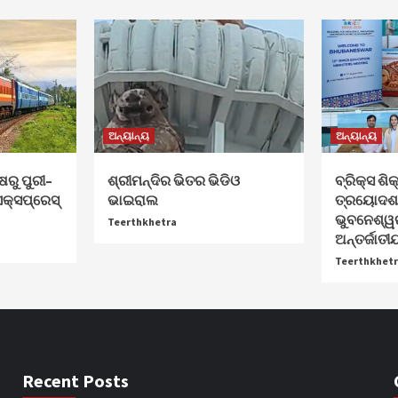
ଅନ୍ୟାନ୍ୟ
ଅନ୍ୟାନ୍ୟ
ରୁ ପୁରୀ–
ଶ୍ରୀମନ୍ଦିର ଭିତର ଭିଡିଓ
ବ୍ରିକ୍ସ ଶି
କ୍ସପ୍ରେସ୍
ଭାଇରାଲ
ତ୍ରୟୋଦଶ 
ଭୁବନେଶ୍ୱ
Teerthkhetra
ଅନ୍ତର୍ଜାତୀୟ
Teerthkhet
Recent Posts