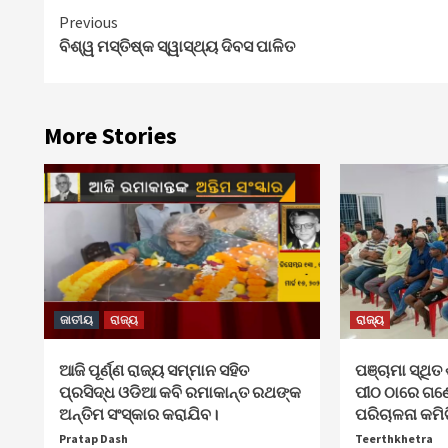
Continue
Previous
ବିଶ୍ୱ ମସ୍ତିଷ୍କ ସ୍ୱାସ୍ଥ୍ୟ ଦିବସ ପାଳିତ
Reading
More Stories
ଜାତୀୟ
ରାଜ୍ୟ
ରାଜ୍ୟ
ଆଜି ପୂର୍ଣ୍ଣ ରାଜ୍ୟ ସମ୍ମାନ ସହିତ
ପଞ୍ଚାମା ସ୍ଥିତ 
ପ୍ରସିଦ୍ଧ ଓଡିଆ କବି ରମାକାନ୍ତ ରଥଙ୍କ
ପୀଠ ଠାରେ ଗଣ
ଅନ୍ତିମ ସଂସ୍କାର କରାଯିବ।
ପରିଚାଳନା କମି
Pratap Dash
Teerthkhetra