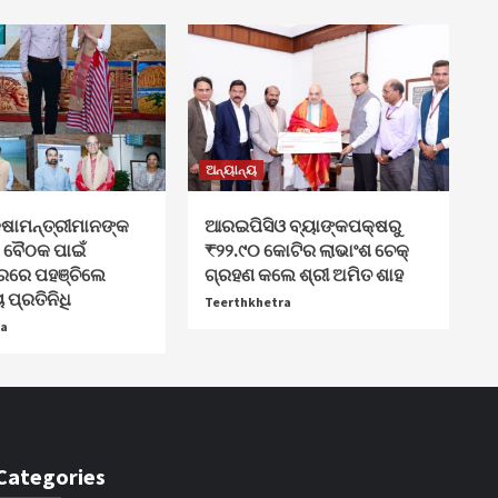
ଅନ୍ୟାନ୍ୟ
କ୍ଷାମନ୍ତ୍ରୀମାନଙ୍କ
ଆରଇପିସିଓ ବ୍ୟାଙ୍କପକ୍ଷରୁ
ବୈଠକ ପାଇଁ
₹୨୨.୯୦ କୋଟିର ଲାଭାଂଶ ଚେକ୍
ରରେ ପହଞ୍ଚିଲେ
ଗ୍ରହଣ କଲେ ଶ୍ରୀ ଅମିତ ଶାହ
 ପ୍ରତିନିଧି
Teerthkhetra
ra
Categories