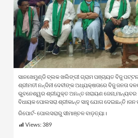
ସାନଖେମୁଣ୍ଡି ବ୍ଲକ ଖଲିଙ୍ଗୀ ଗ୍ରାମ ପଞ୍ଚାୟତ ବିଜୁ ପଟ୍ଟ
ଶ୍ରୀମତୀ ନନ୍ଦିନୀ ଦେବୀଙ୍କ ଅଧ୍ୟକ୍ଷତାରେ ବିଜୁ ଜନତା 
ଭୁବନେଶ୍ୱର ଶ୍ରୀଯୁକ୍ତ ଅନନ୍ତ ନାରାୟଣ ଜେନା,ମାନ୍ୟବର ବ
ବିଧାୟକ ପୋଲସରା ଶ୍ରୀକାନ୍ତ ସାହୁ ଯୋଗ ଦେଇଛନ୍ତି।ଜନ ପ
ରିପୋର୍ଟ- ପୋଲସରାରୁ ସୀମାଞ୍ଚଳ ବାଡ଼ତ୍ୟା।
Views:
389