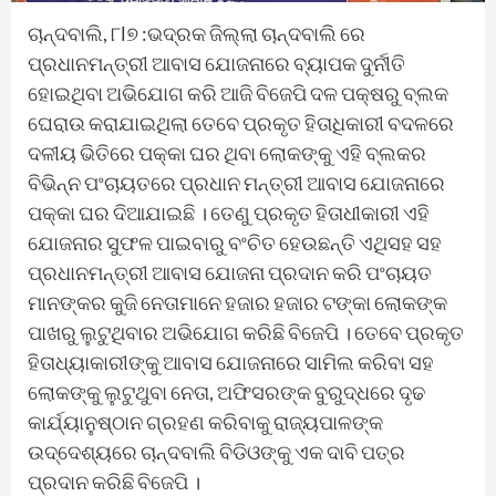
ଚାନ୍ଦବାଲି, ୮l୭ :ଭଦ୍ରକ ଜିଲ୍ଲା ଚାନ୍ଦବାଲି ରେ
ପ୍ରଧାନମନ୍ତ୍ରୀ ଆବାସ ଯୋଜନାରେ ବ୍ୟାପକ ଦୁର୍ନୀତି
ହୋଇଥିବା ଅଭିଯୋଗ କରି ଆଜି ବିଜେପି ଦଳ ପକ୍ଷରୁ ବ୍ଲକ
ଘେରାଉ କରାଯାଇଥିଲା ତେବେ ପ୍ରକୃତ ହିତାଧିକାରୀ ବଦଳରେ
ଦଳୀୟ ଭିତିରେ ପକ୍କା ଘର ଥିବା ଲୋକଙ୍କୁ ଏହି ବ୍ଲକର
ବିଭିନ୍ନ ପଂଚାୟତରେ ପ୍ରଧାନ ମନ୍ତ୍ରୀ ଆବାସ ଯୋଜନାରେ
ପକ୍କା ଘର ଦିଆଯାଇଛି । ତେଣୁ ପ୍ରକୃତ ହିତାଧୀକାରୀ ଏହି
ଯୋଜନାର ସୁଫଳ ପାଇବାରୁ ବଂଚିତ ହେଉଛନ୍ତି ଏଥିସହ ସହ
ପ୍ରଧାନମନ୍ତ୍ରୀ ଆବାସ ଯୋଜନା ପ୍ରଦାନ କରି ପଂଚାୟତ
ମାନଙ୍କର କୁଜି ନେତାମାନେ ହଜାର ହଜାର ଟଙ୍କା ଲୋକଙ୍କ
ପାଖରୁ ଲୁଟୁଥିବାର ଅଭିଯୋଗ କରିଛି ବିଜେପି । ତେବେ ପ୍ରକୃତ
ହିତାଧ୍ୟାକାରୀଙ୍କୁ ଆବାସ ଯୋଜନାରେ ସାମିଲ କରିବା ସହ
ଲୋକଙ୍କୁ ଲୁଟୁଥୁବା ନେତା, ଅଫିସରଙ୍କ ବୁରୁଦ୍ଧରେ ଦୃଢ
କାର୍ଯ୍ୟାନୁଷ୍ଠାନ ଗ୍ରହଣ କରିବାକୁ ରାଜ୍ୟପାଳଙ୍କ
ଉଦ୍ଦେଶ୍ୟରେ ଚାନ୍ଦବାଲି ବିଡିଓଙ୍କୁ ଏକ ଦାବି ପତ୍ର
ପ୍ରଦାନ କରିଛି ବିଜେପି ।