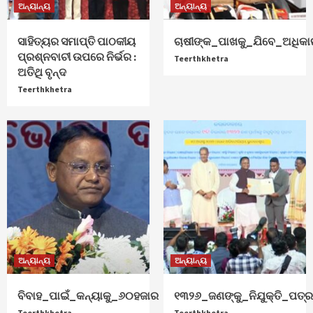
ଅନ୍ୟାନ୍ୟ
ଅନ୍ୟାନ୍ୟ
ସାହିତ୍ୟର ସମାପ୍ତି ପାଠକୀୟ
ଚାଷୀଙ୍କ_ପାଖକୁ_ଯିବେ_ଅଧିକା
ପ୍ରଶ୍ନବାଚୀ ଉପରେ ନିର୍ଭର :
Teerthkhetra
ଅତିଥି ବୃନ୍ଦ
Teerthkhetra
ଅନ୍ୟାନ୍ୟ
ଅନ୍ୟାନ୍ୟ
ବିବାହ_ପାଇଁ_କନ୍ୟାକୁ_୬୦ହଜାର
୧୩୨୬_ଜଣଙ୍କୁ_ନିଯୁକ୍ତି_ପତ୍
Teerthkhetra
Teerthkhetra