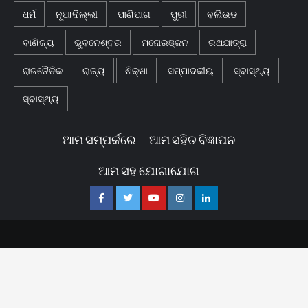
ଧର୍ମ
ନୂଆଦିଲ୍ଲୀ
ପାଣିପାଗ
ପୁରୀ
ବଲିଉଡ
ବାଣିଜ୍ୟ
ଭୁବନେଶ୍ବର
ମନୋରଞ୍ଜନ
ରଥଯାତ୍ରା
ରାଜନୈତିକ
ରାଜ୍ୟ
ଶିକ୍ଷା
ସମ୍ପାଦକୀୟ
ସ୍ବାସ୍ଥ୍ୟ
ସ୍ବାସ୍ଥ୍ୟ
ଆମ ସମ୍ପର୍କରେ
ଆମ ସହିତ ବିଜ୍ଞାପନ
ଆମ ସହ ଯୋଗାଯୋଗ
Facebook
Twitter
Youtube
Instagram
Linkedin