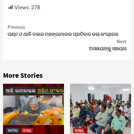
Views:
278
Continue
Previous
ଘଣ୍ଟ ଓ ଥାଳି ବଜାଇ ମହଙ୍ଗାମାଡର ପ୍ରତିବାଦ କଲା କଂଗ୍ରେସ
Reading
Next
ଅସହାୟଙ୍କୁ ସହାୟତା
More Stories
ଜାତୀୟ
ରାଜ୍ୟ
ରାଜ୍ୟ