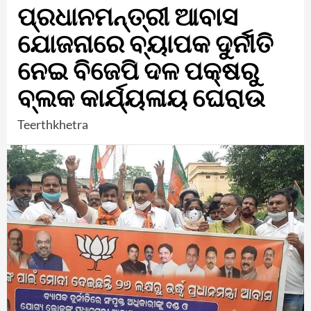
ପ୍ରଧାନମନ୍ତ୍ରୀ ଆବାସ
ଯୋଜନାରେ ବ୍ୟାପକ ଦୁର୍ନୀତି
ନେଇ ବିଜେପି ଦଳ ପକ୍ଷରୁ
ବ୍ଲକ କାର୍ଯ୍ୟଳାୟ ଘେରାଉ
Teerthkhetra