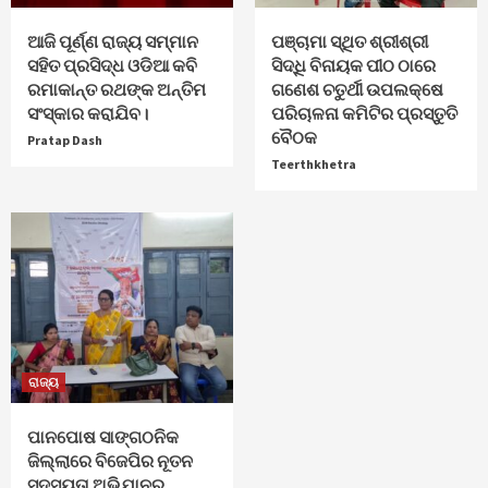
ଆଜି ପୂର୍ଣ୍ଣ ରାଜ୍ୟ ସମ୍ମାନ
ପଞ୍ଚାମା ସ୍ଥିତ ଶ୍ରୀଶ୍ରୀ
ସହିତ ପ୍ରସିଦ୍ଧ ଓଡିଆ କବି
ସିଦ୍ଧି ବିନାୟକ ପୀଠ ଠାରେ
ରମାକାନ୍ତ ରଥଙ୍କ ଅନ୍ତିମ
ଗଣେଶ ଚତୁର୍ଥୀ ଉପଲକ୍ଷେ
ସଂସ୍କାର କରାଯିବ।
ପରିଚାଳନା କମିଟିର ପ୍ରସ୍ତୁତି
ବୈଠକ
Pratap Dash
Teerthkhetra
ରାଜ୍ୟ
ପାନପୋଷ ସାଙ୍ଗଠନିକ
ଜିଲ୍ଲାରେ ବିଜେପିର ନୂତନ
ସଦସ୍ୟତା ଅଭିଯାନର