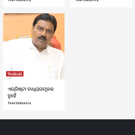
ଅନ୍ୟାନ୍ୟ
ଏଗ୍ରିଷ୍ଟା ବାଧ୍ୟତାମୂଳକ
ନୁହେଁ
Teerthkhetra