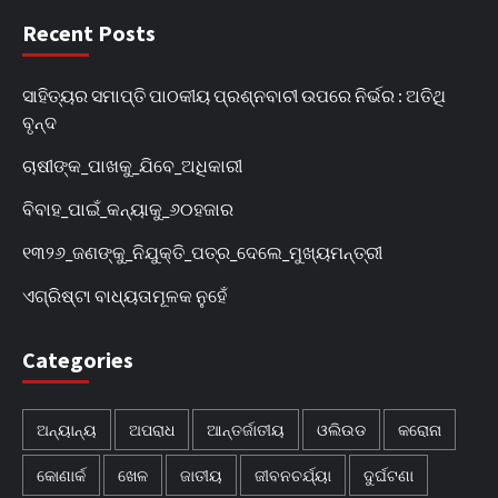
Recent Posts
ସାହିତ୍ୟର ସମାପ୍ତି ପାଠକୀୟ ପ୍ରଶ୍ନବାଚୀ ଉପରେ ନିର୍ଭର : ଅତିଥି
ବୃନ୍ଦ
ଚାଷୀଙ୍କ_ପାଖକୁ_ଯିବେ_ଅଧିକାରୀ
ବିବାହ_ପାଇଁ_କନ୍ୟାକୁ_୬୦ହଜାର
୧୩୨୬_ଜଣଙ୍କୁ_ନିଯୁକ୍ତି_ପତ୍ର_ଦେଲେ_ମୁଖ୍ୟମନ୍ତ୍ରୀ
ଏଗ୍ରିଷ୍ଟା ବାଧ୍ୟତାମୂଳକ ନୁହେଁ
Categories
ଅନ୍ୟାନ୍ୟ
ଅପରାଧ
ଆନ୍ତର୍ଜାତୀୟ
ଓଲିଉଡ
କରୋନା
କୋଣାର୍କ
ଖେଳ
ଜାତୀୟ
ଜୀବନଚର୍ଯ୍ୟା
ଦୁର୍ଘଟଣା