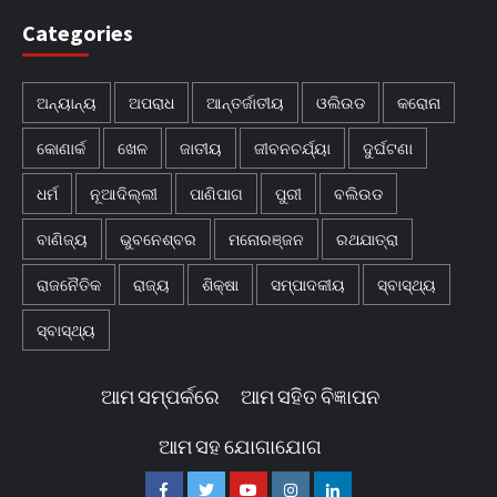
Categories
ଅନ୍ୟାନ୍ୟ
ଅପରାଧ
ଆନ୍ତର୍ଜାତୀୟ
ଓଲିଉଡ
କରୋନା
କୋଣାର୍କ
ଖେଳ
ଜାତୀୟ
ଜୀବନଚର୍ଯ୍ୟା
ଦୁର୍ଘଟଣା
ଧର୍ମ
ନୂଆଦିଲ୍ଲୀ
ପାଣିପାଗ
ପୁରୀ
ବଲିଉଡ
ବାଣିଜ୍ୟ
ଭୁବନେଶ୍ବର
ମନୋରଞ୍ଜନ
ରଥଯାତ୍ରା
ରାଜନୈତିକ
ରାଜ୍ୟ
ଶିକ୍ଷା
ସମ୍ପାଦକୀୟ
ସ୍ବାସ୍ଥ୍ୟ
ସ୍ବାସ୍ଥ୍ୟ
ଆମ ସମ୍ପର୍କରେ
ଆମ ସହିତ ବିଜ୍ଞାପନ
ଆମ ସହ ଯୋଗାଯୋଗ