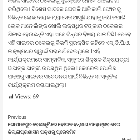
କିଭଳି ସାଇବର ଠକେଇରୁ ସୁରକ୍ଷିତ ରହିବେ ଆଲୋଚନା
କରିଥିଲେ l ବିଶେଷ ଭାବରେ ଯେଭଳି ଆଜି କାଲି ଫୋନ କୁ
ବିଭିନ୍ନ ଲୋଭ ଦାୟକ ମ୍ୟାସେଜ ଆସୁଛି ଯାହାକୁ ଜାଣି ନପାରି
ଲୋକ ମାନେ ଲିଙ୍କ ଖୋଲି ଲକ୍ଷଧିକ ଟଙ୍କାର ଠକେଇର
ଶିକାର ହେଉଛନ୍ତି ଏହା ଏବେ ଚିନ୍ତାର ବିଷୟ ପାଲଟିଛି l ତେବେ
ଏହି ସାଇବର ଠକେଇରୁ କିଭଳି ସୁରକ୍ଷିତ ରହିବେ ଏସ୍‌.ଡି.ପି.ଓ.
ଲକ୍ଷ୍ମଧର ସ୍ୱାଇଁ ପରାମର୍ଶ ଦେଇଥିଲେ l ଏହି
କାର୍ଯ୍ୟକ୍ରମରେ ସାମ୍ବାଦିକ, ସ୍କୁଲର ଶିକ୍ଷକ ଶିକ୍ଷୟତ୍ରୀ
ଓ ଛାତ୍ର ଛାତ୍ରୀ ଉପସ୍ଥିତ ଥିଲେ l କୋରେଇ ପୋଲିସ
ପକ୍ଷରୁ ସାଇବର ସଚେତନତା ପାଇଁ ବିଭିନ୍ନ ସାଂସ୍କୃତିକ
କାର୍ଯ୍ୟକ୍ରମ କରାଯାଇଥିଲା l
Views:
69
Continue
Previous
ଗୋପାଳପୁର ବେଳାଭୂମିରେ ବୋଇତ ବନ୍ଦାଣ ମହୋତ୍ସବ ନେଇ
Reading
ଜିଲ୍ଲାପ୍ରଶାସନ ପକ୍ଷରୁ ପ୍ରେସମିଟ
Next