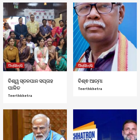
ଅନ୍ୟାନ୍ୟ
ଅନ୍ୟାନ୍ୟ
ବିଶ୍ୱ ସ୍ତନପାନ ସପ୍ତାହ
ବିଶ୍ଵ ଆତ୍ମା
ପାଳିତ
Teerthkhetra
Teerthkhetra