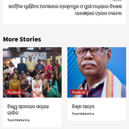
କାର୍ତ୍ତିକ ପୂର୍ଣ୍ଣିମା ଅବସରରେ ବ୍ରହ୍ମପୁର ଓ ପୁରୀ ମଧ୍ୟରେ ବିଶେଷ
ପାସେଞ୍ଜର ଟ୍ରେନ ଚଳାଚଳ
More Stories
ଅନ୍ୟାନ୍ୟ
ଅନ୍ୟାନ୍ୟ
ବିଶ୍ୱ ସ୍ତନପାନ ସପ୍ତାହ
ବିଶ୍ଵ ଆତ୍ମା
ପାଳିତ
Teerthkhetra
Teerthkhetra