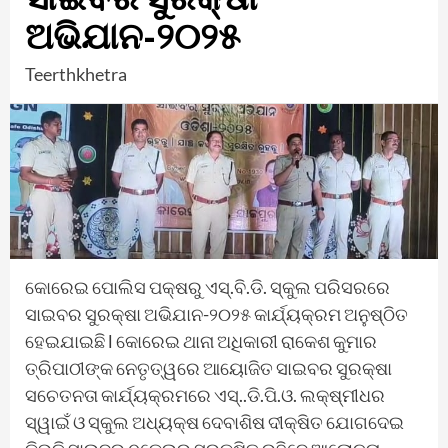
ଅଭିଯାନ-୨୦୨୫
Teerthkhetra
କୋରେଇ ପୋଲିସ ପକ୍ଷରୁ ଏସ୍‌.ବି.ଡି. ସ୍କୁଲ ପରିସରରେ
ସାଇବର ସୁରକ୍ଷା ଅଭିଯାନ-୨୦୨୫ କାର୍ଯ୍ୟକ୍ରମ ଅନୁଷ୍ଠିତ
ହେଇଯାଇଛି l କୋରେଇ ଥାନା ଅଧିକାରୀ ରାକେଶ କୁମାର
ତ୍ରିପାଠୀଙ୍କ ନେତୃତ୍ୱରେ ଆୟୋଜିତ ସାଇବର ସୁରକ୍ଷା
ସଚେତନତା କାର୍ଯ୍ୟକ୍ରମରେ ଏସ୍‌..ଡି.ପି.ଓ. ଲକ୍ଷ୍ମୀଧର
ସ୍ୱାଇଁ ଓ ସ୍କୁଲ ଅଧ୍ୟକ୍ଷ ଦେବାଶିଷ ଦୀକ୍ଷିତ ଯୋଗଦେଇ