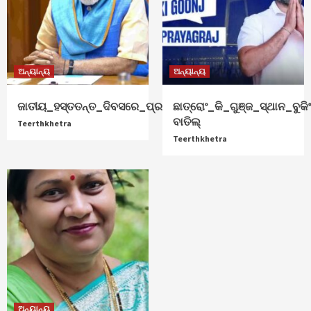
ଅନ୍ୟାନ୍ୟ
ଅନ୍ୟାନ୍ୟ
ଜାତୀୟ_ହସ୍ତତନ୍ତ_ଦିବସରେ_ପ୍ରଧାନମନ୍ତ୍ରୀ_ଶୁଭେଚ୍ଛା
ଛାତ୍ରୋଂ_କି_ଗୁଞ୍ଜ_ସ୍ଥାନ_ବୁକିଂ
ବାତିଲ୍
Teerthkhetra
Teerthkhetra
ଅନ୍ୟାନ୍ୟ