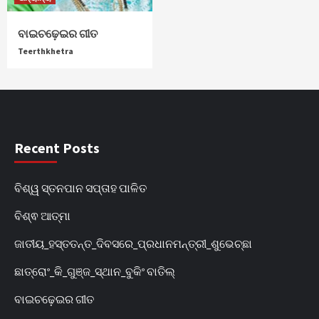
ବାଇଚଢ଼େଇର ଗୀତ
Teerthkhetra
Recent Posts
ବିଶ୍ୱ ସ୍ତନପାନ ସପ୍ତାହ ପାଳିତ
ବିଶ୍ଵ ଆତ୍ମା
ଜାତୀୟ_ହସ୍ତତନ୍ତ_ଦିବସରେ_ପ୍ରଧାନମନ୍ତ୍ରୀ_ଶୁଭେଚ୍ଛା
ଛାତ୍ରୋଂ_କି_ଗୁଞ୍ଜ_ସ୍ଥାନ_ବୁକିଂ ବାତିଲ୍
ବାଇଚଢ଼େଇର ଗୀତ