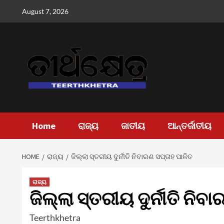
Skip
August 7, 2026
to
content
Home
ରାଜ୍ୟ
ଜାତୀୟ
ଆନ୍ତର୍ଜାତୀୟ
HOME
ରାଜ୍ୟ
ଜିଲ୍ଲା ସ୍ତରୀୟ ଦୁର୍ନୀତି ନିବାରଣ ସପ୍ତାହ ପାଳିତ
ରାଜ୍ୟ
ଜିଲ୍ଲା ସ୍ତରୀୟ ଦୁର୍ନୀତି ନିବ
Teerthkhetra