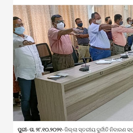
ପୁରୀ- ତା. ୨୮.୧୦.୨୦୨୧-
ଜିଲ୍ଲା ସ୍ତରୀୟ ଦୁର୍ନୀତି ନିବାରଣ