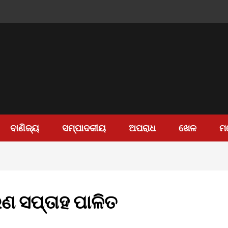
ବାଣିଜ୍ୟ
ସମ୍ପାଦକୀୟ
ଅପରାଧ
ଖେଳ
ମ
ାରଣ ସପ୍ତାହ ପାଳିତ