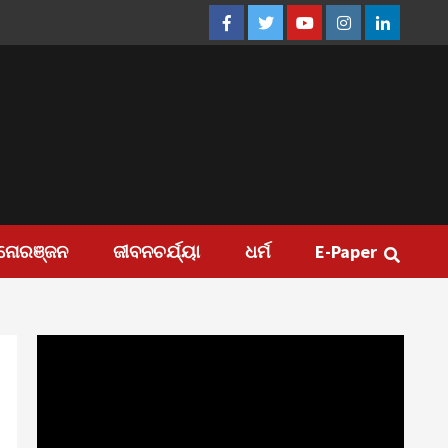
Facebook
Twitter
Youtube
Instagram
Linkedin
ନୋରଞ୍ଜନ
ଜୀବନଚର୍ଯ୍ୟା
ଧର୍ମ
E-Paper