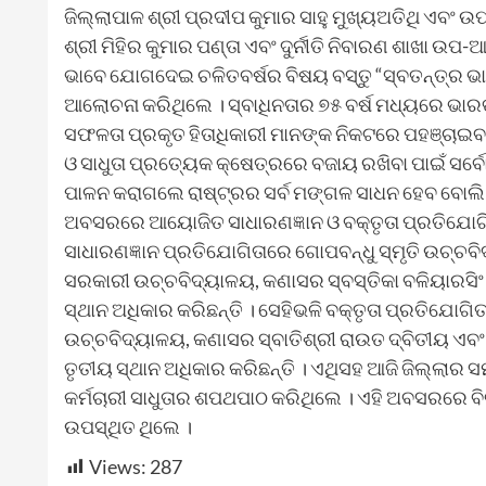
ଜିଲ୍ଲାପାଳ ଶ୍ରୀ ପ୍ରଦୀପ କୁମାର ସାହୁ ମୁଖ୍ୟଅତିଥି ଏବଂ 
ଶ୍ରୀ ମିହିର କୁମାର ପଣ୍ତା ଏବଂ ଦୁର୍ନୀତି ନିବାରଣ ଶାଖା ଉପ-
ଭାବେ ଯୋଗଦେଇ ଚଳିତବର୍ଷର ବିଷୟ ବସ୍ତୁ “ସ୍ବତନ୍ତ୍ର ଭାର
ଆଲୋଚନା କରିଥିଲେ । ସ୍ବାଧିନତାର ୭୫ ବର୍ଷ ମଧ୍ୟରେ ଭାରତ
ସଫଳତା ପ୍ରକୃତ ହିତାଧିକାରୀ ମାନଙ୍କ ନିକଟରେ ପହଞ୍ଚାଇବା
ଓ ସାଧୁତା ପ୍ରତ୍ୟେକ କ୍ଷେତ୍ରରେ ବଜାୟ ରଖିବା ପାଇଁ ସର୍ବ
ପାଳନ କରାଗଲେ ରାଷ୍ଟ୍ରର ସର୍ବ ମଙ୍ଗଳ ସାଧନ ହେବ ବୋଲି ଅତ
ଅବସରରେ ଆୟୋଜିତ ସାଧାରଣଜ୍ଞାନ ଓ ବକ୍ତୃତା ପ୍ରତିଯୋଗିତ
ସାଧାରଣଜ୍ଞାନ ପ୍ରତିଯୋଗିତାରେ ଗୋପବନ୍ଧୁ ସ୍ମୃତି ଉଚ୍ଚବିଦ
ସରକାରୀ ଉଚ୍ଚବିଦ୍ୟାଳୟ, କଣାସର ସ୍ବସ୍ତିକା ବଳିୟାରସିଂ ଦ୍
ସ୍ଥାନ ଅଧିକାର କରିଛନ୍ତି । ସେହିଭଳି ବକ୍ତୃତା ପ୍ରତିଯୋଗି
ଉଚ୍ଚବିଦ୍ୟାଳୟ, କଣାସର ସ୍ବାତିଶ୍ରୀ ରାଉତ ଦ୍ବିତୀୟ ଏବଂ
ତୃତୀୟ ସ୍ଥାନ ଅଧିକାର କରିଛନ୍ତି । ଏଥିସହ ଆଜି ଜିଲ୍ଲାର 
କର୍ମଚାରୀ ସାଧୁତାର ଶପଥପାଠ କରିଥିଲେ । ଏହି ଅବସରରେ ବିଭି
ଉପସ୍ଥିତ ଥିଲେ ।
Views:
287