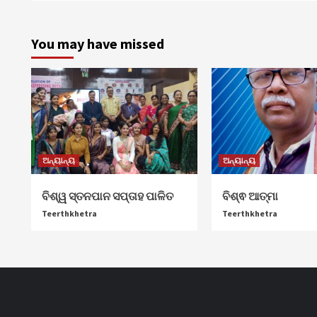
You may have missed
ଅନ୍ୟାନ୍ୟ
ଅନ୍ୟାନ୍ୟ
ବିଶ୍ୱ ସ୍ତନପାନ ସପ୍ତାହ ପାଳିତ
ବିଶ୍ଵ ଆତ୍ମା
Teerthkhetra
Teerthkhetra