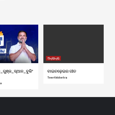
ଅନ୍ୟାନ୍ୟ
୍ଛା
_ଗୁଞ୍ଜ_ସ୍ଥାନ_ବୁକିଂ
ବାଇଚଢ଼େଇର ଗୀତ
Teerthkhetra
ra