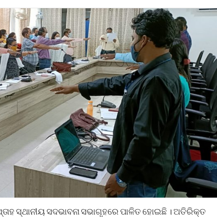
 ସପ୍ତାହ ସ୍ଥାନୀୟ ସଦଭାବନା ସଭାଗୃହରେ ପାଳିତ ହୋଇଛି । ଅତିରିକ୍ତ