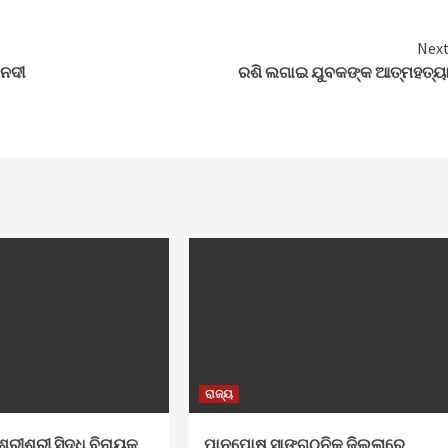
Nex
।ନଦୀ
ରଶି ଲଗାଇ ଯୁବକଙ୍କ ଆତ୍ମହତ୍ୟ
ରାଜ୍ୟ
ଶ୍ରୀଶ୍ରୀ ସିଦ୍ଧି ବିନାୟକ
ପାନପୋଷ ସାଙ୍ଗଠନିକ ଜିଲ୍ଲାରେ