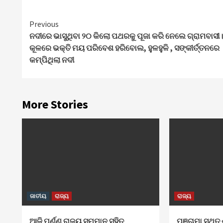
Continue
Previous
ନଦୀରେ ଭାସୁଥିବା ୨୦ କିଲୋ ପଥରକୁ ପୂଜା କରି ନେଲେ ଗ୍ରାମବାସୀ
Reading
କୂଳରେ ଭକ୍ତି ମୟ ପରିବେଶ ହରିବୋଲ, ହୁଳହୁଳି , ସଙ୍କୀର୍ତ୍ତନରେ
କମ୍ପିଥିଲା ନଦୀ
More Stories
ଜାତୀୟ
ରାଜ୍ୟ
ରାଜ୍ୟ
ଆଜି ପୂର୍ଣ୍ଣ ରାଜ୍ୟ ସମ୍ମାନ ସହିତ
ପଞ୍ଚାମା ସ୍ଥିତ 