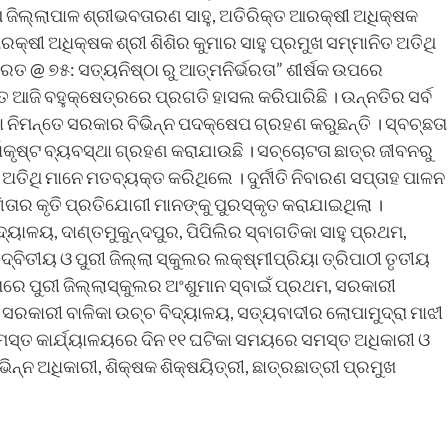
ଉପ ଜିଲ୍ଲାପାଳ ଶ୍ରୀଭବତାରଣ ସାହୁ, ଅତିରିକ୍ତ ଆରକ୍ଷୀ ଅଧିକ୍ଷକ
ଆରକ୍ଷୀ ଅଧିକ୍ଷକ ଶ୍ରୀ ଶିଶିର କୁମାର ସାହୁ ପ୍ରମୁଖ ସମ୍ମାନିତ ଅତିଥି
ତ @ ୭୫: ସତ୍ୟନିଷ୍ଠା ରୁ ଆତ୍ମନିର୍ଭରତା” ଶୀର୍ଷକ ଉପରେ
 ଆଜି ବହୁକ୍ଷେତ୍ରରେ ପ୍ରଗତି ହାସଲ କରିପାରିଛି । ଉନ୍ନତିର ସର୍ବ
 ନିମନ୍ତେ ସରକାର ବିଭିନ୍ନ ପଦକ୍ଷେପ ଗ୍ରହଣ କରୁଛନ୍ତି । ସ୍ବଚ୍ଛତା
ୋକୃଷ୍ଟ ବ୍ୟବସ୍ଥା ଗ୍ରହଣ କରାଯାଉଛି । ସଚ୍ଚୋଟତା ଛାତ୍ର ଜୀବନରୁ
ିଥି ମାନେ ମତବ୍ୟକ୍ତ କରିଥିଲେ । ଦୁର୍ନୀତି ନିବାରଣ ସପ୍ତାହ ପାଳନ
ାର କୃତି ପ୍ରତିଯୋଗୀ ମାନଙ୍କୁ ପୁରସ୍କୃତ କରାଯାଇଥିଲା ।
୍ୟାଳୟ, ଦାଣ୍ତମୁକୁନ୍ଦପୁର, ପିପିଲିର ସ୍ବାଗତିକା ସାହୁ ପ୍ରଥମ,
ବିତୀୟ ଓ ପୁରୀ ଜିଲ୍ଲା ସ୍କୁଲର ଲକ୍ଷ୍ମୀପ୍ରିୟା ତ୍ରିପାଠୀ ତୃତୀୟ
ତାରେ ପୁରୀ ଜିଲ୍ଲାସ୍କୁଲର ଅଂଶୁମାନ ସ୍ବାଇଁ ପ୍ରଥମ, ସରକାରୀ
 ସରକାରୀ ବାଳିକା ଉଚ୍ଚ ବିଦ୍ୟାଳୟ, ସତ୍ୟବାଦୀର ଲୋପାମୁଦ୍ରା ମାଝୀ
ସମସ୍ତ କାର୍ଯ୍ୟାଳୟରେ ଦିନ ୧୧ ଘଟିକା ସମୟରେ ସମସ୍ତ ଅଧିକାରୀ ଓ
ନ୍ନ ଅଧିକାରୀ, ଶିକ୍ଷକ ଶିକ୍ଷୟିତ୍ରୀ, ଛାତ୍ରଛାତ୍ରୀ ପ୍ରମୁଖ