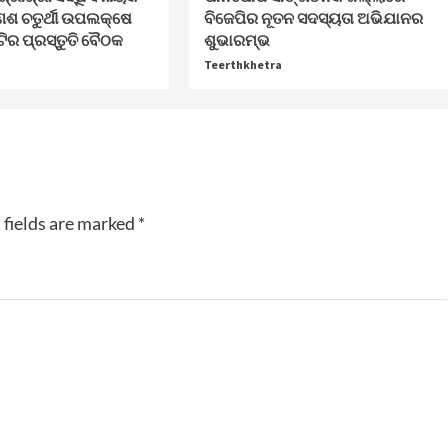
େଶ ଚତୁର୍ଥୀ ଉପଲକ୍ଷେ
ବିଜେପିର ନୂତନ ସଦସ୍ୟତା ଅଭିଯାନର
ଟିର ପ୍ରସ୍ତୁତି ବୈଠକ
ଶୁଭାରମ୍ଭ
Teerthkhetra
 fields are marked
*