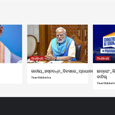
ଅନ୍ୟାନ୍ୟ
ଅନ୍ୟାନ୍ୟ
ଜାତୀୟ_ହସ୍ତତନ୍ତ_ଦିବସରେ_ପ୍ରଧାନମନ୍ତ୍ରୀ_ଶୁଭେଚ
ଛାତ୍ରୋଂ_କି
ବାତିଲ୍
Teerthkhetra
Teerthkhet