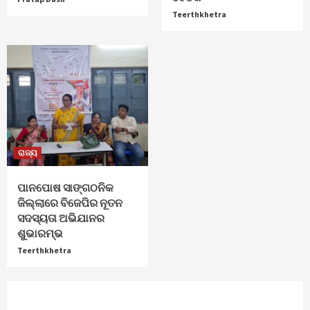
Teerthkhetra
ରାଜ୍ୟ
ପାନପୋଷ ସାଙ୍ଗଠନିକ
ଜିଲ୍ଲାରେ ବିଜେପିର ନୂତନ
ସଦସ୍ୟତା ଅଭିଯାନର
ଶୁଭାରମ୍ଭ
Teerthkhetra