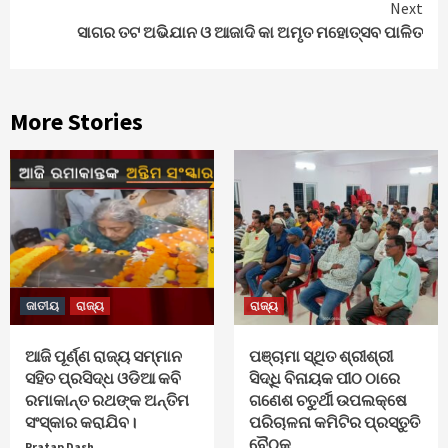
Next
ସାଗର ତଟ ଅଭିଯାନ ଓ ଆଜାଦି କା ଅମୃତ ମହୋତ୍ସବ ପାଳିତ
More Stories
ଜାତୀୟ
ରାଜ୍ୟ
ରାଜ୍ୟ
ଆଜି ପୂର୍ଣ୍ଣ ରାଜ୍ୟ ସମ୍ମାନ
ପଞ୍ଚାମା ସ୍ଥିତ ଶ୍ରୀଶ୍ରୀ
ସହିତ ପ୍ରସିଦ୍ଧ ଓଡିଆ କବି
ସିଦ୍ଧି ବିନାୟକ ପୀଠ ଠାରେ
ରମାକାନ୍ତ ରଥଙ୍କ ଅନ୍ତିମ
ଗଣେଶ ଚତୁର୍ଥୀ ଉପଲକ୍ଷେ
ସଂସ୍କାର କରାଯିବ।
ପରିଚାଳନା କମିଟିର ପ୍ରସ୍ତୁତି
ବୈଠକ
Pratap Dash