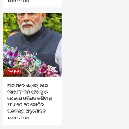
Teerthkhetra
ଅନ୍ୟାନ୍ୟ
ଆସାମରେ ଏନ୍ଏଚ୍-୧୫ର
୧୩୫.୮୭ କିମି ଅଂଶକୁ ୪-
ଲେନ୍‌ରେ ପରିଣତ କରିବାକୁ
₹୮,୯୭୦.୨୦ କୋଟିର
ପ୍ରକଳ୍ପ ଅନୁମୋଦିତ
Teerthkhetra