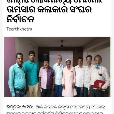
ତାମସାର କଳାକାର ସଂଘର
ନିର୍ବାଚନ
Teerthkhetra
ଭଦ୍ରକ: ୭/୧୦
:- ଆଜି ଭଦ୍ରକ ଜିଲ୍ଲା ଲୋକନାଟ୍ୟ ମୋଗଲ
ତାମସାର କଳାକାର କର୍ମକର୍ତ୍ତା ନିର୍ବାଚନ ସଂକେତ ସଭାଗୃହରେ