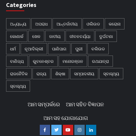
Categories
ଅନ୍ୟାନ୍ୟ
ଅପରାଧ
ଆନ୍ତର୍ଜାତୀୟ
ଓଲିଉଡ
କରୋନା
କୋଣାର୍କ
ଖେଳ
ଜାତୀୟ
ଜୀବନଚର୍ଯ୍ୟା
ଦୁର୍ଘଟଣା
ଧର୍ମ
ନୂଆଦିଲ୍ଲୀ
ପାଣିପାଗ
ପୁରୀ
ବଲିଉଡ
ବାଣିଜ୍ୟ
ଭୁବନେଶ୍ବର
ମନୋରଞ୍ଜନ
ରଥଯାତ୍ରା
ରାଜନୈତିକ
ରାଜ୍ୟ
ଶିକ୍ଷା
ସମ୍ପାଦକୀୟ
ସ୍ବାସ୍ଥ୍ୟ
ସ୍ବାସ୍ଥ୍ୟ
ଆମ ସମ୍ପର୍କରେ
ଆମ ସହିତ ବିଜ୍ଞାପନ
ଆମ ସହ ଯୋଗାଯୋଗ
Facebook
Twitter
Youtube
Instagram
Linkedin