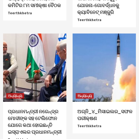
କମିଟିର ୮ମ ସମୀକ୍ଷା ବୈଠକ
ଯୋଜନା-ଗୋବର୍ଦ୍ଧନକୁ
କ୍ୟାବିନେଟ୍‌ ମଞ୍ଜୁରି
Teerthkhetra
Teerthkhetra
ଅନ୍ୟାନ୍ୟ
ଅନ୍ୟାନ୍ୟ
ପ୍ରଧାନମନ୍ତ୍ରୀ ନରେନ୍ଦ୍ର
ଅଗ୍ନି_୪_ମିସାଇଲର_ସଫଳ
ମୋଦୀଙ୍କ ସହ ଟେଲିଫୋନ
ପରୀକ୍ଷଣ
ଯୋଗେ କଥା ହୋଇଛନ୍ତି
Teerthkhetra
ଇସ୍ରାଏଲର ପ୍ରଧାନମନ୍ତ୍ରୀ