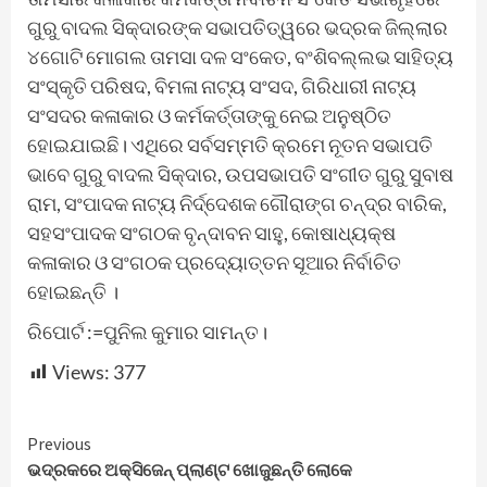
ଗୁରୁ ବାଦଲ ସିକ୍‌ଦାରଙ୍କ ସଭାପତିତ୍ୱରେ ଭଦ୍ରକ ଜିଲ୍ଲାର
୪ଗୋଟି ମୋଗଲ ତାମସା ଦଳ ସଂକେତ, ବଂଶିବଲ୍ଲଭ ସାହିତ୍ୟ
ସଂସ୍କୃତି ପରିଷଦ, ବିମଳା ନାଟ୍ୟ ସଂସଦ, ଗିରିଧାରୀ ନାଟ୍ୟ
ସଂସଦର କଳାକାର ଓ କର୍ମକର୍ତ୍ତାଙ୍କୁ ନେଇ ଅନୁଷ୍ଠିତ
ହୋଇଯାଇଛି। ଏଥିରେ ସର୍ବସମ୍ମତି କ୍ରମେ ନୂତନ ସଭାପତି
ଭାବେ ଗୁରୁ ବାଦଲ ସିକ୍‌ଦାର, ଉପସଭାପତି ସଂଗୀତ ଗୁରୁ ସୁବାଷ
ରାମ, ସଂପାଦକ ନାଟ୍ୟ ନିର୍ଦ୍ଦେଶକ ଗୌରାଙ୍ଗ ଚନ୍ଦ୍ର ବାରିକ,
ସହସଂପାଦକ ସଂଗଠକ ବୃନ୍ଦାବନ ସାହୁ, କୋଷାଧ୍ୟକ୍ଷ
କଳାକାର ଓ ସଂଗଠକ ପ୍ରଦ୍ୟୋତ୍ତନ ସୂଆର ନିର୍ବାଚିତ
ହୋଇଛନ୍ତି ।
ରିପୋର୍ଟ :=ପୁନିଲ କୁମାର ସାମନ୍ତ।
Views:
377
Continue
Previous
ଭଦ୍ରକରେ ଅକ୍ସିଜେନ୍ ପ୍ଲାଣ୍ଟ ଖୋଜୁଛନ୍ତି ଲୋକେ
Reading