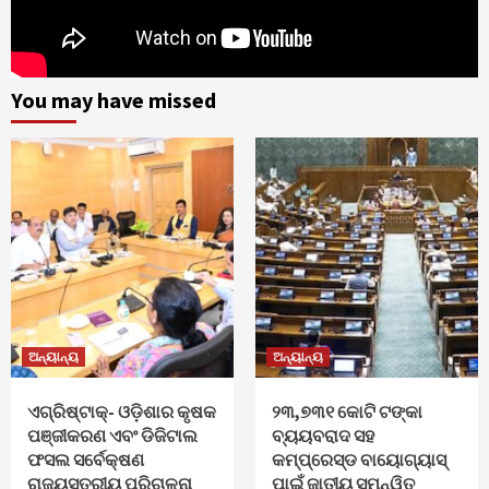
You may have missed
ଅନ୍ୟାନ୍ୟ
ଅନ୍ୟାନ୍ୟ
ଏଗ୍ରିଷ୍ଟାକ୍‌- ଓଡ଼ିଶାର କୃଷକ
୨୩,୭୩୧ କୋଟି ଟଙ୍କା
ପଞ୍ଜୀକରଣ ଏବଂ ଡିଜିଟାଲ
ବ୍ୟୟବରାଦ ସହ
ଫସଲ ସର୍ବେକ୍ଷଣ
କମ୍ପ୍ରେସ୍ଡ ବାୟୋଗ୍ୟାସ୍
ରାଜ୍ୟସ୍ତରୀୟ ପରିଚାଳନା
ପାଇଁ ଜାତୀୟ ସମନ୍ୱିତ