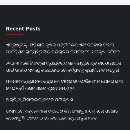
Recent Posts
ଏଗ୍ରିଷ୍ଟାକ୍‌- ଓଡ଼ିଶାର କୃଷକ ପଞ୍ଜୀକରଣ ଏବଂ ଡିଜିଟାଲ ଫସଲ
ସର୍ବେକ୍ଷଣ ରାଜ୍ୟସ୍ତରୀୟ ପରିଚାଳନା କମିଟିର ୮ମ ସମୀକ୍ଷା ବୈଠକ
୨୩,୭୩୧ କୋଟି ଟଙ୍କା ବ୍ୟୟବରାଦ ସହ କମ୍ପ୍ରେସ୍ଡ ବାୟୋଗ୍ୟାସ୍
ପାଇଁ ଜାତୀୟ ସମନ୍ୱିତ ଯୋଜନା-ଗୋବର୍ଦ୍ଧନକୁ କ୍ୟାବିନେଟ୍‌ ମଞ୍ଜୁରି
ପ୍ରଧାନମନ୍ତ୍ରୀ ନରେନ୍ଦ୍ର ମୋଦୀଙ୍କ ସହ ଟେଲିଫୋନ ଯୋଗେ କଥା
ହୋଇଛନ୍ତି ଇସ୍ରାଏଲର ପ୍ରଧାନମନ୍ତ୍ରୀ
ଅଗ୍ନି_୪_ମିସାଇଲର_ସଫଳ ପରୀକ୍ଷଣ
ଆସାମରେ ଏନ୍ଏଚ୍-୧୫ର ୧୩୫.୮୭ କିମି ଅଂଶକୁ ୪-ଲେନ୍‌ରେ ପରିଣତ
କରିବାକୁ ₹୮,୯୭୦.୨୦ କୋଟିର ପ୍ରକଳ୍ପ ଅନୁମୋଦିତ