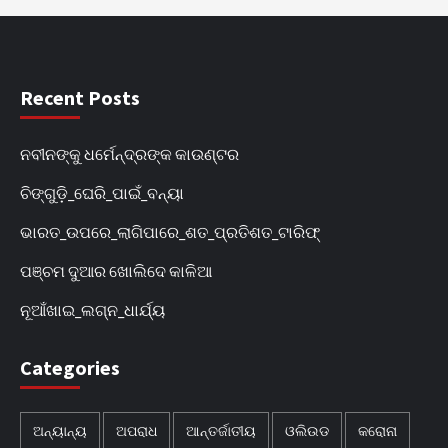
Recent Posts
ନବୀନଙ୍କୁ ଧର୍ମେନ୍ଦ୍ରଙ୍କ କାଉଣ୍ଟର
ଚିଙ୍ଗୁଡ଼ି_ଘେରି_ପାଇଁ_ବନ୍ୟା
ଭାରତ_ଉପରେ_ଲାଗିପାରେ_ଶତ_ପ୍ରତିଶତ_ଟାରିଫ୍
ପଞ୍ଚମ ଦୁଆର ଖୋଲିଦେ କାଳିଆ
ନୂଆଁଖାଇ_ଲଗ୍ନ_ଧାର୍ଯ୍ୟ
Categories
ଅନ୍ୟାନ୍ୟ
ଅପରାଧ
ଆନ୍ତର୍ଜାତୀୟ
ଓଲିଉଡ
କରୋନା