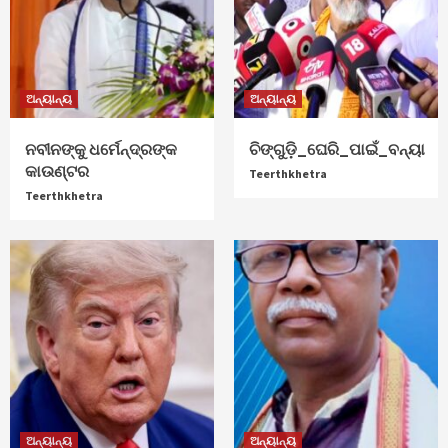
ଅନ୍ୟାନ୍ୟ
ଅନ୍ୟାନ୍ୟ
ନବୀନଙ୍କୁ ଧର୍ମେନ୍ଦ୍ରଙ୍କ
ଚିଙ୍ଗୁଡ଼ି_ଘେରି_ପାଇଁ_ବନ୍ୟା
କାଉଣ୍ଟର
Teerthkhetra
Teerthkhetra
ଅନ୍ୟାନ୍ୟ
ଅନ୍ୟାନ୍ୟ