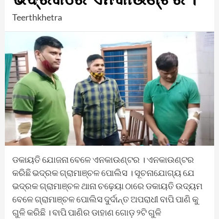
Teerthkhetra
ଡକାୟତି ଯୋଜନା ବେଳେ ଏନକାଉଣ୍ଟର । ଏନକାଉଣ୍ଟର
କରିଛି ଭଦ୍ରକ ଗ୍ରାମାଞ୍ଚଳ ପୋଲିସ । ସୂଚନାଯୋଗ୍ୟ ଯେ
ଭଦ୍ରକ ଗ୍ରାମାଞ୍ଚଳ ଥାନା ଚଢ଼େୟା ଠାରେ ଡକାୟତି ଉଦ୍ୟମ
ବେଳେ ଗ୍ରାମାଞ୍ଚଳ ପୋଲିସ ଦୁର୍ଦାନ୍ତ ଅପରାଧୀ ବାପି ପାଣି କୁ
ଗୁଳି କରିଛି । ବାପି ପାଣିର ଡାହାଣ ଗୋଡ଼ ୨ଟି ଗୁଳି