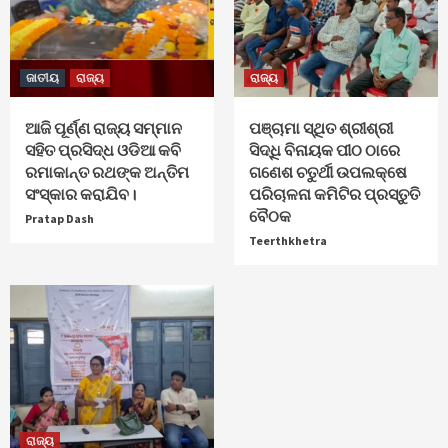
ଜାତୀୟ
ରାଜ୍ୟ
ରାଜ୍ୟ
ଆଜି ପୂର୍ଣ୍ଣ ରାଜ୍ୟ ସମ୍ମାନ
ପଞ୍ଚାମା ସ୍ଥିତ ଶ୍ରୀଶ୍ରୀ
ସହିତ ପ୍ରସିଦ୍ଧ ଓଡିଆ କବି
ସିଦ୍ଧି ବିନାୟକ ପୀଠ ଠାରେ
ରମାକାନ୍ତ ରଥଙ୍କ ଅନ୍ତିମ
ଗଣେଶ ଚତୁର୍ଥୀ ଉପଲକ୍ଷେ
ସଂସ୍କାର କରାଯିବ।
ପରିଚାଳନା କମିଟିର ପ୍ରସ୍ତୁତି
ବୈଠକ
Pratap Dash
Teerthkhetra
ରାଜ୍ୟ