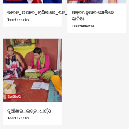
ଭାରତ_ଉପରେ_ଲାଗିପାରେ_ଶତ_ପ୍ରତିଶତ_ଟାରିଫ୍
ପଞ୍ଚମ ଦୁଆର ଖୋଲିଦେ
କାଳିଆ
Teerthkhetra
Teerthkhetra
ଅନ୍ୟାନ୍ୟ
ନୂଆଁଖାଇ_ଲଗ୍ନ_ଧାର୍ଯ୍ୟ
Teerthkhetra