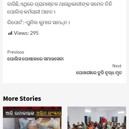
ବାଜିଛି,ଏଥିରେ ଗ୍ରାମାଞ୍ଚଳ ଥାନାଧିକାରୀଙ୍କ ସମେତ ତିନି
ପୋଲିସ କର୍ମଚାରୀ ଆହତ।
ରିପୋର୍ଟ :-ପୁନିଲ କୁମାର ସାମନ୍ତ।
Views:
295
Continue
Previous
ପୋଲିସ ପୋଷାକରେ ସମାଜସେବା
Reading
Next
ପୋଖରୀରେ ବୁଡି ବୃଦ୍ଧ ମୃତ
More Stories