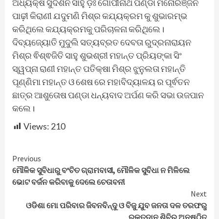
ଅଧ୍ୟକ୍ଷ ସୁଦର୍ଶନ ସାହୁ ଡ଼ଃ ଗୋପୀନାଥ ପଣ୍ଡା ମନୋରଞ୍ଜନ
ପାଢ଼ୀ କିରାଣୀ ଯଦୁମଣି ମିଶ୍ର କଯ୍ୟକ୍ରମ କୁ ଶୁଭାରମ୍ଭ
କରିଥିଲେ କଯ୍ୟକ୍ରମକୁ ପରିଚାଳନା କରିଥିଲେ।
ଦିବ୍ୟଜ୍ୟୋତି ମୁଦୁଲି ସତ୍ୟବ୍ରତ ଦେବତା ରୁଦ୍ରନାରାୟନ
ମିଶ୍ର ଵିଶ୍ଵଜିତି ସାହୁ ଶୁଭଶ୍ରୀ ମହାନ୍ତ ପ୍ରିୟଙ୍କା ସିଂ
ସ୍ୱପ୍ନା ରାଣୀ ମହାନ୍ତ ପତିକ୍ଷା ମିଶ୍ର ଝୁନୁଲତା ମହାନ୍ତି
ପୂଣ୍ଣିମା ମହାନ୍ତ ଓ ଶେଷ ରେ ମହାବିଦ୍ୟାଳୟ ର ପୂର୍ଵତନ
ଛାତ୍ର ଆଶୁତୋଷ ପଣ୍ଡା ଧନ୍ୟବାଦ ଅର୍ପଣ କରି ସଭା ଉଜପାନ
କଲେ।
Views:
210
Continue
Previous
ମୌଳିକ ସୁବିଧାରୁ ବଂଚିତ ଗ୍ରାମବାସୀ, ମୌଳିକ ସୁବିଧା ନ ମିଳିଲେ
Reading
ଭୋଟ ବର୍ଜନ କରିବାକୁ ଦେଲେ ଚେତାବନୀ
Next
ଓଡିଶା ମୋ ପରିବାର ଜିବନବିନ୍ଦୁ ଓ ବିଜୁ ଯୁବ ଜନତା ଦଳ ତରଫରୁ
ରକ୍ତଦାନ ଶିବିର ଅନୁଷ୍ଠିତ