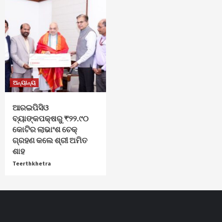
ଅନ୍ୟାନ୍ୟ
ଆରଇପିସିଓ
ବ୍ୟାଙ୍କପକ୍ଷରୁ ₹୨୨.୯୦
କୋଟିର ଲାଭାଂଶ ଚେକ୍
ଗ୍ରହଣ କଲେ ଶ୍ରୀ ଅମିତ
ଶାହ
Teerthkhetra