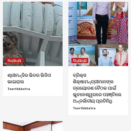
ଅନ୍ୟାନ୍ୟ
ଅନ୍ୟାନ୍ୟ
ଶ୍ରୀମନ୍ଦିର ଭିତର ଭିଡିଓ
ବ୍ରିକ୍ସ
ଭାଇରାଲ
ଶିକ୍ଷାମନ୍ତ୍ରୀମାନଙ୍କ
ତ୍ରୟୋଦଶ ବୈଠକ ପାଇଁ
Teerthkhetra
ଭୁବନେଶ୍ୱରରେ ପହଞ୍ଚିଲେ
ଅନ୍ତର୍ଜାତୀୟ ପ୍ରତିନିଧି
Teerthkhetra