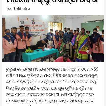
Teerthkhetra
ଟୁକୁଣା ବଳଭଦ୍ର ନାରାୟଣ ସଂସ୍କୃତ ମହାବିଦ୍ୟାଳୟରେ NSS
ୟୁନିଟ 1 Nss ୟୁନିଟ 2 ଓ YRC ମିଳିତ ସହଯୋଗରେ ଯାଜପୁର
ଭୂମିକା ଚକ୍ଷୁ ହସ୍ପିଟାଲ ଦ୍ୱାରା ରୋଗୀ ମାନଙ୍କ ର ମୋତିୟା
ବିନ୍ଦୁ ଚିହ୍ନଟ କରାଯିବା ପରେ ଯାଜପୁର ଭୂମିକା ହସ୍ପିଟାଲ
ନେଇ ମାଗଣା ଅପରେସନ କରାଗଲା ।ଏହି କାର୍ଯ୍ୟକ୍ରମରେ
ଅବସର ପ୍ରାପ୍ତ ଶିକ୍ଷକ ନାରାୟଣ ସାହୁ ମହାବିଦ୍ୟାଳୟ ର