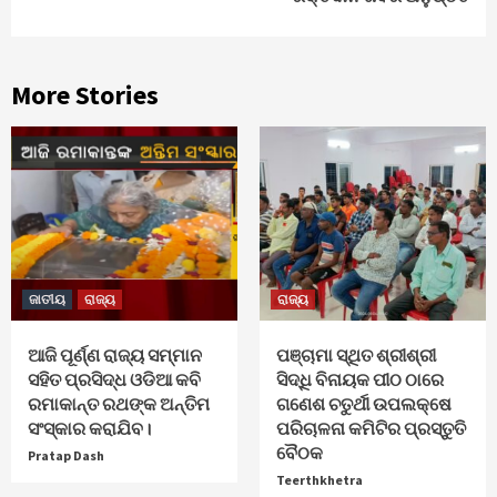
More Stories
ଜାତୀୟ
ରାଜ୍ୟ
ରାଜ୍ୟ
ଆଜି ପୂର୍ଣ୍ଣ ରାଜ୍ୟ ସମ୍ମାନ
ପଞ୍ଚାମା ସ୍ଥିତ ଶ୍ରୀଶ୍ରୀ
ସହିତ ପ୍ରସିଦ୍ଧ ଓଡିଆ କବି
ସିଦ୍ଧି ବିନାୟକ ପୀଠ ଠାରେ
ରମାକାନ୍ତ ରଥଙ୍କ ଅନ୍ତିମ
ଗଣେଶ ଚତୁର୍ଥୀ ଉପଲକ୍ଷେ
ସଂସ୍କାର କରାଯିବ।
ପରିଚାଳନା କମିଟିର ପ୍ରସ୍ତୁତି
ବୈଠକ
Pratap Dash
Teerthkhetra