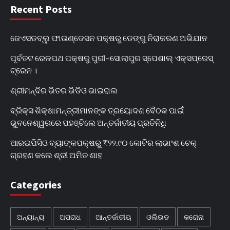
Recent Posts
ଜେଏସଡବ୍ଲୁ ଫାଉଣ୍ଡେସନ ପକ୍ଷରୁ ଡେଙ୍ଗୁ ନିରାକରଣ ଅଭିଯାନ
ପୂର୍ବତଟ ରେଳପଥ ପକ୍ଷରୁ ପୁରୀ–ସୋଲାପୁର ସ୍ପେଶାଲ୍ ଏକ୍ସପ୍ରେସ୍
ଟ୍ରେନ ।
ଶ୍ରୀମନ୍ଦିର ଭିତର ଭିଡିଓ ଭାଇରାଲ
ବ୍ରିକ୍ସ ଶିକ୍ଷାମନ୍ତ୍ରୀମାନଙ୍କ ତ୍ରୟୋଦଶ ବୈଠକ ପାଇଁ
ଭୁବନେଶ୍ୱରରେ ପହଞ୍ଚିଲେ ଅନ୍ତର୍ଜାତୀୟ ପ୍ରତିନିଧି
ଆରଇପିସିଓ ବ୍ୟାଙ୍କପକ୍ଷରୁ ₹୨୨.୯୦ କୋଟିର ଲାଭାଂଶ ଚେକ୍
ଗ୍ରହଣ କଲେ ଶ୍ରୀ ଅମିତ ଶାହ
Categories
ଅନ୍ୟାନ୍ୟ
ଅପରାଧ
ଆନ୍ତର୍ଜାତୀୟ
ଓଲିଉଡ
କରୋନା