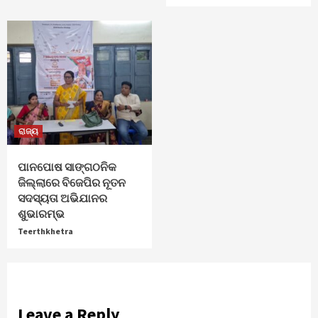
ରାଜ୍ୟ
ପାନପୋଷ ସାଙ୍ଗଠନିକ
ଜିଲ୍ଲାରେ ବିଜେପିର ନୂତନ
ସଦସ୍ୟତା ଅଭିଯାନର
ଶୁଭାରମ୍ଭ
Teerthkhetra
Leave a Reply