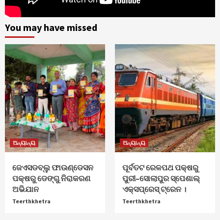
You may have missed
ଅନ୍ୟାନ୍ୟ
ଅନ୍ୟାନ୍ୟ
ଜେଏସଡବ୍ଲୁ ଫାଉଣ୍ଡେସନ
ପୂର୍ବତଟ ରେଳପଥ ପକ୍ଷରୁ
ପକ୍ଷରୁ ଡେଙ୍ଗୁ ନିରାକରଣ
ପୁରୀ–ସୋଲାପୁର ସ୍ପେଶାଲ୍
ଅଭିଯାନ
ଏକ୍ସପ୍ରେସ୍ ଟ୍ରେନ ।
Teerthkhetra
Teerthkhetra