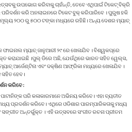
ବକୁ ଉପଭୋଗ କରିବାକୁ ଚାହାଁନ୍ତି, ତେବେ ଏଥିପାଇଁ ଟିକେଟ୍ ବିକ୍ରି
ରିଦର୍ଶନ କରି ଅନଲାଇନରେ ଟିକେଟ ବୁକ୍ କରିପାରିବେ । ପୁରୁଷ ହକି
 ମୂଲ୍ୟ ୨୦୦ ରୁ ୫୦୦ ଟଙ୍କା ମଧ୍ୟରେ ରହିଛି। ଅନ୍ୟ ଦେଶର ମ୍ୟାଚ୍
 ଫାଇନାଲ ମ୍ୟାଚ୍ ଜାନୁଆରୀ ୨୯ ରେ ଖେଳାଯିବ । ବିଶ୍ୱକପ୍‌ରେ
 ବିଭକ୍ତ କରାଯାଇଛି ।ପୁଲ୍ ଡିରେ ଅଛି, ଯେଉଁଥିରେ ଭାରତ ସହିତ ୱେଲ୍ସ,
 ମ୍ୟାଚ୍ ଆର୍ଜେଣ୍ଟିନା ଏବଂ ଦକ୍ଷିଣ ଆଫ୍ରିକା ମଧ୍ୟରେ ଖେଳାଯିବ ।
 ସହିତ ହେବ।
ଶନ କରିବେ :
ପାଟାନିଙ୍କ ପରି କଳାକାରମାନେ ଅଭିନୟ କରିବେ। ଏହା ବ୍ୟତୀତ
ଡ ମଧ୍ୟ ପ୍ରଦର୍ଶନ କରିବେ। ଏଥିରେ ଓଡିଶାର ପାରମ୍ପାରିକତାକୁ ମଧ୍ୟ
ଂ ସଙ୍ଗୀତ ଅନ୍ତର୍ଭୁକ୍ତ । ଏହି ଉତ୍ସବରେ ସଂଗୀତ ରଚନା ପ୍ରୀତମ