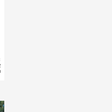
t
୍
ସ