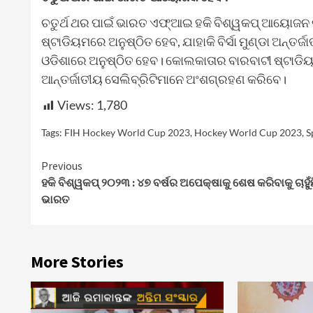
ଚତୁର୍ଥ ଥର ପାଇଁ ଭାରତ ଏଫ୍ଆଇ ହକି ବିଶ୍ୱକପ୍ ଆୟୋଜନ କର
ଷ୍ଟାଡିୟମରେ ଅନୁଷ୍ଠିତ ହେବ, ଯାହାକି ବିର୍ସା ମୁଣ୍ଡା ଅନ୍ତର୍
ଓଡିଶାରେ ଅନୁଷ୍ଠିତ ହେବ। କୋଲକାତାର ବାରବାଟୀ ଷ୍ଟାଡ
ଆନ୍ତର୍ଜାତୀୟ ସେଲିବ୍ରିଟିମାନେ ଅଂଶଗ୍ରହଣ କରିବେ।
Views:
1,780
Tags:
FIH Hockey World Cup 2023
,
Hockey World Cup 2023
,
S
Continue
Previous
ହକି ବିଶ୍ୱକପ୍ ୨୦୨୩ : ୪୭ ବର୍ଷର ଅପେକ୍ଷାକୁ ଶେଷ କରିବାକୁ ଚାହୁଁଛ
Reading
ଭାରତ
More Stories