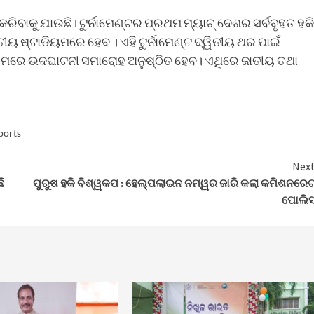
ିବାକୁ ଯାଉଛି। ଟୁର୍ନାମେଣ୍ଟର ପ୍ରଥମ ମ୍ୟାଚ୍ ଦେଶର ସର୍ବବୃହତ ହକି
ଜାତୀୟ ଷ୍ଟାଡିୟମରେ ହେବ । ଏହି ଟୁର୍ନାମେଣ୍ଟ ଦ୍ୱିତୀୟ ଥର ପାଇଁ
ିୟମରେ ଉଦଘାଟନୀ ସମାରୋହ ଅନୁଷ୍ଠିତ ହେବ। ଏଥିରେ ଜାତୀୟ ତଥା
ports
Nex
ି
ପୁରୁଷ ହକି ବିଶ୍ୱକପ : ହେଲ୍ପଲାଇନ ନମ୍ୱର ଜାରି କଲା କମିଶନରେଟ
ପୋଲି