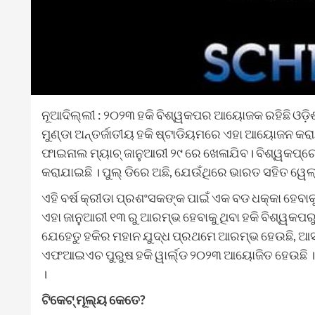
ନୂଆଦିଲ୍ଲୀ : ୨୦୨୩ ହକି ବିଶ୍ୱକପର ଆୟୋଜକ ରହିଛି ଓଡ଼ିଶ
ମୁଣ୍ଡା ଅନ୍ତର୍ଜାତୀୟ ହକି ଷ୍ଟାଡିୟମରେ ଏହା ଆୟୋଜନ କର
ଫାଇନାଲ ମ୍ୟାଚ୍ ଜାନୁଆରୀ ୨୯ ରେ ଖେଳାଯିବ। ବିଶ୍ୱକପ୍‌ରେ ଚା
କରାଯାଇଛି । ପୁଲ୍ ଡିରେ ଅଛି, ଯେଉଁଥିରେ ଭାରତ ସହିତ ୱେଲ୍ସ
ଏହି ବର୍ଷ କ୍ରୀଡା ପ୍ରଶଂସକଙ୍କ ପାଇଁ ଏକ ବଡ ଧକ୍କା ହେବାକ
ଏହା ଜାନୁଆରୀ ୧୩ ରୁ ଆରମ୍ଭ ହେବାକୁ ଥିବା ହକି ବିଶ୍ୱକ
ଯେହେତୁ ହକିର ମହାନ ଯୁଦ୍ଧ ପ୍ରଥମେ ଆରମ୍ଭ ହେଉଛି, ଆସ
ଏଫଆଇଏଚ ପୁରୁଷ ହକି ୱାର୍ଲ୍ଡ ୨୦୨୩ ଆୟୋଜିତ ହେଉଛି । 
।
ଟିକେଟ୍ ମୂଲ୍ୟ କେତେ?