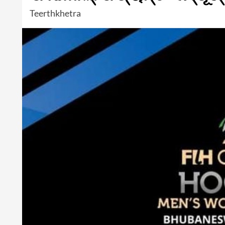
Teerthkhetra