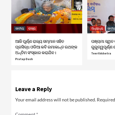
ଜାତୀୟ
ରାଜ୍ୟ
ଅନ୍ୟାନ୍ୟ
ଜାତୀ
ଆଜି ପୂର୍ଣ୍ଣ ରାଜ୍ୟ ସମ୍ମାନ ସହିତ
ପଞ୍ଚାମା ସ୍ଥି
ପ୍ରସିଦ୍ଧ ଓଡିଆ କବି ରମାକାନ୍ତ ରଥଙ୍କ
ଗୁରୁତ୍ୱପୂର୍ଣ୍
ଅନ୍ତିମ ସଂସ୍କାର କରାଯିବ।
Teerthkhetra
Pratap Dash
Leave a Reply
Your email address will not be published.
Required
Comment
*