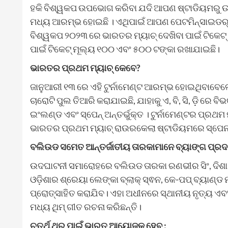
ହକି ବିଶ୍ୱକପ ଉପଭୋଗ କରିବା ଯଦି ଆପଣ ଷ୍ଟାଡିୟମରୁ ଉତ୍ସ
ମଧ୍ୟ ଆରମ୍ଭ ହୋଇଛି । ଏଥିପାଇଁ ଆପଣ ପେଟମିନ୍ସାଇଡର୍ ପ
ବିଶ୍ୱକପ ୨୦୨୩ ରେ ଭାରତର ମ୍ୟାଚ୍ ଦେଖିବା ପାଇଁ ଟିକେଟ୍
ପାଇଁ ଟିକେଟ୍ ମୂଲ୍ୟ ୧୦୦ ଏବଂ ୫୦୦ ଟଙ୍କା ରଖାଯାଇଛି।
ଭାରତର ପ୍ରଥମ ମ୍ୟାଚ୍ କେବେ?
ଜାନୁଆରୀ ୧୩ ରେ ଏହି ଟୁର୍ନାମେଣ୍ଟ ଆରମ୍ଭ ହୋଇଥିବାବେଳେ
ଚାରୋଟି ପୁଲ ତିଆରି କରାଯାଇଛି, ଯାହାକୁ ଏ, ବି, ସି, ଡ଼ି ରେ
ଇଂଲଣ୍ଡ ଏବଂ ସ୍ପେନ୍ ଅନ୍ତର୍ଭୁକ୍ତ । ଟୁର୍ନାମେଣ୍ଟର ପ୍ରଥମ
ଭାରତର ପ୍ରଥମ ମ୍ୟାଚ୍ ରାଉରକେଲା ଷ୍ଟାଡିୟମରେ ସ୍ପେନ
ବଲିଉଡ ସମେତ ଆନ୍ତର୍ଜାତୀୟ ତାରକାମାନେ ବ୍ୟାଙ୍ଗ ପ୍ରଦର୍
ଉଦଘାଟନୀ ସମାରୋହରେ ବଲିଉଡ ତାରକା ରଣଭୀର ସିଂ, ଦିଶା 
ଓଡ଼ିଶାର ଶ୍ରେୟା ଲେଙ୍କା ବ୍ଲାକ୍ ସ୍ଵନ, କେ-ପପ୍ ବ୍ୟାଣ୍
ପ୍ରୋତ୍ସାହିତ କରାଯିବ। ଏହା ଅଧୀନରେ ସ୍ଥାନୀୟ ନୃତ୍ୟ ଏବ
ମଧ୍ୟ ଥିମ୍ ଗୀତ ରଚନା କରିଛନ୍ତି।
ଚତୁର୍ଥ ଥର ପାଇଁ ଭାରତ ଆୟୋଜକ ହେବ :