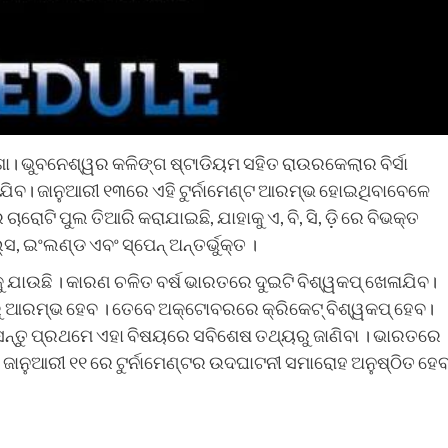
ା। ଭୁବନେଶ୍ୱର କଳିଙ୍ଗ ଷ୍ଟାଡିୟମ ସହିତ ରାଉରକେଲାର ବିର୍ସା
ାଯିବ। ଜାନୁଆରୀ ୧୩ରେ ଏହି ଟୁର୍ନାମେଣ୍ଟ ଆରମ୍ଭ ହୋଇଥିବାବେଳେ
ରୋଟି ପୁଲ ତିଆରି କରାଯାଇଛି, ଯାହାକୁ ଏ, ବି, ସି, ଡ଼ି ରେ ବିଭକ୍ତ
, ଇଂଲଣ୍ଡ ଏବଂ ସ୍ପେନ୍ ଅନ୍ତର୍ଭୁକ୍ତ ।
ୁ ଯାଉଛି । କାରଣ ଚଳିତ ବର୍ଷ ଭାରତରେ ଦୁଇଟି ବିଶ୍ୱକପ୍ ଖେଳାଯିବ।
ପରୁ ଆରମ୍ଭ ହେବ । ତେବେ ଅକ୍ଟୋବରରେ କ୍ରିକେଟ୍ ବିଶ୍ୱକପ୍ ହେବ।
ନ୍ତୁ ପ୍ରଥମେ ଏହା ବିଷୟରେ ସବିଶେଷ ତଥ୍ୟରୁ ଜାଣିବା । ଭାରତରେ
ଜାନୁଆରୀ ୧୧ ରେ ଟୁର୍ନାମେଣ୍ଟର ଉଦଘାଟନୀ ସମାରୋହ ଅନୁଷ୍ଠିତ ହେ