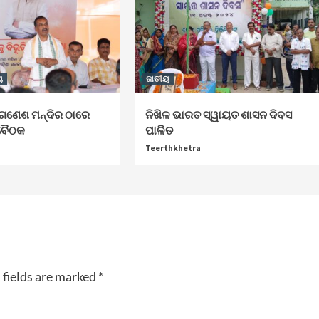
ୟ
ଜାତୀୟ
ତ ଗଣେଶ ମନ୍ଦିର ଠାରେ
ନିଖିଳ ଭାରତ ସ୍ୱାୟତ ଶାସନ ଦିବସ
ଣ ବୈଠକ
ପାଳିତ
Teerthkhetra
 fields are marked
*