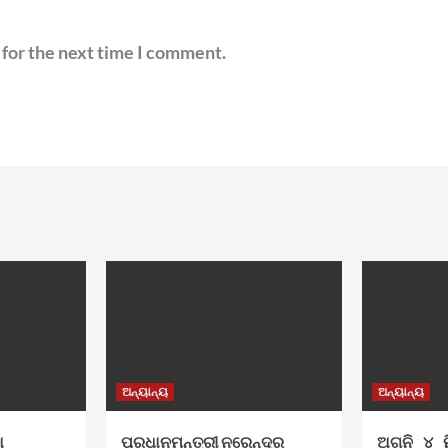
 for the next time I comment.
ଅନ୍ୟାନ୍ୟ
ଅନ୍ୟାନ୍ୟ
ା
ପ୍ରଧାନମନ୍ତ୍ରୀ ନରେନ୍ଦ୍ର
ଅଗ୍ନି_୪