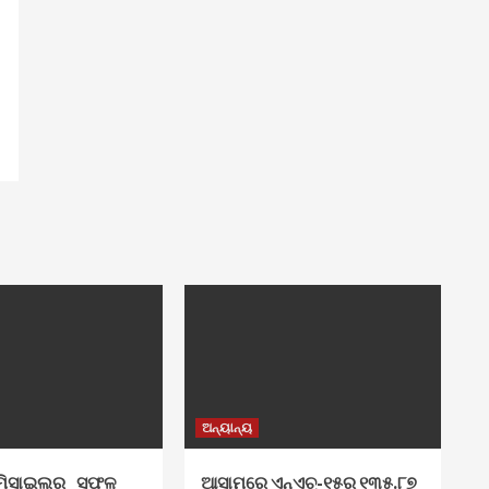
ଅନ୍ୟାନ୍ୟ
_ମିସାଇଲର_ସଫଳ
ଆସାମରେ ଏନ୍ଏଚ୍-୧୫ର ୧୩୫.୮୭