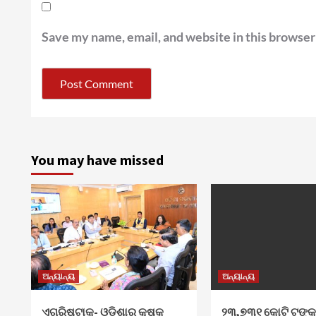
Save my name, email, and website in this browser
You may have missed
ଅନ୍ୟାନ୍ୟ
ଅନ୍ୟାନ୍ୟ
ଏଗ୍ରିଷ୍ଟାକ୍‌- ଓଡ଼ିଶାର କୃଷକ
୨୩,୭୩୧ କୋଟି ଟଙ୍କ