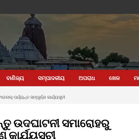
ବାଣିଜ୍ୟ
ସମ୍ପାଦକୀୟ
ଅପରାଧ
ଖେଳ
ମ
ଲ୍ ପର୍ଯ୍ୟନ୍ତ ସମ୍ପୂର୍ଣ୍ଣ କାର୍ଯ୍ୟସୂଚୀ
ନ୍ତୁ ଉଦଘାଟନୀ ସମାରୋହରୁ
ଣ କାର୍ଯ୍ୟସୂଚୀ