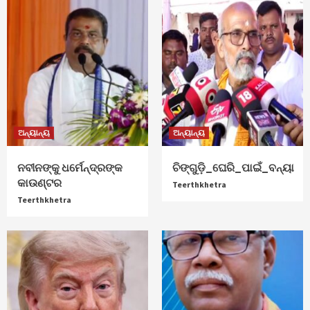
ଅନ୍ୟାନ୍ୟ
ଅନ୍ୟାନ୍ୟ
ନବୀନଙ୍କୁ ଧର୍ମେନ୍ଦ୍ରଙ୍କ
ଚିଙ୍ଗୁଡ଼ି_ଘେରି_ପାଇଁ_ବନ୍ୟା
କାଉଣ୍ଟର
Teerthkhetra
Teerthkhetra