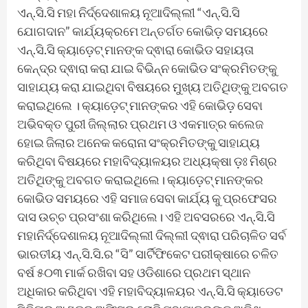
ଏନ୍.ସି.ସି ମହା ନିର୍ଦ୍ଦେଶାଳୟ ନୂଆଦିଲ୍ଲୀ “ଏନ୍.ସି.ସି
ଯୋଗଦାନ” କାର୍ଯ୍ୟକ୍ରମେ ଅନ୍ତର୍ଗତ କୋଭିଡ଼ ସମୟରେ
ଏନ୍.ସି.ସି କ୍ୟାଡ଼େଟ୍ ମାନଙ୍କ ଦ୍ଵାରା କୋଭିଡ ସହାୟତା
କେନ୍ଦ୍ର ଦ୍ଵାରା କରା ଯାଇ ବିଭିନ୍ନ କୋଭିଡ ସଂକ୍ରମିତଙ୍କୁ
ସାହାଯ୍ୟ କରା ଯାଇଥିବା ବିଷୟରେ ମୁଖ୍ୟ ଅତିଥିଙ୍କୁ ଅବଗତ
କରାଇଥିଲେ । କ୍ୟାଡ଼େଟ୍ ମାନଙ୍କର ଏହି କୋଭିଡ଼ ସେବା
ଅଭିବକ୍ତ ପୁରୀ ଜିଲ୍ଲାର ପ୍ରଥମ ଓ ଏକମାତ୍ର କଲେଜ
ହୋଇ ଜିଲାର ଅନେକ କରୋନା ସଂକ୍ରମିତଙ୍କୁ ସାହାଯ୍ୟ
କରିଥିବା ବିଷୟରେ ମହାବିଦ୍ୟାଳୟର ଅଧ୍ୟକ୍ଷା ଡ଼ଃ ମିଶ୍ର
ଅତିଥିଙ୍କୁ ଅବଗତ କରାଇଥିଲେ। କ୍ୟାଡ଼େଟ୍ ମାନଙ୍କର
କୋଭିଡ ସମୟରେ ଏହି ସମାଜ ସେବା କାର୍ଯ୍ୟ କୁ ପ୍ରଫେସର
ଦାସ ଉଚ୍ଚ ପ୍ରସଂଶା କରିଥିଲେ। ଏହି ଅବସରରେ ଏନ୍.ସି.ସି
ମହାନିର୍ଦ୍ଦେଶାଳୟ ନୂଆଦିଲ୍ଲୀ ଦିଲ୍ଲୀ ଦ୍ଵାରା ପରିଚାଳିତ ସର୍ବ
ଭାରତୀୟ ଏନ୍.ସି.ସି.ର “ସି” ସାର୍ଟିଫିକେଟ ପରୀକ୍ଷାରେ ଚଳିତ
ବର୍ଷ ୫୦୩ ମାର୍କ ରଖିବା ସହ ଓଡିଶାରେ ପ୍ରଥମ ସ୍ଥାନ
ଅଧିକାର କରିଥିବା ଏହି ମହାବିଦ୍ୟାଳୟର ଏନ୍.ସି.ସି କ୍ୟାଡେଟ