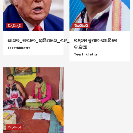
ଅନ୍ୟାନ୍ୟ
ଅନ୍ୟାନ୍ୟ
ଭାରତ_ଉପରେ_ଲାଗିପାରେ_ଶତ_ପ୍ରତିଶତ_ଟାରିଫ୍
ପଞ୍ଚମ ଦୁଆର ଖୋଲିଦେ
କାଳିଆ
Teerthkhetra
Teerthkhetra
ଅନ୍ୟାନ୍ୟ