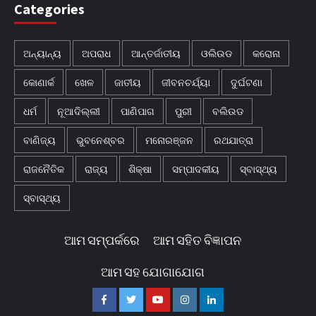
Categories
ଅନ୍ୟାନ୍ୟ
ଅପରାଧ
ଆନ୍ତର୍ଜାତୀୟ
ଓଲିଉଡ
କରୋନା
କୋଣାର୍କ
ଖେଳ
ଜାତୀୟ
ଜୀବନଚର୍ଯ୍ୟା
ଦୁର୍ଘଟଣା
ଧର୍ମ
ନୂଆଦିଲ୍ଲୀ
ପାଣିପାଗ
ପୁରୀ
ବଲିଉଡ
ବାଣିଜ୍ୟ
ଭୁବନେଶ୍ବର
ମନୋରଞ୍ଜନ
ରଥଯାତ୍ରା
ରାଜନୈତିକ
ରାଜ୍ୟ
ଶିକ୍ଷା
ସମ୍ପାଦକୀୟ
ସ୍ବାସ୍ଥ୍ୟ
ସ୍ବାସ୍ଥ୍ୟ
ଆମ ସମ୍ପର୍କରେ
ଆମ ସହିତ ବିଜ୍ଞାପନ
ଆମ ସହ ଯୋଗାଯୋଗ
Facebook
Twitter
Youtube
Instagram
Linkedin