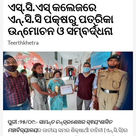
ଏସ୍.ସି.ଏସ୍ କଲେଜରେ
ଏନ୍.ସି.ସି ପକ୍ଷରୁ ପତ୍ରିକା
ଉନ୍ମୋଚନ ଓ ସମ୍ବର୍ଦ୍ଧନା
Teerthkhetra
ପୁରୀ :୨୫/୦୯:-
ସାମନ୍ତ ଚନ୍ଦ୍ରଶେଖର ସ୍ଵୟଂଶାସିତ
ମହାବିଦ୍ୟାଳୟ
ର ଜାତୀୟ ସମର ଶିକ୍ଷାର୍ଥୀ ବାହିନୀ (ଏନ୍.ସି.ସି)ର