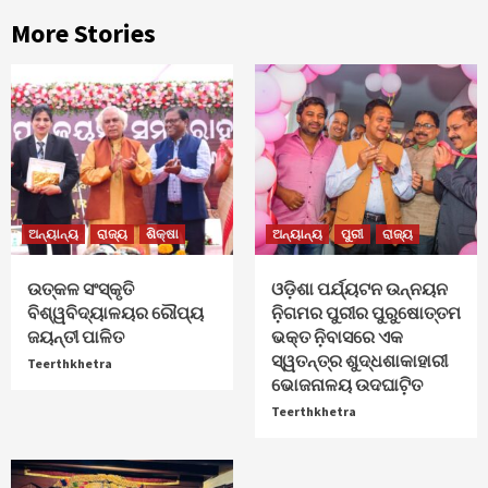
More Stories
ଅନ୍ୟାନ୍ୟ
ରାଜ୍ୟ
ଶିକ୍ଷା
ଅନ୍ୟାନ୍ୟ
ପୁରୀ
ରାଜ୍ୟ
ଉତ୍କଳ ସଂସ୍କୃତି
ଓଡ଼ିଶା ପର୍ଯ୍ୟଟନ ଉନ୍ନୟନ
ବିଶ୍ୱବିଦ୍ୟାଳୟର ରୌପ୍ୟ
ନ଼ିଗମର ପୁରୀର ପୁରୁଷୋତ୍ତମ
ଜୟନ୍ତୀ ପାଳିତ
ଭକ୍ତ ନ଼ିବାସରେ ଏକ
ସ୍ୱତନ୍ତ୍ର ଶୁଦ୍ଧଶାକାହାରୀ
Teerthkhetra
ଭୋଜନାଳୟ ଉଦଘାଟ଼ିତ
Teerthkhetra