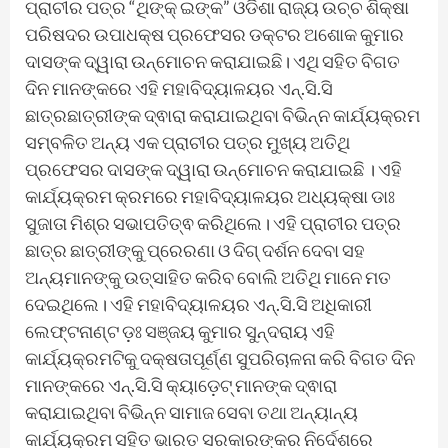
ପ୍ରାଚୀର ପତ୍ର “ଥିଙ୍କ୍ ଇଙ୍କ” ଓଡିଶା ରାଜ୍ୟ ଉଚ୍ଚ ଶିକ୍ଷା
ପରିଷଦର ଉପାଧକ୍ଷ ପ୍ରଫେସର ଡକ୍ଟର ଅଶୋକ କୁମାର
ଦାସଙ୍କ ଦ୍ୱାରା ଉନ୍ମୋଚନ କରାଯାଇଛି। ଏଥି ସହିତ ବିଗତ
ଦିନ ମାନଙ୍କରେ ଏହି ମହାବିଦ୍ୟାଳୟର ଏନ୍.ସି.ସି
ଛାତ୍ରଛାତ୍ରୀଙ୍କ ଦ୍ଵାରା କରାଯାଇଥିବା ବିଭିନ୍ନ କାର୍ଯ୍ୟକ୍ରମ
ସମ୍ବଳିତ ଅନ୍ୟ ଏକ ପ୍ରାଚୀର ପତ୍ର ମୁଖ୍ୟ ଅତିଥି
ପ୍ରଫେସର ଦାସଙ୍କ ଦ୍ୱାରା ଉନ୍ମୋଚନ କରାଯାଇଛି । ଏହି
କାର୍ଯ୍ୟକ୍ରମ କ୍ରମରେ ମହାବିଦ୍ୟାଳୟର ଅଧ୍ୟକ୍ଷା ଡାଃ
ସୁଜାତା ମିଶ୍ର ସଭାପତିତ୍ଵ କରିଥିଲେ। ଏହି ପ୍ରାଚୀର ପତ୍ର
ଛାତ୍ର ଛାତ୍ରୀଙ୍କୁ ପ୍ରେରଣା ଓ ଦିଗ୍ ଦର୍ଶନ ଦେବା ସହ
ଅନ୍ୟମାନଙ୍କୁ ଉତ୍ସାହିତ କରିବ ବୋଲି ଅତିଥି ମାନେ ମତ
ଦେଇଥିଲେ। ଏହି ମହାବିଦ୍ୟାଳୟର ଏନ୍.ସି.ସି ଅଧିକାରୀ
ଲେଫ୍ଟନାଣ୍ଟ ଡ଼ଃ ସଞ୍ଜୟ କୁମାର ସୁନ୍ଦରାୟ ଏହି
କାର୍ଯ୍ୟକ୍ରମଟିକୁ ଦକ୍ଷତାପୂର୍ଣ୍ଣ ସୁପରିଚାଳନା କରି ବିଗତ ଦିନ
ମାନଙ୍କରେ ଏନ୍.ସି.ସି କ୍ୟାଡ଼େଟ୍ ମାନଙ୍କ ଦ୍ଵାରା
କରାଯାଇଥିବା ବିଭିନ୍ନ ସାମାଜ ସେବା ତଥା ଅନ୍ୟାନ୍ୟ
କାର୍ଯ୍ୟକ୍ରମ ସହିତ ଭାରତ ସରକାରଙ୍କର ନିର୍ଦେଶରେ