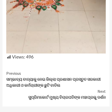
Views:
496
Continue
Previous
ସମ୍ଭାବ୍ୟ ବାତ୍ୟାକୁ ନେଇ ଜିଲ୍ଲା ପ୍ରଶାସନ ପ୍ରସ୍ତୁତ ସରକାରୀ
Reading
ଅଧିକାରୀ ଓ କର୍ମଚାରୀଙ୍କ ଛୁଟି ବାତିଲ
Next
ସୁପ୍ରିମକୋର୍ଟ ମୁଖ୍ୟ ବିଚାରପତିଙ୍କ ମହାପ୍ରଭୁ ଦର୍ଶନ