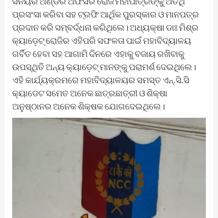
ସିନିୟର ଅଣ୍ଡର ଅଫିସର ରୋଜି ମହାପାତ୍ରଙ୍କୁ ଅତିଥି
ପ୍ରସଂସା କରିବା ସହ ଟ୍ରଫି ଆର୍ଥିକ ପୁରସ୍କାର ଓ ମାନପତ୍ର
ପ୍ରଦାନ କରି ସମ୍ବର୍ଦ୍ଧନା କରିଥିଲେ। ଅଧ୍ୟକ୍ଷା ଡାଃ ମିଶ୍ର
କ୍ୟାଡ଼େଟ୍ ରୋଜିର ଏହିପରି ସଫଳତା ପାଇଁ ମହାବିଦ୍ୟାଳୟ
ଗର୍ବିତ ହେବା ସହ ଆଗାମି ଦିନରେ ଏହାକୁ ବଜାୟ ରଖିବାକୁ
ଉପସ୍ଥିତି ଅନ୍ୟ କ୍ୟାଡ଼େଟ୍ ମାନଙ୍କୁ ପରାମର୍ଶ ଦେଇଥିଲେ।
ଏହି କାର୍ଯ୍ୟକ୍ରମରେ ମହାବିଦ୍ୟାଳୟର ସମସ୍ତ ଏନ୍.ସି.ସି
କ୍ୟାଡେଟ ସମେତ ଅନେକ ଛାତ୍ରଛାତ୍ରୀ ଓ ଶିକ୍ଷା
ଅନୁଷ୍ଠାନର ଅନେକ ଶିକ୍ଷକ ଯୋଗଦେଇଥିଲେ।