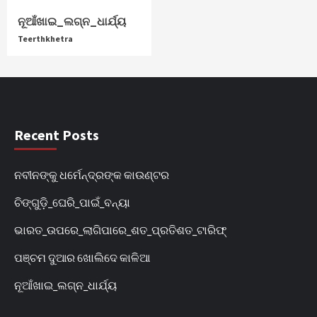
ନୂଆଁଖାଇ_ଲଗ୍ନ_ଧାର୍ଯ୍ୟ
Teerthkhetra
Recent Posts
ନବୀନଙ୍କୁ ଧର୍ମେନ୍ଦ୍ରଙ୍କ କାଉଣ୍ଟର
ଚିଙ୍ଗୁଡ଼ି_ଘେରି_ପାଇଁ_ବନ୍ୟା
ଭାରତ_ଉପରେ_ଲାଗିପାରେ_ଶତ_ପ୍ରତିଶତ_ଟାରିଫ୍
ପଞ୍ଚମ ଦୁଆର ଖୋଲିଦେ କାଳିଆ
ନୂଆଁଖାଇ_ଲଗ୍ନ_ଧାର୍ଯ୍ୟ