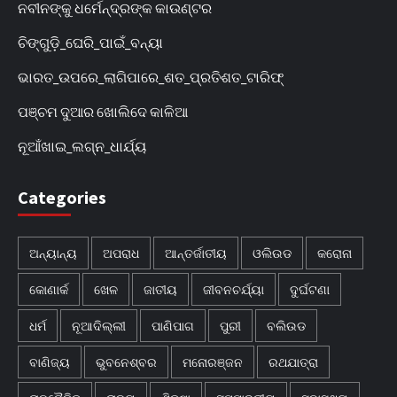
ନବୀନଙ୍କୁ ଧର୍ମେନ୍ଦ୍ରଙ୍କ କାଉଣ୍ଟର
ଚିଙ୍ଗୁଡ଼ି_ଘେରି_ପାଇଁ_ବନ୍ୟା
ଭାରତ_ଉପରେ_ଲାଗିପାରେ_ଶତ_ପ୍ରତିଶତ_ଟାରିଫ୍
ପଞ୍ଚମ ଦୁଆର ଖୋଲିଦେ କାଳିଆ
ନୂଆଁଖାଇ_ଲଗ୍ନ_ଧାର୍ଯ୍ୟ
Categories
ଅନ୍ୟାନ୍ୟ
ଅପରାଧ
ଆନ୍ତର୍ଜାତୀୟ
ଓଲିଉଡ
କରୋନା
କୋଣାର୍କ
ଖେଳ
ଜାତୀୟ
ଜୀବନଚର୍ଯ୍ୟା
ଦୁର୍ଘଟଣା
ଧର୍ମ
ନୂଆଦିଲ୍ଲୀ
ପାଣିପାଗ
ପୁରୀ
ବଲିଉଡ
ବାଣିଜ୍ୟ
ଭୁବନେଶ୍ବର
ମନୋରଞ୍ଜନ
ରଥଯାତ୍ରା