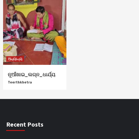
ଅନ୍ୟାନ୍ୟ
ନୂଆଁଖାଇ_ଲଗ୍ନ_ଧାର୍ଯ୍ୟ
Teerthkhetra
Recent Posts