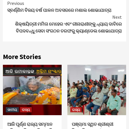
Continue
Previous
ସ୍ବର୍ଣ୍ଣିମ ବିଜୟ ବର୍ଷ ପାଳନ ଅବସରରେ ମଶାଲ ଶୋଭାଯାତ୍ରା
Reading
Next
ଶିକ୍ଷୟିତ୍ରୀ ମମିତା ମେହେର ଏବଂ ରୀନାରାଣୀଙ୍କୁ ନ୍ୟାୟ ଦାବିରେ
ବିପଦବନ୍ଧୁ ସେବା ସଂଗଠନ ତରଫରୁ କ୍ୟାଣ୍ଡେଲ ଶୋଭାଯାତ୍ରା
More Stories
ଜାତୀୟ
ରାଜ୍ୟ
ରାଜ୍ୟ
ଆଜି ପୂର୍ଣ୍ଣ ରାଜ୍ୟ ସମ୍ମାନ
ପଞ୍ଚାମା ସ୍ଥିତ ଶ୍ରୀଶ୍ରୀ