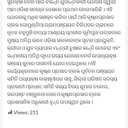
ସୁରକ୍ଷା ଦେବା ପାଇଁ ବିଭିନ୍ନ ଯୁଗାନ୍ତକାରୀ ଯୋଜନା ଦ୍ୱାରା
ଆମ ଓଡିଶା ସମଗ୍ର ଦେଶରେ ପ୍ରଥମ ହୋଇପାରିଛି । ଏହି
ଯୋଜନାକୁ ଅଧିକ ସଶକ୍ତ କରିବା ପାଇଁ ଆଜି କୃଷ୍ଣପ୍ରସାଦ
ବ୍ଲକ ଗୋମୁଣ୍ଡିଆ ଗ୍ରାମପଞ୍ଚାୟତ ବିରିପଦର ଗ୍ରାମରେ
ନୂତନ ବହୁମୁଖି ବାତ୍ୟା ଆଶ୍ରୟ ସ୍ଥଳୀର ଭୂମିପୂଜା ଉତ୍ସବରେ
ମୁଖ୍ୟ ଅତିଥି ଭାବେ ଓଡ଼ିଶା ସରକାରଙ୍କ ସୂଚନା ପ୍ରଯୁକ୍ତି,
କ୍ରୀଡା ଓ ଯୁବ ବ୍ୟାପାର ମନ୍ତ୍ରୀ ତୁଷାର କାନ୍ତି ବେହେରା ଏବଂ
ସନ୍ମାନୀୟ ଅତିଥି ରୂପେ ରାଜ୍ୟ ଯୋଜନା ବୋର୍ଡ ଉପାଧ୍ୟକ୍ଷ
ସଞ୍ଜୟ କୁମାର ଦାସବର୍ମା ଯୋଗ ଦେଇଥିଲେ।ଏହି
କାର୍ଯ୍ୟକ୍ରମରେ କୃଷ୍ଣ ପ୍ରସାଦ ବ୍ଲକ ପୂର୍ବତନ ପଞ୍ଚାୟତ
ସମିତି ଅଧ୍ୟକ୍ଷ ଲକ୍ଷ୍ମୀଧର ସାହୁ, ଜିଲ୍ଲା ପରିଷଦ ସଦସ୍ୟ
ପ୍ରଭାତୀ ପ୍ରଧାନ, ସମିତି ସଭ୍ୟ ବିଜୟ କୁମାର ତରେଇ,
ସରପଞ୍ଚ ମଞ୍ଜୁଲତା ଜେନା ଓ କୃଷ୍ଣପ୍ରସାଦ ବ୍ଲକ
ପ୍ରଶାସନିକ ଅଧିକାରୀ ବୃନ୍ଦ ଉପସ୍ଥିତ ଥିଲେ।
Views:
211