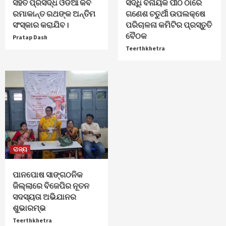
ସହିତ ପ୍ରସିଦ୍ଧ ଓଡିଆ କବି
ସିଦ୍ଧି ବିନାୟକ ପୀଠ ଠାରେ
ରମାକାନ୍ତ ରଥଙ୍କ ଅନ୍ତିମ
ଗଣେଶ ଚତୁର୍ଥୀ ଉପଲକ୍ଷେ
ସଂସ୍କାର କରାଯିବ।
ପରିଚାଳନା କମିଟିର ପ୍ରସ୍ତୁତି
ବୈଠକ
Pratap Dash
Teerthkhetra
ରାଜ୍ୟ
ପାନପୋଷ ସାଙ୍ଗଠନିକ
ଜିଲ୍ଲାରେ ବିଜେପିର ନୂତନ
ସଦସ୍ୟତା ଅଭିଯାନର
ଶୁଭାରମ୍ଭ
Teerthkhetra