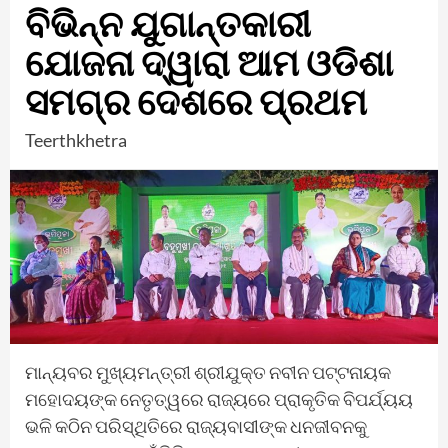
ବିଭିନ୍ନ ଯୁଗାନ୍ତକାରୀ
ଯୋଜନା ଦ୍ୱାରା ଆମ ଓଡିଶା
ସମଗ୍ର ଦେଶରେ ପ୍ରଥମ
Teerthkhetra
ମାନ୍ୟବର ମୁଖ୍ୟମନ୍ତ୍ରୀ ଶ୍ରୀଯୁକ୍ତ ନବୀନ ପଟ୍ଟନାୟକ
ମହୋଦୟଙ୍କ ନେତୃତ୍ୱରେ ରାଜ୍ୟରେ ପ୍ରାକୃତିକ ବିପର୍ଯ୍ୟୟ
ଭଳି କଠିନ ପରିସ୍ଥିତିରେ ରାଜ୍ୟବାସୀଙ୍କ ଧନଜୀବନକୁ