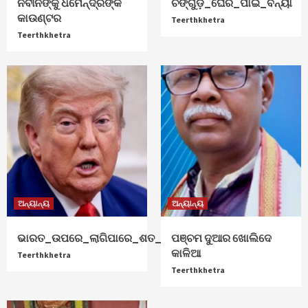
ନବୀନଙ୍କୁ ଧର୍ମେନ୍ଦ୍ରଙ୍କ
ଚିଙ୍ଗୁଡ଼ି_ଘେରି_ପାଇଁ_ବନ୍ୟା
କାଉଣ୍ଟର
Teerthkhetra
Teerthkhetra
ଅନ୍ୟାନ୍ୟ
ଅନ୍ୟାନ୍ୟ
ଭାରତ_ଉପରେ_ଲାଗିପାରେ_ଶତ_ପ୍ରତିଶତ_ଟାରିଫ୍
ପଞ୍ଚମ ଦୁଆର ଖୋଲିଦେ
କାଳିଆ
Teerthkhetra
Teerthkhetra