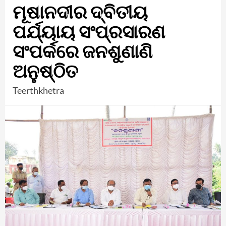
ମୂଷାନଦୀର ଦ୍ବିତୀୟ
ପର୍ଯ୍ୟାୟ ସଂପ୍ରସାରଣ
ସଂପର୍କରେ ଜନଶୁଣାଣି
ଅନୁଷ୍ଠିତ
Teerthkhetra