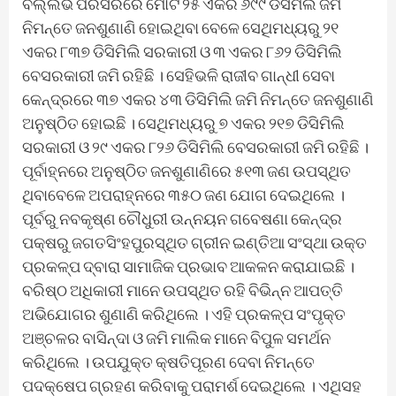
ବଲ୍ଲଭ ପରିସରରେ ମୋଟ ୨୫ ଏକର ୬୯୯ ଡିସିମିଲି ଜମି
ନିମନ୍ତେ ଜନଶୁଣାଣି ହୋଇଥିବା ବେଳେ ସେଥିମଧ୍ୟରୁ ୨୧
ଏକର ୮୩୭ ଡିସିମିଲି ସରକାରୀ ଓ ୩ ଏକର ୮୬୨ ଡିସିମିଲି
ବେସରକାରୀ ଜମି ରହିଛି । ସେହିଭଳି ରାଜୀବ ଗାନ୍ଧୀ ସେବା
କେନ୍ଦ୍ରରେ ୩୭ ଏକର ୪୩ ଡିସିମିଲି ଜମି ନିମନ୍ତେ ଜନଶୁଣାଣି
ଅନୁଷ୍ଠିତ ହୋଇଛି । ସେଥିମଧ୍ୟରୁ ୭ ଏକର ୨୧୭ ଡିସିମିଲି
ସରକାରୀ ଓ ୨୯ ଏକର ୮୨୬ ଡିସିମିଲି ବେସରକାରୀ ଜମି ରହିଛି ।
ପୂର୍ବାହ୍ନରେ ଅନୁଷ୍ଠିତ ଜନଶୁଣାଣିରେ ୫୧୩ ଜଣ ଉପସ୍ଥିତ
ଥିବାବେଳେ ଅପରାହ୍ନରେ ୩୫୦ ଜଣ ଯୋଗ ଦେଇଥିଲେ ।
ପୂର୍ବରୁ ନବକୃଷ୍ଣ ଚୌଧୁରୀ ଉନ୍ନୟନ ଗବେଷଣା କେନ୍ଦ୍ର
ପକ୍ଷରୁ ଜଗତସିଂହପୁରସ୍ଥିତ ଗ୍ରୀନ ଇଣ୍ତିଆ ସଂସ୍ଥା ଉକ୍ତ
ପ୍ରକଳ୍ପ ଦ୍ବାରା ସାମାଜିକ ପ୍ରଭାବ ଆକଳନ କରାଯାଇଛି ।
ବରିଷ୍ଠ ଅଧିକାରୀ ମାନେ ଉପସ୍ଥିତ ରହି ବିଭିନ୍ନ ଆପତ୍ତି
ଅଭିଯୋଗର ଶୁଣାଣି କରିଥିଲେ । ଏହି ପ୍ରକଳ୍ପ ସଂପୃକ୍ତ
ଅଞ୍ଚଳର ବାସିନ୍ଦା ଓ ଜମି ମାଲିକ ମାନେ ବିପୁଳ ସମର୍ଥନ
କରିଥିଲେ । ଉପଯୁକ୍ତ କ୍ଷତିପୂରଣ ଦେବା ନିମନ୍ତେ
ପଦକ୍ଷେପ ଗ୍ରହଣ କରିବାକୁ ପରାମର୍ଶ ଦେଇଥିଲେ । ଏଥିସହ