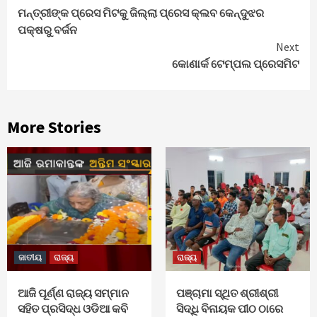
ମନ୍ତ୍ରୀଙ୍କ ପ୍ରେସ ମିଟକୁ ଜିଲ୍ଲା ପ୍ରେସ କ୍ଲବ କେନ୍ଦୁଝର
Reading
ପକ୍ଷରୁ ବର୍ଜନ
Next
କୋଣାର୍କ ଟେମ୍ପଲ ପ୍ରେସମିଟ
More Stories
ଜାତୀୟ
ରାଜ୍ୟ
ରାଜ୍ୟ
ଆଜି ପୂର୍ଣ୍ଣ ରାଜ୍ୟ ସମ୍ମାନ
ପଞ୍ଚାମା ସ୍ଥିତ ଶ୍ରୀଶ୍ରୀ
ସହିତ ପ୍ରସିଦ୍ଧ ଓଡିଆ କବି
ସିଦ୍ଧି ବିନାୟକ ପୀଠ ଠାରେ