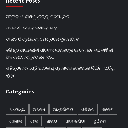
Recent Posts
ସଞ୍ଜୀବ_ଓ_ଯଶୱନ୍ତଙ୍କୁ_ପଦୋନ୍ନତି
ସଂସଦରେ_ଜବାବ_ରଖିବେ_ଶାହ
ଭାରତ ଓ ଶ୍ରୀଲଙ୍କା ମଧ୍ୟରେ ଦୁଇ ମ୍ୟାଚ
ବରିଷ୍ଠ ଆଇନଜୀବୀ ପୀତବାସ ନାୟକଙ୍କ ୧୬ତମ ଶ୍ରାଦ୍ଧ ବାର୍ଷିକୀ
ଅବସରରେ ସ୍ମୃତିଚାରଣ ସଭା
ସାହିତ୍ୟର ସମାପ୍ତି ପାଠକୀୟ ପ୍ରଶ୍ନବାଚୀ ଉପରେ ନିର୍ଭର : ଅତିଥି
ବୃନ୍ଦ
Categories
ଅନ୍ୟାନ୍ୟ
ଅପରାଧ
ଆନ୍ତର୍ଜାତୀୟ
ଓଲିଉଡ
କରୋନା
କୋଣାର୍କ
ଖେଳ
ଜାତୀୟ
ଜୀବନଚର୍ଯ୍ୟା
ଦୁର୍ଘଟଣା