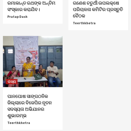
ରମାକାନ୍ତ ରଥଙ୍କ ଅନ୍ତିମ
ଗଣେଶ ଚତୁର୍ଥୀ ଉପଲକ୍ଷେ
ସଂସ୍କାର କରାଯିବ।
ପରିଚାଳନା କମିଟିର ପ୍ରସ୍ତୁତି
ବୈଠକ
Pratap Dash
Teerthkhetra
ରାଜ୍ୟ
ପାନପୋଷ ସାଙ୍ଗଠନିକ
ଜିଲ୍ଲାରେ ବିଜେପିର ନୂତନ
ସଦସ୍ୟତା ଅଭିଯାନର
ଶୁଭାରମ୍ଭ
Teerthkhetra