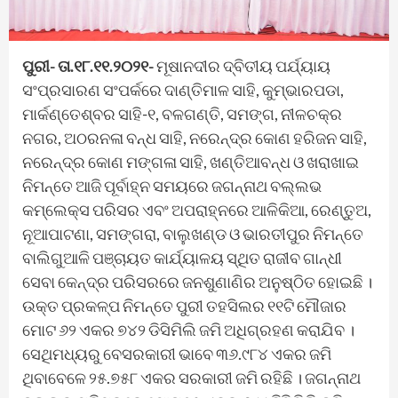
ପୁରୀ- ତା.୧୮.୧୧.୨୦୨୧-
ମୂଷାନଦୀର ଦ୍ବିତୀୟ ପର୍ଯ୍ୟାୟ
ସଂପ୍ରସାରଣ ସଂପର୍କରେ ଦାଣ୍ତିମାଳ ସାହି, କୁମ୍ଭାରପଡା,
ମାର୍କଣ୍ତେଶ୍ବର ସାହି-୧, ବଳଗଣ୍ତି, ସମଙ୍ଗ, ନୀଳଚକ୍ର
ନଗର, ଅଠରନଳା ବନ୍ଧ ସାହି, ନରେନ୍ଦ୍ର କୋଣ ହରିଜନ ସାହି,
ନରେନ୍ଦ୍ର କୋଣ ମଙ୍ଗଳା ସାହି, ଖଣ୍ତିଆବନ୍ଧ ଓ ଖରାଖାଇ
ନିମନ୍ତେ ଆଜି ପୂର୍ବାହ୍ନ ସମୟରେ ଜଗନ୍ନାଥ ବଲ୍ଲଭ
କମ୍ଲେକ୍ସ ପରିସର ଏବଂ ଅପରାହ୍ନରେ ଆଳିକିଆ, ରେଣ୍ତୁଅ,
ନୂଆପାଟଣା, ସମଙ୍ଗରା, ବାଲୁଖଣ୍ଡ ଓ ଭାରତୀପୁର ନିମନ୍ତେ
ବାଲିଗୁଆଳି ପଞ୍ଚାୟତ କାର୍ଯ୍ୟାଳୟ ସ୍ଥିତ ରାଜୀବ ଗାନ୍ଧୀ
ସେବା କେନ୍ଦ୍ର ପରିସରରେ ଜନଶୁଣାଣିର ଅନୁଷ୍ଠିତ ହୋଇଛି ।
ଉକ୍ତ ପ୍ରକଳ୍ପ ନିମନ୍ତେ ପୁରୀ ତହସିଲର ୧୧ଟି ମୌଜାର
ମୋଟ ୬୨ ଏକର ୭୪୨ ଡିସିମିଲି ଜମି ଅଧିଗ୍ରହଣ କରାଯିବ ।
ସେଥିମଧ୍ୟରୁ ବେସରକାରୀ ଭାବେ ୩୬.୯୮୪ ଏକର ଜମି
ଥିବାବେଳେ ୨୫.୭୫୮ ଏକର ସରକାରୀ ଜମି ରହିଛି । ଜଗନ୍ନାଥ