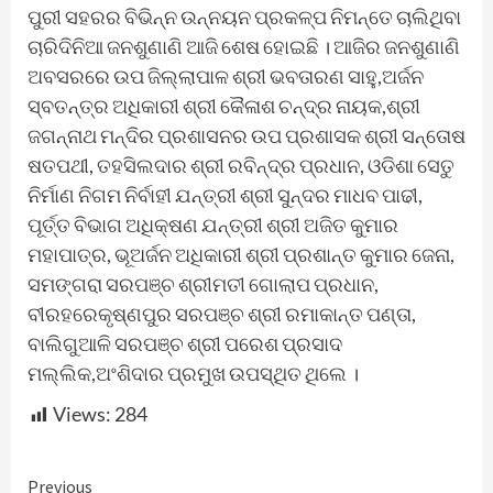
ପୁରୀ ସହରର ବିଭିନ୍ନ ଉନ୍ନୟନ ପ୍ରକଳ୍ପ ନିମନ୍ତେ ଚାଲିଥିବା
ଚାରିଦିନିଆ ଜନଶୁଣାଣି ଆଜି ଶେଷ ହୋଇଛି । ଆଜିର ଜନଶୁଣାଣି
ଅବସରରେ ଉପ ଜିଲ୍ଲାପାଳ ଶ୍ରୀ ଭବତାରଣ ସାହୁ,ଅର୍ଜନ
ସ୍ବତନ୍ତ୍ର ଅଧିକାରୀ ଶ୍ରୀ କୈଳାଶ ଚନ୍ଦ୍ର ନାୟକ,ଶ୍ରୀ
ଜଗନ୍ନାଥ ମନ୍ଦିର ପ୍ରଶାସନର ଉପ ପ୍ରଶାସକ ଶ୍ରୀ ସନ୍ତୋଷ
ଷତପଥୀ, ତହସିଲଦାର ଶ୍ରୀ ରବିନ୍ଦ୍ର ପ୍ରଧାନ, ଓଡିଶା ସେତୁ
ନିର୍ମାଣ ନିଗମ ନିର୍ବାହୀ ଯନ୍ତ୍ରୀ ଶ୍ରୀ ସୁନ୍ଦର ମାଧବ ପାଢୀ,
ପୂର୍ତ୍ତ ବିଭାଗ ଅଧିକ୍ଷଣ ଯନ୍ତ୍ରୀ ଶ୍ରୀ ଅଜିତ କୁମାର
ମହାପାତ୍ର, ଭୂଅର୍ଜନ ଅଧିକାରୀ ଶ୍ରୀ ପ୍ରଶାନ୍ତ କୁମାର ଜେନା,
ସମଙ୍ଗରା ସରପଞ୍ଚ ଶ୍ରୀମତୀ ଗୋଲାପ ପ୍ରଧାନ,
ବୀରହରେକୃଷ୍ଣପୁର ସରପଞ୍ଚ ଶ୍ରୀ ରମାକାନ୍ତ ପଣ୍ତା,
ବାଲିଗୁଆଳି ସରପଞ୍ଚ ଶ୍ରୀ ପରେଶ ପ୍ରସାଦ
ମଲ୍ଲିକ,ଅଂଶିଦାର ପ୍ରମୁଖ ଉପସ୍ଥିତ ଥିଲେ ।
Views:
284
Continue
Previous