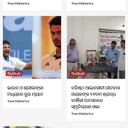
Teerthkhetra
Teerthkhetra
ଅନ୍ୟାନ୍ୟ
ଅନ୍ୟାନ୍ୟ
ଭାରତ ଓ ଶ୍ରୀଲଙ୍କା
ବରିଷ୍ଠ ଆଇନଜୀବୀ ପୀତବାସ
ମଧ୍ୟରେ ଦୁଇ ମ୍ୟାଚ
ନାୟକଙ୍କ ୧୬ତମ ଶ୍ରାଦ୍ଧ
ବାର୍ଷିକୀ ଅବସରରେ
Teerthkhetra
ସ୍ମୃତିଚାରଣ ସଭା
Teerthkhetra