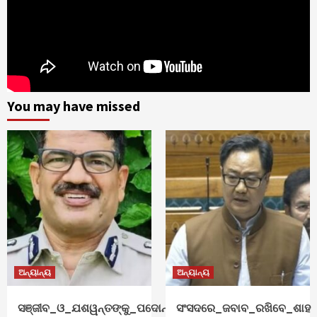
You may have missed
ଅନ୍ୟାନ୍ୟ
ଅନ୍ୟାନ୍ୟ
ସଞ୍ଜୀବ_ଓ_ଯଶୱନ୍ତଙ୍କୁ_ପଦୋନ୍ନତି
ସଂସଦରେ_ଜବାବ_ରଖିବେ_ଶାହ