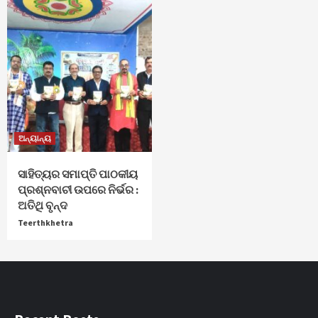
ଅନ୍ୟାନ୍ୟ
ସାହିତ୍ୟର ସମାପ୍ତି ପାଠକୀୟ
ପ୍ରଶ୍ନବାଚୀ ଉପରେ ନିର୍ଭର :
ଅତିଥି ବୃନ୍ଦ
Teerthkhetra