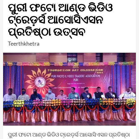
ପୁରୀ ଫଟୋ ଆଣ୍ଡ ଭିଡିଓ
ଟ୍ରେଡ଼ର୍ସ ଆସୋସିଏସନ
ପ୍ରତିଷ୍ଠା ଉତ୍ସବ
Teerthkhetra
ପୁରୀ ଫଟୋ ଆଣ୍ଡ ଭିଡିଓ ଟ୍ରେଡ଼ର୍ସ ଆସୋସିଏସନ ପ୍ରତିଷ୍ଠା