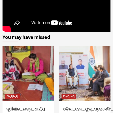
You may have missed
ଅନ୍ୟାନ୍ୟ
ଅନ୍ୟାନ୍ୟ
ନୂଆଁଖାଇ_ଲଗ୍ନ_ଧାର୍ଯ୍ୟ
ଓଡ଼ିଶା_ହେବ_ଫୁଡ୍‌_ପ୍ରୋସେସିଂ_ହ