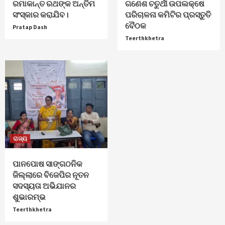
ରମାକାନ୍ତ ରଥଙ୍କ ଅନ୍ତିମ
ଗଣେଶ ଚତୁର୍ଥୀ ଉପଲକ୍ଷେ
ସଂସ୍କାର କରାଯିବ।
ପରିଚାଳନା କମିଟିର ପ୍ରସ୍ତୁତି
ବୈଠକ
Pratap Dash
Teerthkhetra
ରାଜ୍ୟ
ପାନପୋଷ ସାଙ୍ଗଠନିକ
ଜିଲ୍ଲାରେ ବିଜେପିର ନୂତନ
ସଦସ୍ୟତା ଅଭିଯାନର
ଶୁଭାରମ୍ଭ
Teerthkhetra