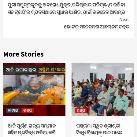
ପୁରୀ ସମୁଦ୍ରକୂଳକୁ ଅବରୋଧମୁକ୍ତ,ପରିଷ୍କାର ପରିଚ୍ଛନ୍ନ ରଖିବା
Reading
ସହ ଟ୍ରାଫିକ ବ୍ୟବସ୍ଥାରେ ସୁଧାର ଆଣିବା ପାଇଁ ଉଚ୍ଛେଦ ଆରମ୍ଭ
Next
ଭୋଟର ସଚେତନତା ଆଲୋଚନାଚକ୍ର
More Stories
ଜାତୀୟ
ରାଜ୍ୟ
ରାଜ୍ୟ
ଆଜି ପୂର୍ଣ୍ଣ ରାଜ୍ୟ ସମ୍ମାନ
ପଞ୍ଚାମା ସ୍ଥିତ ଶ୍ରୀଶ୍ରୀ
ସହିତ ପ୍ରସିଦ୍ଧ ଓଡିଆ କବି
ସିଦ୍ଧି ବିନାୟକ ପୀଠ ଠାରେ