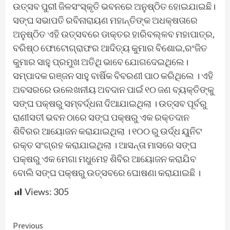
ଉତ୍ସବ ପୁରୀ ଜିଳସଂସ୍କୃତି ଭବନରେ ଅନୁଷ୍ଠିତ ହୋଇଯାଇଛି।
ସଙ୍ଘ ସଭାପତି ରବିନାରାୟଣ ମହାନ୍ତିଙ୍କ ଅଧକ୍ଷତାରେ
ଅନୁଷ୍ଠିତ ଏହି ଉତ୍ସବରେ ଡାକ୍ତର ହାରିବଲ୍ଳବ ମହାପାତ୍ର,
ବରିଷ୍ଠ ଫୋଟୋଗ୍ରାଫର ଆଦିତ୍ୟ କୁମାର ବିଶୋଇ,ରଂଜିତ
କୁମାର ସାହୁ ପ୍ରମୁଖ ଅତିଥି ଭାବେ ଯୋଗଦେଇଥିଲେ।
ସମ୍ପାଦକ ରଞ୍ଜନ ସାହୁ ବାର୍ଷିକ ବିବରଣୀ ପାଠ କରିଥିଲେ । ଏହି
ଅବସରରେ ଉଲେଖନୀୟ ଅବଦାନ ପାଇଁ ୧୦ ଜଣ ବ୍ୟକ୍ତିଙ୍କୁ
ସଙ୍ଘ ପକ୍ଷରୁ ସମ୍ବର୍ଦ୍ଧନା ଦିଆଯାଇଥିଲା । ଉତ୍ସବ ପୂର୍ବରୁ
ରାଣୀସତୀ ଭବନ ଠାରେ ସଙ୍ଘ ପକ୍ଷରୁ ଏକ ରକ୍ତଦାନ
ଶିବିରର ଆୟୋଜନ କରାଯାଇଥିଲା । ୧୦୦ ରୁ ଉର୍ଦ୍ଧ ୟୁନିଟ
ରକ୍ତ ସଂଗ୍ରହ କରାଯାଇଥିଲା । ଆସନ୍ତା ମାସରେ ସଙ୍ଘ
ପକ୍ଷରୁ ଏକ ମେଗା ମଧୁମେହ ଶିବିର ଆୟୋଜନ କରାଯିବ
ବୋଲି ସଙ୍ଘ ପକ୍ଷରୁ ଉତ୍ସବରେ ଘୋଷଣା କରାଯାଇଛି ।
Views:
305
Continue
Previous