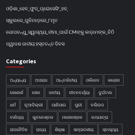
ଓଡ଼ିଶା_ହେବ_ଫୁଡ୍‌_ପ୍ରୋସେସିଂ_ହବ୍‌
ସ୍କୁଲରେ_ଗୁଳିମାଡ଼ରେ_୮ମୃତ
ଗୋପବନ୍ଧୁ_ସ୍ୱାସ୍ଥ୍ୟ_ବୀମା_ପାଇଁ CMଙ୍କୁ କାଡ଼ାମଙ୍କ_ଚିଠି
ଦ୍ୱାଦଶ ଜାତୀୟ ହସ୍ତତନ୍ତ ଦିବସ
Categories
ଅନ୍ୟାନ୍ୟ
ଅପରାଧ
ଆନ୍ତର୍ଜାତୀୟ
ଓଲିଉଡ
କରୋନା
କୋଣାର୍କ
ଖେଳ
ଜାତୀୟ
ଜୀବନଚର୍ଯ୍ୟା
ଦୁର୍ଘଟଣା
ଧର୍ମ
ନୂଆଦିଲ୍ଲୀ
ପାଣିପାଗ
ପୁରୀ
ବଲିଉଡ
ବାଣିଜ୍ୟ
ଭୁବନେଶ୍ବର
ମନୋରଞ୍ଜନ
ରଥଯାତ୍ରା
ରାଜନୈତିକ
ରାଜ୍ୟ
ଶିକ୍ଷା
ସମ୍ପାଦକୀୟ
ସ୍ବାସ୍ଥ୍ୟ