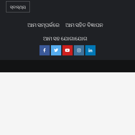
ସ୍ବାସ୍ଥ୍ୟ
ଆମ ସମ୍ପର୍କରେ
ଆମ ସହିତ ବିଜ୍ଞାପନ
ଆମ ସହ ଯୋଗାଯୋଗ
Facebook
Twitter
Youtube
Instagram
Linkedin