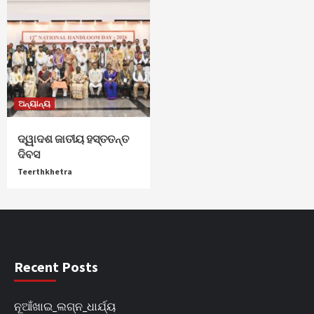
ଅନ୍ୟାନ୍ୟ
ଦ୍ୱାଦଶ ଜାତୀୟ ହସ୍ତତନ୍ତ
ଦିବସ
Teerthkhetra
Recent Posts
ନୂଆଁଖାଇ_ଲଗ୍ନ_ଧାର୍ଯ୍ୟ