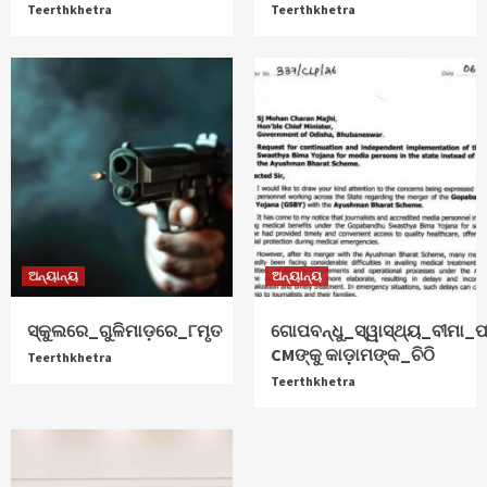
Teerthkhetra
Teerthkhetra
ଅନ୍ୟାନ୍ୟ
ଅନ୍ୟାନ୍ୟ
ସ୍କୁଲରେ_ଗୁଳିମାଡ଼ରେ_୮ମୃତ
ଗୋପବନ୍ଧୁ_ସ୍ୱାସ୍ଥ୍ୟ_ବୀମା_ପ
CMଙ୍କୁ କାଡ଼ାମଙ୍କ_ଚିଠି
Teerthkhetra
Teerthkhetra