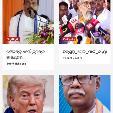
ଅନ୍ୟାନ୍ୟ
ଅନ୍ୟାନ୍ୟ
ନବୀନଙ୍କୁ ଧର୍ମେନ୍ଦ୍ରଙ୍କ
ଚିଙ୍ଗୁଡ଼ି_ଘେରି_ପାଇଁ_ବନ୍ୟା
କାଉଣ୍ଟର
Teerthkhetra
Teerthkhetra