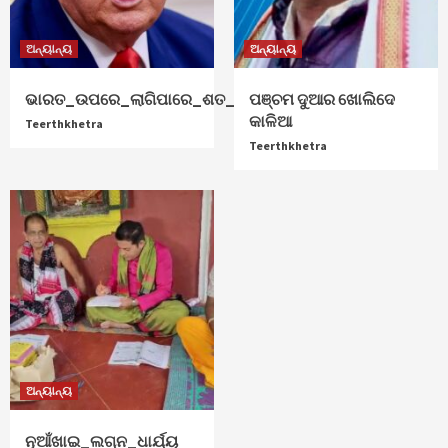
ଅନ୍ୟାନ୍ୟ
ଅନ୍ୟାନ୍ୟ
ଭାରତ_ଉପରେ_ଲାଗିପାରେ_ଶତ_ପ୍ରତିଶତ_ଟାରିଫ୍
ପଞ୍ଚମ ଦୁଆର ଖୋଲିଦେ
କାଳିଆ
Teerthkhetra
Teerthkhetra
ଅନ୍ୟାନ୍ୟ
ନୂଆଁଖାଇ_ଲଗ୍ନ_ଧାର୍ଯ୍ୟ