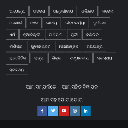
ଅନ୍ୟାନ୍ୟ
ଅପରାଧ
ଆନ୍ତର୍ଜାତୀୟ
ଓଲିଉଡ
କରୋନା
କୋଣାର୍କ
ଖେଳ
ଜାତୀୟ
ଜୀବନଚର୍ଯ୍ୟା
ଦୁର୍ଘଟଣା
ଧର୍ମ
ନୂଆଦିଲ୍ଲୀ
ପାଣିପାଗ
ପୁରୀ
ବଲିଉଡ
ବାଣିଜ୍ୟ
ଭୁବନେଶ୍ବର
ମନୋରଞ୍ଜନ
ରଥଯାତ୍ରା
ରାଜନୈତିକ
ରାଜ୍ୟ
ଶିକ୍ଷା
ସମ୍ପାଦକୀୟ
ସ୍ବାସ୍ଥ୍ୟ
ସ୍ବାସ୍ଥ୍ୟ
ଆମ ସମ୍ପର୍କରେ
ଆମ ସହିତ ବିଜ୍ଞାପନ
ଆମ ସହ ଯୋଗାଯୋଗ
Facebook
Twitter
Youtube
Instagram
Linkedin