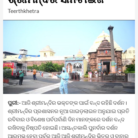
Teerthkhetra
ପୁରୀ:-
ଆଜି ଶ୍ରୀମନ୍ଦିର ଭକ୍ତଙ୍କ ପାଇଁ ବନ୍ଦ ରହିଛି ଦର୍ଶନ।
ଶ୍ରୀମନ୍ଦିର ପ୍ରଶାସନର ନୂଆ ଗାଇଡ଼ଲାଇନ ଅନୁଯାଇ ପ୍ରତି
ରବିବାର ଓ ବିଶେଷ ପର୍ବପର୍ବାଣି ଦିନ ମାନଙ୍କରେ ଦର୍ଶନ ବନ୍ଦ
ରଖିବାକୁ ନିଷ୍ପତି ହୋଇଛି। ଆସନ୍ତକାଲି ପୁନର୍ବାର ଦର୍ଶନ
ଆରମ୍ଭ ହେବା ପୂର୍ବରୁ ଆଜି ଆଜି ଶ୍ରୀମନ୍ଦିର ଭିତର ଓ ବାହାର