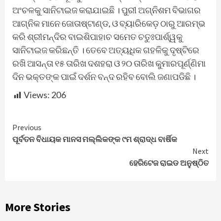
ଅଂଚଳକୁ ସାନିଟାଇଜ କରାଯାଇଛି । ପୁରୀ ଅଗ୍ନିଶମ ବିଭାଗର
ଆଗ୍ନିକ ମାନେ ଜୋତାଷ୍ଟାଣ୍ଡ, ଓ ବ୍ୟାରିକେଡ଼ ଠାରୁ ଆରମ୍ଭ
କରି ଶ୍ରୀମନ୍ଦିର ବାଇଶିପାହାଚ ସମେତ ଚତୁଃପାର୍ଶ୍ୱକୁ
ସାନିଟାଇଜ କରିଛନ୍ତି । ତେବେ ଅତ୍ୟଧିକ ଗହଳିକୁ ଦୃଷ୍ଟିରେ
ରଖି ଆସନ୍ତା ୧୫ ତାରିଖ ଦଶହରା ଓ ୨୦ ତାରିଖ କୁମାରପୂର୍ଣ୍ଣିମା
ଦିନ ଭକ୍ତଙ୍କ ପାଇଁ ଦର୍ଶନ ବନ୍ଦ ରହିବ ବୋଲି ଜଣାପଡିଛି ।
Views:
206
Continue
Previous
ପୂର୍ବତନ ବିଧାୟକ ମାନସ ମଲ୍ଲିକଙ୍କ ୯ମ ଶ୍ରାଦ୍ଧ ବାର୍ଷିକ
Reading
Next
ହେରିଟେଜ ରାଇଡ ଅନୁଷ୍ଠିତ
More Stories