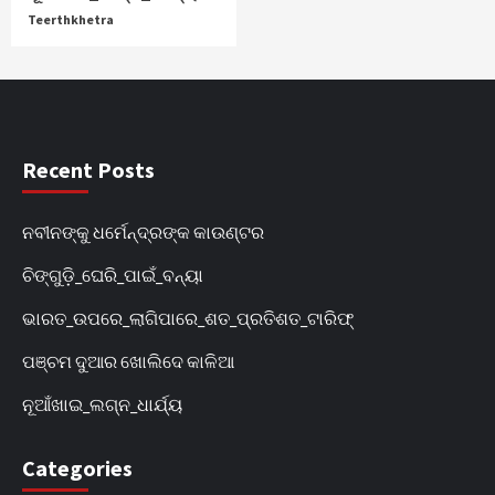
Teerthkhetra
Recent Posts
ନବୀନଙ୍କୁ ଧର୍ମେନ୍ଦ୍ରଙ୍କ କାଉଣ୍ଟର
ଚିଙ୍ଗୁଡ଼ି_ଘେରି_ପାଇଁ_ବନ୍ୟା
ଭାରତ_ଉପରେ_ଲାଗିପାରେ_ଶତ_ପ୍ରତିଶତ_ଟାରିଫ୍
ପଞ୍ଚମ ଦୁଆର ଖୋଲିଦେ କାଳିଆ
ନୂଆଁଖାଇ_ଲଗ୍ନ_ଧାର୍ଯ୍ୟ
Categories