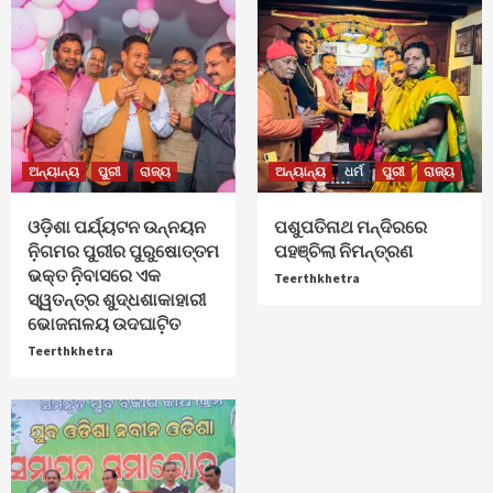
ଅନ୍ୟାନ୍ୟ
ପୁରୀ
ରାଜ୍ୟ
ଅନ୍ୟାନ୍ୟ
ଧର୍ମ
ପୁରୀ
ରାଜ୍ୟ
ଓଡ଼ିଶା ପର୍ଯ୍ୟଟନ ଉନ୍ନୟନ
ପଶୁପତିନାଥ ମନ୍ଦିରରେ
ନ଼ିଗମର ପୁରୀର ପୁରୁଷୋତ୍ତମ
ପହଞ୍ଚିଲା ନିମନ୍ତ୍ରଣ
ଭକ୍ତ ନ଼ିବାସରେ ଏକ
Teerthkhetra
ସ୍ୱତନ୍ତ୍ର ଶୁଦ୍ଧଶାକାହାରୀ
ଭୋଜନାଳୟ ଉଦଘାଟ଼ିତ
Teerthkhetra