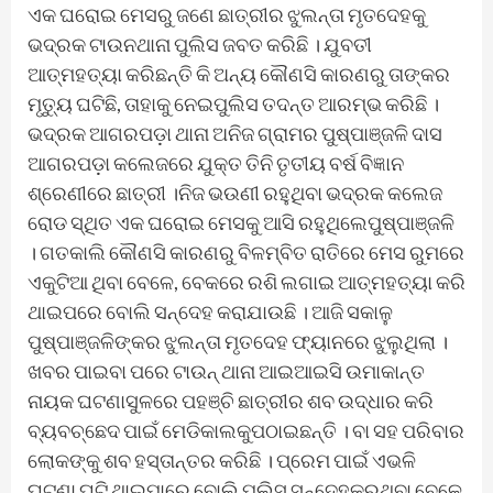
ଏକ ଘରୋଇ ମେସରୁ ଜଣେ ଛାତ୍ରୀର ଝୁଲନ୍ତା ମୃତଦେହକୁ
ଭଦ୍ରକ ଟାଉନଥାନା ପୁଲିସ ଜବତ କରିଛି । ଯୁବତୀ
ଆତ୍ମହତ୍ୟା କରିଛନ୍ତି କି ଅନ୍ୟ କୌଣସି କାରଣରୁ ତାଙ୍କର
ମୃତ୍ୟୁ ଘଟିଛି, ତାହାକୁ ନେଇପୁଲିସ ତଦନ୍ତ ଆରମ୍ଭ କରିଛି ।
ଭଦ୍ରକ ଆଗରପଡ଼ା ଥାନା ଅନିଜ ଗ୍ରାମର ପୁଷ୍ପାଞ୍ଜଳି ଦାସ
ଆଗରପଡ଼ା କଲେଜରେ ଯୁକ୍ତ ତିନି ତୃତୀୟ ବର୍ଷ ବିଜ୍ଞାନ
ଶ୍ରେଣୀରେ ଛାତ୍ରୀ ।ନିଜ ଭଉଣୀ ରହୁଥିବା ଭଦ୍ରକ କଲେଜ
ରୋଡ ସ୍ଥିତ ଏକ ଘରୋଇ ମେସକୁ ଆସି ରହୁଥିଲେପୁଷ୍ପାଞ୍ଜଳି
। ଗତକାଲି କୌଣସି କାରଣରୁ ବିଳମ୍ବିତ ରାତିରେ ମେସ ରୁମରେ
ଏକୁଟିଆ ଥିବା ବେଳେ, ବେକରେ ରଶି ଲଗାଇ ଆତ୍ମହତ୍ୟା କରି
ଥାଇପରେ ବୋଲି ସନ୍ଦେହ କରାଯାଉଛି । ଆଜି ସକାଳୁ
ପୁଷ୍ପାଞ୍ଜଳିଙ୍କର ଝୁଲନ୍ତା ମୃତଦେହ ଫ୍ୟାନରେ ଝୁଲୁଥିଲା ।
ଖବର ପାଇବା ପରେ ଟାଉନ୍ ଥାନା ଆଇଆଇସି ଉମାକାନ୍ତ
ନାୟକ ଘଟଣାସୁଳରେ ପହଞ୍ଚି ଛାତ୍ରୀର ଶବ ଉଦ୍ଧାର କରି
ବ୍ୟବଚ୍ଛେଦ ପାଇଁ ମେଡିକାଲକୁପଠାଇଛନ୍ତି । ବା ସହ ପରିବାର
ଲୋକଙ୍କୁ ଶବ ହସ୍ତାନ୍ତର କରିଛି । ପ୍ରେମ ପାଇଁ ଏଭଳି
ଘଟଣା ଘଟି ଥାଇପାରେ ବୋଲି ପୁଲିସ ସନ୍ଦେହକରୁଥିବା ବେଳେ