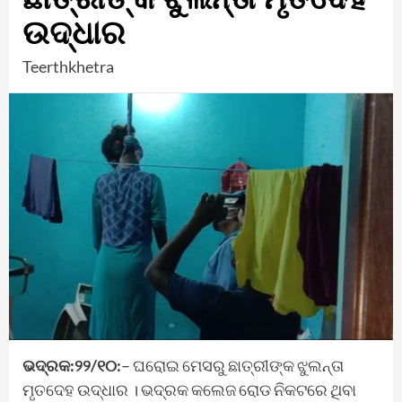
ଉଦ୍ଧାର
Teerthkhetra
ଭଦ୍ରକ:୨୨/୧୦:
– ଘରୋଇ ମେସରୁ ଛାତ୍ରୀଙ୍କ ଝୁଲନ୍ତା
ମୃତଦେହ ଉଦ୍ଧାର । ଭଦ୍ରକ କଲେଜ ରୋଡ ନିକଟରେ ଥିବା