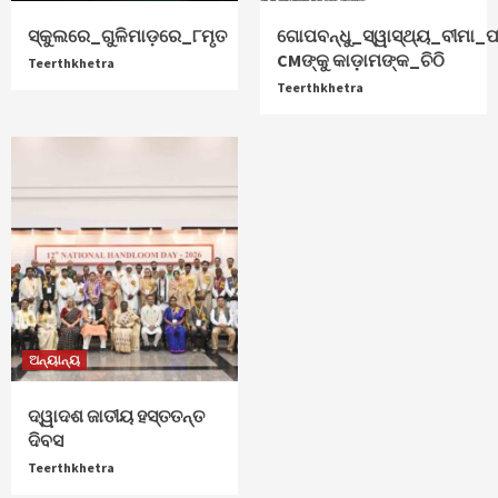
ସ୍କୁଲରେ_ଗୁଳିମାଡ଼ରେ_୮ମୃତ
ଗୋପବନ୍ଧୁ_ସ୍ୱାସ୍ଥ୍ୟ_ବୀମା_ପ
CMଙ୍କୁ କାଡ଼ାମଙ୍କ_ଚିଠି
Teerthkhetra
Teerthkhetra
ଅନ୍ୟାନ୍ୟ
ଦ୍ୱାଦଶ ଜାତୀୟ ହସ୍ତତନ୍ତ
ଦିବସ
Teerthkhetra