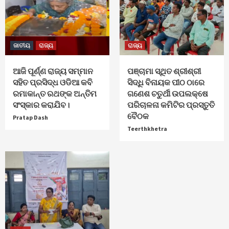
ଜାତୀୟ
ରାଜ୍ୟ
ରାଜ୍ୟ
ଆଜି ପୂର୍ଣ୍ଣ ରାଜ୍ୟ ସମ୍ମାନ
ପଞ୍ଚାମା ସ୍ଥିତ ଶ୍ରୀଶ୍ରୀ
ସହିତ ପ୍ରସିଦ୍ଧ ଓଡିଆ କବି
ସିଦ୍ଧି ବିନାୟକ ପୀଠ ଠାରେ
ରମାକାନ୍ତ ରଥଙ୍କ ଅନ୍ତିମ
ଗଣେଶ ଚତୁର୍ଥୀ ଉପଲକ୍ଷେ
ସଂସ୍କାର କରାଯିବ।
ପରିଚାଳନା କମିଟିର ପ୍ରସ୍ତୁତି
ବୈଠକ
Pratap Dash
Teerthkhetra