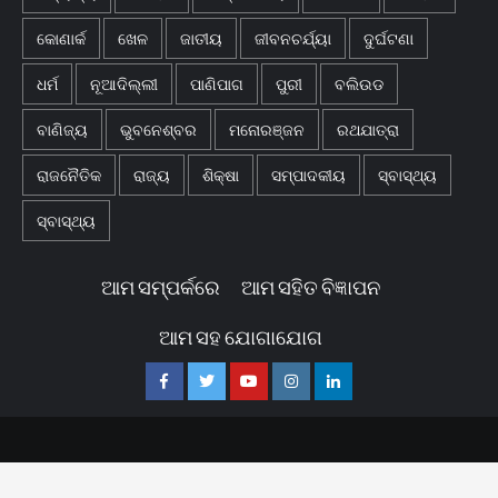
କୋଣାର୍କ
ଖେଳ
ଜାତୀୟ
ଜୀବନଚର୍ଯ୍ୟା
ଦୁର୍ଘଟଣା
ଧର୍ମ
ନୂଆଦିଲ୍ଲୀ
ପାଣିପାଗ
ପୁରୀ
ବଲିଉଡ
ବାଣିଜ୍ୟ
ଭୁବନେଶ୍ବର
ମନୋରଞ୍ଜନ
ରଥଯାତ୍ରା
ରାଜନୈତିକ
ରାଜ୍ୟ
ଶିକ୍ଷା
ସମ୍ପାଦକୀୟ
ସ୍ବାସ୍ଥ୍ୟ
ସ୍ବାସ୍ଥ୍ୟ
ଆମ ସମ୍ପର୍କରେ
ଆମ ସହିତ ବିଜ୍ଞାପନ
ଆମ ସହ ଯୋଗାଯୋଗ
Facebook
Twitter
Youtube
Instagram
Linkedin