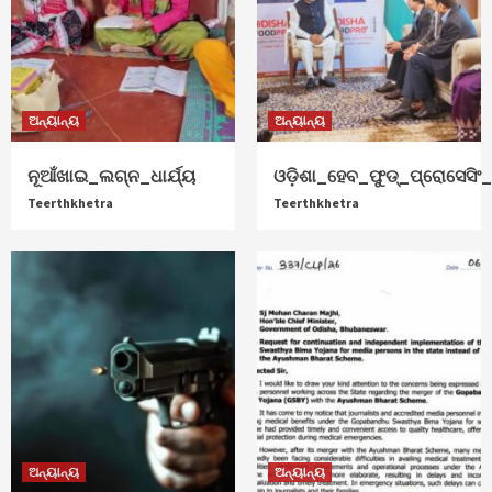
ଅନ୍ୟାନ୍ୟ
ଅନ୍ୟାନ୍ୟ
ନୂଆଁଖାଇ_ଲଗ୍ନ_ଧାର୍ଯ୍ୟ
ଓଡ଼ିଶା_ହେବ_ଫୁଡ୍‌_ପ୍ରୋସେସିଂ_ହ
Teerthkhetra
Teerthkhetra
ଅନ୍ୟାନ୍ୟ
ଅନ୍ୟାନ୍ୟ