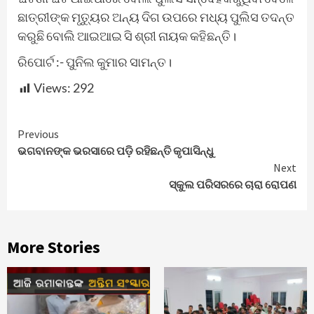
ଛାତ୍ରୀଙ୍କ ମୃତ୍ୟୁର ଅନ୍ୟ ଦିଗ ଉପରେ ମଧ୍ୟ ପୁଲିସ ତଦନ୍ତ
କରୁଛି ବୋଲି ଆଇଆଇ ସି ଶ୍ରୀ ନାୟକ କହିଛନ୍ତି।
ରିପୋର୍ଟ :- ପୁନିଲ କୁମାର ସାମନ୍ତ।
Views:
292
Continue
Previous
ଭଗବାନଙ୍କ ଭରସାରେ ପଡ଼ି ରହିଛନ୍ତି କୃପାସିନ୍ଧୁ
Reading
Next
ସ୍କୁଲ ପରିସରରେ ଚାରା ରୋପଣ
More Stories