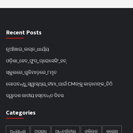
Recent Posts
ନୂଆଁଖାଇ_ଲଗ୍ନ_ଧାର୍ଯ୍ୟ
ଓଡ଼ିଶା_ହେବ_ଫୁଡ୍‌_ପ୍ରୋସେସିଂ_ହବ୍‌
ସ୍କୁଲରେ_ଗୁଳିମାଡ଼ରେ_୮ମୃତ
ଗୋପବନ୍ଧୁ_ସ୍ୱାସ୍ଥ୍ୟ_ବୀମା_ପାଇଁ CMଙ୍କୁ କାଡ଼ାମଙ୍କ_ଚିଠି
ଦ୍ୱାଦଶ ଜାତୀୟ ହସ୍ତତନ୍ତ ଦିବସ
Categories
ଅନ୍ୟାନ୍ୟ
ଅପରାଧ
ଆନ୍ତର୍ଜାତୀୟ
ଓଲିଉଡ
କରୋନା