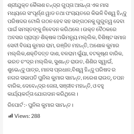
ଶ୍ରୀଯୁକ୍ତ କୈଳାଶ ଚନ୍ଦ୍ର ଗୁପ୍ତା ଆସନ୍ତା ଏକ ମାସ
ମଧ୍ୟରେ ସଂପୂର୍ଣ୍ଣ ୱାଡ ତଥା ପଂଚାୟତରେ କିଭଳି ବିଶ୍ୱ ହିନ୍ଦୁ
ପରିଷଦର ଟୋଲି ଗଠନ ହେବ ସହ ସଙ୍ଗଠନକୁ ଗୁରୁତ୍ୱ ଦେବା
ପାଇଁ ସମସ୍ତଙ୍କୁ ନିବେଦନ କରିଥଲେ। ଉକ୍ତ ବୈଠକରେ
ଅବସର ପ୍ରାପ୍ତ ଶିକ୍ଷକ ଅଭିମନ୍ୟୁ ମଲ୍ଲିକ, ବିଶିଷ୍ଟ ସମାଜ
ସେବୀ ବିଜୟ କୁମାର ରାମ, ରଞ୍ଜିତ ମହାନ୍ତି, ଅଶୋକ କୁମାର
ମଲ୍ଲିକ,ଶକ୍ତିଦତ୍ତ ଦାଶ, ବଳରାମ ଭୁଁୟା, ବଟକୃଷ୍ଣ ବାରିକ,
ଭରତ ଚଂଦ୍ର ମଲ୍ଲିକ, ସୁଶାନ୍ତ ରାଉତ, ଶିଶିର ସ୍ୱାଇଁ,
ଶୁଭେନ୍ଦୁ ପାତ୍ର, ମାନସ ପ୍ରଧାନ,ବିଶ୍ୱ ହିନ୍ଦୁ ପରିଷଦ ର
ନଗର ସଭାପତି ପୁନିଲ କୁମାର ସାମନ୍ତ, ନରେଶ ରାଉତ୍, ତପନ
ବାରିକ, ଦେବେନ୍ଦ୍ର ଜେନା, ସଞ୍ଜୀବ ମହାନ୍ତି, ଓ ବହୁ
କାର୍ଯ୍ୟକର୍ତ୍ତା ଯୋଗଦାନ କରିଥିଲେ।
ରିପୋର୍ଟ :- ପୁନିଲ କୁମାର ସାମନ୍ତ।
Views:
288