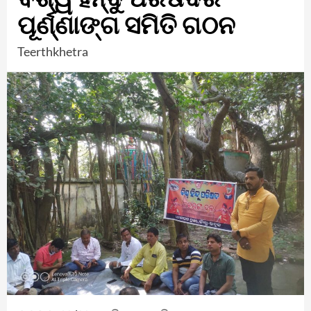
ପୂର୍ଣ୍ଣାଙ୍ଗ ସମିତି ଗଠନ
Teerthkhetra