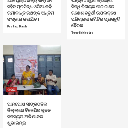
ଆଜି ପୂର୍ଣ୍ଣ ରାଜ୍ୟ ସମ୍ମାନ
ପଞ୍ଚାମା ସ୍ଥିତ ଶ୍ରୀଶ୍ରୀ
ସହିତ ପ୍ରସିଦ୍ଧ ଓଡିଆ କବି
ସିଦ୍ଧି ବିନାୟକ ପୀଠ ଠାରେ
ରମାକାନ୍ତ ରଥଙ୍କ ଅନ୍ତିମ
ଗଣେଶ ଚତୁର୍ଥୀ ଉପଲକ୍ଷେ
ସଂସ୍କାର କରାଯିବ।
ପରିଚାଳନା କମିଟିର ପ୍ରସ୍ତୁତି
ବୈଠକ
Pratap Dash
Teerthkhetra
ରାଜ୍ୟ
ପାନପୋଷ ସାଙ୍ଗଠନିକ
ଜିଲ୍ଲାରେ ବିଜେପିର ନୂତନ
ସଦସ୍ୟତା ଅଭିଯାନର
ଶୁଭାରମ୍ଭ