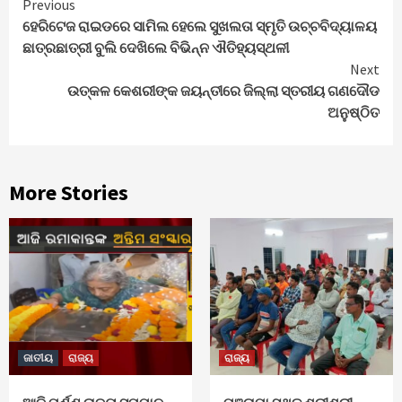
Continue
Previous
ହେରିଟେଜ ରାଇଡରେ ସାମିଲ ହେଲେ ସୁଖଲତା ସ୍ମୃତି ଉଚ୍ଚବିଦ୍ୟାଳୟ
Reading
ଛାତ୍ରଛାତ୍ରୀ ବୁଲି ଦେଖିଲେ ବିଭିନ୍ନ ଐତିହ୍ୟସ୍ଥଳୀ
Next
ଉତ୍କଳ କେଶରୀଙ୍କ ଜୟନ୍ତୀରେ ଜିଲ୍ଲା ସ୍ତରୀୟ ଗଣଦୌଡ
ଅନୁଷ୍ଠିତ
More Stories
ଜାତୀୟ
ରାଜ୍ୟ
ରାଜ୍ୟ