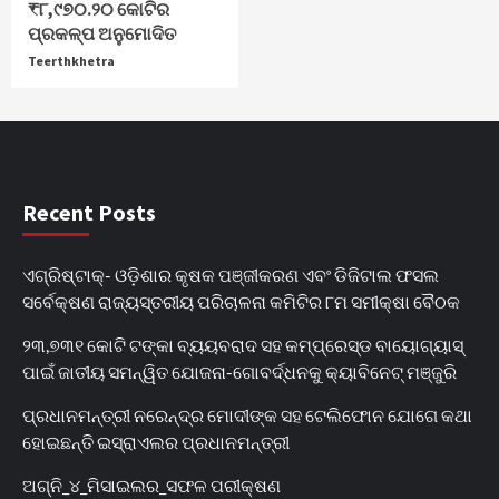
₹୮,୯୭୦.୨୦ କୋଟିର
ପ୍ରକଳ୍ପ ଅନୁମୋଦିତ
Teerthkhetra
Recent Posts
ଏଗ୍ରିଷ୍ଟାକ୍‌- ଓଡ଼ିଶାର କୃଷକ ପଞ୍ଜୀକରଣ ଏବଂ ଡିଜିଟାଲ ଫସଲ
ସର୍ବେକ୍ଷଣ ରାଜ୍ୟସ୍ତରୀୟ ପରିଚାଳନା କମିଟିର ୮ମ ସମୀକ୍ଷା ବୈଠକ
୨୩,୭୩୧ କୋଟି ଟଙ୍କା ବ୍ୟୟବରାଦ ସହ କମ୍ପ୍ରେସ୍ଡ ବାୟୋଗ୍ୟାସ୍
ପାଇଁ ଜାତୀୟ ସମନ୍ୱିତ ଯୋଜନା-ଗୋବର୍ଦ୍ଧନକୁ କ୍ୟାବିନେଟ୍‌ ମଞ୍ଜୁରି
ପ୍ରଧାନମନ୍ତ୍ରୀ ନରେନ୍ଦ୍ର ମୋଦୀଙ୍କ ସହ ଟେଲିଫୋନ ଯୋଗେ କଥା
ହୋଇଛନ୍ତି ଇସ୍ରାଏଲର ପ୍ରଧାନମନ୍ତ୍ରୀ
ଅଗ୍ନି_୪_ମିସାଇଲର_ସଫଳ ପରୀକ୍ଷଣ