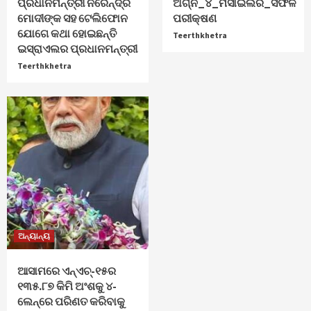
ପ୍ରଧାନମନ୍ତ୍ରୀ ନରେନ୍ଦ୍ର
ଅଗ୍ନି_୪_ମିସାଇଲର_ସଫଳ
ମୋଦୀଙ୍କ ସହ ଟେଲିଫୋନ
ପରୀକ୍ଷଣ
ଯୋଗେ କଥା ହୋଇଛନ୍ତି
Teerthkhetra
ଇସ୍ରାଏଲର ପ୍ରଧାନମନ୍ତ୍ରୀ
Teerthkhetra
ଅନ୍ୟାନ୍ୟ
ଆସାମରେ ଏନ୍ଏଚ୍-୧୫ର
୧୩୫.୮୭ କିମି ଅଂଶକୁ ୪-
ଲେନ୍‌ରେ ପରିଣତ କରିବାକୁ