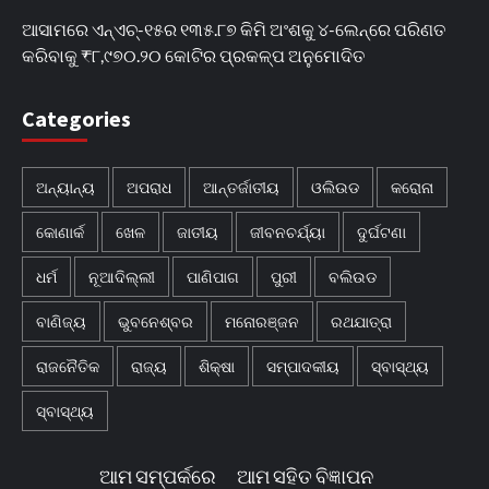
ଆସାମରେ ଏନ୍ଏଚ୍-୧୫ର ୧୩୫.୮୭ କିମି ଅଂଶକୁ ୪-ଲେନ୍‌ରେ ପରିଣତ
କରିବାକୁ ₹୮,୯୭୦.୨୦ କୋଟିର ପ୍ରକଳ୍ପ ଅନୁମୋଦିତ
Categories
ଅନ୍ୟାନ୍ୟ
ଅପରାଧ
ଆନ୍ତର୍ଜାତୀୟ
ଓଲିଉଡ
କରୋନା
କୋଣାର୍କ
ଖେଳ
ଜାତୀୟ
ଜୀବନଚର୍ଯ୍ୟା
ଦୁର୍ଘଟଣା
ଧର୍ମ
ନୂଆଦିଲ୍ଲୀ
ପାଣିପାଗ
ପୁରୀ
ବଲିଉଡ
ବାଣିଜ୍ୟ
ଭୁବନେଶ୍ବର
ମନୋରଞ୍ଜନ
ରଥଯାତ୍ରା
ରାଜନୈତିକ
ରାଜ୍ୟ
ଶିକ୍ଷା
ସମ୍ପାଦକୀୟ
ସ୍ବାସ୍ଥ୍ୟ
ସ୍ବାସ୍ଥ୍ୟ
ଆମ ସମ୍ପର୍କରେ
ଆମ ସହିତ ବିଜ୍ଞାପନ