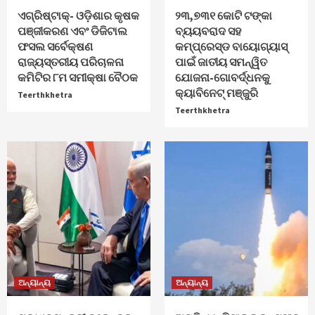
ଏଗ୍ରିଷ୍ଟାକ୍‌- ଓଡ଼ିଶାର କୃଷକ
୨୩,୭୩୧ କୋଟି ଟଙ୍କା
ପଞ୍ଜୀକରଣ ଏବଂ ଡିଜିଟାଲ
ବ୍ୟୟବରାଦ ସହ
ଫସଲ ସର୍ବେକ୍ଷଣ
କମ୍ପ୍ରେସ୍ଡ ବାୟୋଗ୍ୟାସ୍
ରାଜ୍ୟସ୍ତରୀୟ ପରିଚାଳନା
ପାଇଁ ଜାତୀୟ ସମନ୍ୱିତ
କମିଟିର ୮ମ ସମୀକ୍ଷା ବୈଠକ
ଯୋଜନା-ଗୋବର୍ଦ୍ଧନକୁ
କ୍ୟାବିନେଟ୍‌ ମଞ୍ଜୁରି
Teerthkhetra
Teerthkhetra
ଅନ୍ୟାନ୍ୟ
ଅନ୍ୟାନ୍ୟ