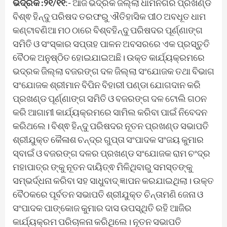
ଭଦ୍ରକ :୨୧/୧୧
:- ଆଜି ଭଦ୍ରକ ଜିଲ୍ଲା ଧାମନଗର ପ୍ରଖଣ୍ଡ
ବିଶ୍ଵ ହିନ୍ଦୁ ପରିଷଦ ତରଫରୁ ଐତିହାସିକ ପୀଠ ଅବଧୂତ ଧାମ
କଣ୍ଟାବଣିଆ ମଠ ଠାରେ ବିଶ୍ବହିନ୍ଦୁ ପରିଷଦର ପୂର୍ଣ୍ଣାଙ୍ଗ
ସମିତି ଓ ସଂସ୍କାର ସପ୍ତାହ ପାଳନ ଅବସରରେ ଏକ ପ୍ରସ୍ତୁତି
ବୈଠକ ଅନୁଷ୍ଠିତ ହୋଇଯାଇଅଛି। ଉକ୍ତ କାର୍ଯ୍ୟକ୍ରମରେ
ଭଦ୍ରକ ଜିଲ୍ଲା ବଜରଙ୍ଗ ଦଳ ଜିଲ୍ଲା ସଂଯୋଜକ ତଥା ବିଭାଗ
ସଂଯୋଜକ ଶ୍ରୀମାନ ବିପିନ ବିହାରୀ ପଣ୍ଡା ଯୋଗଦାନ କରି
ପ୍ରଖଣ୍ଡ ପୂର୍ଣ୍ଣାଙ୍ଗ ସମିତି ଓ ବଜରଙ୍ଗ ଦଳ ଟୋଲି ଗଠନ
କରି ଆଗାମୀ କାର୍ଯ୍ୟକ୍ରମରେ ସାମିଲ କରିବା ପାଇଁ ନିବେଦନ
କରିଥଲେ। ବିଶ୍ଵ ହିନ୍ଦୁ ପରିଷଦର ନୂତନ ପ୍ରଖଣ୍ଡ ସଭାପତି
ଶ୍ରୀଯୁକ୍ତ କୈଳାଶ ଚନ୍ଦ୍ର ଗୁପ୍ତା ସଂପାଦକ ସଂଜୟ କୁମାର
ସ୍ବାଇଁ ଓ ବଜରଙ୍ଗ ଦଳର ପ୍ରଖଣ୍ଡ ସଂଯୋଜକ ରାମ ଚଂଦ୍ର
ମହାପାତ୍ର ଙ୍କୁ ନୂତନ ଦାୟିତ୍ଵ ମିଳିଥିବାରୁ ସମସ୍ତଙ୍କୁ
ସମ୍ଭର୍ଦ୍ଧନା କରିବା ସହ ସାଧୁବାଦ୍ ଜ୍ଞାପନ କରଯାଇଥିଲା। ଉକ୍ତ
ବୈଠକରେ ପୂର୍ବତନ ସଭାପତି ଶ୍ରୀଯୁକ୍ତ ଚିନ୍ତାମଣି ଜେନା ଓ
ସଂପାଦକ ପାଙ୍କୋଜ କୁମାର ଦାସ ଉପସ୍ଥିତି ରହି ଆଜିର
କାର୍ଯ୍ୟକ୍ରମ ପରିଚାଳନା କରିଥିଲେ। ନୂତନ ସଭାପତି