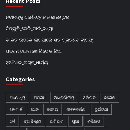
Recent Posts
ନବୀନଙ୍କୁ ଧର୍ମେନ୍ଦ୍ରଙ୍କ କାଉଣ୍ଟର
ଚିଙ୍ଗୁଡ଼ି_ଘେରି_ପାଇଁ_ବନ୍ୟା
ଭାରତ_ଉପରେ_ଲାଗିପାରେ_ଶତ_ପ୍ରତିଶତ_ଟାରିଫ୍
ପଞ୍ଚମ ଦୁଆର ଖୋଲିଦେ କାଳିଆ
ନୂଆଁଖାଇ_ଲଗ୍ନ_ଧାର୍ଯ୍ୟ
Categories
ଅନ୍ୟାନ୍ୟ
ଅପରାଧ
ଆନ୍ତର୍ଜାତୀୟ
ଓଲିଉଡ
କରୋନା
କୋଣାର୍କ
ଖେଳ
ଜାତୀୟ
ଜୀବନଚର୍ଯ୍ୟା
ଦୁର୍ଘଟଣା
ଧର୍ମ
ନୂଆଦିଲ୍ଲୀ
ପାଣିପାଗ
ପୁରୀ
ବଲିଉଡ