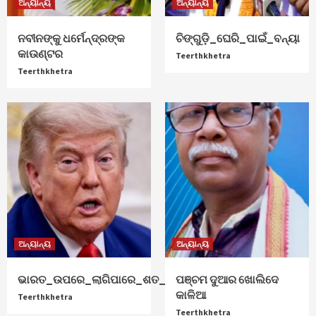
ଅନ୍ୟାନ୍ୟ
ଅନ୍ୟାନ୍ୟ
ନବୀନଙ୍କୁ ଧର୍ମେନ୍ଦ୍ରଙ୍କ
ଚିଙ୍ଗୁଡ଼ି_ଘେରି_ପାଇଁ_ବନ୍ୟା
କାଉଣ୍ଟର
Teerthkhetra
Teerthkhetra
ଅନ୍ୟାନ୍ୟ
ଅନ୍ୟାନ୍ୟ
ଭାରତ_ଉପରେ_ଲାଗିପାରେ_ଶତ_ପ୍ରତିଶତ_ଟାରିଫ୍
ପଞ୍ଚମ ଦୁଆର ଖୋଲିଦେ
କାଳିଆ
Teerthkhetra
Teerthkhetra