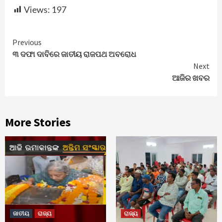
Views:
197
Continue
Previous
୩ ଦଫା ଦାବିରେ ଜାତୀୟ ରାଜପଥ ଅବରୋଧ
Reading
Next
ଆଜିର ଖବର
More Stories
ଜାତୀୟ
ରାଜ୍ୟ
ରାଜ୍ୟ