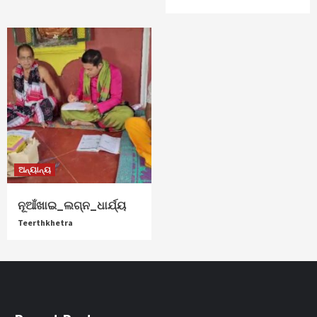
ଅନ୍ୟାନ୍ୟ
ନୂଆଁଖାଇ_ଲଗ୍ନ_ଧାର୍ଯ୍ୟ
Teerthkhetra