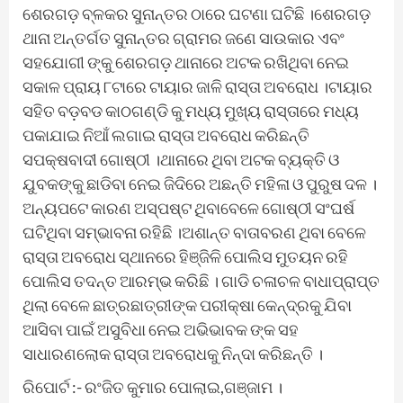
ଶେରଗଡ଼ ବ୍ଳକର ସୁନାନ୍ତର ଠାରେ ଘଟଣା ଘଟିଛି ।ଶେରଗଡ଼
ଥାନା ଅନ୍ତର୍ଗତ ସୁନାନ୍ତର ଗ୍ରାମର ଜଣେ ସାଉକାର ଏବଂ
ସହଯୋଗୀ ଙ୍କୁ ଶେରଗଡ଼ ଥାନାରେ ଅଟକ ରଖିଥିବା ନେଇ
ସକାଳ ପ୍ରାୟ ୮ଟାରେ ଟାୟାର ଜାଳି ରାସ୍ତା ଅବରୋଧ ।ଟାୟାର
ସହିତ ବଡ଼ବଡ କାଠଗଣ୍ଡି କୁ ମଧ୍ୟ ମୁଖ୍ୟ ରାସ୍ତାରେ ମଧ୍ୟ
ପକାଯାଇ ନିଆଁ ଲଗାଇ ରାସ୍ତା ଅବରୋଧ କରିଛନ୍ତି
ସପକ୍ଷବାଦୀ ଗୋଷ୍ଠୀ ।ଥାନାରେ ଥିବା ଅଟକ ବ୍ୟକ୍ତି ଓ
ଯୁବକଙ୍କୁ ଛାଡିବା ନେଇ ଜିଦିରେ ଅଛନ୍ତି ମହିଳା ଓ ପୁରୁଷ ଦଳ ।
ଅନ୍ୟପଟେ କାରଣ ଅସ୍ପଷ୍ଟ ଥିବାବେଳେ ଗୋଷ୍ଠୀ ସଂଘର୍ଷ
ଘଟିଥିବା ସମ୍ଭାବନା ରହିଛି ।ଅଶାନ୍ତ ବାତାବରଣ ଥିବା ବେଳେ
ରାସ୍ତା ଅବରୋଧ ସ୍ଥାନରେ ହିଞ୍ଜିଳି ପୋଲିସ ମୁତୟନ ରହି
ପୋଲିସ ତଦନ୍ତ ଆରମ୍ଭ କରିଛି । ଗାଡି ଚଳାଚଳ ବାଧାପ୍ରାପ୍ତ
ଥିଲା ବେଳେ ଛାତ୍ରଛାତ୍ରୀଙ୍କ ପରୀକ୍ଷା କେନ୍ଦ୍ରକୁ ଯିବା
ଆସିବା ପାଇଁ ଅସୁବିଧା ନେଇ ଅଭିଭାବକ ଙ୍କ ସହ
ସାଧାରଣଲୋକ ରାସ୍ତା ଅବରୋଧକୁ ନିନ୍ଦା କରିଛନ୍ତି ।
ରିପୋର୍ଟ :- ରଂଜିତ କୁମାର ପୋଲାଇ,ଗଞ୍ଜାମ ।