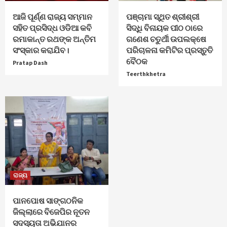
ଆଜି ପୂର୍ଣ୍ଣ ରାଜ୍ୟ ସମ୍ମାନ
ପଞ୍ଚାମା ସ୍ଥିତ ଶ୍ରୀଶ୍ରୀ
ସହିତ ପ୍ରସିଦ୍ଧ ଓଡିଆ କବି
ସିଦ୍ଧି ବିନାୟକ ପୀଠ ଠାରେ
ରମାକାନ୍ତ ରଥଙ୍କ ଅନ୍ତିମ
ଗଣେଶ ଚତୁର୍ଥୀ ଉପଲକ୍ଷେ
ସଂସ୍କାର କରାଯିବ।
ପରିଚାଳନା କମିଟିର ପ୍ରସ୍ତୁତି
ବୈଠକ
Pratap Dash
Teerthkhetra
ରାଜ୍ୟ
ପାନପୋଷ ସାଙ୍ଗଠନିକ
ଜିଲ୍ଲାରେ ବିଜେପିର ନୂତନ
ସଦସ୍ୟତା ଅଭିଯାନର