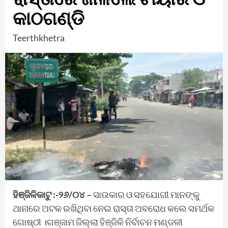
କାଠଗଣ୍ଡି
Teerthkhetra
ହିଞ୍ଜିଳିକାଟୁ :-୨୬/୦୪ –
ସାଉକାର ଓ ସହଯୋଗୀ ମାନଙ୍କୁ
ଥାନାରେ ଅଟକ ରଖିଥିବା ନେଇ ରାସ୍ତା ଅବରୋଧ କଲେ ସମର୍ଥକ
ଗୋଷ୍ଠୀ ।ଗଞ୍ଜାମ ଜିଲ୍ଲା ହିଞ୍ଜିଳି ନିର୍ବାଚନ ମଣ୍ଡଳୀ