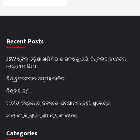
Recent Posts
JSW ଷ୍ଟିଲ୍ ଓଡ଼ିଶା ଖଣି ବିଭାଗ ପକ୍ଷରୁ ଓ.ପି. ଜିନ୍ଦଲଙ୍କ ୯୬ତମ
ଜୟନ୍ତୀ ପାଳିତ l
ବିଶ୍ୱ ସ୍ତନପାନ ସପ୍ତାହ ପାଳିତ
ବିଶ୍ଵ ଆତ୍ମା
ଜାତୀୟ_ହସ୍ତତନ୍ତ_ଦିବସରେ_ପ୍ରଧାନମନ୍ତ୍ରୀ_ଶୁଭେଚ୍ଛା
ଛାତ୍ରୋଂ_କି_ଗୁଞ୍ଜ_ସ୍ଥାନ_ବୁକିଂ ବାତିଲ୍
Categories