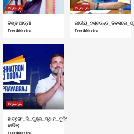
ଅନ୍ୟାନ୍ୟ
ଅନ୍ୟାନ୍ୟ
ବିଶ୍ଵ ଆତ୍ମା
ଜାତୀୟ_ହସ୍ତତନ୍ତ_ଦିବସରେ_ପ୍ର
Teerthkhetra
Teerthkhetra
ଅନ୍ୟାନ୍ୟ
ଛାତ୍ରୋଂ_କି_ଗୁଞ୍ଜ_ସ୍ଥାନ_ବୁକିଂ
ବାତିଲ୍
Teerthkhetra