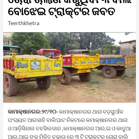
ବୋଝେଇ ଟ୍ରାକ୍ଟର ଜବତ
Teerthkhetra
କାମାକ୍ଷାନଗର:୨୯/୧୦-
କାମାକ୍ଷାନଗର ଥାନା ବଡ଼ସୁଆଁଳ
ପଂଚାୟତ ଆରସାହି ବାଲିଘାଟ ନିକଟରେ କମାକ୍ଷାନଗର ଥାନା
ଓ ଆଡ଼ିସିନାଲ ତହସିଲଦାର ,କମାକ୍ଷାନଗର ଆର,ଇ ଓ କାଦୁଆ
ଆର,ଆଇ ଙ୍କ ମିଳିତ ଚଢ଼ାଉ ରେ ୩ ଟି ଟ୍ରାକ୍ଟର ଚୋରା ବାଲି