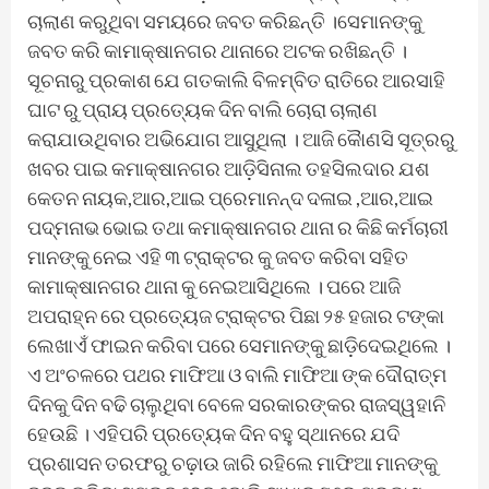
ଚାଲାଣ କରୁଥିବା ସମୟରେ ଜବତ କରିଛନ୍ତି ।ସେମାନଙ୍କୁ
ଜବତ କରି କାମାକ୍ଷାନଗର ଥାନାରେ ଅଟକ ରଖିଛନ୍ତି ।
ସୂଚନାରୁ ପ୍ରକାଶ ଯେ ଗତକାଲି ବିଳମ୍ବିତ ରାତିରେ ଆରସାହି
ଘାଟ ରୁ ପ୍ରାୟ ପ୍ରତ୍ୟେକ ଦିନ ବାଲି ଚୋରା ଚାଲାଣ
କରାଯାଉଥିବାର ଅଭିଯୋଗ ଆସୁଥିଲା । ଆଜି କୋୖଣସି ସୂତ୍ରରୁ
ଖବର ପାଇ କମାକ୍ଷାନଗର ଆଡ଼ିସିନାଲ ତହସିଲଦାର ଯଶ
କେତନ ନାୟକ,ଆର,ଆଇ ପ୍ରେମାନନ୍ଦ ଦଳାଇ ,ଆର,ଆଇ
ପଦ୍ମନାଭ ଭୋଇ ତଥା କମାକ୍ଷାନଗର ଥାନା ର କିଛି କର୍ମଚାରୀ
ମାନଙ୍କୁ ନେଇ ଏହି ୩ ଟ୍ରାକ୍ଟର କୁ ଜବତ କରିବା ସହିତ
କାମାକ୍ଷାନଗର ଥାନା କୁ ନେଇଆସିଥିଲେ । ପରେ ଆଜି
ଅପରାହ୍ନ ରେ ପ୍ରତ୍ୟେଜ ଟ୍ରାକ୍ଟର ପିଛା ୨୫ ହଜାର ଟଙ୍କା
ଲେଖାଏଁ ଫାଇନ କରିବା ପରେ ସେମାନଙ୍କୁ ଛାଡ଼ିଦେଇଥିଲେ ।
ଏ ଅଂଚଳରେ ପଥର ମାଫିଆ ଓ ବାଲି ମାଫିଆ ଙ୍କ ଦୌରାତ୍ମ
ଦିନକୁ ଦିନ ବଢି ଚାଲୁଥିବା ବେଳେ ସରକାରଙ୍କର ରାଜସ୍ୱହାନି
ହେଉଛି । ଏହିପରି ପ୍ରତ୍ୟେକ ଦିନ ବହୁ ସ୍ଥାନରେ ଯଦି
ପ୍ରଶାସନ ତରଫରୁ ଚଢ଼ାଉ ଜାରି ରହିଲେ ମାଫିଆ ମାନଙ୍କୁ