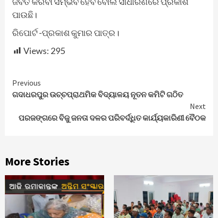
ଜବତ କରିବା ସମ୍ଭବ ହେବ ବୋଲି ସାଧାରଣରେ ପ୍ରକାଶ
ପାଉଛି।
ରିପୋର୍ଟ -ପ୍ରକାଶ କୁମାର ପାତ୍ର।
Views:
295
Continue
Previous
ଗଦାଧରପୁର ଉଚ୍ଚପ୍ରାଥମିକ ବିଦ୍ୟାଳୟ ନୂତନ କମିଟି ଗଠିତ
Reading
Next
ପରଜଙ୍ଗରେ ବିଜୁ ଜନତା ଦଳର ପରିବର୍ଦ୍ଧିତ କାର୍ଯ୍ୟକାରିଣୀ ବୈଠକ
More Stories