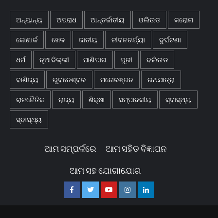
ଅନ୍ୟାନ୍ୟ
ଅପରାଧ
ଆନ୍ତର୍ଜାତୀୟ
ଓଲିଉଡ
କରୋନା
କୋଣାର୍କ
ଖେଳ
ଜାତୀୟ
ଜୀବନଚର୍ଯ୍ୟା
ଦୁର୍ଘଟଣା
ଧର୍ମ
ନୂଆଦିଲ୍ଲୀ
ପାଣିପାଗ
ପୁରୀ
ବଲିଉଡ
ବାଣିଜ୍ୟ
ଭୁବନେଶ୍ବର
ମନୋରଞ୍ଜନ
ରଥଯାତ୍ରା
ରାଜନୈତିକ
ରାଜ୍ୟ
ଶିକ୍ଷା
ସମ୍ପାଦକୀୟ
ସ୍ବାସ୍ଥ୍ୟ
ସ୍ବାସ୍ଥ୍ୟ
ଆମ ସମ୍ପର୍କରେ
ଆମ ସହିତ ବିଜ୍ଞାପନ
ଆମ ସହ ଯୋଗାଯୋଗ
Facebook
Twitter
Youtube
Instagram
Linkedin