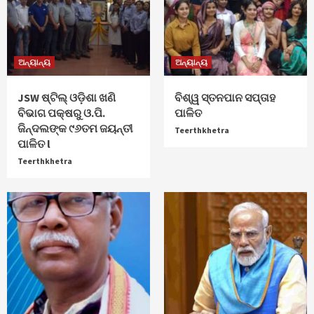
ଅନ୍ୟାନ୍ୟ
ଅନ୍ୟାନ୍ୟ
JSW ଷ୍ଟିଲ୍ ଓଡ଼ିଶା ଖଣି
ବିଶ୍ୱ ସ୍ତନପାନ ସପ୍ତାହ
ବିଭାଗ ପକ୍ଷରୁ ଓ.ପି.
ପାଳିତ
ଜିନ୍ଦଲଙ୍କ ୯୬ତମ ଜୟନ୍ତୀ
Teerthkhetra
ପାଳିତ l
Teerthkhetra