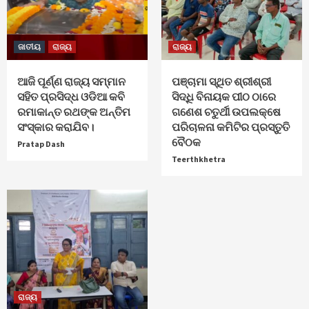
ଜାତୀୟ
ରାଜ୍ୟ
ରାଜ୍ୟ
ଆଜି ପୂର୍ଣ୍ଣ ରାଜ୍ୟ ସମ୍ମାନ
ପଞ୍ଚାମା ସ୍ଥିତ ଶ୍ରୀଶ୍ରୀ
ସହିତ ପ୍ରସିଦ୍ଧ ଓଡିଆ କବି
ସିଦ୍ଧି ବିନାୟକ ପୀଠ ଠାରେ
ରମାକାନ୍ତ ରଥଙ୍କ ଅନ୍ତିମ
ଗଣେଶ ଚତୁର୍ଥୀ ଉପଲକ୍ଷେ
ସଂସ୍କାର କରାଯିବ।
ପରିଚାଳନା କମିଟିର ପ୍ରସ୍ତୁତି
ବୈଠକ
Pratap Dash
Teerthkhetra
ରାଜ୍ୟ