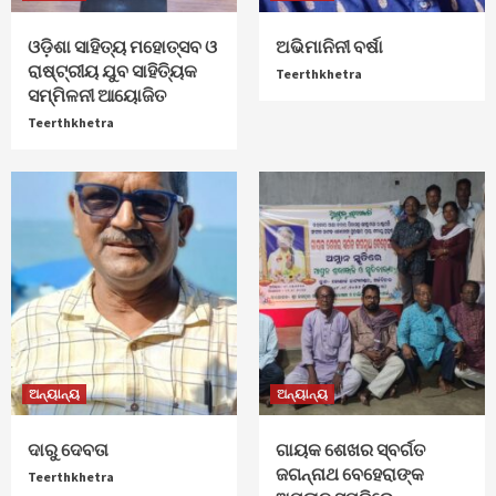
ଓଡ଼ିଶା ସାହିତ୍ୟ ମହୋତ୍ସବ ଓ
ଅଭିମାନିନୀ ବର୍ଷା
ରାଷ୍ଟ୍ରୀୟ ଯୁବ ସାହିତ୍ୟିକ
Teerthkhetra
ସମ୍ମିଳନୀ ଆୟୋଜିତ
Teerthkhetra
ଅନ୍ୟାନ୍ୟ
ଅନ୍ୟାନ୍ୟ
ଦାରୁ ଦେବତା
ଗାୟକ ଶେଖର ସ୍ବର୍ଗତ
ଜଗନ୍ନାଥ ବେହେରାଙ୍କ
Teerthkhetra