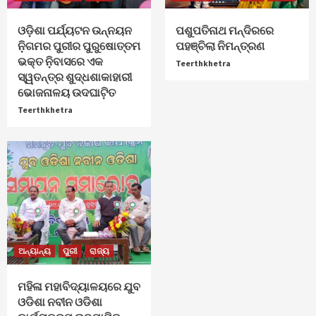
ଓଡ଼ିଶା ପର୍ଯ୍ୟଟନ ଉନ୍ନୟନ
ପଶୁପତିନାଥ ମନ୍ଦିରରେ
ନ଼ିଗମର ପୁରୀର ପୁରୁଷୋତ୍ତମ
ପହଞ୍ଚିଲା ନିମନ୍ତ୍ରଣ
ଭକ୍ତ ନ଼ିବାସରେ ଏକ
Teerthkhetra
ସ୍ୱତନ୍ତ୍ର ଶୁଦ୍ଧଶାକାହାରୀ
ଭୋଜନାଳୟ ଉଦଘାଟ଼ିତ
Teerthkhetra
ଅନ୍ୟାନ୍ୟ
ପୁରୀ
ରାଜ୍ୟ
ମହିଳା ମହାବିଦ୍ୟାଳୟରେ ଯୁବ
ଓଡିଶା ନବୀନ ଓଡିଶା