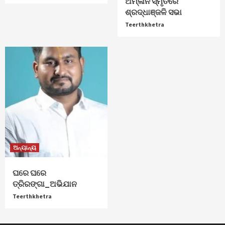
ଅମ୍ଳାନ ସ୍ମୃତିରେ
ଶ୍ରଦ୍ଧାଞ୍ଜଳି ସଭା
Teerthkhetra
ଅନ୍ୟାନ୍ୟ
ଘରେ ଘରେ
ତ୍ରିରଙ୍ଗା_ଅଭିଯାନ
Teerthkhetra