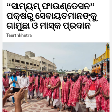
“ସାମ୍ୟମ୍ ଫାଉଣ୍ଡେସନ”
ପକ୍ଷରୁ ସେବାୟତମାନଙ୍କୁ
ଗାମୁଛା ଓ ମାସ୍କ ପ୍ରଦାନ
Teerthkhetra