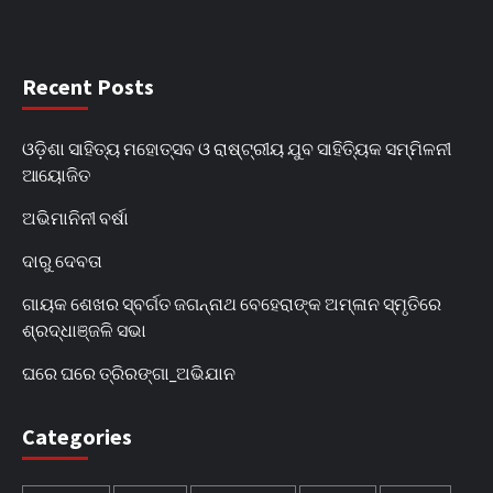
Recent Posts
ଓଡ଼ିଶା ସାହିତ୍ୟ ମହୋତ୍ସବ ଓ ରାଷ୍ଟ୍ରୀୟ ଯୁବ ସାହିତ୍ୟିକ ସମ୍ମିଳନୀ
ଆୟୋଜିତ
ଅଭିମାନିନୀ ବର୍ଷା
ଦାରୁ ଦେବତା
ଗାୟକ ଶେଖର ସ୍ବର୍ଗତ ଜଗନ୍ନାଥ ବେହେରାଙ୍କ ଅମ୍ଳାନ ସ୍ମୃତିରେ
ଶ୍ରଦ୍ଧାଞ୍ଜଳି ସଭା
ଘରେ ଘରେ ତ୍ରିରଙ୍ଗା_ଅଭିଯାନ
Categories