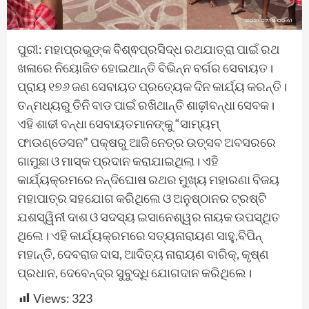
ପୁରୀ: ମହାପ୍ରଭୁଙ୍କ ବିଶ୍ଵପ୍ରସିଦ୍ଧ ରଥଯାତ୍ରା ପାଇଁ ରଥ
ଖଳାରେ ନିୟୋଜିତ ହୋଇଥାନ୍ତି ବିଭିନ୍ନ ବର୍ଗର ସେବାୟତ।
ପ୍ରାୟ ୧୭୬ ଜଣ ସେବାୟତ ପ୍ରତ୍ୟେକ ଦିନ କାର୍ଯ୍ୟ କରନ୍ତି।
ତନ୍ମଧ୍ୟରୁ ତିନି ବାଡ ପାଇଁ ରଖିଥାନ୍ତି ଶାଢ଼ୀବନ୍ଧା ସେବକ।
ଏହି ଶାଢୀ ବନ୍ଧା ସେବାୟତମାନଙ୍କୁ “ସାମ୍ୟମ୍
ଫାଉଣ୍ଡେସନ” ପକ୍ଷରୁ ଆଜି ନେତ୍ର ଉତ୍ସବ ଅବସରରେ
ଗାମୁଛା ଓ ମାସ୍କ ପ୍ରଦାନ କରାଯାଇଥିଲା। ଏହି
କାର୍ଯ୍ୟକ୍ରମରେ ନନ୍ଦିଘୋଷ ରଥର ମୁଖ୍ୟ ମହାରଣା ବିଜୟ
ମହାପାତ୍ର ସହଯୋଗ କରିଥିଲେ ଓ ଅନୁଷ୍ଠାନର ଟ୍ରଷ୍ଟି
ଯଶସ୍ୱିନୀ ଦାଶ ଓ ସଦସ୍ୟ ଇସାନେଶ୍ୱର ନାୟକ ଉପସ୍ଥିତ
ଥିଲେ। ଏହି କାର୍ଯ୍ୟକ୍ରମରେ ସତ୍ୟନାରାୟଣ ସାହୁ,ବିପିନ୍
ମହାନ୍ତି, ଦେବରାଜ ଦାସ, ଆଦିତ୍ୟ ନାରାୟଣ ବାରିକ୍, କୃଷ୍ଣ
ପ୍ରଧାନ, ଦେବେନ୍ଦ୍ର ସୁବୁଦ୍ଧି ଯୋଗଦାନ କରିଥିଲେ।
Views:
323