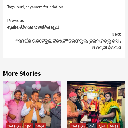
Tags:
puri
,
shyamam foundation
Continue
Previous
ଶ୍ରୀମନ୍ଦିରରେ ପହଞ୍ଚିଲା ରୂପା
Reading
Next
“ସମର୍ପଣ ଚାରିଟେବୁଲ ଟ୍ରଷ୍ଟ”ତରଫରୁ କିନ୍ନରମାନଙ୍କୁ ରାସନ୍
ସାମଗ୍ରୀ ବିତରଣ
More Stories
ଅନ୍ୟାନ୍ୟ
ପୁରୀ
ରାଜ୍ୟ
ଅନ୍ୟାନ୍ୟ
ଧର୍ମ
ପୁରୀ
ରାଜ୍ୟ