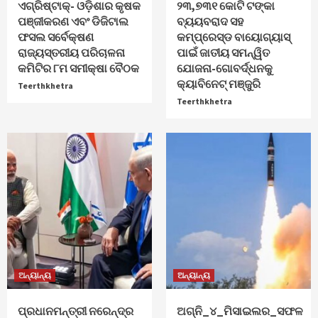
ଏଗ୍ରିଷ୍ଟାକ୍‌- ଓଡ଼ିଶାର କୃଷକ
୨୩,୭୩୧ କୋଟି ଟଙ୍କା
ପଞ୍ଜୀକରଣ ଏବଂ ଡିଜିଟାଲ
ବ୍ୟୟବରାଦ ସହ
ଫସଲ ସର୍ବେକ୍ଷଣ
କମ୍ପ୍ରେସ୍ଡ ବାୟୋଗ୍ୟାସ୍
ରାଜ୍ୟସ୍ତରୀୟ ପରିଚାଳନା
ପାଇଁ ଜାତୀୟ ସମନ୍ୱିତ
କମିଟିର ୮ମ ସମୀକ୍ଷା ବୈଠକ
ଯୋଜନା-ଗୋବର୍ଦ୍ଧନକୁ
କ୍ୟାବିନେଟ୍‌ ମଞ୍ଜୁରି
Teerthkhetra
Teerthkhetra
ଅନ୍ୟାନ୍ୟ
ଅନ୍ୟାନ୍ୟ
ପ୍ରଧାନମନ୍ତ୍ରୀ ନରେନ୍ଦ୍ର
ଅଗ୍ନି_୪_ମିସାଇଲର_ସଫଳ