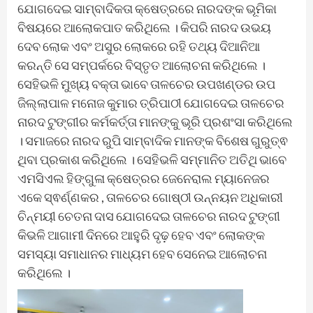
ଯୋଗଦେଇ ସାମ୍ବାଦିକତା କ୍ଷେତ୍ରରେ ନାରଦଙ୍କ ଭୂମିକା
ବିଷୟରେ ଆଲୋକପାତ କରିଥିଲେ । କିପରି ନାରଦ ଉଭୟ
ଦେବ ଲୋକ ଏବଂ ଅସୁର ଲୋକରେ ରହି ତଥ୍ୟ ଦିଆନିଆ
କରନ୍ତି ସେ ସମ୍ପର୍କରେ ବିସ୍ତୃତ ଆଲୋଚନା କରିଥିଲେ ।
ସେହିଭଳି ମୁଖ୍ୟ ବକ୍ତା ଭାବେ ତାଳଚେର ଉପଖଣ୍ଡର ଉପ
ଜିଲ୍ଲାପାଳ ମନୋଜ କୁମାର ତ୍ରିପାଠୀ ଯୋଗଦେଇ ତାଳଚେର
ନାରଦ ଟୁଙ୍ଗୀର କର୍ମକର୍ତ୍ତା ମାନଙ୍କୁ ଭୂରି ପ୍ରଶଂସା କରିଥିଲେ
। ସମାଜରେ ନାରଦ ରୁପି ସାମ୍ବାଦିକ ମାନଙ୍କ ବିଶେଷ ଗୁରୁତ୍ଵ
ଥିବା ପ୍ରକାଶ କରିଥିଲେ । ସେହିଭଳି ସମ୍ମାନିତ ଅତିଥି ଭାବେ
ଏମସିଏଲ ହିଙ୍ଗୁଳା କ୍ଷେତ୍ରର ଜେନେରାଲ ମ୍ୟାନେଜର
ଏକେ ସ୍ଵର୍ଣ୍ଣକର , ତାଳଚେର ଗୋଷ୍ଠୀ ଉନ୍ନୟନ ଅଧିକାରୀ
ଚିନ୍ମୟୀ ଚେତନା ଦାସ ଯୋଗଦେଇ ତାଳଚେର ନାରଦ ଟୁଙ୍ଗୀ
କିଭଳି ଆଗାମୀ ଦିନରେ ଆହୁରି ଦୃଢ଼ ହେବ ଏବଂ ଲୋକଙ୍କ
ସମସ୍ୟା ସମାଧାନର ମାଧ୍ୟମ ହେବ ସେନେଇ ଆଲୋଚନା
କରିଥିଲେ ।