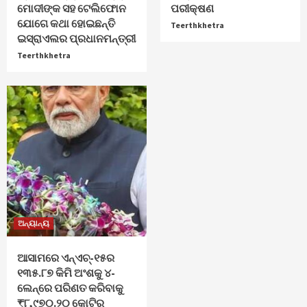
ମୋଦୀଙ୍କ ସହ ଟେଲିଫୋନ
ପରୀକ୍ଷଣ
ଯୋଗେ କଥା ହୋଇଛନ୍ତି
Teerthkhetra
ଇସ୍ରାଏଲର ପ୍ରଧାନମନ୍ତ୍ରୀ
Teerthkhetra
ଅନ୍ୟାନ୍ୟ
ଆସାମରେ ଏନ୍ଏଚ୍-୧୫ର
୧୩୫.୮୭ କିମି ଅଂଶକୁ ୪-
ଲେନ୍‌ରେ ପରିଣତ କରିବାକୁ
₹୮,୯୭୦.୨୦ କୋଟିର