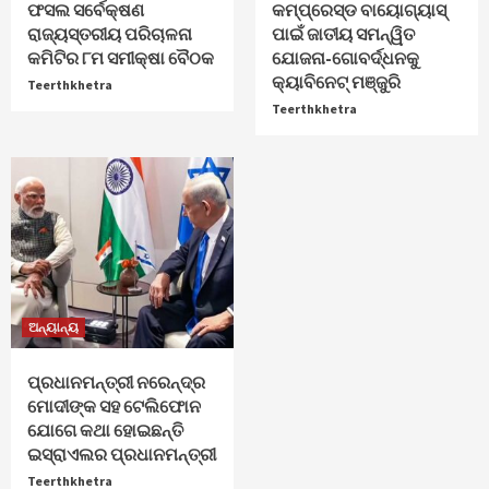
ଫସଲ ସର୍ବେକ୍ଷଣ
କମ୍ପ୍ରେସ୍ଡ ବାୟୋଗ୍ୟାସ୍
ରାଜ୍ୟସ୍ତରୀୟ ପରିଚାଳନା
ପାଇଁ ଜାତୀୟ ସମନ୍ୱିତ
କମିଟିର ୮ମ ସମୀକ୍ଷା ବୈଠକ
ଯୋଜନା-ଗୋବର୍ଦ୍ଧନକୁ
କ୍ୟାବିନେଟ୍‌ ମଞ୍ଜୁରି
Teerthkhetra
Teerthkhetra
ଅନ୍ୟାନ୍ୟ
ପ୍ରଧାନମନ୍ତ୍ରୀ ନରେନ୍ଦ୍ର
ମୋଦୀଙ୍କ ସହ ଟେଲିଫୋନ
ଯୋଗେ କଥା ହୋଇଛନ୍ତି
ଇସ୍ରାଏଲର ପ୍ରଧାନମନ୍ତ୍ରୀ
Teerthkhetra