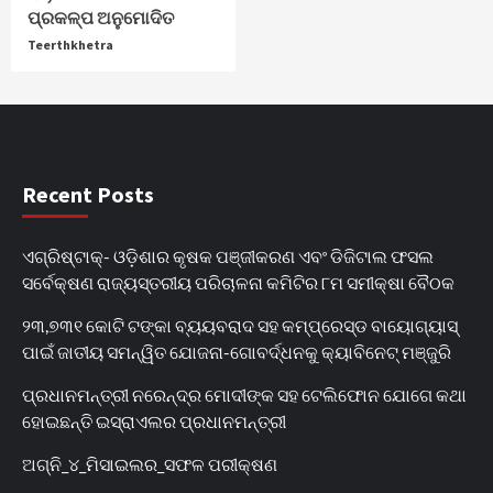
ପ୍ରକଳ୍ପ ଅନୁମୋଦିତ
Teerthkhetra
Recent Posts
ଏଗ୍ରିଷ୍ଟାକ୍‌- ଓଡ଼ିଶାର କୃଷକ ପଞ୍ଜୀକରଣ ଏବଂ ଡିଜିଟାଲ ଫସଲ
ସର୍ବେକ୍ଷଣ ରାଜ୍ୟସ୍ତରୀୟ ପରିଚାଳନା କମିଟିର ୮ମ ସମୀକ୍ଷା ବୈଠକ
୨୩,୭୩୧ କୋଟି ଟଙ୍କା ବ୍ୟୟବରାଦ ସହ କମ୍ପ୍ରେସ୍ଡ ବାୟୋଗ୍ୟାସ୍
ପାଇଁ ଜାତୀୟ ସମନ୍ୱିତ ଯୋଜନା-ଗୋବର୍ଦ୍ଧନକୁ କ୍ୟାବିନେଟ୍‌ ମଞ୍ଜୁରି
ପ୍ରଧାନମନ୍ତ୍ରୀ ନରେନ୍ଦ୍ର ମୋଦୀଙ୍କ ସହ ଟେଲିଫୋନ ଯୋଗେ କଥା
ହୋଇଛନ୍ତି ଇସ୍ରାଏଲର ପ୍ରଧାନମନ୍ତ୍ରୀ
ଅଗ୍ନି_୪_ମିସାଇଲର_ସଫଳ ପରୀକ୍ଷଣ