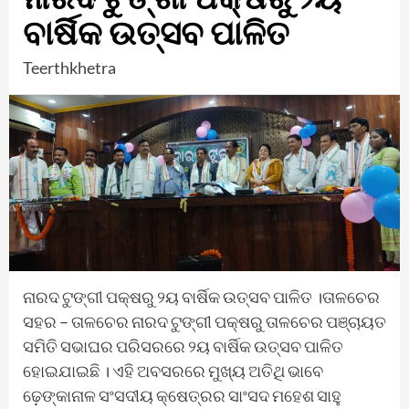
ବାର୍ଷିକ ଉତ୍ସବ ପାଳିତ
Teerthkhetra
ନାରଦ ଟୁଙ୍ଗୀ ପକ୍ଷରୁ ୨ୟ ବାର୍ଷିକ ଉତ୍ସବ ପାଳିତ ।ତାଳଚେର
ସହର – ତାଳଚେର ନାରଦ ଟୁଙ୍ଗୀ ପକ୍ଷରୁ ତାଳଚେର ପଞ୍ଚାୟତ
ସମିତି ସଭାଘର ପରିସରରେ ୨ୟ ବାର୍ଷିକ ଉତ୍ସବ ପାଳିତ
ହୋଇଯାଇଛି । ଏହି ଅବସରରେ ମୁଖ୍ୟ ଅତିଥି ଭାବେ
ଢ଼େଙ୍କାନାଳ ସଂସଦୀୟ କ୍ଷେତ୍ରର ସାଂସଦ ମହେଶ ସାହୁ