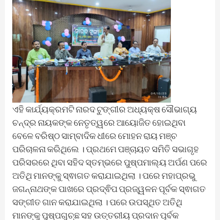
ଏହି କାର୍ଯ୍ୟକ୍ରମଟି ନାରଦ ଟୁଙ୍ଗୀର ଅଧ୍ୟକ୍ଷ ସୌଭାଗ୍ୟ
ଚନ୍ଦ୍ର ନାୟକଙ୍କ ନେତୃତ୍ୱରେ ଆୟୋଜିତ ହୋଇଥିବା
ବେଳେ ବରିଷ୍ଠ ସାମ୍ବାଦିକ ଧୀରେ ମୋହନ ରାୟ ମଞ୍ଚ
ପରିଚାଳନା କରିଥିଲେ । ପ୍ରଥମେ ପଞ୍ଚାୟତ ସମିତି ସଭାଗୃହ
ପରିସରରେ ଥିବା ସହିଦ ସ୍ତମ୍ଭରେ ପୁଷ୍ପମାଲ୍ୟ ଅର୍ପଣ ପରେ
ଅତିଥି ମାନଙ୍କୁ ସ୍ଵାଗତ କରାଯାଇଥିଲା । ପରେ ମହାପ୍ରଭୁ
ଜଗନ୍ନାଥଙ୍କ ପାଖରେ ପ୍ରଦ୍ଵିପ ପ୍ରଜ୍ୱଳନ ପୂର୍ବକ ସ୍ଵାଗତ
ସଙ୍ଗୀତ ଗାନ କରାଯାଇଥିଲା । ପରେ ଉପସ୍ଥିତ ଅତିଥି
ମାନଙ୍କୁ ପୁଷ୍ପଗୁଚ୍ଛ ସହ ଉତ୍ତରୀୟ ପ୍ରଦାନ ପୂର୍ବକ