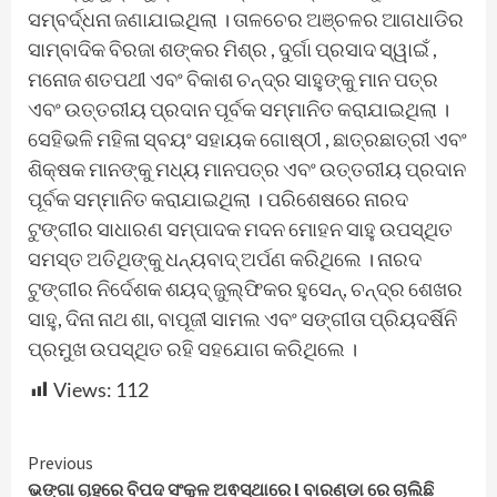
ସମ୍ବର୍ଦ୍ଧନା ଜଣାଯାଇଥିଲା । ତାଳଚେର ଅଞ୍ଚଳର ଆଗଧାଡିର
ସାମ୍ବାଦିକ ବିରଜା ଶଙ୍କର ମିଶ୍ର , ଦୁର୍ଗା ପ୍ରସାଦ ସ୍ୱାଇଁ ,
ମନୋଜ ଶତପଥୀ ଏବଂ ବିକାଶ ଚନ୍ଦ୍ର ସାହୁଙ୍କୁ ମାନ ପତ୍ର
ଏବଂ ଉତ୍ତରୀୟ ପ୍ରଦାନ ପୂର୍ବକ ସମ୍ମାନିତ କରାଯାଇଥିଲା ।
ସେହିଭଳି ମହିଳା ସ୍ବୟଂ ସହାୟକ ଗୋଷ୍ଠୀ , ଛାତ୍ରଛାତ୍ରୀ ଏବଂ
ଶିକ୍ଷକ ମାନଙ୍କୁ ମଧ୍ୟ ମାନପତ୍ର ଏବଂ ଉତ୍ତରୀୟ ପ୍ରଦାନ
ପୂର୍ବକ ସମ୍ମାନିତ କରାଯାଇଥିଲା । ପରିଶେଷରେ ନାରଦ
ଟୁଙ୍ଗୀର ସାଧାରଣ ସମ୍ପାଦକ ମଦନ ମୋହନ ସାହୁ ଉପସ୍ଥିତ
ସମସ୍ତ ଅତିଥିଙ୍କୁ ଧନ୍ୟବାଦ୍ ଅର୍ପଣ କରିଥିଲେ । ନାରଦ
ଟୁଙ୍ଗୀର ନିର୍ଦେଶକ ଶୟଦ୍ ଜୁଲ୍ଫିକର ହୁସେନ୍, ଚନ୍ଦ୍ର ଶେଖର
ସାହୁ, ଦିନା ନାଥ ଶା, ବାପୂଜୀ ସାମଲ ଏବଂ ସଙ୍ଗୀତା ପ୍ରିୟଦର୍ଷିନି
ପ୍ରମୁଖ ଉପସ୍ଥିତ ରହି ସହଯୋଗ କରିଥିଲେ ।
Views:
112
Continue
Previous
ଭଙ୍ଗା ଗୃହରେ ବିପଦ ସଂକୁଳ ଅଵସ୍ଥାରେ l ବାରଣ୍ଡା ରେ ଚାଲିଛି