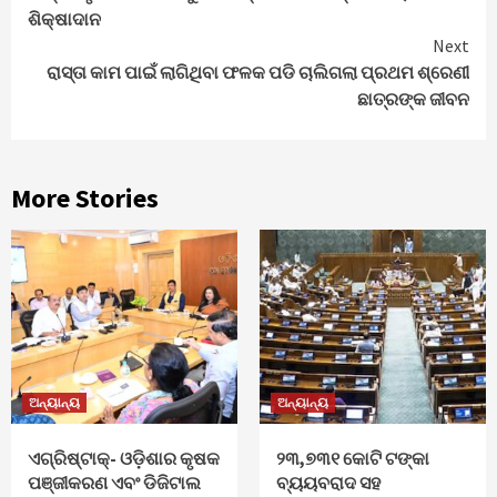
Reading
ଶିକ୍ଷାଦାନ
Next
ରାସ୍ତା କାମ ପାଇଁ ଲାଗିଥିବା ଫଳକ ପଡି ଚାଲିଗଲା ପ୍ରଥମ ଶ୍ରେଣୀ
ଛାତ୍ରଙ୍କ ଜୀବନ
More Stories
ଅନ୍ୟାନ୍ୟ
ଅନ୍ୟାନ୍ୟ
ଏଗ୍ରିଷ୍ଟାକ୍‌- ଓଡ଼ିଶାର କୃଷକ
୨୩,୭୩୧ କୋଟି ଟଙ୍କା
ପଞ୍ଜୀକରଣ ଏବଂ ଡିଜିଟାଲ
ବ୍ୟୟବରାଦ ସହ