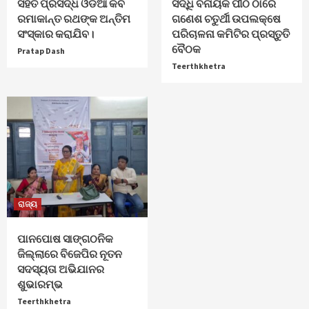
ସହିତ ପ୍ରସିଦ୍ଧ ଓଡିଆ କବି
ସିଦ୍ଧି ବିନାୟକ ପୀଠ ଠାରେ
ରମାକାନ୍ତ ରଥଙ୍କ ଅନ୍ତିମ
ଗଣେଶ ଚତୁର୍ଥୀ ଉପଲକ୍ଷେ
ସଂସ୍କାର କରାଯିବ।
ପରିଚାଳନା କମିଟିର ପ୍ରସ୍ତୁତି
ବୈଠକ
Pratap Dash
Teerthkhetra
ରାଜ୍ୟ
ପାନପୋଷ ସାଙ୍ଗଠନିକ
ଜିଲ୍ଲାରେ ବିଜେପିର ନୂତନ
ସଦସ୍ୟତା ଅଭିଯାନର
ଶୁଭାରମ୍ଭ
Teerthkhetra