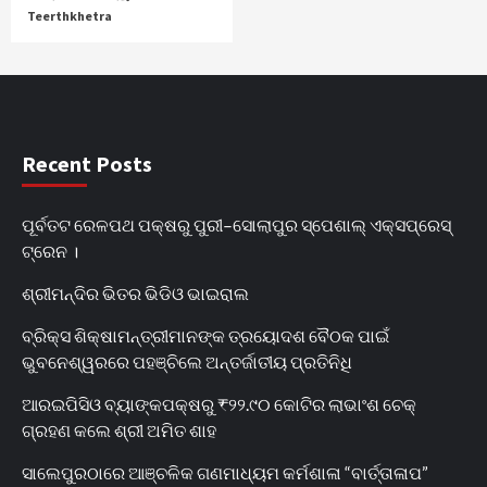
Teerthkhetra
Recent Posts
ପୂର୍ବତଟ ରେଳପଥ ପକ୍ଷରୁ ପୁରୀ–ସୋଲାପୁର ସ୍ପେଶାଲ୍ ଏକ୍ସପ୍ରେସ୍
ଟ୍ରେନ ।
ଶ୍ରୀମନ୍ଦିର ଭିତର ଭିଡିଓ ଭାଇରାଲ
ବ୍ରିକ୍ସ ଶିକ୍ଷାମନ୍ତ୍ରୀମାନଙ୍କ ତ୍ରୟୋଦଶ ବୈଠକ ପାଇଁ
ଭୁବନେଶ୍ୱରରେ ପହଞ୍ଚିଲେ ଅନ୍ତର୍ଜାତୀୟ ପ୍ରତିନିଧି
ଆରଇପିସିଓ ବ୍ୟାଙ୍କପକ୍ଷରୁ ₹୨୨.୯୦ କୋଟିର ଲାଭାଂଶ ଚେକ୍
ଗ୍ରହଣ କଲେ ଶ୍ରୀ ଅମିତ ଶାହ
ସାଲେପୁରଠାରେ ଆଞ୍ଚଳିକ ଗଣମାଧ୍ୟମ କର୍ମଶାଳା “ବାର୍ତ୍ତାଳାପ”