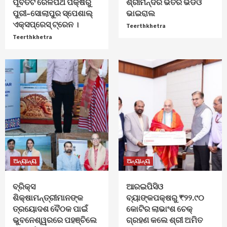
ପୂର୍ବତଟ ରେଳପଥ ପକ୍ଷରୁ
ଶ୍ରୀମନ୍ଦିର ଭିତର ଭିଡିଓ
ପୁରୀ–ସୋଲାପୁର ସ୍ପେଶାଲ୍
ଭାଇରାଲ
ଏକ୍ସପ୍ରେସ୍ ଟ୍ରେନ ।
Teerthkhetra
Teerthkhetra
ଅନ୍ୟାନ୍ୟ
ଅନ୍ୟାନ୍ୟ
ବ୍ରିକ୍ସ
ଆରଇପିସିଓ
ଶିକ୍ଷାମନ୍ତ୍ରୀମାନଙ୍କ
ବ୍ୟାଙ୍କପକ୍ଷରୁ ₹୨୨.୯୦
ତ୍ରୟୋଦଶ ବୈଠକ ପାଇଁ
କୋଟିର ଲାଭାଂଶ ଚେକ୍
ଭୁବନେଶ୍ୱରରେ ପହଞ୍ଚିଲେ
ଗ୍ରହଣ କଲେ ଶ୍ରୀ ଅମିତ