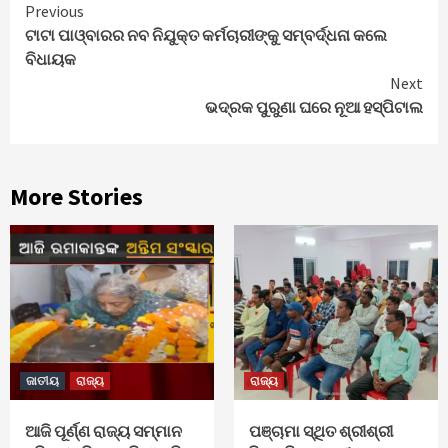
Continue
Previous
ଟାଟା ପାଓ୍ବାରର ନବ ନିଯୁକ୍ତ କର୍ମଚାରୀଙ୍କୁ ସମ୍ବର୍ଦ୍ଧନା କଲେ
Reading
ବିଧାୟକ
Next
ଭଦ୍ରକ ପୁରୁଣା ଘରେ ନୂଆ ହସ୍ପିଟାଲ
More Stories
ଜାତୀୟ
ରାଜ୍ୟ
ରାଜ୍ୟ
ଆଜି ପୂର୍ଣ୍ଣ ରାଜ୍ୟ ସମ୍ମାନ
ପଞ୍ଚାମା ସ୍ଥିତ ଶ୍ରୀଶ୍ରୀ