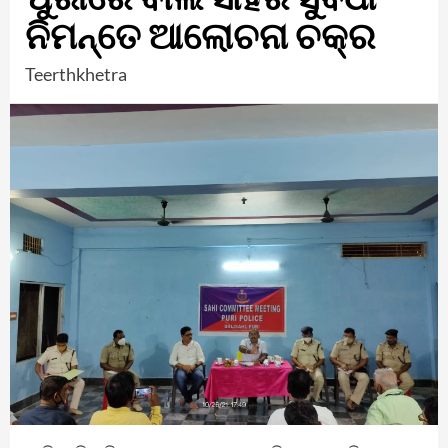
ନିମନ୍ତେ ଆଲୋଚନା ଚକ୍ର
Teerthkhetra