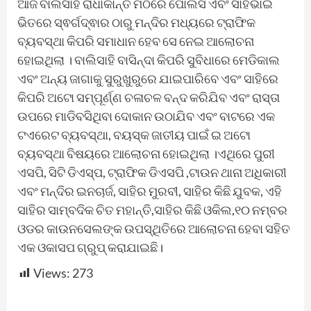
ଆଜି ବାଲିସାହି ରାଧାକାନ୍ତ ମଠରେ ପୋଲିସ ଏବଂ ସାହିଭାଇ
ଭିତରେ ସ୍ଵର୍ଗଦ୍ଵାର ଠାରୁ ମନ୍ଦିର ମଧ୍ୟରେ ଟ୍ରାଫିକ
ବ୍ୟବସ୍ଥା କିପରି ସମାଧାନ ହେବ ସେ ନେଇ ଆଲୋଚନା
ହୋଇଥିଲା । ବାଲିସାହି ବାସିନ୍ଦା କିପରି ସୁବିଧାରେ ମେଡିକାଲ
ଏବଂ ଅନ୍ୟ ଜାଗାକୁ ସୁରୁଖୁରୁରେ ଯାଇପାରିବେ ଏବଂ ସାହିରେ
କିପରି ଅଟୋ ସମ୍ପୂର୍ଣ୍ଣ ଚଳାଚଳ ବନ୍ଦ କରିଯିବ ଏବଂ ରାସ୍ତା
ଉପରେ ମାଡିବସିଥିବା ଦୋକାନ ଉଠାଯିବ ଏବଂ ବାଟରେ ଏକ
ଟଏରେଟ ବ୍ୟବସ୍ଥା, ବୟସ୍କ ଜାତୀୟ ପାଇଁ ଇ ଅଟୋ
ବ୍ୟବସ୍ଥା ବିଷୟରେ ଆଲୋଚନା ହୋଇଥିଲା ।ଏଥିରେ ପୁରୀ
ଏସପି, ସିଟି ଡିଏସ୍ପ, ଟ୍ରାଫିକ ଡିଏସପି ,ଟାଉନ ଥାନା ଅଧିକାରୀ
ଏବଂ ମନ୍ଦିର ଇନଚାର୍ଜ, ସାହିର ମୁରବୀ, ସାହିର କିଛି ଯୁବକ, ଏହି
ସାହିର ସାମ୍ବଦିକ ଚିତ ମହାନ୍ତି,ସାହିର କିଛି ଓକିଲ,୧୦ ନମ୍ବର
ଓଡର କାଉନସେଲଙ୍କ ଉପସ୍ଥିତିରେ ଆଲୋଚନା ହେବା ସହିତ
ଏକ ଓକାସପ ଗ୍ରୁପ୍ କରାଯାଇଛି।
Views:
273