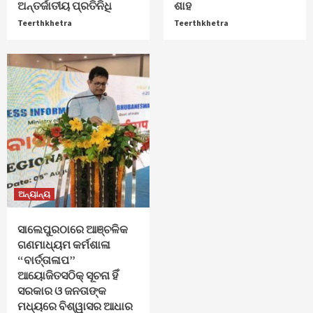
ଅନ୍ତର୍ଜାତୀୟ ପ୍ରତିନିଧି
ଶାହ
Teerthkhetra
Teerthkhetra
ଅନ୍ୟାନ୍ୟ
ସାଲେପୁରଠାରେ ଆଞ୍ଚଳିକ
ଗଣମାଧ୍ୟମ କର୍ମଶାଳା
“ବାର୍ତ୍ତାଳାପ”
ଆୟୋଜିତସଠିକ୍ ସୂଚନା ହିଁ
ସରକାର ଓ ଜନତାଙ୍କ
ମଧ୍ୟରେ ବିଶ୍ୱାସର ଆଧାର