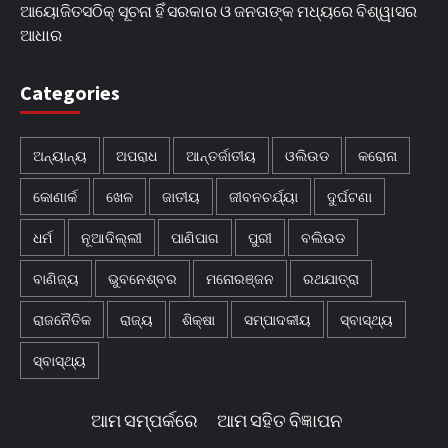
ଆୟୋଜିତସଠିକ୍ ସୂଚନା ହିଁ ସରକାର ଓ ଜନତାଙ୍କ ମଧ୍ୟରେ ବିଶ୍ୱାସର
ଆଧାର
Categories
ଅନ୍ୟାନ୍ୟ
ଅପରାଧ
ଆନ୍ତର୍ଜାତୀୟ
ଓଲିଉଡ
କରୋନା
କୋଣାର୍କ
ଖେଳ
ଜାତୀୟ
ଜୀବନଚର୍ଯ୍ୟା
ଦୁର୍ଘଟଣା
ଧର୍ମ
ନୂଆଦିଲ୍ଲୀ
ପାଣିପାଗ
ପୁରୀ
ବଲିଉଡ
ବାଣିଜ୍ୟ
ଭୁବନେଶ୍ବର
ମନୋରଞ୍ଜନ
ରଥଯାତ୍ରା
ରାଜନୈତିକ
ରାଜ୍ୟ
ଶିକ୍ଷା
ସମ୍ପାଦକୀୟ
ସ୍ବାସ୍ଥ୍ୟ
ସ୍ବାସ୍ଥ୍ୟ
ଆମ ସମ୍ପର୍କରେ
ଆମ ସହିତ ବିଜ୍ଞାପନ