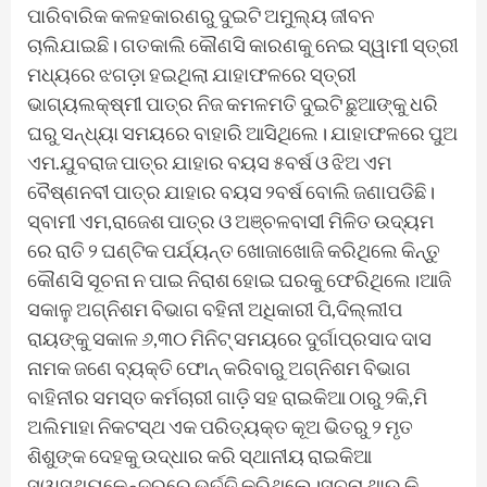
ପାରିବାରିକ କଳହକାରଣରୁ ଦୁଇଟି ଅମୁଲ୍ୟ ଜୀବନ
ଚାଲିଯାଇଛି। ଗତକାଲି କୌଣସି କାରଣକୁ ନେଇ ସ୍ୱାମୀ ସ୍ତ୍ରୀ
ମଧ୍ୟରେ ଝଗଡ଼ା ହଇଥିଲା ଯାହାଫଳରେ ସ୍ତ୍ରୀ
ଭାଗ୍ୟଲକ୍ଷ୍ମୀ ପାତ୍ର ନିଜ କମଳମତି ଦୁଇଟି ଛୁଆଙ୍କୁ ଧରି
ଘରୁ ସନ୍ଧ୍ୟା ସମୟରେ ବାହାରି ଆସିଥିଲେ। ଯାହାଫଳରେ ପୁଅ
ଏମ.ଯୁବରାଜ ପାତ୍ର ଯାହାର ବୟସ ୫ବର୍ଷ ଓ ଝିଅ ଏମ
ବୈଷ୍ଣନବୀ ପାତ୍ର ଯାହାର ବୟସ ୨ବର୍ଷ ବୋଲି ଜଣାପଡିଛି।
ସ୍ବାମୀ ଏମ,ରାଜେଶ ପାତ୍ର ଓ ଅଞ୍ଚଳବାସୀ ମିଳିତ ଉଦ୍ୟମ
ରେ ରାତି ୨ ଘଣ୍ଟିକ ପର୍ଯ୍ୟନ୍ତ ଖୋଜାଖୋଜି କରିଥିଲେ କିନ୍ତୁ
କୌଣସି ସୂଚନା ନ ପାଇ ନିରାଶ ହୋଇ ଘରକୁ ଫେରିଥିଲେ।ଆଜି
ସକାଳୁ ଅଗ୍ନିଶମ ବିଭାଗ ବହିନୀ ଅଧିକାରୀ ପି,ଦିଲ୍ଲୀପ
ରାୟଙ୍କୁ ସକାଳ ୬,୩୦ ମିନିଟ୍ ସମୟରେ ଦୁର୍ଗାପ୍ରସାଦ ଦାସ
ନାମକ ଜଣେ ବ୍ୟକ୍ତି ଫୋନ୍ କରିବାରୁ ଅଗ୍ନିଶମ ବିଭାଗ
ବାହିନୀର ସମସ୍ତ କର୍ମଚାରୀ ଗାଡ଼ି ସହ ରାଇକିଆ ଠାରୁ ୨କି,ମି
ଅଲିମାହା ନିକଟସ୍ଥ ଏକ ପରିତ୍ୟକ୍ତ କୂଅ ଭିତରୁ ୨ ମୃତ
ଶିଶୁଙ୍କ ଦେହକୁ ଉଦ୍ଧାର କରି ସ୍ଥାନୀୟ ରାଇକିଆ
ସ୍ୱାସ୍ଥ୍ୟକେନ୍ଦ୍ରରେ ଭର୍ତ୍ତି କରିଥିଲେ।ସୂଚନା ଥାଉ କି,