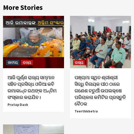
More Stories
ଜାତୀୟ
ରାଜ୍ୟ
ରାଜ୍ୟ
ଆଜି ପୂର୍ଣ୍ଣ ରାଜ୍ୟ ସମ୍ମାନ
ପଞ୍ଚାମା ସ୍ଥିତ ଶ୍ରୀଶ୍ରୀ
ସହିତ ପ୍ରସିଦ୍ଧ ଓଡିଆ କବି
ସିଦ୍ଧି ବିନାୟକ ପୀଠ ଠାରେ
ରମାକାନ୍ତ ରଥଙ୍କ ଅନ୍ତିମ
ଗଣେଶ ଚତୁର୍ଥୀ ଉପଲକ୍ଷେ
ସଂସ୍କାର କରାଯିବ।
ପରିଚାଳନା କମିଟିର ପ୍ରସ୍ତୁତି
ବୈଠକ
Pratap Dash
Teerthkhetra