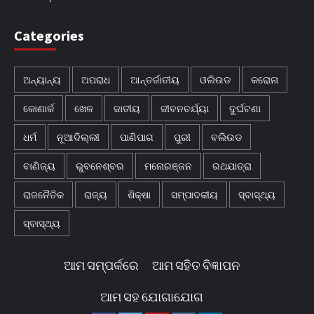
Categories
ଅନ୍ୟାନ୍ୟ
ଅପରାଧ
ଆନ୍ତର୍ଜାତୀୟ
ଓଲିଉଡ
କରୋନା
କୋଣାର୍କ
ଖେଳ
ଜାତୀୟ
ଜୀବନଚର୍ଯ୍ୟା
ଦୁର୍ଘଟଣା
ଧର୍ମ
ନୂଆଦିଲ୍ଲୀ
ପାଣିପାଗ
ପୁରୀ
ବଲିଉଡ
ବାଣିଜ୍ୟ
ଭୁବନେଶ୍ବର
ମନୋରଞ୍ଜନ
ରଥଯାତ୍ରା
ରାଜନୈତିକ
ରାଜ୍ୟ
ଶିକ୍ଷା
ସମ୍ପାଦକୀୟ
ସ୍ବାସ୍ଥ୍ୟ
ସ୍ବାସ୍ଥ୍ୟ
ଆମ ସମ୍ପର୍କରେ
ଆମ ସହିତ ବିଜ୍ଞାପନ
ଆମ ସହ ଯୋଗାଯୋଗ