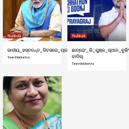
ଅନ୍ୟାନ୍ୟ
ଅନ୍ୟାନ୍ୟ
ଜାତୀୟ_ହସ୍ତତନ୍ତ_ଦିବସରେ_ପ୍ରଧାନମନ୍ତ୍ରୀ_ଶୁଭେଚ୍ଛା
ଛାତ୍ରୋଂ_କି_ଗୁଞ୍ଜ_ସ୍ଥାନ_ବୁକିଂ
ବାତିଲ୍
Teerthkhetra
Teerthkhetra