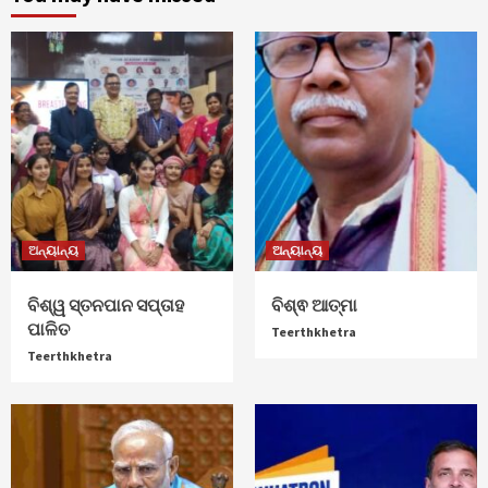
ଅନ୍ୟାନ୍ୟ
ଅନ୍ୟାନ୍ୟ
ବିଶ୍ୱ ସ୍ତନପାନ ସପ୍ତାହ
ବିଶ୍ଵ ଆତ୍ମା
ପାଳିତ
Teerthkhetra
Teerthkhetra