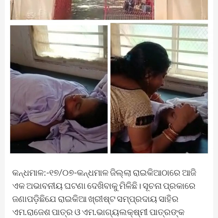
କନ୍ଧମାଳ:-୧୭/୦୭-କନ୍ଧମାଳ ଜିଲ୍ଲା ରାଇକିଆଠାରେ ଆଜି
ଏକ ଅଭାବନୀୟ ଘଟଣା ଦେଖିବାକୁ ମିଳିଛି। ସୂଚନା ପ୍ରକାରେ
ଜଣାପଡ଼ିଛିଯେ ରାଇକିଆ ଖ୍ରୀଷ୍ଟ ସମ୍ପ୍ରଦାୟ ସାହିର
ଏମ.ରାଜେଶ ପାତ୍ର ଓ ଏମ.ଭାଗ୍ୟଲକ୍ଷ୍ମୀ ପାତ୍ରଙ୍କ