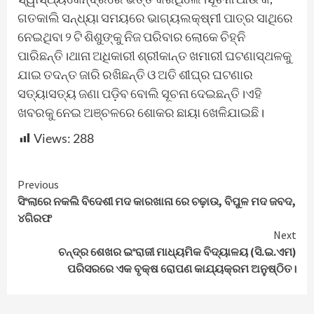
ଗତକାଲି ସନ୍ଧ୍ୟା ସମୟରେ ଭାଗ୍ୟଲକ୍ଷ୍ମୀ ପାତ୍ର ସାଥିରେ
ନେଇଥିବା ୨ ଟି ଶିଶୁଙ୍କୁ ନିଜ ପରିବାର ଲୋକେ ଚିହ୍ନି
ପାରିଛନ୍ତି।ଥାନା ଅଧିକାରୀ ଶ୍ରୀକାନ୍ତ ଖମାରୀ ଘଟଣାସ୍ଥଳକୁ
ଯାଇ ତଦନ୍ତ ଜାରି ରଖିଛନ୍ତି ଓ ଅତି ଶୀଘ୍ର ଘଟଣାର
ସତ୍ୟାସତ୍ୟ ଜଣା ପଡ଼ିବ ବୋଲି ସୂଚନା ଦେଇଛନ୍ତି।ଏହି
ଖବରକୁ ନେଇ ଅଞ୍ଚଳରେ ଶୋକର ଛାୟା ଖେଳିଯାଇଛି।
Views:
288
Continue
Previous
ସିଂଲାରେ ନକଲି ବିଦେଶୀ ମଦ କାରଖାନା ରେ ଚଢ଼ାଉ, ବିପୁଳ ମଦ ଜବଦ,
Reading
୪ଗିରଫ
Next
ଚନ୍ଦ୍ର ଶେଖର ଇଂରାଜୀ ମାଧ୍ୟମିକ ବିଦ୍ୟାଳୟ (ସି.ଇ.ଏମ)
ପରିସରରେ ଏକ ବୃକ୍ଷ ରୋପଣ କାଯ୍ୟକ୍ରମ ଅନୁଷ୍ଠିତ।