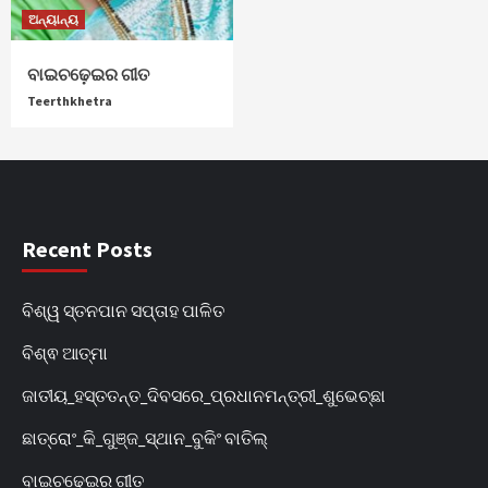
ଅନ୍ୟାନ୍ୟ
ବାଇଚଢ଼େଇର ଗୀତ
Teerthkhetra
Recent Posts
ବିଶ୍ୱ ସ୍ତନପାନ ସପ୍ତାହ ପାଳିତ
ବିଶ୍ଵ ଆତ୍ମା
ଜାତୀୟ_ହସ୍ତତନ୍ତ_ଦିବସରେ_ପ୍ରଧାନମନ୍ତ୍ରୀ_ଶୁଭେଚ୍ଛା
ଛାତ୍ରୋଂ_କି_ଗୁଞ୍ଜ_ସ୍ଥାନ_ବୁକିଂ ବାତିଲ୍
ବାଇଚଢ଼େଇର ଗୀତ