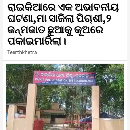
ରାଇକିଆରେ ଏକ ଅଭାବନୀୟ
ଘଟଣା,ମା ସାଜିଲା ପିଚାଶୀ,୨
ଜନ୍ମଜାତ ଛୁଆକୁ କୂଅରେ
ପକାଇମାରିଲା।
Teerthkhetra