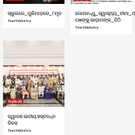
ସ୍କୁଲରେ_ଗୁଳିମାଡ଼ରେ_୮ମୃତ
ଗୋପବନ୍ଧୁ_ସ୍ୱାସ୍ଥ୍ୟ_ବୀମା_ପ
CMଙ୍କୁ କାଡ଼ାମଙ୍କ_ଚିଠି
Teerthkhetra
Teerthkhetra
ଅନ୍ୟାନ୍ୟ
ଦ୍ୱାଦଶ ଜାତୀୟ ହସ୍ତତନ୍ତ
ଦିବସ
Teerthkhetra