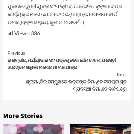
ପୁଲକେଶ୍ୱରୀ ଯୁବକ ସଂଘ ଦ୍ଵାରା ଆୟୋଜିତ ବୃକ୍ଷ ରୋପଣ
କାର୍ଯ୍ୟକ୍ରମରେ ଯୋଗଦେଇଛନ୍ତି ରାଜ୍ୟ ଯୋଜନା ବୋର୍ଡ
ଉପାଧ୍ୟକ୍ଷ ସଞ୍ଜୟ କୁମାର ଦାସବର୍ମା ।
Views:
386
Continue
Previous
ରାଷ୍ଟ୍ରୀୟ ମର୍ଯ୍ୟାଦାର ସହ ପଞ୍ଚଭୂତରେ ଲୀନ ହେଲେ ଯଶସ୍ବୀ
Reading
ସାରସ୍ଵତ ସାଧିକା ମନୋରମା ମହାପାତ୍ର
Next
ଶ୍ରୀମନ୍ଦିର ସମ୍ମୁଖରେ ଭକ୍ତଙ୍କ ନିମନ୍ତେ ଦୀପଷ୍ଟାଣ୍ଡ
ବ୍ୟବସ୍ଥା ନିମନ୍ତେ ଦାବିପତ୍ର
More Stories