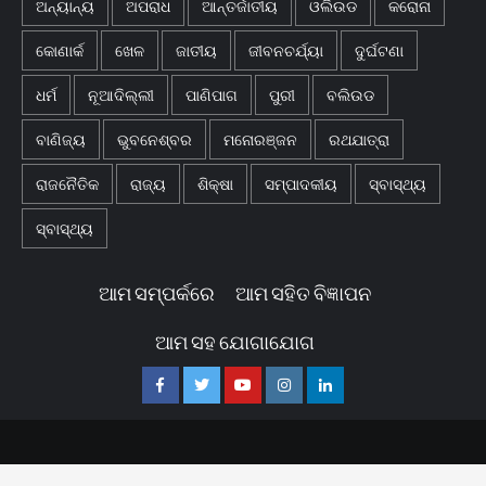
ଅନ୍ୟାନ୍ୟ
ଅପରାଧ
ଆନ୍ତର୍ଜାତୀୟ
ଓଲିଉଡ
କରୋନା
କୋଣାର୍କ
ଖେଳ
ଜାତୀୟ
ଜୀବନଚର୍ଯ୍ୟା
ଦୁର୍ଘଟଣା
ଧର୍ମ
ନୂଆଦିଲ୍ଲୀ
ପାଣିପାଗ
ପୁରୀ
ବଲିଉଡ
ବାଣିଜ୍ୟ
ଭୁବନେଶ୍ବର
ମନୋରଞ୍ଜନ
ରଥଯାତ୍ରା
ରାଜନୈତିକ
ରାଜ୍ୟ
ଶିକ୍ଷା
ସମ୍ପାଦକୀୟ
ସ୍ବାସ୍ଥ୍ୟ
ସ୍ବାସ୍ଥ୍ୟ
ଆମ ସମ୍ପର୍କରେ
ଆମ ସହିତ ବିଜ୍ଞାପନ
ଆମ ସହ ଯୋଗାଯୋଗ
Facebook
Twitter
Youtube
Instagram
Linkedin