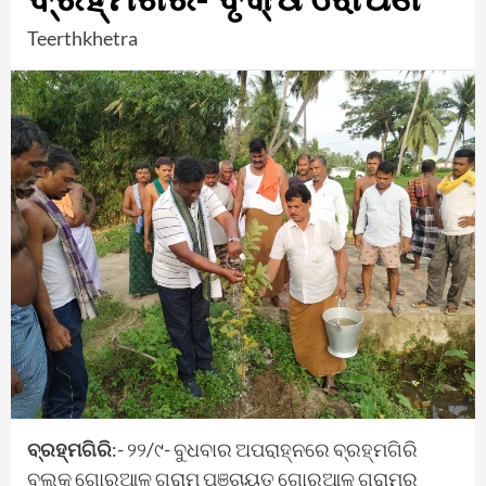
Teerthkhetra
ବ୍ରହ୍ମଗିରି
:- ୨୨/୯- ବୁଧବାର ଅପରାହ୍ନରେ ବ୍ରହ୍ମଗିରି
ବ୍ଲକ ଗୋରୁଆଳ ଗ୍ରାମ ପଞ୍ଚାୟତ ଗୋରୁଆଳ ଗ୍ରାମର