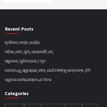
Recent Posts
ନୂଆଁଖାଇ_ଲଗ୍ନ_ଧାର୍ଯ୍ୟ
ଓଡ଼ିଶା_ହେବ_ଫୁଡ୍‌_ପ୍ରୋସେସିଂ_ହବ୍‌
ସ୍କୁଲରେ_ଗୁଳିମାଡ଼ରେ_୮ମୃତ
ଗୋପବନ୍ଧୁ_ସ୍ୱାସ୍ଥ୍ୟ_ବୀମା_ପାଇଁ CMଙ୍କୁ କାଡ଼ାମଙ୍କ_ଚିଠି
ଦ୍ୱାଦଶ ଜାତୀୟ ହସ୍ତତନ୍ତ ଦିବସ
Categories