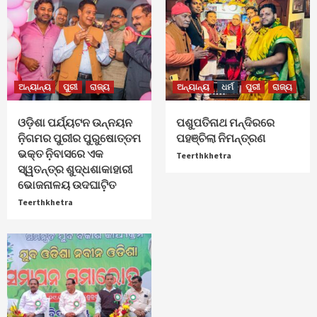
ଅନ୍ୟାନ୍ୟ
ପୁରୀ
ରାଜ୍ୟ
ଅନ୍ୟାନ୍ୟ
ଧର୍ମ
ପୁରୀ
ରାଜ୍ୟ
ଓଡ଼ିଶା ପର୍ଯ୍ୟଟନ ଉନ୍ନୟନ
ପଶୁପତିନାଥ ମନ୍ଦିରରେ
ନ଼ିଗମର ପୁରୀର ପୁରୁଷୋତ୍ତମ
ପହଞ୍ଚିଲା ନିମନ୍ତ୍ରଣ
ଭକ୍ତ ନ଼ିବାସରେ ଏକ
Teerthkhetra
ସ୍ୱତନ୍ତ୍ର ଶୁଦ୍ଧଶାକାହାରୀ
ଭୋଜନାଳୟ ଉଦଘାଟ଼ିତ
Teerthkhetra