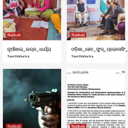
ଅନ୍ୟାନ୍ୟ
ଅନ୍ୟାନ୍ୟ
ନୂଆଁଖାଇ_ଲଗ୍ନ_ଧାର୍ଯ୍ୟ
ଓଡ଼ିଶା_ହେବ_ଫୁଡ୍‌_ପ୍ରୋସେସିଂ_ହ
Teerthkhetra
Teerthkhetra
ଅନ୍ୟାନ୍ୟ
ଅନ୍ୟାନ୍ୟ