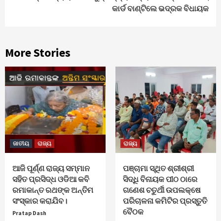
କାର୍ଡ ବାଣ୍ଟିଲେ ଭଦ୍ରକ ବିଧାୟକ
More Stories
ଜାତୀୟ
ରାଜ୍ୟ
ରାଜ୍ୟ
ଆଜି ପୂର୍ଣ୍ଣ ରାଜ୍ୟ ସମ୍ମାନ
ପଞ୍ଚାମା ସ୍ଥିତ ଶ୍ରୀଶ୍ରୀ
ସହିତ ପ୍ରସିଦ୍ଧ ଓଡିଆ କବି
ସିଦ୍ଧି ବିନାୟକ ପୀଠ ଠାରେ
ରମାକାନ୍ତ ରଥଙ୍କ ଅନ୍ତିମ
ଗଣେଶ ଚତୁର୍ଥୀ ଉପଲକ୍ଷେ
ସଂସ୍କାର କରାଯିବ।
ପରିଚାଳନା କମିଟିର ପ୍ରସ୍ତୁତି
ବୈଠକ
Pratap Dash