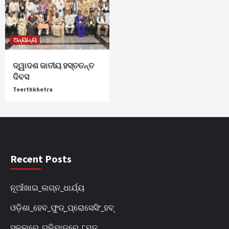
ଅନ୍ୟାନ୍ୟ
ଦ୍ୱାଦଶ ଜାତୀୟ ହସ୍ତତନ୍ତ
ଦିବସ
Teerthkhetra
Recent Posts
ନୂଆଁଖାଇ_ଲଗ୍ନ_ଧାର୍ଯ୍ୟ
ଓଡ଼ିଶା_ହେବ_ଫୁଡ୍‌_ପ୍ରୋସେସିଂ_ହବ୍‌
ସ୍କୁଲରେ_ଗୁଳିମାଡ଼ରେ_୮ମୃତ