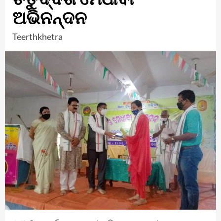
ଅଭିନନ୍ଦନ
Teerthkhetra