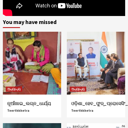
You may have missed
ଅନ୍ୟାନ୍ୟ
ଅନ୍ୟାନ୍ୟ
ନୂଆଁଖାଇ_ଲଗ୍ନ_ଧାର୍ଯ୍ୟ
ଓଡ଼ିଶା_ହେବ_ଫୁଡ୍‌_ପ୍ରୋସେସିଂ_ହ
Teerthkhetra
Teerthkhetra