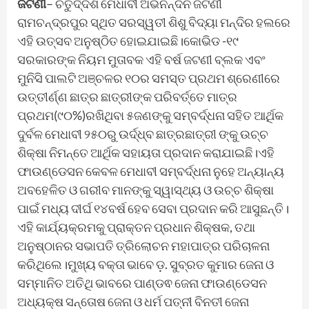
ଜଟଣୀ
– ଚତୁର୍ଦ୍ଦଶ ମେଧାବୀ ଅଭିନନ୍ଦନ ଜଟଣୀ
ରାମଚନ୍ଦ୍ରପୁର ସ୍ଥିତ ସରସ୍ୱତୀ ଶିଶୁ ବିଦ୍ୟା ମନ୍ଦିର ହଲରେ
ଏହି ଉତ୍ସବ ଅନୁଷ୍ଠିତ ହୋଇଯାଇଛି।କୋଭିଡ -୧୯
ସରକାରଙ୍କ ନିୟମ ମୁତାବକ ଏହି ବର୍ଷ ଜଟଣୀ ବ୍ଲକ ଏବଂ
ମୁନିସି ପାଲଟି ଅଞ୍ଚଳର ୧୦ର ସମସ୍ତ ପ୍ରଥମ ଶ୍ରେଣୀରେ
ଉତ୍ତୀର୍ଣ୍ଣ ଛାତ୍ର ଛାତ୍ରୀଙ୍କ ପରିବର୍ତ୍ତେ ମାତ୍ର
ପ୍ରଥମ(୯୦%)ରଖିଥିବା ୫ଜଣଙ୍କୁ ସମ୍ବର୍ଦ୍ଧନା ସହିତ ଆର୍ଥିକ
ଦୁର୍ବଳ ମେଧାବୀ ୨୫୦ରୁ ଉର୍ଦ୍ଧ୍ବ ଛାତ୍ରଛାତ୍ରୀ ଙ୍କୁ ଉଚ୍ଚ
ଶିକ୍ଷା ନିମନ୍ତେ ଆର୍ଥିକ ସହାୟତା ପ୍ରଦାନ କରାଯାଇଛି।ଏହି
ଫାଉଣ୍ଡେସନ କେବଳ ମେଧାବୀ ସମ୍ବର୍ଦ୍ଧନା ନୁହେ ଅନ୍ୟାନ୍ୟ
ଅବହେଳିତ ଓ ଗରୀବ ମାନଙ୍କୁ ସ୍ୱାସ୍ଥ୍ୟ ଓ ଉଚ୍ଚ ଶିକ୍ଷା
ପାଇଁ ମଧ୍ୟ ଦୀର୍ଘ ୧୪ବର୍ଷ ହେବ ସେବା ପ୍ରଦାନ କରି ଆସୁଛନ୍ତି।
ଏହି କାର୍ଯ୍ୟକ୍ରମକୁ ପ୍ରାକ୍ତନ ପ୍ରଧାନ ଶିକ୍ଷକ, ତଥା
ଅନୁଷ୍ଠାନର ସଭାପତି ତ୍ରିଲୋଚନ ମହାପାତ୍ର ପରିଚାଳନା
କରିଥିଲେ।ମୁଖ୍ୟ ବକ୍ତା ଭାବେ ଡ଼. ସୁବ୍ରତ କୁମାର ଜେନା ଓ
ସମ୍ମାନିତ ଅତିଥି ଭାବରେ ପାଣ୍ଡଵ ଜେନା ଫାଉଣ୍ଡେସନ
ଅଧ୍ୟକ୍ଷ ସନ୍ତୋଷ ଜେନା ଓ ଧର୍ମ ପତ୍ନୀ ବିନତୀ ଜେନା