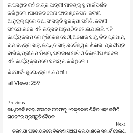
ଉପସ୍ଥିତ ରହି ଛାତ୍ର ଛାତ୍ରୀ ମାନଙ୍କୁ ସୁ ମାର୍ଗଦର୍ଶନ
କରିଥିଲେ।ପାଣ୍ଡବ ଜେନା ଫାଉଣ୍ଡେସନ, ଜଟଣୀ
ଆନୁକୁଲ୍ୟରେ ତଥା ସଂସ୍କୃତି ସୁରକ୍ଷା ସମିତି, ଜଟଣୀ
ସହଯୋଗରେ ଏହି ଉତ୍ସବ ଅନୁଷ୍ଠିତ ହୋଇଯାଇଛି, ଏହି
କାର୍ଯ୍ୟକ୍ରମ ରେ ହୃଷିକେଶ ସେଠୀ,ଅଶୋକ ସାହୁ, ଚିତ ପ୍ରଧାନ,
ରାମ ଚନ୍ଦ୍ର ସାହୁ, ଜୟନ୍ତ ସାହୁ,ସର୍ବେଶ୍ୱର ଖିଲାର, ପ୍ରଦୀପ୍ତ
ବାରିକ,ପ୍ରୀତମ ମିଶ୍ର, ପ୍ରକାଶ ମାଝି ଓ ଦିଲ୍ଲୀପ ଖଟେଇ
ଏହି କାର୍ଯ୍ୟକ୍ରମରେ ସହାୟତା କରିଥିଲେ।
ରିପୋର୍ଟ- ଶୁଭେନ୍ଦ୍ର ଶତପଥୀ।
Views:
259
Continue
Previous
କାନ୍ତକବି ସେବା ସଂଗଠନ ତରଫରୁ “ରକ୍ତଦାନ ଶିବିର ଏବଂ କମିଟି
Reading
ଗଠନ”ର ପ୍ରସ୍ତୁତି ବୈଠକ
Next
ଚରମ୍ପା ପଞ୍ଚାୟତରେ ବିଜୁସ୍ଵାସ୍ଥ୍ୟ କଲ୍ୟାଣରେ ସ୍ମାର୍ଟ ହେଲଥ୍