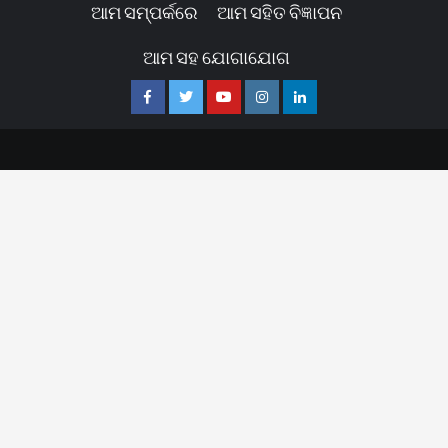
ଆମ ସମ୍ପର୍କରେ
ଆମ ସହିତ ବିଜ୍ଞାପନ
ଆମ ସହ ଯୋଗାଯୋଗ
Facebook
Twitter
Youtube
Instagram
Linkedin