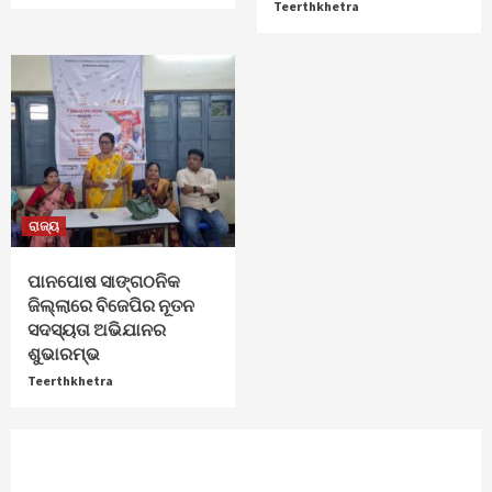
Teerthkhetra
ରାଜ୍ୟ
ପାନପୋଷ ସାଙ୍ଗଠନିକ
ଜିଲ୍ଲାରେ ବିଜେପିର ନୂତନ
ସଦସ୍ୟତା ଅଭିଯାନର
ଶୁଭାରମ୍ଭ
Teerthkhetra