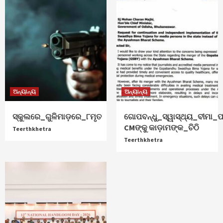
ଅନ୍ୟାନ୍ୟ
ଅନ୍ୟାନ୍ୟ
ସ୍କୁଲରେ_ଗୁଳିମାଡ଼ରେ_୮ମୃତ
ଗୋପବନ୍ଧୁ_ସ୍ୱାସ୍ଥ୍ୟ_ବୀମା_ପ
CMଙ୍କୁ କାଡ଼ାମଙ୍କ_ଚିଠି
Teerthkhetra
Teerthkhetra