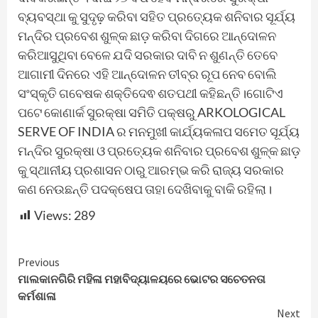
ବ୍ୟବସ୍ଥା କୁ ସୁଦୃଢ଼ କରିବା ସହିତ ପ୍ରତ୍ୟେକ ଶନିବାର ସୂର୍ଯ୍ୟ
ମନ୍ଦିର ପ୍ରବେଶ ଶୁଳ୍କ ଛାଡ଼ କରିବା ଦିଗରେ ଆନ୍ଦୋଳନ
କରିଆସୁଥିବା ବେଳେ ଯଦି ସରକାର ଦାବି ନ ଶୁଣନ୍ତି ତେବେ
ଆଗାମୀ ଦିନରେ ଏହି ଆନ୍ଦୋଳନ ତୀବ୍ର ରୂପ ନେବ ବୋଲି
ସଂସ୍କୃତି ଗବେଷକ ଶକ୍ତିଦେଵ ଶତପଥୀ କହିଛନ୍ତି।ଗୋଟିଏ
ପଟେ କୋଣାର୍କ ସୁରକ୍ଷା ସମିତି ପକ୍ଷରୁ ARKOLOGICAL
SERVE OF INDIA ର ମନମୁଖୀ କାର୍ଯ୍ୟକଳାପ ସମେତ ସୂର୍ଯ୍ୟ
ମନ୍ଦିର ସୁରକ୍ଷା ଓ ପ୍ରତ୍ୟେକ ଶନିବାର ପ୍ରବେଶ ଶୁଳ୍କ ଛାଡ଼
କୁ ସ୍ଥାନୀୟ ପ୍ରଶାସନ ଠାରୁ ଆରମ୍ଭ କରି ରାଜ୍ୟ ସରକାର
କଣ ନେଉଛନ୍ତି ପଦକ୍ଷେପ ତାହା ଦେଖିବାକୁ ବାକି ରହିଲା।
Views:
289
Continue
Previous
ମାଲକାନଗିରି ମହିଳା ମହାବିଦ୍ୟାଳୟରେ ଭୋଟର ସଚେତନତା
Reading
କର୍ମଶାଳା
Next