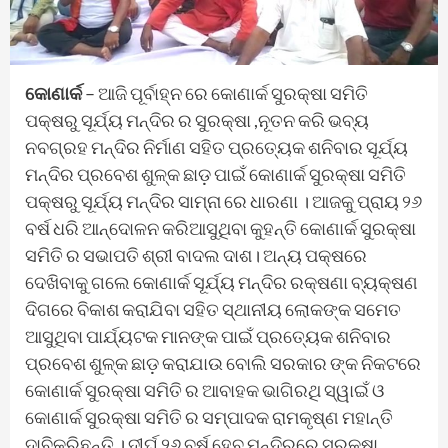
କୋଣାର୍କ
– ଆଜି ପୂର୍ବାହ୍ନ ରେ କୋଣାର୍କ ସୁରକ୍ଷା ସମିତି
ପକ୍ଷରୁ ସୂର୍ଯ୍ୟ ମନ୍ଦିର ର ସୁରକ୍ଷା ,ନୂତନ କରି ଭବ୍ୟ
ନବଗ୍ରହ ମନ୍ଦିର ନିର୍ମାଣ ସହିତ ପ୍ରତ୍ୟେକ ଶନିବାର ସୂର୍ଯ୍ୟ
ମନ୍ଦିର ପ୍ରବେଶ ଶୁଳ୍କ ଛାଡ଼ ପାଇଁ କୋଣାର୍କ ସୁରକ୍ଷା ସମିତି
ପକ୍ଷରୁ ସୂର୍ଯ୍ୟ ମନ୍ଦିର ସାମ୍ନା ରେ ଧାରଣା । ଆଜକୁ ପ୍ରାୟ ୨୬
ବର୍ଷ ଧରି ଆନ୍ଦୋଳନ କରିଆସୁଥିବା କୁହନ୍ତି କୋଣାର୍କ ସୁରକ୍ଷା
ସମିତି ର ସଭାପତି ଶ୍ରୀ ବାଦଲ ଦାଶ। ଅନ୍ୟ ପକ୍ଷରେ
ଦେଖିବାକୁ ଗଲେ କୋଣାର୍କ ସୂର୍ଯ୍ୟ ମନ୍ଦିର ରକ୍ଷଣା ବ୍ୟକ୍ଷଣ
ଦିଗରେ ବିକାଶ କରାଯିବା ସହିତ ସ୍ଥାନୀୟ ଲୋକଙ୍କ ସମେତ
ଆସୁଥିବା ପାର୍ଯ୍ୟଟକ ମାନଙ୍କ ପାଇଁ ପ୍ରତ୍ୟେକ ଶନିବାର
ପ୍ରବେଶ ଶୁଳ୍କ ଛାଡ଼ କରାଯାଉ ବୋଲି ସରକାର ଙ୍କ ନିକଟରେ
କୋଣାର୍କ ସୁରକ୍ଷା ସମିତି ର ଆବାହକ ଭାଗିରଥି ସ୍ୱାଇଁ ଓ
କୋଣାର୍କ ସୁରକ୍ଷା ସମିତି ର ସମ୍ପାଦକ ରାମକୃଷ୍ଣ ମହାନ୍ତି
ଦାବିକରିଛନ୍ତି । ଦୀର୍ଘ ୨୬ ବର୍ଷ ହେବ ମନ୍ଦିରରେ ସୁରକ୍ଷା