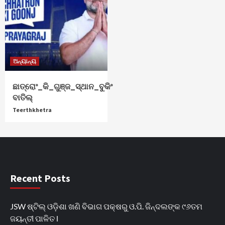
ଅନ୍ୟାନ୍ୟ
ଛାତ୍ରୋଂ_କି_ଗୁଞ୍ଜ_ସ୍ଥାନ_ବୁକିଂ
ବାତିଲ୍
Teerthkhetra
Recent Posts
JSW ଷ୍ଟିଲ୍ ଓଡ଼ିଶା ଖଣି ବିଭାଗ ପକ୍ଷରୁ ଓ.ପି. ଜିନ୍ଦଲଙ୍କ ୯୬ତମ
ଜୟନ୍ତୀ ପାଳିତ l