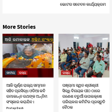
ଭୋଟର ସଚେତନ କାର୍ଯ୍ୟକ୍ରମ
More Stories
ଜାତୀୟ
ରାଜ୍ୟ
ରାଜ୍ୟ
ଆଜି ପୂର୍ଣ୍ଣ ରାଜ୍ୟ ସମ୍ମାନ
ପଞ୍ଚାମା ସ୍ଥିତ ଶ୍ରୀଶ୍ରୀ
ସହିତ ପ୍ରସିଦ୍ଧ ଓଡିଆ କବି
ସିଦ୍ଧି ବିନାୟକ ପୀଠ ଠାରେ
ରମାକାନ୍ତ ରଥଙ୍କ ଅନ୍ତିମ
ଗଣେଶ ଚତୁର୍ଥୀ ଉପଲକ୍ଷେ
ସଂସ୍କାର କରାଯିବ।
ପରିଚାଳନା କମିଟିର ପ୍ରସ୍ତୁତି
ବୈଠକ
Pratap Dash