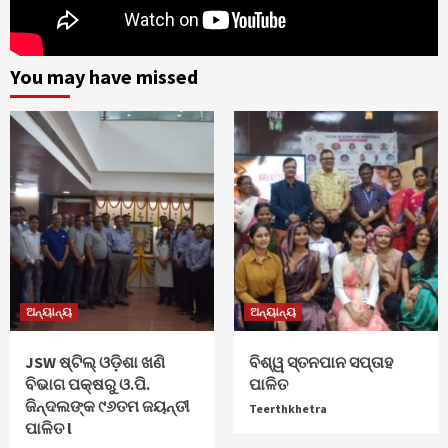
You may have missed
ଅନ୍ୟାନ୍ୟ
ଅନ୍ୟାନ୍ୟ
JSW ଷ୍ଟିଲ୍ ଓଡ଼ିଶା ଖଣି
ବିଶ୍ୱ ସ୍ତନପାନ ସପ୍ତାହ
ବିଭାଗ ପକ୍ଷରୁ ଓ.ପି.
ପାଳିତ
ଜିନ୍ଦଲଙ୍କ ୯୬ତମ ଜୟନ୍ତୀ
Teerthkhetra
ପାଳିତ l