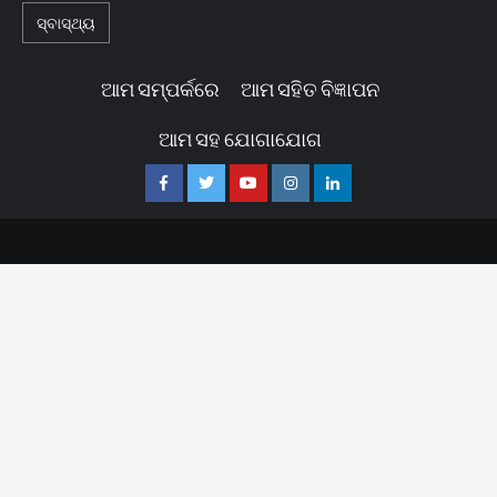
ସ୍ବାସ୍ଥ୍ୟ
ଆମ ସମ୍ପର୍କରେ
ଆମ ସହିତ ବିଜ୍ଞାପନ
ଆମ ସହ ଯୋଗାଯୋଗ
Facebook
Twitter
Youtube
Instagram
Linkedin