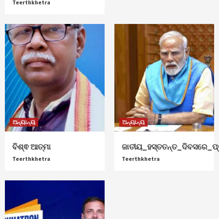
Teerthkhetra
ଅନ୍ୟାନ୍ୟ
ଅନ୍ୟାନ୍ୟ
ବିଶ୍ଵ ଆତ୍ମା
ଜାତୀୟ_ହସ୍ତତନ୍ତ_ଦିବସରେ_ପ୍ର
Teerthkhetra
Teerthkhetra