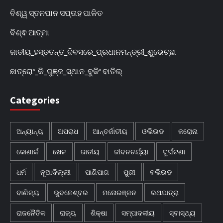
ବିଶ୍ୱ ସ୍ତନପାନ ସପ୍ତାହ ପାଳିତ
ବିଶ୍ଵ ଆତ୍ମା
ଜାତୀୟ_ହସ୍ତତନ୍ତ_ଦିବସରେ_ପ୍ରଧାନମନ୍ତ୍ରୀ_ଶୁଭେଚ୍ଛା
ଛାତ୍ରୋଂ_କି_ଗୁଞ୍ଜ_ସ୍ଥାନ_ବୁକିଂ ବାତିଲ୍
Categories
ଅନ୍ୟାନ୍ୟ
ଅପରାଧ
ଆନ୍ତର୍ଜାତୀୟ
ଓଲିଉଡ
କରୋନା
କୋଣାର୍କ
ଖେଳ
ଜାତୀୟ
ଜୀବନଚର୍ଯ୍ୟା
ଦୁର୍ଘଟଣା
ଧର୍ମ
ନୂଆଦିଲ୍ଲୀ
ପାଣିପାଗ
ପୁରୀ
ବଲିଉଡ
ବାଣିଜ୍ୟ
ଭୁବନେଶ୍ବର
ମନୋରଞ୍ଜନ
ରଥଯାତ୍ରା
ରାଜନୈତିକ
ରାଜ୍ୟ
ଶିକ୍ଷା
ସମ୍ପାଦକୀୟ
ସ୍ବାସ୍ଥ୍ୟ