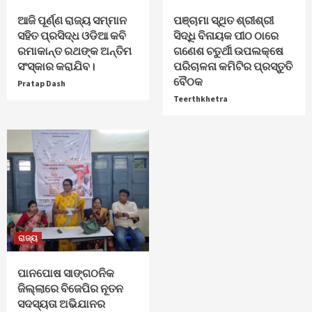
ଆଜି ପୂର୍ଣ୍ଣ ରାଜ୍ୟ ସମ୍ମାନ
ପଞ୍ଚାମା ସ୍ଥିତ ଶ୍ରୀଶ୍ରୀ
ସହିତ ପ୍ରସିଦ୍ଧ ଓଡିଆ କବି
ସିଦ୍ଧି ବିନାୟକ ପୀଠ ଠାରେ
ରମାକାନ୍ତ ରଥଙ୍କ ଅନ୍ତିମ
ଗଣେଶ ଚତୁର୍ଥୀ ଉପଲକ୍ଷେ
ସଂସ୍କାର କରାଯିବ।
ପରିଚାଳନା କମିଟିର ପ୍ରସ୍ତୁତି
ବୈଠକ
Pratap Dash
Teerthkhetra
ରାଜ୍ୟ
ପାନପୋଷ ସାଙ୍ଗଠନିକ
ଜିଲ୍ଲାରେ ବିଜେପିର ନୂତନ
ସଦସ୍ୟତା ଅଭିଯାନର