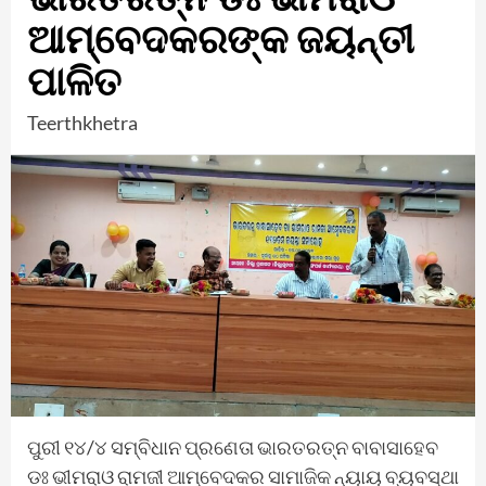
ଆମ୍ବେଦକରଙ୍କ ଜୟନ୍ତୀ
ପାଳିତ
Teerthkhetra
ପୁରୀ ୧୪/୪ ସମ୍ବିଧାନ ପ୍ରଣେତା ଭାରତରତ୍ନ ବାବାସାହେବ
ଡଃ ଭୀମରାଓ ରାମଜୀ ଆମ୍ବେଦକର ସାମାଜିକ ନ୍ୟାୟ ବ୍ୟବସ୍ଥା