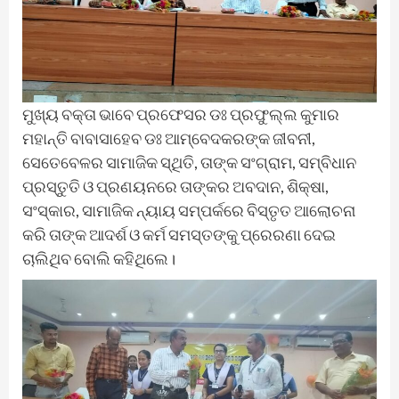
ମୁଖ୍ୟ ବକ୍ତା ଭାବେ ପ୍ରଫେସର ଡଃ ପ୍ରଫୁଲ୍ଲ କୁମାର
ମହାନ୍ତି ବାବାସାହେବ ଡଃ ଆମ୍ବେଦକରଙ୍କ ଜୀବନୀ,
ସେତେବେଳର ସାମାଜିକ ସ୍ଥିତି, ତାଙ୍କ ସଂଗ୍ରାମ, ସମ୍ବିଧାନ
ପ୍ରସ୍ତୁତି ଓ ପ୍ରଣୟନରେ ତାଙ୍କର ଅବଦାନ, ଶିକ୍ଷା,
ସଂସ୍କାର, ସାମାଜିକ ନ୍ୟାୟ ସମ୍ପର୍କରେ ବିସ୍ତୃତ ଆଲୋଚନା
କରି ତାଙ୍କ ଆଦର୍ଶ ଓ କର୍ମ ସମସ୍ତଙ୍କୁ ପ୍ରେରଣା ଦେଇ
ଚାଲିଥିବ ବୋଲି କହିଥିଲେ।