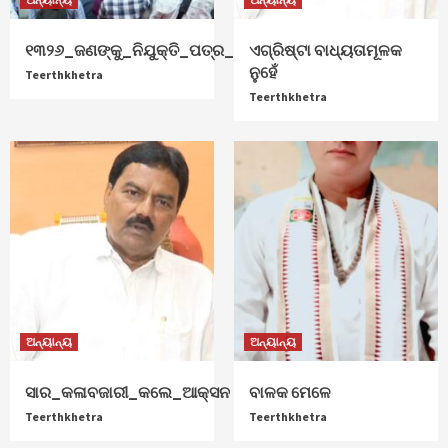
୧୩୨୬_ଜଣଙ୍କୁ_ନିଯୁକ୍ତି_ପତ୍ର_ଦେଲେ_ମୁଖ୍ୟମନ୍ତ୍ରୀ
ଏଗ୍ରିଷ୍ଟା ବାଧ୍ୟତାମୂଳକ
ନୁହେଁ
Teerthkhetra
Teerthkhetra
ଅନ୍ୟାନ୍ୟ
ଅନ୍ୟାନ୍ୟ
ସାର_କଳାବଜାରୀ_କଲେ_ଆକ୍ସନ
ବାଳକ ମେଳେ
Teerthkhetra
Teerthkhetra