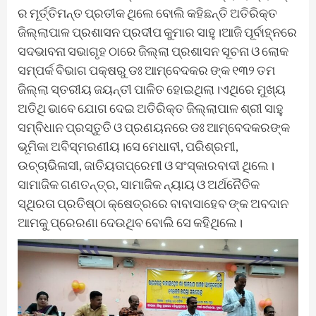
ର ମୂର୍ତ୍ତିମନ୍ତ ପ୍ରତୀକ ଥିଲେ ବୋଲି କହିଛନ୍ତି ଅତିରିକ୍ତ
ଜିଲ୍ଲାପାଳ ପ୍ରଶାସନ ପ୍ରଦୀପ କୁମାର ସାହୁ।ଆଜି ପୂର୍ବାହ୍ନରେ
ସଦଭାବନା ସଭାଗୃହ ଠାରେ ଜିଲ୍ଲା ପ୍ରଶାସନ ସୂଚନା ଓ ଲୋକ
ସମ୍ପର୍କ ବିଭାଗ ପକ୍ଷରୁ ଡଃ ଆମ୍ବେଦକର ଙ୍କ ୧୩୨ ତମ
ଜିଲ୍ଲା ସ୍ତରୀୟ ଜୟନ୍ତୀ ପାଳିତ ହୋଇଥିଲା।ଏଥିରେ ମୁଖ୍ୟ
ଅତିଥି ଭାବେ ଯୋଗ ଦେଇ ଅତିରିକ୍ତ ଜିଲ୍ଲାପାଳ ଶ୍ରୀ ସାହୁ
ସମ୍ବିଧାନ ପ୍ରସ୍ତୁତି ଓ ପ୍ରଣୟନରେ ଡଃ ଆମ୍ବେଦକରଙ୍କ
ଭୂମିକା ଅବିସ୍ମରଣୀୟ।ସେ ମେଧାବୀ, ପରିଶ୍ରମୀ,
ଉଚ୍ଚାଭିଳାସୀ, ଜାତିୟତାପ୍ରେମୀ ଓ ସଂସ୍କାରବାଦୀ ଥିଲେ।
ସାମାଜିକ ଗଣତନ୍ତ୍ର, ସାମାଜିକ ନ୍ୟାୟ ଓ ଅର୍ଥନୈତିକ
ସ୍ଥିରତା ପ୍ରତିଷ୍ଠା କ୍ଷେତ୍ରରେ ବାବାସାହେବ ଙ୍କ ଅବଦାନ
ଆମକୁ ପ୍ରେରଣା ଦେଉଥିବ ବୋଲି ସେ କହିଥିଲେ।