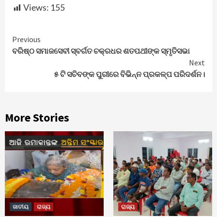
Views:
155
Continue
Previous
ବରିଷ୍ଠ ସମାଜସେବୀ ସ୍ବର୍ଗତ ଚକ୍ରଧର ଶତପଥୀଙ୍କ ସ୍ମୃତିସଭା
Reading
Next
୫ ଟି ସଚିବଙ୍କ ପୁରୀରେ ବିଭିନ୍ନ ପ୍ରକଳ୍ପ ପରିଦର୍ଶନ।
More Stories
ଜାତୀୟ
ରାଜ୍ୟ
ରାଜ୍ୟ