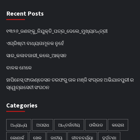
Recent Posts
୧୩୨୬_ଜଣଙ୍କୁ_ନିଯୁକ୍ତି_ପତ୍ର_ଦେଲେ_ମୁଖ୍ୟମନ୍ତ୍ରୀ
ଏଗ୍ରିଷ୍ଟା ବାଧ୍ୟତାମୂଳକ ନୁହେଁ
ସାର_କଳାବଜାରୀ_କଲେ_ଆକ୍ସନ
ବାଳକ ମେଳେ
ହାପିନେସ୍ ଫାଉଣ୍ଡେସନ ତରଫରୁ ତାଳ ମଞ୍ଜି ସଂଗ୍ରହ ଅଭିଯାନପୁରୀ ର
ସ୍ୱେଚ୍ଛାସେବୀ ସଂଗଠନ
Categories
ଅନ୍ୟାନ୍ୟ
ଅପରାଧ
ଆନ୍ତର୍ଜାତୀୟ
ଓଲିଉଡ
କରୋନା
କୋଣାର୍କ
ଖେଳ
ଜାତୀୟ
ଜୀବନଚର୍ଯ୍ୟା
ଦୁର୍ଘଟଣା