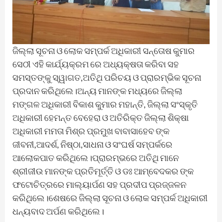
ଜିଲ୍ଲା ସୂଚନା ଓ ଲୋକ ସମ୍ପର୍କ ଅଧିକାରୀ ସନ୍ତୋଷ କୁମାର
ସେଠୀ ଏହି କାର୍ଯ୍ୟକ୍ରମ ରେ ଅଧ୍ୟକ୍ଷତା କରିବା ସହ
ସମସ୍ତଙ୍କୁ ସ୍ୱାଗତ,ଅତିଥି ପରିଚୟ ଓ ପ୍ରାରମ୍ଭିକ ସୂଚନା
ପ୍ରଦାନ କରିଥିଲେ।ଅନ୍ୟ ମାନଙ୍କ ମଧ୍ୟରେ ଜିଲ୍ଲା
ମଙ୍ଗଳ ଅଧିକାରୀ ବିକାଶ କୁମାର ମହାନ୍ତି, ଜିଲ୍ଲା ସଂସ୍କୃତି
ଅଧିକାରୀ ହେମନ୍ତ ବେହେରା ଓ ଅତିରିକ୍ତ ଜିଲ୍ଲା ଶିକ୍ଷା
ଅଧିକାରୀ ମମତା ମିଶ୍ର ପ୍ରମୁଖ ବାବାସାହେବ ଙ୍କ
ଜୀବନୀ,ଆଦର୍ଶ, ନିଷ୍ଠା,ସାଧନା ଓ ସଂଘର୍ଷ ସମ୍ପର୍କରେ
ଆଲୋକପାତ କରିଥିଲେ।ପ୍ରାରମ୍ଭରେ ଅତିଥି ମାନେ
ଶ୍ରୀଜୀଉ ମାନଙ୍କ ପ୍ରତିମୂର୍ତ୍ତି ଓ ଡଃ ଆମ୍ବେଦକର ଙ୍କ
ଫଟୋଚିତ୍ରରେ ମାଲ୍ୟାର୍ପଣ ସହ ପ୍ରଦୀପ ପ୍ରଜ୍ଜଳନ
କରିଥିଲେ।ଶେଷରେ ଜିଲ୍ଲା ସୂଚନା ଓ ଲୋକ ସମ୍ପର୍କ ଅଧିକାରୀ
ଧନ୍ୟବାଦ ଅର୍ପଣ କରିଥିଲେ।