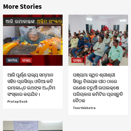
More Stories
ଜାତୀୟ
ରାଜ୍ୟ
ରାଜ୍ୟ
ଆଜି ପୂର୍ଣ୍ଣ ରାଜ୍ୟ ସମ୍ମାନ
ପଞ୍ଚାମା ସ୍ଥିତ ଶ୍ରୀଶ୍ରୀ
ସହିତ ପ୍ରସିଦ୍ଧ ଓଡିଆ କବି
ସିଦ୍ଧି ବିନାୟକ ପୀଠ ଠାରେ
ରମାକାନ୍ତ ରଥଙ୍କ ଅନ୍ତିମ
ଗଣେଶ ଚତୁର୍ଥୀ ଉପଲକ୍ଷେ
ସଂସ୍କାର କରାଯିବ।
ପରିଚାଳନା କମିଟିର ପ୍ରସ୍ତୁତି
ବୈଠକ
Pratap Dash
Teerthkhetra