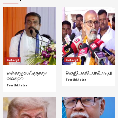
ଅନ୍ୟାନ୍ୟ
ଅନ୍ୟାନ୍ୟ
ନବୀନଙ୍କୁ ଧର୍ମେନ୍ଦ୍ରଙ୍କ
ଚିଙ୍ଗୁଡ଼ି_ଘେରି_ପାଇଁ_ବନ୍ୟା
କାଉଣ୍ଟର
Teerthkhetra
Teerthkhetra