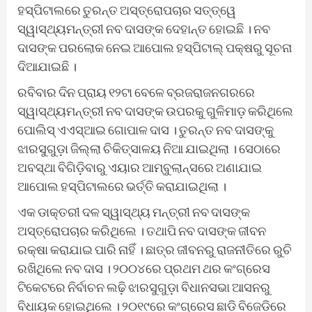
ହସ୍ପିଟାଲରେ ତୁରନ୍ତ ଅସ୍ତ୍ରୋପଚାର ସତ୍ତ୍ୱେ
ସ୍ୱାସ୍ଥ୍ୟମନ୍ତ୍ରୀ ନବ ଦାସଙ୍କ ଦେହାନ୍ତ ହୋଇଛି । ନବ
ଦାସଙ୍କ ପରଲୋକ ନେଇ ଆପୋଲ ହସ୍ପିଟାଲ୍ ପକ୍ଷରୁ ସୂଚନା
ଦିଆଯାଇଛି ।
ରବିବାର ଦିନ ପ୍ରାୟ ୧୨ଟା ବେଳେ ବ୍ରଜରାଜନଗରରେ
ସ୍ୱାସ୍ଥ୍ୟମନ୍ତ୍ରୀ ନବ ଦାସଙ୍କ ଉପରକୁ ଗୁଳିମାଡ଼ କରିଥିଲେ
ପୋଲିସ୍ ଏଏସ୍ଆଇ ଗୋପାଳ ଦାସ । ତୁରନ୍ତ ନବ ଦାସଙ୍କୁ
ଝାରସୁଗୁଡ଼ା ଜିଲ୍ଲା ଚିକିତ୍ସାଳୟ ନିଆ ଯାଇଥିଲା । ସେଠାରେ
ଅବସ୍ଥା ବିଗିଡ଼ିବାରୁ ଏୟାର ଆମ୍ବୁଲାନ୍ସରେ ଅଣାଯାଇ
ଆପୋଲ ହସ୍ପିଟାଲରେ ଭର୍ତ୍ତି କରାଯାଇଥିଲା ।
ଏକ ଡାକ୍ତରୀ ଦଳ ସ୍ୱାସ୍ଥ୍ୟ ମନ୍ତ୍ରୀ ନବ ଦାସଙ୍କ
ଅସ୍ତ୍ରୋପଚାର କରିଥିଲେ । ତଥାପି ନବ ଦାସଙ୍କ ଜୀବନ
ରକ୍ଷା କରାଯାଇ ପାରି ନାହିଁ । ଛାତ୍ର ଜୀବନରୁ ରାଜନୀତିରେ ରୁଚି
ରଖିଥିଲେ ନବ ଦାସ । ୨୦୦୪ରେ ପ୍ରଥମ ଥର କଂଗ୍ରେସ
ଟିକେଟରେ ନିର୍ବାଚନ ଲଢ଼ି ଝାରସୁଗୁଡ଼ା ବିଧାନସଭା ଆସନରୁ
ବିଧାୟକ ହୋଇଥିଲେ । ୨୦୧୯ରେ କଂଗ୍ରେସ ଛାଡ଼ି ବିଜେଡିରେ