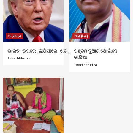
ଅନ୍ୟାନ୍ୟ
ଅନ୍ୟାନ୍ୟ
ଭାରତ_ଉପରେ_ଲାଗିପାରେ_ଶତ_ପ୍ରତିଶତ_ଟାରିଫ୍
ପଞ୍ଚମ ଦୁଆର ଖୋଲିଦେ
କାଳିଆ
Teerthkhetra
Teerthkhetra