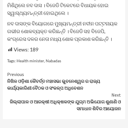
ମିଶିଥିଲେ ନବ ଦାସ । ବିଜେଡି ଟିକେଟରେ ବିଧାୟକ ହୋଇ
ସ୍ୱାସ୍ଥ୍ୟମନ୍ତ୍ରୀ ହୋଇଥିଲେ ।
ନବ ଦାସଙ୍କ ବିୟୋଗରେ ମୁଖ୍ୟମନ୍ତ୍ରୀ ନବୀନ ପଟ୍ଟନାୟକ
ଗଭୀର ଶୋକବ୍ୟକ୍ତ କରିଛନ୍ତି । ବିଜେଡି ସହ ବିଜେପି,
କଂଗ୍ରେସ ଦଳର ନେତା ମଧ୍ୟ ଶୋକ ପ୍ରକାଶ କରିଛନ୍ତି ।
Views:
189
Tags:
Health minister
,
Nabadas
Continue
Previous
ନିଖିଳ ଓଡ଼ିଶା କୈବର୍ତ୍ତ ମହାସଭା ଭୁବନେଶ୍ୱର ର ରାଜ୍ୟ
Reading
କାର୍ଯ୍ୟକାରିଣୀ ବୈଠକ ଓ ସଂକଳ୍ପ ଅଧିବେଶନ
Next
ଜିଲ୍ଲାପାଳ ଓ ଆରକ୍ଷୀ ଅଧିକ୍ଷକଙ୍କ ଯୁଗ୍ମ ଅଭିଯୋଗ ଶୁଣାଣି ଓ
ସମାଧାନ ଶିବିର ଆୟୋଜନ