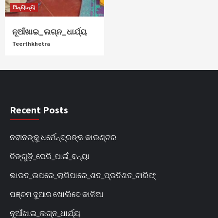
ଅନ୍ୟାନ୍ୟ
ନୂଆଁଖାଇ_ଲଗ୍ନ_ଧାର୍ଯ୍ୟ
Teerthkhetra
Recent Posts
ନବୀନଙ୍କୁ ଧର୍ମେନ୍ଦ୍ରଙ୍କ କାଉଣ୍ଟର
ଚିଙ୍ଗୁଡ଼ି_ଘେରି_ପାଇଁ_ବନ୍ୟା
ଭାରତ_ଉପରେ_ଲାଗିପାରେ_ଶତ_ପ୍ରତିଶତ_ଟାରିଫ୍
ପଞ୍ଚମ ଦୁଆର ଖୋଲିଦେ କାଳିଆ
ନୂଆଁଖାଇ_ଲଗ୍ନ_ଧାର୍ଯ୍ୟ