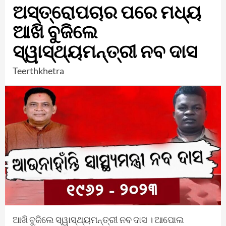
ଅସ୍ତ୍ରୋପଚାର ପରେ ମଧ୍ୟ
ଆଖି ବୁଜିଲେ
ସ୍ୱାସ୍ଥ୍ୟମନ୍ତ୍ରୀ ନବ ଦାସ
Teerthkhetra
ଆଖି ବୁଜିଲେ ସ୍ୱାସ୍ଥ୍ୟମନ୍ତ୍ରୀ ନବ ଦାସ । ଆପୋଲ