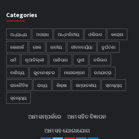
Categories
ଅନ୍ୟାନ୍ୟ
ଅପରାଧ
ଆନ୍ତର୍ଜାତୀୟ
ଓଲିଉଡ
କରୋନା
କୋଣାର୍କ
ଖେଳ
ଜାତୀୟ
ଜୀବନଚର୍ଯ୍ୟା
ଦୁର୍ଘଟଣା
ଧର୍ମ
ନୂଆଦିଲ୍ଲୀ
ପାଣିପାଗ
ପୁରୀ
ବଲିଉଡ
ବାଣିଜ୍ୟ
ଭୁବନେଶ୍ବର
ମନୋରଞ୍ଜନ
ରଥଯାତ୍ରା
ରାଜନୈତିକ
ରାଜ୍ୟ
ଶିକ୍ଷା
ସମ୍ପାଦକୀୟ
ସ୍ବାସ୍ଥ୍ୟ
ସ୍ବାସ୍ଥ୍ୟ
ଆମ ସମ୍ପର୍କରେ
ଆମ ସହିତ ବିଜ୍ଞାପନ
ଆମ ସହ ଯୋଗାଯୋଗ