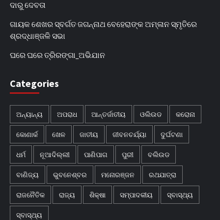
ଦାରୁ ଦେବତା
ଗାୟକ ଶେଖର ସ୍ବର୍ଗତ ଜଗନ୍ନାଥ ବେହେରାଙ୍କ ଅମ୍ଳାନ ସ୍ମୃତିରେ
ଶ୍ରଦ୍ଧାଞ୍ଜଳି ସଭା
ଘରେ ଘରେ ତ୍ରିରଙ୍ଗା_ଅଭିଯାନ
Categories
ଅନ୍ୟାନ୍ୟ
ଅପରାଧ
ଆନ୍ତର୍ଜାତୀୟ
ଓଲିଉଡ
କରୋନା
କୋଣାର୍କ
ଖେଳ
ଜାତୀୟ
ଜୀବନଚର୍ଯ୍ୟା
ଦୁର୍ଘଟଣା
ଧର୍ମ
ନୂଆଦିଲ୍ଲୀ
ପାଣିପାଗ
ପୁରୀ
ବଲିଉଡ
ବାଣିଜ୍ୟ
ଭୁବନେଶ୍ବର
ମନୋରଞ୍ଜନ
ରଥଯାତ୍ରା
ରାଜନୈତିକ
ରାଜ୍ୟ
ଶିକ୍ଷା
ସମ୍ପାଦକୀୟ
ସ୍ବାସ୍ଥ୍ୟ
ସ୍ବାସ୍ଥ୍ୟ