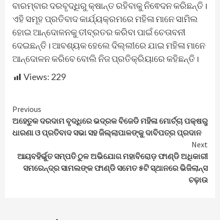
ବାରମ୍ବାର ଦରବୃଦ୍ଧିରୁ କ୍ଷାନ୍ତ ରହିବାକୁ ନିଵେଦନ କରିଛନ୍ତି।
ଏହି ସମୂହ ପ୍ରତିବାଦ କାର୍ଯ୍ୟକ୍ରମରେ ମହିଳା ମାନେ ସାମିଲ
ହୋଇ ଆନ୍ଦୋଳନକୁ ତୀବ୍ରତର କରିବା ପାଇଁ ଚେତାବନୀ
ଦେଇଛନ୍ତି। ଆବଶ୍ୟକ ହେଲେ ଦିଲ୍ଲୀରେ ଯାଇ ମହିଳା ମାନେ
ଆନ୍ଦୋଳନ କରିବେ ବୋଲି ନିଜ ପ୍ରତିକ୍ରିୟାରେ କହିଛନ୍ତି।
Views:
229
Continue
Previous
ଅହେତୁକ ଦରଦାମ ବୃଦ୍ଧିରେ ଭଦ୍ରକ ବିଜେଡି ମହିଳା ମୋର୍ଚ୍ଚା ପକ୍ଷରୁ
Reading
ଧାରଣା ଓ ପ୍ରତିବାଦ ସଭା ସହ ଜିଲ୍ଲାପାଳଙ୍କୁ ଦାବିପତ୍ର ପ୍ରଦାନ
Next
ଆୟବହିର୍ଭୁତ ସମ୍ପତି ଠୁଳ ଅଭିଯୋଗ ମହାବିରୋଡ଼ ଫାଣ୍ଡି ଅଧିକାରୀ
ସମରେନ୍ଦ୍ର ସାମଲଙ୍କ ଫାଣ୍ଡି ସମେତ ୫ଟି ସ୍ଥାନରେ ଭିଜିଲାନ୍ସ
ଚଢ଼ାଉ