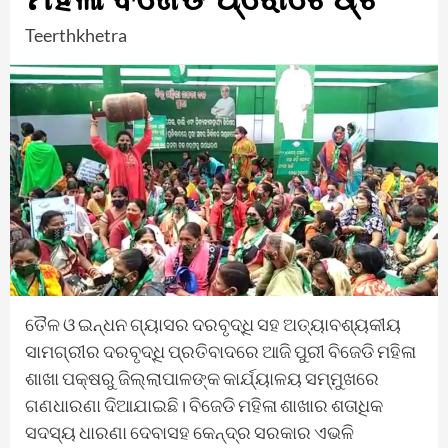
Teerthkhetra
ତୈଳ ଓ ଇନ୍ଧନ ଗ୍ୟାସର ଦରବୃଦ୍ଧି ସହ ଅତ୍ୟାବଶ୍ୟକୀୟ
ସାମଗ୍ରୀର ଦରବୃଦ୍ଧି ପ୍ରତିବାଦରେ ଆଜି ପୁରୀ ବିଜେଡି ମହିଳା
ଶାଖା ପକ୍ଷରୁ ଜିଲ୍ଲାପାଳଙ୍କ କାର୍ଯ୍ୟାଳୟ ସମ୍ମୁଖରେ
ଗଣଧାରଣା ଦିଆଯାଇଛି। ବିଜେଡି ମହିଳା ଶାଖାର ଶତାଧିକ
ସଦସ୍ୟ ଧାରଣା ଦେବାସହ କେନ୍ଦ୍ର ସରକାର ଏଭଳି