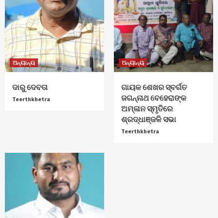
ଅନ୍ୟାନ୍ୟ
ଅନ୍ୟାନ୍ୟ
ଦାରୁ ଦେବତା
ଗାୟକ ଶେଖର ସ୍ବର୍ଗତ
ଜଗନ୍ନାଥ ବେହେରାଙ୍କ
Teerthkhetra
ଅମ୍ଳାନ ସ୍ମୃତିରେ
ଶ୍ରଦ୍ଧାଞ୍ଜଳି ସଭା
Teerthkhetra