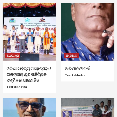
ଅନ୍ୟାନ୍ୟ
ଅନ୍ୟାନ୍ୟ
ଓଡ଼ିଶା ସାହିତ୍ୟ ମହୋତ୍ସବ ଓ
ଅଭିମାନିନୀ ବର୍ଷା
ରାଷ୍ଟ୍ରୀୟ ଯୁବ ସାହିତ୍ୟିକ
Teerthkhetra
ସମ୍ମିଳନୀ ଆୟୋଜିତ
Teerthkhetra