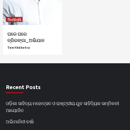
ଅନ୍ୟାନ୍ୟ
ଘରେ ଘରେ
ତ୍ରିରଙ୍ଗା_ଅଭିଯାନ
Teerthkhetra
Recent Posts
ଓଡ଼ିଶା ସାହିତ୍ୟ ମହୋତ୍ସବ ଓ ରାଷ୍ଟ୍ରୀୟ ଯୁବ ସାହିତ୍ୟିକ ସମ୍ମିଳନୀ
ଆୟୋଜିତ
ଅଭିମାନିନୀ ବର୍ଷା