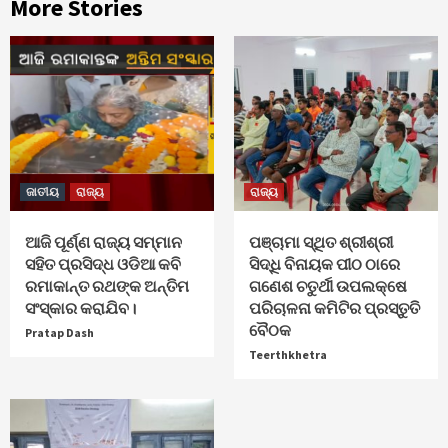
More Stories
ଜାତୀୟ
ରାଜ୍ୟ
ରାଜ୍ୟ
ଆଜି ପୂର୍ଣ୍ଣ ରାଜ୍ୟ ସମ୍ମାନ
ପଞ୍ଚାମା ସ୍ଥିତ ଶ୍ରୀଶ୍ରୀ
ସହିତ ପ୍ରସିଦ୍ଧ ଓଡିଆ କବି
ସିଦ୍ଧି ବିନାୟକ ପୀଠ ଠାରେ
ରମାକାନ୍ତ ରଥଙ୍କ ଅନ୍ତିମ
ଗଣେଶ ଚତୁର୍ଥୀ ଉପଲକ୍ଷେ
ସଂସ୍କାର କରାଯିବ।
ପରିଚାଳନା କମିଟିର ପ୍ରସ୍ତୁତି
ବୈଠକ
Pratap Dash
Teerthkhetra