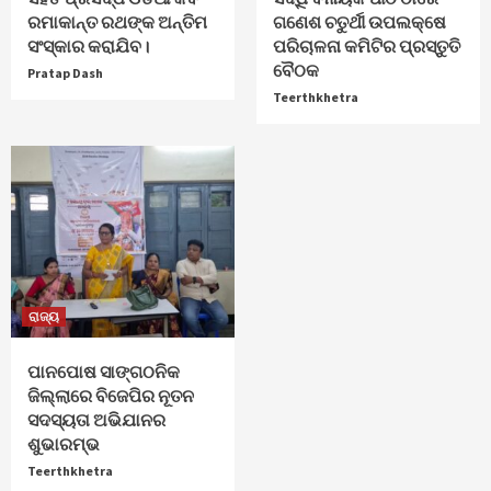
ରମାକାନ୍ତ ରଥଙ୍କ ଅନ୍ତିମ
ଗଣେଶ ଚତୁର୍ଥୀ ଉପଲକ୍ଷେ
ସଂସ୍କାର କରାଯିବ।
ପରିଚାଳନା କମିଟିର ପ୍ରସ୍ତୁତି
ବୈଠକ
Pratap Dash
Teerthkhetra
ରାଜ୍ୟ
ପାନପୋଷ ସାଙ୍ଗଠନିକ
ଜିଲ୍ଲାରେ ବିଜେପିର ନୂତନ
ସଦସ୍ୟତା ଅଭିଯାନର
ଶୁଭାରମ୍ଭ
Teerthkhetra