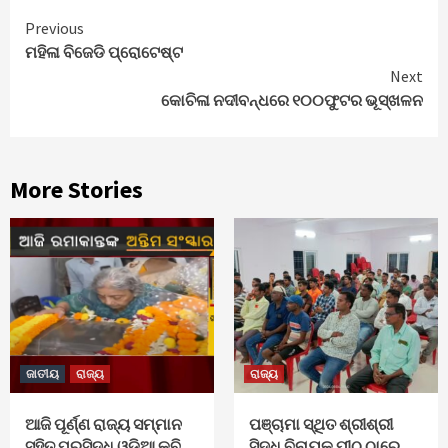
Continue
Previous
ମହିଳା ବିଜେଡି ପ୍ରୋଟେଷ୍ଟ
Reading
Next
କୋଚିଳା ନଦୀବନ୍ଧରେ ୧୦୦ଫୁଟର ଭୂସ୍ଖଳନ
More Stories
ଜାତୀୟ
ରାଜ୍ୟ
ରାଜ୍ୟ
ଆଜି ପୂର୍ଣ୍ଣ ରାଜ୍ୟ ସମ୍ମାନ
ପଞ୍ଚାମା ସ୍ଥିତ ଶ୍ରୀଶ୍ରୀ
ସହିତ ପ୍ରସିଦ୍ଧ ଓଡିଆ କବି
ସିଦ୍ଧି ବିନାୟକ ପୀଠ ଠାରେ