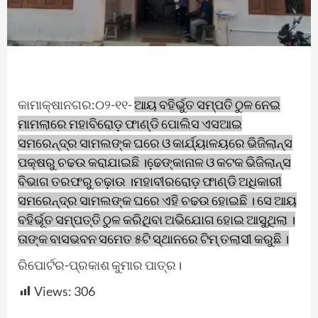
କାମାକ୍ଷାନଗର:୦୨-୧୧-
ଆୟ ବହିର୍ଭୁତ ସମ୍ପତି ଠୁଳ ନେଇ
ମାମଲାରେ ମହାବିରୋଡ଼ ଫାଣ୍ଡି ପୋଲିସ ଏସଆଇ
ସମରେନ୍ଦ୍ର ସାମଲଙ୍କ ଘରେ ଓ କାର୍ଯ୍ୟାଳୟରେ ଭିଜିଲାନ୍ସ
ପକ୍ଷରୁ ଚଢଉ କରାଯାଇଛି ।ଢେ଼ଙ୍କାନାଳ ଓ କଟକ ଭିଜିଲାନ୍ସ
ବିଭାଗ ତରଫରୁ ଚଢ଼ାଉ ।ମହାବୀରରୋଡ଼ ଫାଣ୍ଡି ଅଧିକାରୀ
ସମରେନ୍ଦ୍ର ସାମଲଙ୍କ ଘରେ ଏହି ଚଢଉ ହୋଇଛି । ସେ ଆୟ
ବହିର୍ଭୂତ ସମ୍ପତ୍ତି ଠୁଳ କରିଥିବା ଅଭିଯୋଗ ହୋଇ ଆସୁଥିଲା ।
ତାଙ୍କ ବାସଭବନ ସମେତ ୫ଟି ସ୍ଥାନରେ ଟିମ୍ ତଲାସୀ କରୁଛି ।
ରିପୋର୍ଟର-ପ୍ରକାଶ କୁମାର ପାତ୍ର।
Views:
306