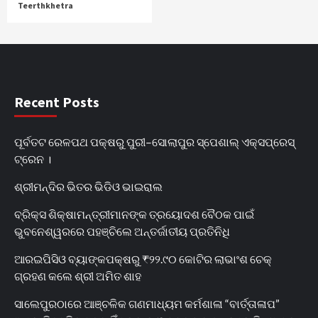
Teerthkhetra
Recent Posts
ପୂର୍ବତଟ ରେଳପଥ ପକ୍ଷରୁ ପୁରୀ–ସୋଲାପୁର ସ୍ପେଶାଲ୍ ଏକ୍ସପ୍ରେସ୍
ଟ୍ରେନ ।
ଶ୍ରୀମନ୍ଦିର ଭିତର ଭିଡିଓ ଭାଇରାଲ
ବ୍ରିକ୍ସ ଶିକ୍ଷାମନ୍ତ୍ରୀମାନଙ୍କ ତ୍ରୟୋଦଶ ବୈଠକ ପାଇଁ
ଭୁବନେଶ୍ୱରରେ ପହଞ୍ଚିଲେ ଅନ୍ତର୍ଜାତୀୟ ପ୍ରତିନିଧି
ଆରଇପିସିଓ ବ୍ୟାଙ୍କପକ୍ଷରୁ ₹୨୨.୯୦ କୋଟିର ଲାଭାଂଶ ଚେକ୍
ଗ୍ରହଣ କଲେ ଶ୍ରୀ ଅମିତ ଶାହ
ସାଲେପୁରଠାରେ ଆଞ୍ଚଳିକ ଗଣମାଧ୍ୟମ କର୍ମଶାଳା “ବାର୍ତ୍ତାଳାପ”