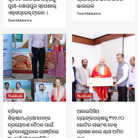
ପୁରୀ–ସୋଲାପୁର ସ୍ପେଶାଲ୍
ଭାଇରାଲ
ଏକ୍ସପ୍ରେସ୍ ଟ୍ରେନ ।
Teerthkhetra
Teerthkhetra
ଅନ୍ୟାନ୍ୟ
ଅନ୍ୟାନ୍ୟ
ବ୍ରିକ୍ସ
ଆରଇପିସିଓ
ଶିକ୍ଷାମନ୍ତ୍ରୀମାନଙ୍କ
ବ୍ୟାଙ୍କପକ୍ଷରୁ ₹୨୨.୯୦
ତ୍ରୟୋଦଶ ବୈଠକ ପାଇଁ
କୋଟିର ଲାଭାଂଶ ଚେକ୍
ଭୁବନେଶ୍ୱରରେ ପହଞ୍ଚିଲେ
ଗ୍ରହଣ କଲେ ଶ୍ରୀ ଅମିତ