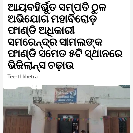
ଆୟବହିର୍ଭୁତ ସମ୍ପତି ଠୁଳ
ଅଭିଯୋଗ ମହାବିରୋଡ଼
ଫାଣ୍ଡି ଅଧିକାରୀ
ସମରେନ୍ଦ୍ର ସାମଲଙ୍କ
ଫାଣ୍ଡି ସମେତ ୫ଟି ସ୍ଥାନରେ
ଭିଜିଲାନ୍ସ ଚଢ଼ାଉ
Teerthkhetra