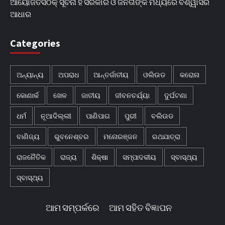
ଆୟୋଜିତସଠିକ୍ ସୂଚନା ହିଁ ସରକାର ଓ ଜନତାଙ୍କ ମଧ୍ୟରେ ବିଶ୍ୱାସର
ଆଧାର
Categories
ଅନ୍ୟାନ୍ୟ
ଅପରାଧ
ଆନ୍ତର୍ଜାତୀୟ
ଓଲିଉଡ
କରୋନା
କୋଣାର୍କ
ଖେଳ
ଜାତୀୟ
ଜୀବନଚର୍ଯ୍ୟା
ଦୁର୍ଘଟଣା
ଧର୍ମ
ନୂଆଦିଲ୍ଲୀ
ପାଣିପାଗ
ପୁରୀ
ବଲିଉଡ
ବାଣିଜ୍ୟ
ଭୁବନେଶ୍ବର
ମନୋରଞ୍ଜନ
ରଥଯାତ୍ରା
ରାଜନୈତିକ
ରାଜ୍ୟ
ଶିକ୍ଷା
ସମ୍ପାଦକୀୟ
ସ୍ବାସ୍ଥ୍ୟ
ସ୍ବାସ୍ଥ୍ୟ
ଆମ ସମ୍ପର୍କରେ
ଆମ ସହିତ ବିଜ୍ଞାପନ