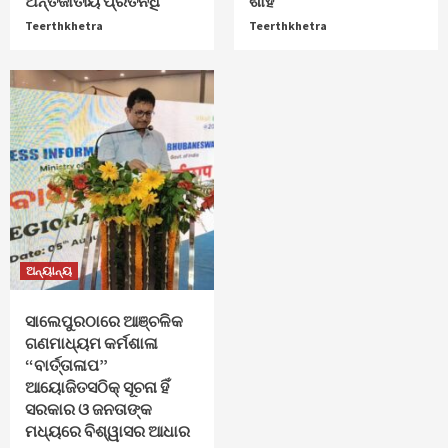
ଅନ୍ତର୍ଜାତୀୟ ପ୍ରତିନିଧି
ଶାହ
Teerthkhetra
Teerthkhetra
ଅନ୍ୟାନ୍ୟ
ସାଲେପୁରଠାରେ ଆଞ୍ଚଳିକ
ଗଣମାଧ୍ୟମ କର୍ମଶାଳା
“ବାର୍ତ୍ତାଳାପ”
ଆୟୋଜିତସଠିକ୍ ସୂଚନା ହିଁ
ସରକାର ଓ ଜନତାଙ୍କ
ମଧ୍ୟରେ ବିଶ୍ୱାସର ଆଧାର