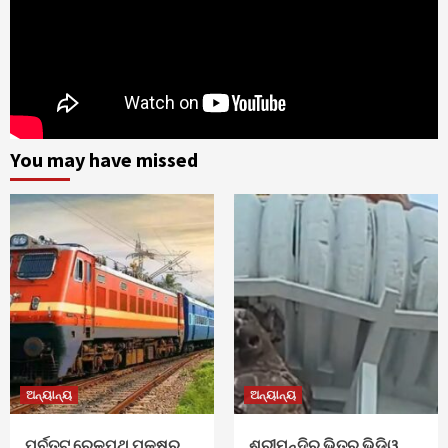
You may have missed
ଅନ୍ୟାନ୍ୟ
ଅନ୍ୟାନ୍ୟ
ପୂର୍ବତଟ ରେଳପଥ ପକ୍ଷରୁ
ଶ୍ରୀମନ୍ଦିର ଭିତର ଭିଡିଓ