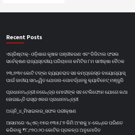
Recent Posts
ଏଗ୍ରିଷ୍ଟାକ୍‌- ଓଡ଼ିଶାର କୃଷକ ପଞ୍ଜୀକରଣ ଏବଂ ଡିଜିଟାଲ ଫସଲ
ସର୍ବେକ୍ଷଣ ରାଜ୍ୟସ୍ତରୀୟ ପରିଚାଳନା କମିଟିର ୮ମ ସମୀକ୍ଷା ବୈଠକ
୨୩,୭୩୧ କୋଟି ଟଙ୍କା ବ୍ୟୟବରାଦ ସହ କମ୍ପ୍ରେସ୍ଡ ବାୟୋଗ୍ୟାସ୍
ପାଇଁ ଜାତୀୟ ସମନ୍ୱିତ ଯୋଜନା-ଗୋବର୍ଦ୍ଧନକୁ କ୍ୟାବିନେଟ୍‌ ମଞ୍ଜୁରି
ପ୍ରଧାନମନ୍ତ୍ରୀ ନରେନ୍ଦ୍ର ମୋଦୀଙ୍କ ସହ ଟେଲିଫୋନ ଯୋଗେ କଥା
ହୋଇଛନ୍ତି ଇସ୍ରାଏଲର ପ୍ରଧାନମନ୍ତ୍ରୀ
ଅଗ୍ନି_୪_ମିସାଇଲର_ସଫଳ ପରୀକ୍ଷଣ
ଆସାମରେ ଏନ୍ଏଚ୍-୧୫ର ୧୩୫.୮୭ କିମି ଅଂଶକୁ ୪-ଲେନ୍‌ରେ ପରିଣତ
କରିବାକୁ ₹୮,୯୭୦.୨୦ କୋଟିର ପ୍ରକଳ୍ପ ଅନୁମୋଦିତ