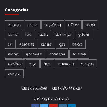
Categories
ଅନ୍ୟାନ୍ୟ
ଅପରାଧ
ଆନ୍ତର୍ଜାତୀୟ
ଓଲିଉଡ
କରୋନା
କୋଣାର୍କ
ଖେଳ
ଜାତୀୟ
ଜୀବନଚର୍ଯ୍ୟା
ଦୁର୍ଘଟଣା
ଧର୍ମ
ନୂଆଦିଲ୍ଲୀ
ପାଣିପାଗ
ପୁରୀ
ବଲିଉଡ
ବାଣିଜ୍ୟ
ଭୁବନେଶ୍ବର
ମନୋରଞ୍ଜନ
ରଥଯାତ୍ରା
ରାଜନୈତିକ
ରାଜ୍ୟ
ଶିକ୍ଷା
ସମ୍ପାଦକୀୟ
ସ୍ବାସ୍ଥ୍ୟ
ସ୍ବାସ୍ଥ୍ୟ
ଆମ ସମ୍ପର୍କରେ
ଆମ ସହିତ ବିଜ୍ଞାପନ
ଆମ ସହ ଯୋଗାଯୋଗ