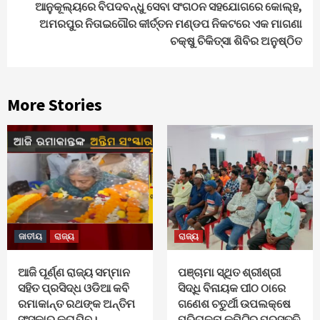
ଆନୁକୂଲ୍ୟରେ ବିପଦବନ୍ଧୁ ସେବା ସଂଗଠନ ସହଯୋଗରେ କୋଲ୍ହ,
ଅମରପୁର ନିତାଇଗୌର କୀର୍ତ୍ତନ ମଣ୍ଡପ ନିକଟରେ ଏକ ମାଗଣା
ଚକ୍ଷୁ ଚିକିତ୍ସା ଶିବିର ଅନୁଷ୍ଠିତ
More Stories
ଜାତୀୟ
ରାଜ୍ୟ
ରାଜ୍ୟ
ଆଜି ପୂର୍ଣ୍ଣ ରାଜ୍ୟ ସମ୍ମାନ
ପଞ୍ଚାମା ସ୍ଥିତ ଶ୍ରୀଶ୍ରୀ
ସହିତ ପ୍ରସିଦ୍ଧ ଓଡିଆ କବି
ସିଦ୍ଧି ବିନାୟକ ପୀଠ ଠାରେ
ରମାକାନ୍ତ ରଥଙ୍କ ଅନ୍ତିମ
ଗଣେଶ ଚତୁର୍ଥୀ ଉପଲକ୍ଷେ
ସଂସ୍କାର କରାଯିବ।
ପରିଚାଳନା କମିଟିର ପ୍ରସ୍ତୁତି