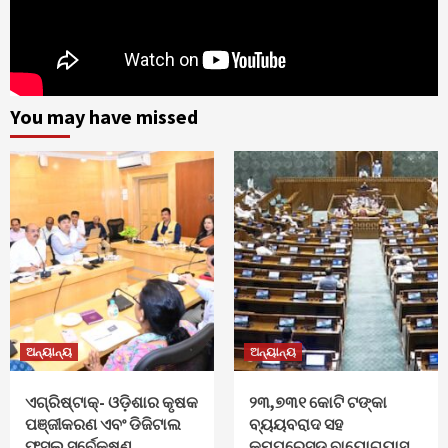
You may have missed
ଅନ୍ୟାନ୍ୟ
ଅନ୍ୟାନ୍ୟ
ଏଗ୍ରିଷ୍ଟାକ୍‌- ଓଡ଼ିଶାର କୃଷକ
୨୩,୭୩୧ କୋଟି ଟଙ୍କା
ପଞ୍ଜୀକରଣ ଏବଂ ଡିଜିଟାଲ
ବ୍ୟୟବରାଦ ସହ
ଫସଲ ସର୍ବେକ୍ଷଣ
କମ୍ପ୍ରେସ୍ଡ ବାୟୋଗ୍ୟାସ୍