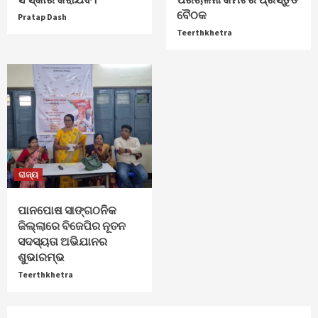
ବୈଠକ
Pratap Dash
Teerthkhetra
ରାଜ୍ୟ
ପାନପୋଷ ସାଙ୍ଗଠନିକ
ଜିଲ୍ଲାରେ ବିଜେପିର ନୂତନ
ସଦସ୍ୟତା ଅଭିଯାନର
ଶୁଭାରମ୍ଭ
Teerthkhetra