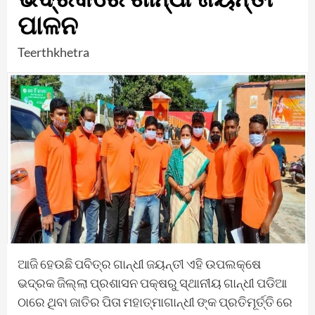
ପାଳନ
Teerthkhetra
ଆଜି ହେଉଛି ପବିତ୍ର ଗାନ୍ଧୀ ଜୟନ୍ତୀ ଏହି ଉପଲକ୍ଷେ
ଭଦ୍ରକ ଜିଲ୍ଲା ପ୍ରଶାସନ ପକ୍ଷରୁ ସ୍ଥାନୀୟ ଗାନ୍ଧୀ ପଡିଆ
ଠାରେ ଥିବା ଜାତିର ପିତା ମହାତ୍ମାଗାନ୍ଧୀ ଙ୍କ ପ୍ରତିମୂର୍ତ୍ତି ରେ