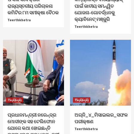
ରାଜ୍ୟସ୍ତରୀୟ ପରିଚାଳନା
ପାଇଁ ଜାତୀୟ ସମନ୍ୱିତ
କମିଟିର ୮ମ ସମୀକ୍ଷା ବୈଠକ
ଯୋଜନା-ଗୋବର୍ଦ୍ଧନକୁ
କ୍ୟାବିନେଟ୍‌ ମଞ୍ଜୁରି
Teerthkhetra
Teerthkhetra
ଅନ୍ୟାନ୍ୟ
ଅନ୍ୟାନ୍ୟ
ପ୍ରଧାନମନ୍ତ୍ରୀ ନରେନ୍ଦ୍ର
ଅଗ୍ନି_୪_ମିସାଇଲର_ସଫଳ
ମୋଦୀଙ୍କ ସହ ଟେଲିଫୋନ
ପରୀକ୍ଷଣ
ଯୋଗେ କଥା ହୋଇଛନ୍ତି
Teerthkhetra