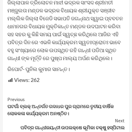
ଜିଲ୍ଲାପାଳ ତ୍ରିଲୋଚନ ମାଝୀ ଭଦ୍ରକ ସାଂସଦ ଶ୍ରୀମତୀ
ମଞ୍ଜୁଲତା ମଣ୍ଡଳ ଭଦ୍ରକ ବିଧାୟକ ଶ୍ରୀଯୁକ୍ତ ସଞ୍ଜୀବ
ମଲ୍ଲିକ ଜିଲ୍ଲା ବିଜେଡି ସଭାପତି ଜଗନ୍ନାଥ ସ୍ୱାଇ ପ୍ବବତନ
ଧାମନଗର ବିଧାୟକ ମୁକ୍ତିକାନ୍ତ ମଣ୍ଡଳ ଉଦଘାଟନ କରିବା
ସହ ସହର କୁ କିଛି ସମୟ ପାଇଁ ସ୍ୱଚ୍ଛ କରିଥିଲେ ଆଜିର ଏହି
ପବିତ୍ର ଦିନ ରେ ଏଭଳି କାର୍ଯ୍ୟକ୍ରମ ସ୍ୱତଃପ୍ରୋତଃ ଭାବେ
ବହୁ ସଂଖ୍ୟାରେ ଲୋକ ଉପସ୍ଥିତ ରହି ଗାନ୍ଧୀ ପଡିଆ ସ୍ଥିତ
ଗାନ୍ଧୀ ଙ୍କ ମୂର୍ତ୍ତି ରେ ପୁଷ୍ପ ମାଲ୍ୟ ଅର୍ପଣ କରିଥିଲେ।
ରିପୋର୍ଟ- ପୁନିଲ କୁମାର ସାମନ୍ତ।
Views:
262
Continue
Previous
ଘଟଗାଁ ବ୍ଲକ୍ ଅନ୍ତର୍ଗତ ଗଦାଧର ପୁର ଗ୍ରାମରେ ତୃତୀୟ ବାର୍ଷିକ
Reading
ଲୋକକଳା କାର୍ଯ୍ୟକ୍ରମ ଅନଷ୍ଠିତ।
Next
ପବିତ୍ର ଗାନ୍ଧୀଜୟନ୍ତୀ ଉପଲକ୍ଷେ ଭୂମିକା ଚକ୍ଷୁ ହସ୍ପିଟାଲ