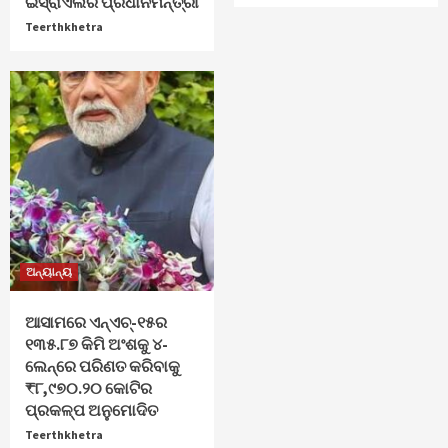
ଇସ୍ରାଏଲର ପ୍ରଧାନମନ୍ତ୍ରୀ
Teerthkhetra
ଅନ୍ୟାନ୍ୟ
ଆସାମରେ ଏନ୍ଏଚ୍-୧୫ର
୧୩୫.୮୭ କିମି ଅଂଶକୁ ୪-
ଲେନ୍‌ରେ ପରିଣତ କରିବାକୁ
₹୮,୯୭୦.୨୦ କୋଟିର
ପ୍ରକଳ୍ପ ଅନୁମୋଦିତ
Teerthkhetra