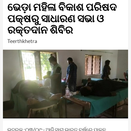
ଭେଡ଼ା ମହିଳା ବିକାଶ ପରିଷଦ
ପକ୍ଷରୁ ସାଧାରଣ ସଭା ଓ
ରକ୍ତଦାନ ଶିବିର
Teerthkhetra
ଭଦ୍ରକ :୦୩/୦୯:- ଆଜି ସାରା ଭାରତ ବର୍ଷରେ ପାଳନ