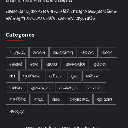
ଆସାମରେ ଏନ୍ଏଚ୍-୧୫ର ୧୩୫.୮୭ କିମି ଅଂଶକୁ ୪-ଲେନ୍‌ରେ ପରିଣତ
କରିବାକୁ ₹୮,୯୭୦.୨୦ କୋଟିର ପ୍ରକଳ୍ପ ଅନୁମୋଦିତ
Categories
ଅନ୍ୟାନ୍ୟ
ଅପରାଧ
ଆନ୍ତର୍ଜାତୀୟ
ଓଲିଉଡ
କରୋନା
କୋଣାର୍କ
ଖେଳ
ଜାତୀୟ
ଜୀବନଚର୍ଯ୍ୟା
ଦୁର୍ଘଟଣା
ଧର୍ମ
ନୂଆଦିଲ୍ଲୀ
ପାଣିପାଗ
ପୁରୀ
ବଲିଉଡ
ବାଣିଜ୍ୟ
ଭୁବନେଶ୍ବର
ମନୋରଞ୍ଜନ
ରଥଯାତ୍ରା
ରାଜନୈତିକ
ରାଜ୍ୟ
ଶିକ୍ଷା
ସମ୍ପାଦକୀୟ
ସ୍ବାସ୍ଥ୍ୟ
ସ୍ବାସ୍ଥ୍ୟ