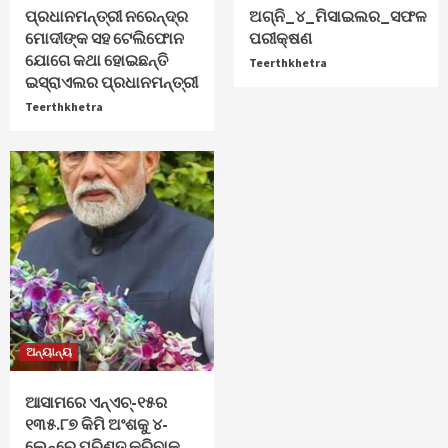
ପ୍ରଧାନମନ୍ତ୍ରୀ ନରେନ୍ଦ୍ର
ଅଗ୍ନି_୪_ମିସାଇଲର_ସଫଳ
ମୋଦୀଙ୍କ ସହ ଟେଲିଫୋନ
ପରୀକ୍ଷଣ
ଯୋଗେ କଥା ହୋଇଛନ୍ତି
Teerthkhetra
ଇସ୍ରାଏଲର ପ୍ରଧାନମନ୍ତ୍ରୀ
Teerthkhetra
ଅନ୍ୟାନ୍ୟ
ଆସାମରେ ଏନ୍ଏଚ୍-୧୫ର
୧୩୫.୮୭ କିମି ଅଂଶକୁ ୪-
ଲେନ୍‌ରେ ପରିଣତ କରିବାକୁ