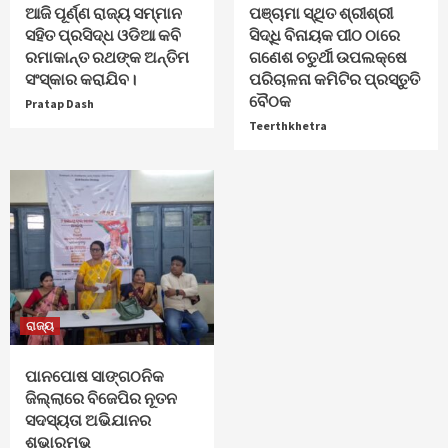
ଆଜି ପୂର୍ଣ୍ଣ ରାଜ୍ୟ ସମ୍ମାନ
ପଞ୍ଚାମା ସ୍ଥିତ ଶ୍ରୀଶ୍ରୀ
ସହିତ ପ୍ରସିଦ୍ଧ ଓଡିଆ କବି
ସିଦ୍ଧି ବିନାୟକ ପୀଠ ଠାରେ
ରମାକାନ୍ତ ରଥଙ୍କ ଅନ୍ତିମ
ଗଣେଶ ଚତୁର୍ଥୀ ଉପଲକ୍ଷେ
ସଂସ୍କାର କରାଯିବ।
ପରିଚାଳନା କମିଟିର ପ୍ରସ୍ତୁତି
ବୈଠକ
Pratap Dash
Teerthkhetra
ରାଜ୍ୟ
ପାନପୋଷ ସାଙ୍ଗଠନିକ
ଜିଲ୍ଲାରେ ବିଜେପିର ନୂତନ
ସଦସ୍ୟତା ଅଭିଯାନର
ଶୁଭାରମ୍ଭ