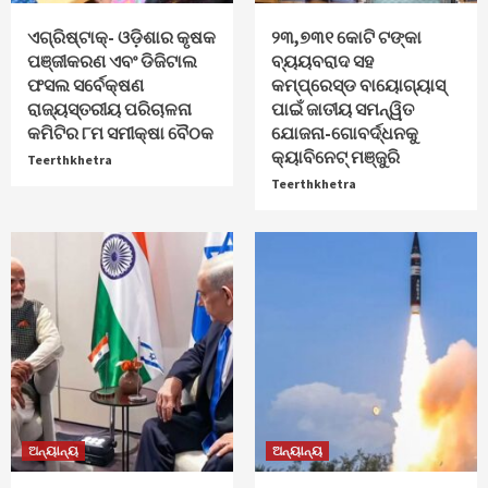
ଏଗ୍ରିଷ୍ଟାକ୍‌- ଓଡ଼ିଶାର କୃଷକ
୨୩,୭୩୧ କୋଟି ଟଙ୍କା
ପଞ୍ଜୀକରଣ ଏବଂ ଡିଜିଟାଲ
ବ୍ୟୟବରାଦ ସହ
ଫସଲ ସର୍ବେକ୍ଷଣ
କମ୍ପ୍ରେସ୍ଡ ବାୟୋଗ୍ୟାସ୍
ରାଜ୍ୟସ୍ତରୀୟ ପରିଚାଳନା
ପାଇଁ ଜାତୀୟ ସମନ୍ୱିତ
କମିଟିର ୮ମ ସମୀକ୍ଷା ବୈଠକ
ଯୋଜନା-ଗୋବର୍ଦ୍ଧନକୁ
କ୍ୟାବିନେଟ୍‌ ମଞ୍ଜୁରି
Teerthkhetra
Teerthkhetra
ଅନ୍ୟାନ୍ୟ
ଅନ୍ୟାନ୍ୟ