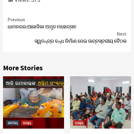
Continue
Previous
ଧାମନଗର:ଆଜାଦିକା ଅମୃତ ମହୋତ୍ସବ
Reading
Next
ସ୍ୱତନ୍ତ୍ର ବନ୍ଧ ନିର୍ମାଣ ନେଇ ଉଚ୍ଚସ୍ତରୀୟ ବୈଠକ
More Stories
ଜାତୀୟ
ରାଜ୍ୟ
ରାଜ୍ୟ