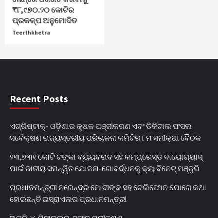
₹୮,୯୭୦.୨୦ କୋଟିର
ପ୍ରକଳ୍ପ ଅନୁମୋଦିତ
Teerthkhetra
Recent Posts
ଏଗ୍ରିଷ୍ଟାକ୍‌- ଓଡ଼ିଶାର କୃଷକ ପଞ୍ଜୀକରଣ ଏବଂ ଡିଜିଟାଲ ଫସଲ
ସର୍ବେକ୍ଷଣ ରାଜ୍ୟସ୍ତରୀୟ ପରିଚାଳନା କମିଟିର ୮ମ ସମୀକ୍ଷା ବୈଠକ
୨୩,୭୩୧ କୋଟି ଟଙ୍କା ବ୍ୟୟବରାଦ ସହ କମ୍ପ୍ରେସ୍ଡ ବାୟୋଗ୍ୟାସ୍
ପାଇଁ ଜାତୀୟ ସମନ୍ୱିତ ଯୋଜନା-ଗୋବର୍ଦ୍ଧନକୁ କ୍ୟାବିନେଟ୍‌ ମଞ୍ଜୁରି
ପ୍ରଧାନମନ୍ତ୍ରୀ ନରେନ୍ଦ୍ର ମୋଦୀଙ୍କ ସହ ଟେଲିଫୋନ ଯୋଗେ କଥା
ହୋଇଛନ୍ତି ଇସ୍ରାଏଲର ପ୍ରଧାନମନ୍ତ୍ରୀ
ଅଗ୍ନି_୪_ମିସାଇଲର_ସଫଳ ପରୀକ୍ଷଣ