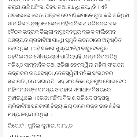
କରାଯାଉଛି ଅହିଂସା ଦିବସ ତଥା ଗାନ୍ଧି ଜୟନ୍ତି । ଏହି
ଅବସରରେ ଭେଡା ଅଞ୍ଚଳ ରେ ମହିଳାମାନେ ନୂଆ କରି ଗଢିଥିବା
ସାମାଜିକ ଅନୁଷ୍ଠାନ ଭେଡା ମହିଳା ବିକାଶ ପରିଷଦର ଏକ
ବୈଠକ ଭଦ୍ରକ ଜିଲ୍ଲା ବାସୁଦେବପୁର ବ୍ଲକ ବାଲିମେଦ
ପଞ୍ଚାୟତ ଚାରବାଟିଆ ଗାନ୍ଧି ସ୍ମୃତି ଭବନଠାରେ ଅନୁଷ୍ଠିତ
ହୋଇଥିଲା । ଏହି ସଭାର ମୁଖ୍ୟଅତିଥି ବାସୁଦେବପୁର
ତହସିଲଦାର ସୌମ୍ୟଶ୍ରୀ ପାଣିଗ୍ରାହି ,ସମ୍ମାନିତ ଅତିଥି
ବରିଷ୍ଠ ସାମ୍ବାଦିକ ତଥା ଓଡିଶା ତେଜସ୍ୱିନୀ ମହିଳା ସଂଗଠନ
ଭଦ୍ରକର ଉପଦେଷ୍ଠା ,ତେଜସ୍ୱିନୀ ମହିଳା ସଂଗଠନର
ସଭାପତି , ଉପ ସଭାପତି , ସହ ସଂପାଦିକା ପ୍ରମୁଖ ଯୋଗଦେଇ
ମହିଳାମାନଙ୍କ ସମସ୍ୟ ଓ ତାହାର ସମାଧାନ ବିଷୟରେ
ବୁଝାଇଥିଲେ । ଭେଡା ମହିଳା ବିକାଶ ପରିଷଦ ପକ୍ଷରୁ
ଚାରିବାଟିଆ ସରକାରୀ ବିଦ୍ୟାଳୟ ଠାରେ ରକ୍ତ ଦାନ ଶିବିର
ମଧ୍ୟ କରାଯାଇଥିଲା ।
ରିପୋର୍ଟ :-ପୁନିଲ କୁମାର. ସାମନ୍ତ
Views:
373