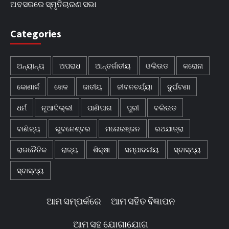
ଅବସରରେ ସ୍ମୃତିଚାରଣ ସଭା
Categories
ଅନ୍ୟାନ୍ୟ
ଅପରାଧ
ଆନ୍ତର୍ଜାତୀୟ
ଓଲିଉଡ
କରୋନା
କୋଣାର୍କ
ଖେଳ
ଜାତୀୟ
ଜୀବନଚର୍ଯ୍ୟା
ଦୁର୍ଘଟଣା
ଧର୍ମ
ନୂଆଦିଲ୍ଲୀ
ପାଣିପାଗ
ପୁରୀ
ବଲିଉଡ
ବାଣିଜ୍ୟ
ଭୁବନେଶ୍ବର
ମନୋରଞ୍ଜନ
ରଥଯାତ୍ରା
ରାଜନୈତିକ
ରାଜ୍ୟ
ଶିକ୍ଷା
ସମ୍ପାଦକୀୟ
ସ୍ବାସ୍ଥ୍ୟ
ସ୍ବାସ୍ଥ୍ୟ
ଆମ ସମ୍ପର୍କରେ
ଆମ ସହିତ ବିଜ୍ଞାପନ
ଆମ ସହ ଯୋଗାଯୋଗ