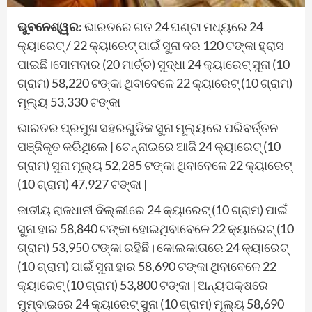
ଭୁବନେଶ୍ୱର:
ଭାରତରେ ଗତ 24 ଘଣ୍ଟା ମଧ୍ୟରେ 24
କ୍ୟାରେଟ୍ / 22 କ୍ୟାରେଟ୍ ପାଇଁ ସୁନା ଦର 120 ଟଙ୍କା ହ୍ରାସ
ପାଇଛି।ସୋମବାର (20 ମାର୍ଚ୍ଚ) ସୁଦ୍ଧା 24 କ୍ୟାରେଟ୍ ସୁନା (10
ଗ୍ରାମ) 58,220 ଟଙ୍କା ଥିବାବେଳେ 22 କ୍ୟାରେଟ୍ (10 ଗ୍ରାମ)
ମୂଲ୍ୟ 53,330 ଟଙ୍କା
ଭାରତର ପ୍ରମୁଖ ସହରଗୁଡିକ ସୁନା ମୂଲ୍ୟରେ ପରିବର୍ତ୍ତନ
ପଞ୍ଜିକୃତ କରିଥିଲେ | ଚେନ୍ନାଇରେ ଆଜି 24 କ୍ୟାରେଟ୍ (10
ଗ୍ରାମ) ସୁନା ମୂଲ୍ୟ 52,285 ଟଙ୍କା ଥିବାବେଳେ 22 କ୍ୟାରେଟ୍
(10 ଗ୍ରାମ) 47,927 ଟଙ୍କା |
ଜାତୀୟ ରାଜଧାନୀ ଦିଲ୍ଲୀରେ 24 କ୍ୟାରେଟ୍ (10 ଗ୍ରାମ) ପାଇଁ
ସୁନା ହାର 58,840 ଟଙ୍କା ହୋଇଥିବାବେଳେ 22 କ୍ୟାରେଟ୍ (10
ଗ୍ରାମ) 53,950 ଟଙ୍କା ରହିଛି। କୋଲକାତାରେ 24 କ୍ୟାରେଟ୍
(10 ଗ୍ରାମ) ପାଇଁ ସୁନା ହାର 58,690 ଟଙ୍କା ଥିବାବେଳେ 22
କ୍ୟାରେଟ୍ (10 ଗ୍ରାମ) 53,800 ଟଙ୍କା | ଅନ୍ୟପକ୍ଷରେ
ମୁମ୍ବାଇରେ 24 କ୍ୟାରେଟ୍ ସୁନା (10 ଗ୍ରାମ) ମୂଲ୍ୟ 58,690