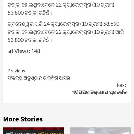
ଟଙ୍କା ହୋଇଥିବାବେଳେ 22 କ୍ୟାରେଟ୍ ସୁନା (10 ଗ୍ରାମ)
53,800 ଟଙ୍କା ରହିଛି।
ଭୁବନେଶ୍ୱର ପରି 24 କ୍ୟାରେଟ୍ ସୁନା (10 ଗ୍ରାମ) 58,690
ଟଙ୍କା ହୋଇଥିବାବେଳେ 22 କ୍ୟାରେଟ୍ ସୁନା (10 ଗ୍ରାମ) ଆଜି
53,800 ଟଙ୍କା ରହିଛି।
Views:
148
Continue
Previous
ସଂକଳ୍ପ ଅନୁଷ୍ଠାନ ର କଵିତା ଆସର
Reading
Next
ଏବିଭିପିର ବିକ୍ଷୋଭ ପ୍ରଦର୍ଶନ
More Stories