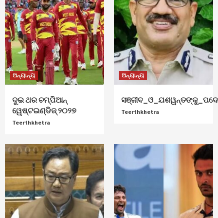
ଅନ୍ୟାନ୍ୟ
ଅନ୍ୟାନ୍ୟ
ଦୁଇ ଥର ଚମ୍ପିଆନ୍‌
ସଞ୍ଜୀବ_ଓ_ଯଶୱନ୍ତଙ୍କୁ_ପଦୋ
ୱେଷ୍ଟଇଣ୍ଡିଜ୍‌ ୨୦୨୭
Teerthkhetra
Teerthkhetra