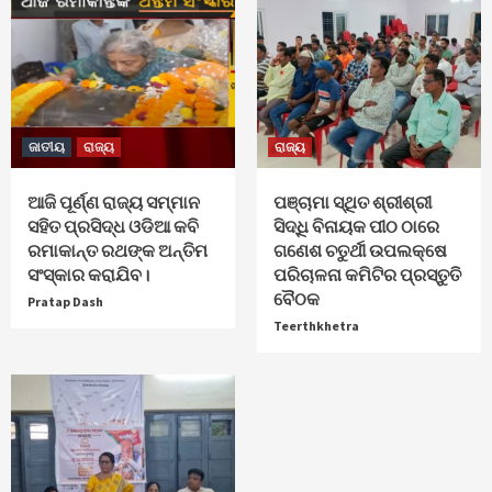
ଜାତୀୟ
ରାଜ୍ୟ
ରାଜ୍ୟ
ଆଜି ପୂର୍ଣ୍ଣ ରାଜ୍ୟ ସମ୍ମାନ
ପଞ୍ଚାମା ସ୍ଥିତ ଶ୍ରୀଶ୍ରୀ
ସହିତ ପ୍ରସିଦ୍ଧ ଓଡିଆ କବି
ସିଦ୍ଧି ବିନାୟକ ପୀଠ ଠାରେ
ରମାକାନ୍ତ ରଥଙ୍କ ଅନ୍ତିମ
ଗଣେଶ ଚତୁର୍ଥୀ ଉପଲକ୍ଷେ
ସଂସ୍କାର କରାଯିବ।
ପରିଚାଳନା କମିଟିର ପ୍ରସ୍ତୁତି
ବୈଠକ
Pratap Dash
Teerthkhetra