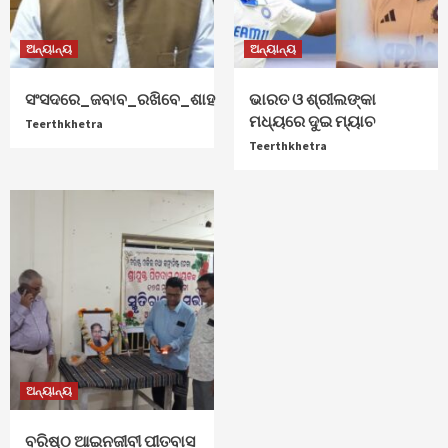
ଅନ୍ୟାନ୍ୟ
ଅନ୍ୟାନ୍ୟ
ସଂସଦରେ_ଜବାବ_ରଖିବେ_ଶାହ
ଭାରତ ଓ ଶ୍ରୀଲଙ୍କା
ମଧ୍ୟରେ ଦୁଇ ମ୍ୟାଚ
Teerthkhetra
Teerthkhetra
ଅନ୍ୟାନ୍ୟ
ବରିଷ୍ଠ ଆଇନଜୀବୀ ପୀତବାସ