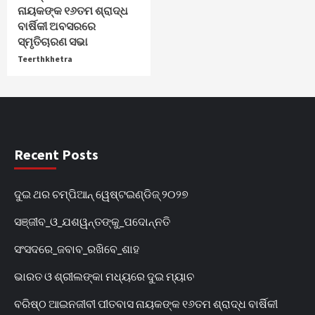
ନାୟକଙ୍କ ୧୬ତମ ଶ୍ରାଦ୍ଧ
ବାର୍ଷିକୀ ଅବସରରେ
ସ୍ମୃତିଚାରଣ ସଭା
Teerthkhetra
Recent Posts
ଦୁଇ ଥର ଚମ୍ପିଆନ୍‌ ୱେଷ୍ଟଇଣ୍ଡିଜ୍‌ ୨୦୨୭
ସଞ୍ଜୀବ_ଓ_ଯଶୱନ୍ତଙ୍କୁ_ପଦୋନ୍ନତି
ସଂସଦରେ_ଜବାବ_ରଖିବେ_ଶାହ
ଭାରତ ଓ ଶ୍ରୀଲଙ୍କା ମଧ୍ୟରେ ଦୁଇ ମ୍ୟାଚ
ବରିଷ୍ଠ ଆଇନଜୀବୀ ପୀତବାସ ନାୟକଙ୍କ ୧୬ତମ ଶ୍ରାଦ୍ଧ ବାର୍ଷିକୀ