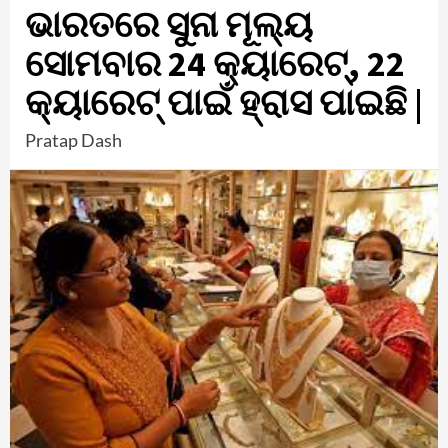
ଭାରତରେ ସୁନା ମୂଲ୍ୟ
ସୋମବାର 24 କ୍ୟାରେଟ୍, 22
କ୍ୟାରେଟ୍ ପାଇଁ ହ୍ରାସ ପାଇଛି |
Pratap Dash