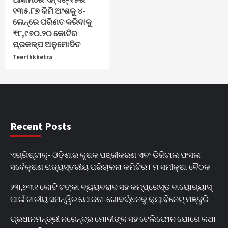
୧୩୫.୮୭ କିମି ଅଂଶକୁ ୪-
ଲେନ୍‌ରେ ପରିଣତ କରିବାକୁ
₹୮,୯୭୦.୨୦ କୋଟିର
ପ୍ରକଳ୍ପ ଅନୁମୋଦିତ
Teerthkhetra
Recent Posts
ଏଗ୍ରିଷ୍ଟାକ୍‌- ଓଡ଼ିଶାର କୃଷକ ପଞ୍ଜୀକରଣ ଏବଂ ଡିଜିଟାଲ ଫସଲ
ସର୍ବେକ୍ଷଣ ରାଜ୍ୟସ୍ତରୀୟ ପରିଚାଳନା କମିଟିର ୮ମ ସମୀକ୍ଷା ବୈଠକ
୨୩,୭୩୧ କୋଟି ଟଙ୍କା ବ୍ୟୟବରାଦ ସହ କମ୍ପ୍ରେସ୍ଡ ବାୟୋଗ୍ୟାସ୍
ପାଇଁ ଜାତୀୟ ସମନ୍ୱିତ ଯୋଜନା-ଗୋବର୍ଦ୍ଧନକୁ କ୍ୟାବିନେଟ୍‌ ମଞ୍ଜୁରି
ପ୍ରଧାନମନ୍ତ୍ରୀ ନରେନ୍ଦ୍ର ମୋଦୀଙ୍କ ସହ ଟେଲିଫୋନ ଯୋଗେ କଥା