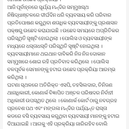
ଆଜି ପୂର୍ବାହ୍ନରେ ସୂର୍ଯ୍ୟ ମନ୍ଦିର ସମ୍ମୁଖସ୍ଥ
ନିଷିଦ୍ଧାଞ୍ଚଳରେ ଦୀର୍ଘଦିନ ଧରି ବ୍ୟବସାୟ କରି ପରିବାର
ପ୍ରତିପୋଷଣ କରୁଥିବା ଶତାଧିକ ବ୍ୟବସାୟୀଙ୍କୁ ପ୍ରଶାସନ
ପକ୍ଷରୁ ଉଛେଦ କରାଯାଇଛି । ଉଛେଦ ସମୟରେ ଅପ୍ରିତିକର
ପରିସ୍ଥିତି ସୃଷ୍ଟି ହୋଇଥିଲା । ପୋଲିସ ଓ ବ୍ୟବସାୟୀଙ୍କ
ମଧ୍ୟରେ ଧସ୍ତାଧସ୍ତି ପରିସ୍ଥିତି ସୃଷ୍ଟି ହୋଇଥିଲା ।
ବ୍ୟବସାୟୀମାନେ ଥଇଥାନ ଦାବିକରି ନିଜ ନିଜ ଦୋକାନ
ସମ୍ମୁଖରେ ଶୋଇ ରହି ପ୍ରତିବାଦ କରିଥିଲେ । ପୋଲିସ
ବଳପୂର୍ବକ ସେମାନଙ୍କୁ ହଟାଇ ଉଛେଦ ପ୍ରକ୍ରିୟା ଆରମ୍ଭ
କରିଥିଲା ।
ଘଟଣା ସ୍ଥଳରେ ଅତିରିକ୍ତ ଏସପି, ତହସିଲଦାର, ତିନିଜଣ
ଥାନାଧିକାରୀ, କୋଣାର୍କ ବିଜ୍ଞାପିତ ଅଞ୍ଚଳ ପରିଷଦର ନିର୍ବାହୀ
ଅଧିକାରୀ ଉପସ୍ଥିତ ଥିଲେ । କୋଣାର୍କ କୋର୍ଟ ଠାରୁ ନବଗ୍ରହ
ପ୍ରବେଶ ପଥ ଏବଂ ମଙ୍ଗଳା ମନ୍ଦିର ପର୍ଯ୍ୟନ୍ତ ରାସ୍ତା
କଡରେ ବସି ବ୍ୟବସାୟ କରୁଥିବା ବ୍ୟବସାୟୀ ମାନଙ୍କୁ ହଟାଇ
ଦିଆଯାଇଛି । ଆଗକୁ ଏହି ପ୍ରକ୍ରିୟା ଜାରିରହିବ ବୋଲି