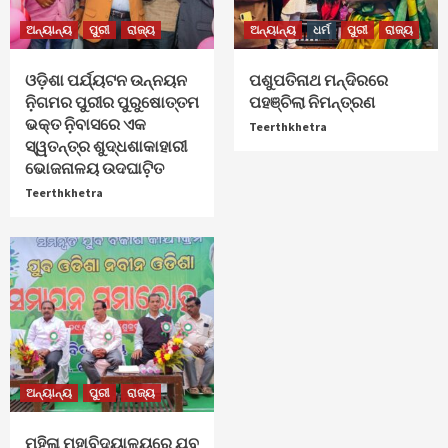
ଅନ୍ୟାନ୍ୟ
ପୁରୀ
ରାଜ୍ୟ
ଅନ୍ୟାନ୍ୟ
ଧର୍ମ
ପୁରୀ
ରାଜ୍ୟ
ଓଡ଼ିଶା ପର୍ଯ୍ୟଟନ ଉନ୍ନୟନ
ପଶୁପତିନାଥ ମନ୍ଦିରରେ
ନ଼ିଗମର ପୁରୀର ପୁରୁଷୋତ୍ତମ
ପହଞ୍ଚିଲା ନିମନ୍ତ୍ରଣ
ଭକ୍ତ ନ଼ିବାସରେ ଏକ
Teerthkhetra
ସ୍ୱତନ୍ତ୍ର ଶୁଦ୍ଧଶାକାହାରୀ
ଭୋଜନାଳୟ ଉଦଘାଟ଼ିତ
Teerthkhetra
ଅନ୍ୟାନ୍ୟ
ପୁରୀ
ରାଜ୍ୟ
ମହିଳା ମହାବିଦ୍ୟାଳୟରେ ଯୁବ