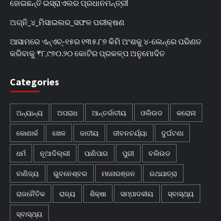
ହୋଇଛନ୍ତି ଇସ୍ରାଏଲର ପ୍ରଧାନମନ୍ତ୍ରୀ
ଅଗ୍ନି_୪_ମିସାଇଲର_ସଫଳ ପରୀକ୍ଷଣ
ଆସାମରେ ଏନ୍ଏଚ୍-୧୫ର ୧୩୫.୮୭ କିମି ଅଂଶକୁ ୪-ଲେନ୍‌ରେ ପରିଣତ
କରିବାକୁ ₹୮,୯୭୦.୨୦ କୋଟିର ପ୍ରକଳ୍ପ ଅନୁମୋଦିତ
Categories
ଅନ୍ୟାନ୍ୟ
ଅପରାଧ
ଆନ୍ତର୍ଜାତୀୟ
ଓଲିଉଡ
କରୋନା
କୋଣାର୍କ
ଖେଳ
ଜାତୀୟ
ଜୀବନଚର୍ଯ୍ୟା
ଦୁର୍ଘଟଣା
ଧର୍ମ
ନୂଆଦିଲ୍ଲୀ
ପାଣିପାଗ
ପୁରୀ
ବଲିଉଡ
ବାଣିଜ୍ୟ
ଭୁବନେଶ୍ବର
ମନୋରଞ୍ଜନ
ରଥଯାତ୍ରା
ରାଜନୈତିକ
ରାଜ୍ୟ
ଶିକ୍ଷା
ସମ୍ପାଦକୀୟ
ସ୍ବାସ୍ଥ୍ୟ
ସ୍ବାସ୍ଥ୍ୟ