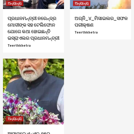
ଅନ୍ୟାନ୍ୟ
ଅନ୍ୟାନ୍ୟ
ପ୍ରଧାନମନ୍ତ୍ରୀ ନରେନ୍ଦ୍ର
ଅଗ୍ନି_୪_ମିସାଇଲର_ସଫଳ
ମୋଦୀଙ୍କ ସହ ଟେଲିଫୋନ
ପରୀକ୍ଷଣ
ଯୋଗେ କଥା ହୋଇଛନ୍ତି
Teerthkhetra
ଇସ୍ରାଏଲର ପ୍ରଧାନମନ୍ତ୍ରୀ
Teerthkhetra
ଅନ୍ୟାନ୍ୟ
ଆସାମରେ ଏନ୍ଏଚ୍-୧୫ର