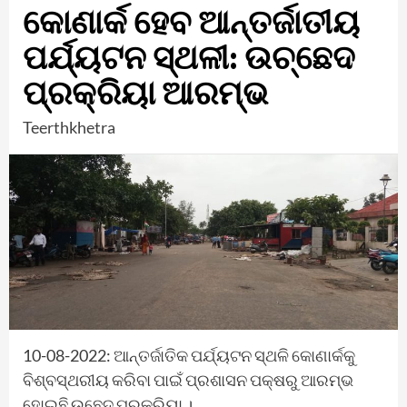
କୋଣାର୍କ ହେବ ଆନ୍ତର୍ଜାତୀୟ
ପର୍ଯ୍ୟଟନ ସ୍ଥଳୀ: ଉଚ୍ଛେଦ
ପ୍ରକ୍ରିୟା ଆରମ୍ଭ
Teerthkhetra
10-08-2022: ଆନ୍ତର୍ଜାତିକ ପର୍ଯ୍ୟଟନ ସ୍ଥଳି କୋଣାର୍କକୁ
ବିଶ୍ବସ୍ଥରୀୟ କରିବା ପାଇଁ ପ୍ରଶାସନ ପକ୍ଷରୁ ଆରମ୍ଭ
ହୋଇଛି ଉଛେଦ ପ୍ରକ୍ରିୟା ।