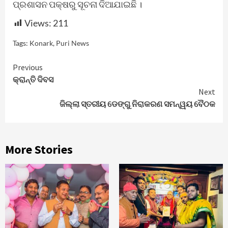
ପ୍ରଶାସନ ପକ୍ଷରୁ ସୂଚନା ଦିଆଯାଇଛି ।
Views:
211
Tags:
Konark
,
Puri News
Continue
Previous
କ୍ରାନ୍ତି ଦିବସ
Reading
Next
ଜିଲ୍ଲା ସ୍ତରୀୟ ଡେଙ୍ଗୁ ନିରାକରଣ ସମନ୍ୱୟ ବୈଠକ
More Stories