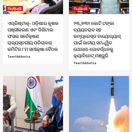
ଅନ୍ୟାନ୍ୟ
ଅନ୍ୟାନ୍ୟ
ଏଗ୍ରିଷ୍ଟାକ୍‌- ଓଡ଼ିଶାର କୃଷକ
୨୩,୭୩୧ କୋଟି ଟଙ୍କା
ପଞ୍ଜୀକରଣ ଏବଂ ଡିଜିଟାଲ
ବ୍ୟୟବରାଦ ସହ
ଫସଲ ସର୍ବେକ୍ଷଣ
କମ୍ପ୍ରେସ୍ଡ ବାୟୋଗ୍ୟାସ୍
ରାଜ୍ୟସ୍ତରୀୟ ପରିଚାଳନା
ପାଇଁ ଜାତୀୟ ସମନ୍ୱିତ
କମିଟିର ୮ମ ସମୀକ୍ଷା ବୈଠକ
ଯୋଜନା-ଗୋବର୍ଦ୍ଧନକୁ
କ୍ୟାବିନେଟ୍‌ ମଞ୍ଜୁରି
Teerthkhetra
Teerthkhetra