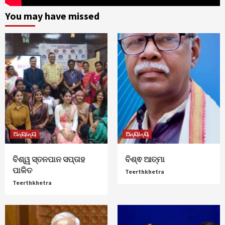
You may have missed
ଅନ୍ୟାନ୍ୟ
ଅନ୍ୟାନ୍ୟ
ବିଶ୍ୱ ସ୍ତନପାନ ସପ୍ତାହ
ବିଶ୍ଵ ଆତ୍ମା
ପାଳିତ
Teerthkhetra
Teerthkhetra