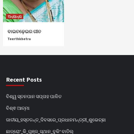
ଅନ୍ୟାନ୍ୟ
ବାଇଚଢ଼େଇର ଗୀତ
Teerthkhetra
Recent Posts
ବିଶ୍ୱ ସ୍ତନପାନ ସପ୍ତାହ ପାଳିତ
ବିଶ୍ଵ ଆତ୍ମା
ଜାତୀୟ_ହସ୍ତତନ୍ତ_ଦିବସରେ_ପ୍ରଧାନମନ୍ତ୍ରୀ_ଶୁଭେଚ୍ଛା
ଛାତ୍ରୋଂ_କି_ଗୁଞ୍ଜ_ସ୍ଥାନ_ବୁକିଂ ବାତିଲ୍