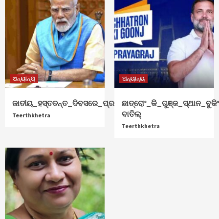
ଅନ୍ୟାନ୍ୟ
ଅନ୍ୟାନ୍ୟ
ଜାତୀୟ_ହସ୍ତତନ୍ତ_ଦିବସରେ_ପ୍ରଧାନମନ୍ତ୍ରୀ_ଶୁଭେଚ୍ଛା
ଛାତ୍ରୋଂ_କି_ଗୁଞ୍ଜ_ସ୍ଥାନ_ବୁକିଂ
ବାତିଲ୍
Teerthkhetra
Teerthkhetra