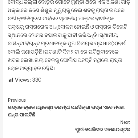
ବୌଦ୍ଧ ଜିଲ୍ଲା ବୋଡ଼ର୍ର ଗୋଟେ ମୁଣ୍ଡା ଥରେ ଏକ ଅଜଣା ଗାଡ଼ି
ଧକ୍କାରେ ଜଣେ ଶିଶୁର ମୃତ୍ୟୁକୁ ନେଇ ଶବକୁ ରାସ୍ତା ଉପରେ
ରଖି କ୍ଷତିପୂରଣ ଦାବିରେ ସ୍ଥାନୀୟ ଅଞ୍ଚଳ ବାସୀଙ୍କ
ପକ୍ଷରୁ ରାସ୍ତାରୋକ ଆନ୍ଦୋଳନ ହୋଇଛି ଓ ରାସ୍ତାର ତିନୋଟି
ସ୍ଥାନରେ ହୋମସ ବସାଇବାକୁ ଦାବୀ କରିଛନ୍ତି।ସ୍ଥାନୀୟ
ବାସିନ୍ଦା ବିଚାନ୍ଦ ପ୍ରଧାନଙ୍କ ପୁଅ ବିନାୟକ ପ୍ରଧାନ(୪)ବର୍ଷ
ବୋଲି ଜଣାପଡ଼ିଛି।ଘଟଣାଟି ଦିନ ୨ ଟା ରେ ଘଟିଥିବାବେଳେ
ଖବର ଲେଖା ଗଲା ବେଳକୁ ପୋଲିସ ପହଞ୍ଚି ନଥିଲେ ରାସ୍ତା
ରୋକ ଅବ୍ୟାହତ ରହିଛି।
Views:
330
Continue
Previous
ଭଦ୍ରକ ବ୍ଲକ ଅଧିନସ୍ଥ ଚରମ୍ପା ପରସିଙ୍ଗା ରାସ୍ତା ଏବେ ମରଣ
Reading
ଯନ୍ତା ପାଲଟିଛି
Next
ପୁରୀ ପୋଲିସର ଏନକାଉଣ୍ଟର