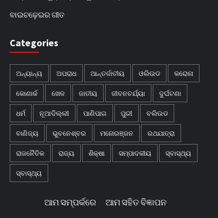
ବାଇଚଢ଼େଇର ଗୀତ
Categories
ଅନ୍ୟାନ୍ୟ
ଅପରାଧ
ଆନ୍ତର୍ଜାତୀୟ
ଓଲିଉଡ
କରୋନା
କୋଣାର୍କ
ଖେଳ
ଜାତୀୟ
ଜୀବନଚର୍ଯ୍ୟା
ଦୁର୍ଘଟଣା
ଧର୍ମ
ନୂଆଦିଲ୍ଲୀ
ପାଣିପାଗ
ପୁରୀ
ବଲିଉଡ
ବାଣିଜ୍ୟ
ଭୁବନେଶ୍ବର
ମନୋରଞ୍ଜନ
ରଥଯାତ୍ରା
ରାଜନୈତିକ
ରାଜ୍ୟ
ଶିକ୍ଷା
ସମ୍ପାଦକୀୟ
ସ୍ବାସ୍ଥ୍ୟ
ସ୍ବାସ୍ଥ୍ୟ
ଆମ ସମ୍ପର୍କରେ
ଆମ ସହିତ ବିଜ୍ଞାପନ