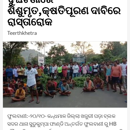
ଶିଶୁମୃତ,କ୍ଷତିପୂରଣ ଦାବିରେ
ରାସ୍ତାରୋକ
Teerthkhetra
ଫୁଲବାଣୀ:-୨୦/୧୦- କନ୍ଧମାଳ ଜିଲ୍ଲା ଖଜୁରୀ ପଡ଼ା ବ୍ଲକ
ସଦର ଥାନା ସୁଡୁକୁମ୍ପା ଫାଣ୍ଡି ଅନ୍ତର୍ଗତ ଫୁଲବାଣୀ ରୁ HB