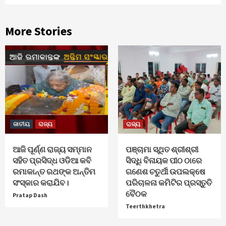
More Stories
ଜାତୀୟ
ରାଜ୍ୟ
ରାଜ୍ୟ
ଆଜି ପୂର୍ଣ୍ଣ ରାଜ୍ୟ ସମ୍ମାନ
ପଞ୍ଚାମା ସ୍ଥିତ ଶ୍ରୀଶ୍ରୀ
ସହିତ ପ୍ରସିଦ୍ଧ ଓଡିଆ କବି
ସିଦ୍ଧି ବିନାୟକ ପୀଠ ଠାରେ
ରମାକାନ୍ତ ରଥଙ୍କ ଅନ୍ତିମ
ଗଣେଶ ଚତୁର୍ଥୀ ଉପଲକ୍ଷେ
ସଂସ୍କାର କରାଯିବ।
ପରିଚାଳନା କମିଟିର ପ୍ରସ୍ତୁତି
ବୈଠକ
Pratap Dash
Teerthkhetra