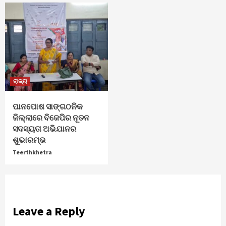
ରାଜ୍ୟ
ପାନପୋଷ ସାଙ୍ଗଠନିକ
ଜିଲ୍ଲାରେ ବିଜେପିର ନୂତନ
ସଦସ୍ୟତା ଅଭିଯାନର
ଶୁଭାରମ୍ଭ
Teerthkhetra
Leave a Reply