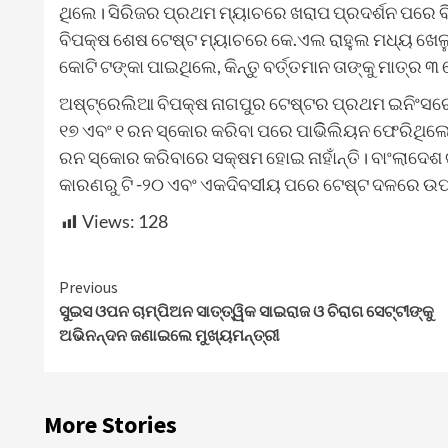
ଥିଲେ। ସିରିଜର ପ୍ରଥମ ମ୍ୟାଚରେ ଖରାପ ପ୍ରଦର୍ଶନ ପରେ ବି
ବିପକ୍ଷ ଶେଷ ଟେଷ୍ଟ ମ୍ୟାଚରେ କେ.ଏଲ ରାହୁଲ ମଧ୍ୟ ଖେଳୁ
କୋଟି ଟଙ୍କା ପାଇଥିଲେ, କିନ୍ତୁ ବର୍ତ୍ତମାନ ତାଙ୍କୁ ମାତ୍ର 
ଅଷ୍ଟ୍ରେଲିଆ ବିପକ୍ଷ ନାଗପୁର ଟେଷ୍ଟର ପ୍ରଥମ ଇନିଂସରେ
୧୭ ଏବଂ ୧ ରନ ସ୍କୋର କରିବା ପରେ ପାଭିିଲିୟନ ଫେରିଥିଲ
ରନ ସ୍କୋର କରିବାରେ ସକ୍ଷମ ହୋଇ ନାହାଁନ୍ତି। ବାଂଲାଦେଶ
କାରଣରୁ ଟି -୨୦ ଏବଂ ଏକଦିବସୀୟ ପରେ ଟେଷ୍ଟ ଦଳରେ ଉପ
Views:
128
Continue
Previous
ସୁଇସ ଓପନ ଚାମ୍ପିଅନ ସାତ୍ତ୍ୱିକ ସାଇରାଜ ଓ ଚିରାଗ ସେଟ୍ଟୀଙ୍କୁ
Reading
ଅଭିନନ୍ଦନ ଜଣାଇଲେ ମୁଖ୍ୟମନ୍ତ୍ରୀ
More Stories