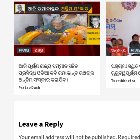
ଜାତୀୟ
ରାଜ୍ୟ
ଅନ୍ୟାନ୍ୟ
ଜାତୀ
ଆଜି ପୂର୍ଣ୍ଣ ରାଜ୍ୟ ସମ୍ମାନ ସହିତ
ପଞ୍ଚାମା ସ୍ଥି
ପ୍ରସିଦ୍ଧ ଓଡିଆ କବି ରମାକାନ୍ତ ରଥଙ୍କ
ଗୁରୁତ୍ୱପୂର୍ଣ୍
ଅନ୍ତିମ ସଂସ୍କାର କରାଯିବ।
Teerthkhetra
Pratap Dash
Leave a Reply
Your email address will not be published.
Required