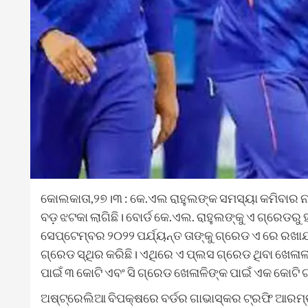
କୋଲକାତା,୨୭।୩ : କେ.ଏଲ ରାହୁଲଙ୍କ ସମସ୍ୟା କମିବାର ନା 
ବଡ଼ ଝଟକା ଲାଗିଛି। ବୋର୍ଡ କେ.ଏଲ. ରାହୁଲଙ୍କୁ ଏ ଗ୍ରେଡରୁ
ସେପ୍ଟେମ୍ବର ୨୦୨୨ ପର୍ଯ୍ୟନ୍ତ ତାଙ୍କୁ ଗ୍ରେଡ ଏ ରେ ରଖାଯାଇଥ
ଗ୍ରେଡ ସ୍ଥିର କରିଛି। ଏଥିରେ ଏ ପ୍ଲସ ଗ୍ରେଡ ଥିବା ଖେଳାଳୀ
ପାଇଁ ୩ କୋଟି ଏବଂ ସି ଗ୍ରେଡ ଖେଳାଳିଙ୍କ ପାଇଁ ଏକ କୋଟି
ଅଷ୍ଟ୍ରେଲିଆ ବିପକ୍ଷରେ ବର୍ଡର ଗାଭାସ୍କର ଟ୍ରଫି ଆରମ୍ଭ