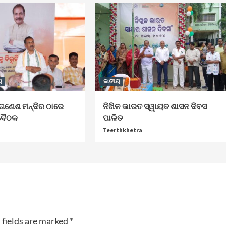
ୟ
ଜାତୀୟ
ତ ଗଣେଶ ମନ୍ଦିର ଠାରେ
ନିଖିଳ ଭାରତ ସ୍ୱାୟତ ଶାସନ ଦିବସ
ଣ ବୈଠକ
ପାଳିତ
Teerthkhetra
 fields are marked
*