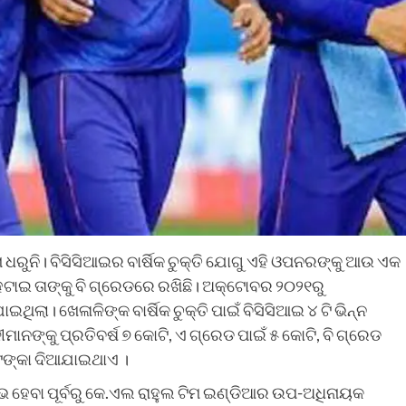
ଧରୁନି। ବିସିସିଆଇର ବାର୍ଷିକ ଚୁକ୍ତି ଯୋଗୁ ଏହି ଓପନରଙ୍କୁ ଆଉ ଏକ
 ହଟାଇ ତାଙ୍କୁ ବି ଗ୍ରେଡରେ ରଖିଛି। ଅକ୍ଟୋବର ୨୦୨୧ରୁ
ିଲା। ଖେଳାଳିଙ୍କ ବାର୍ଷିକ ଚୁକ୍ତି ପାଇଁ ବିସିସିଆଇ ୪ ଟି ଭିନ୍ନ
ମାନଙ୍କୁ ପ୍ରତିବର୍ଷ ୭ କୋଟି, ଏ ଗ୍ରେଡ ପାଇଁ ୫ କୋଟି, ବି ଗ୍ରେଡ
 ଟଙ୍କା ଦିଆଯାଇଥାଏ ।
 ହେବା ପୂର୍ବରୁ କେ.ଏଲ ରାହୁଲ ଟିମ ଇଣ୍ଡିଆର ଉପ-ଅଧିନାୟକ