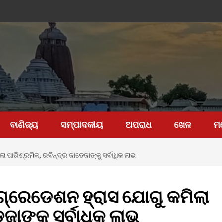
ବାଣିଜ୍ୟ
ସମ୍ପାଦକୀୟ
ଅପରାଧ
ଖେଳ
ମ
ା ପାରିଶ୍ରମିକ, ରବିନ୍ଦ୍ର ଜାଡେଜାଙ୍କୁ ସର୍ବାଧିକ ଲାଭ
 ଗ୍ରେଡେଶନ ହ୍ରାସ ଯୋଗୁ କମିଲା
ଜାଙ୍କୁ ସର୍ବାଧିକ ଲାଭ