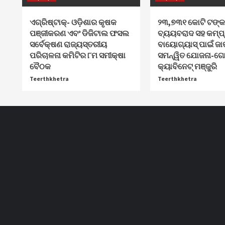
ଏଗ୍ରିଷ୍ଟାକ୍‌- ଓଡ଼ିଶାର କୃଷକ
୨୩,୭୩୧ କୋଟି ଟଙ୍କ
ପଞ୍ଜୀକରଣ ଏବଂ ଡିଜିଟାଲ ଫସଲ
ବ୍ୟୟବରାଦ ସହ କମ୍ପ
ସର୍ବେକ୍ଷଣ ରାଜ୍ୟସ୍ତରୀୟ
ବାୟୋଗ୍ୟାସ୍ ପାଇଁ ଜା
ପରିଚାଳନା କମିଟିର ୮ମ ସମୀକ୍ଷା
ସମନ୍ୱିତ ଯୋଜନା-ଗୋବ
ବୈଠକ
କ୍ୟାବିନେଟ୍‌ ମଞ୍ଜୁରି
Teerthkhetra
Teerthkhetra