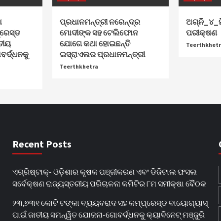
ା
ପ୍ରଧାନମନ୍ତ୍ରୀ ନରେନ୍ଦ୍ର
ଅଗ୍ନି_୪
୍ରେସ୍ଡ
ମୋଦୀଙ୍କ ସହ ଟେଲିଫୋନ
ପରୀକ୍ଷଣ
ତୀୟ
ଯୋଗେ କଥା ହୋଇଛନ୍ତି
Teerthkhet
ର୍ଦ୍ଧନକୁ
ଇସ୍ରାଏଲର ପ୍ରଧାନମନ୍ତ୍ରୀ
Teerthkhetra
Recent Posts
ଏଗ୍ରିଷ୍ଟାକ୍‌- ଓଡ଼ିଶାର କୃଷକ ପଞ୍ଜୀକରଣ ଏବଂ ଡିଜିଟାଲ ଫସଲ
ସର୍ବେକ୍ଷଣ ରାଜ୍ୟସ୍ତରୀୟ ପରିଚାଳନା କମିଟିର ୮ମ ସମୀକ୍ଷା ବୈଠକ
୨୩,୭୩୧ କୋଟି ଟଙ୍କା ବ୍ୟୟବରାଦ ସହ କମ୍ପ୍ରେସ୍ଡ ବାୟୋଗ୍ୟାସ୍
ପାଇଁ ଜାତୀୟ ସମନ୍ୱିତ ଯୋଜନା-ଗୋବର୍ଦ୍ଧନକୁ କ୍ୟାବିନେଟ୍‌ ମଞ୍ଜୁରି