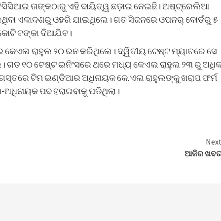
ସିସିଆଇ ତାଙ୍କଠାରୁ ଏହି ଦାୟିତ୍ୱ ଛଡ଼ାଇ ନେଇଛି। ଅଷ୍ଟ୍ରେଲିଆ
ଥିବା ଏକାଦଶରୁ ଓହରି ଯାଇଥିଲେ। ଗତ ସିଜନରେ ଓପନର୍‌ ବୋର୍ଡରୁ ୫
୩ କୋଟି ଟଙ୍କା ଦିଆଯିବ।
 କେଏଲ ରାହୁଲ ୨୦ ରନ କରିଥିଲେ। ଦ୍ୱିତୀୟ ଟେଷ୍ଟ ମ୍ୟାଚରେ ସେ
େ। ଗତ ୧୦ ଟେଷ୍ଟ ଇନିଂସରେ ଥରେ ମଧ୍ୟ କେଏଲ ରାହୁଲ ୨୩ ରୁ ଅଧି
 ଗସ୍ତରେ ଟିମ ଇଣ୍ଡିଆର ଅଧିନାୟକ କେ.ଏଲ ରାହୁଲଙ୍କୁ ଖରାପ ଫର୍ମ
-ଅଧିନାୟକ ପଦ ହରାଇବାକୁ ପଡିଥିଲା।
Nex
ଆଜିର ଖବ