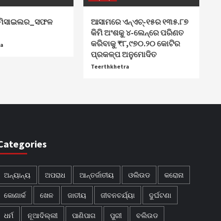
_ମିସାଇଲର_ସଫଳ
ଆସାମରେ ଏନ୍ଏଚ୍-୧୫ର ୧୩୫.୮୭
କିମି ଅଂଶକୁ ୪-ଲେନ୍‌ରେ ପରିଣତ
କରିବାକୁ ₹୮,୯୭୦.୨୦ କୋଟିର
ra
ପ୍ରକଳ୍ପ ଅନୁମୋଦିତ
Teerthkhetra
Categories
ଅନ୍ୟାନ୍ୟ
ଅପରାଧ
ଆନ୍ତର୍ଜାତୀୟ
ଓଲିଉଡ
କରୋନା
କୋଣାର୍କ
ଖେଳ
ଜାତୀୟ
ଜୀବନଚର୍ଯ୍ୟା
ଦୁର୍ଘଟଣା
ଧର୍ମ
ନୂଆଦିଲ୍ଲୀ
ପାଣିପାଗ
ପୁରୀ
ବଲିଉଡ