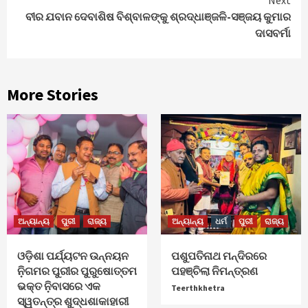
ବୀର ଯବାନ ଦେବାଶିଷ ବିଶ୍ବାଳଙ୍କୁ ଶ୍ରଦ୍ଧାଞ୍ଜଳି-ସଞ୍ଜୟ କୁମାର
ଦାସବର୍ମା
More Stories
ଅନ୍ୟାନ୍ୟ
ପୁରୀ
ରାଜ୍ୟ
ଅନ୍ୟାନ୍ୟ
ଧର୍ମ
ପୁରୀ
ରାଜ୍ୟ
ଓଡ଼ିଶା ପର୍ଯ୍ୟଟନ ଉନ୍ନୟନ
ପଶୁପତିନାଥ ମନ୍ଦିରରେ
ନ଼ିଗମର ପୁରୀର ପୁରୁଷୋତ୍ତମ
ପହଞ୍ଚିଲା ନିମନ୍ତ୍ରଣ
ଭକ୍ତ ନ଼ିବାସରେ ଏକ
Teerthkhetra
ସ୍ୱତନ୍ତ୍ର ଶୁଦ୍ଧଶାକାହାରୀ