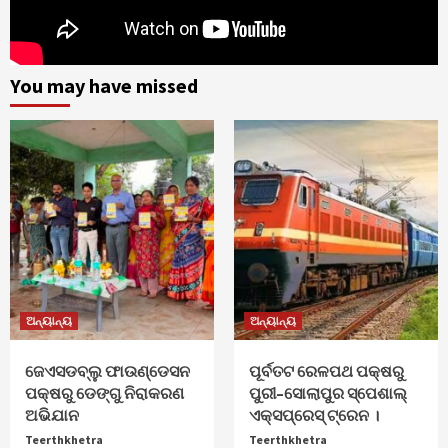
You may have missed
ଅନ୍ୟାନ୍ୟ
ଅନ୍ୟାନ୍ୟ
ଜେଏସଡବ୍ଲୁ ଫାଉଣ୍ଡେସନ
ପୂର୍ବତଟ ରେଳପଥ ପକ୍ଷରୁ
ପକ୍ଷରୁ ଡେଙ୍ଗୁ ନିରାକରଣ
ପୁରୀ–ସୋଲାପୁର ସ୍ପେଶାଲ୍
ଅଭିଯାନ
ଏକ୍ସପ୍ରେସ୍ ଟ୍ରେନ ।
Teerthkhetra
Teerthkhetra