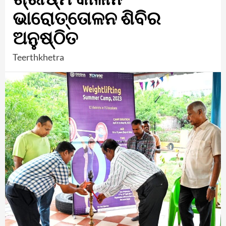
ଭାରୋତ୍ତୋଳନ ଶିବିର
ଅନୁଷ୍ଠିତ
Teerthkhetra