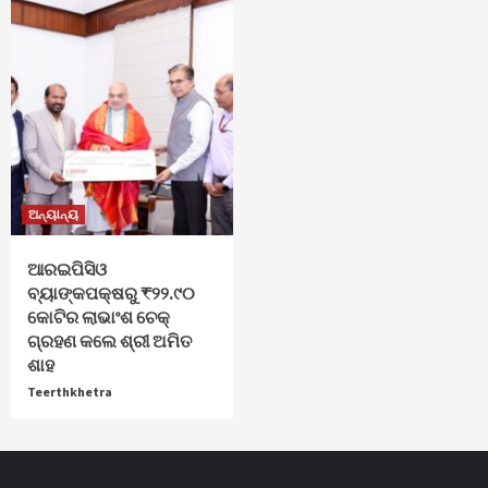
ଅନ୍ୟାନ୍ୟ
ଆରଇପିସିଓ
ବ୍ୟାଙ୍କପକ୍ଷରୁ ₹୨୨.୯୦
କୋଟିର ଲାଭାଂଶ ଚେକ୍
ଗ୍ରହଣ କଲେ ଶ୍ରୀ ଅମିତ
ଶାହ
Teerthkhetra