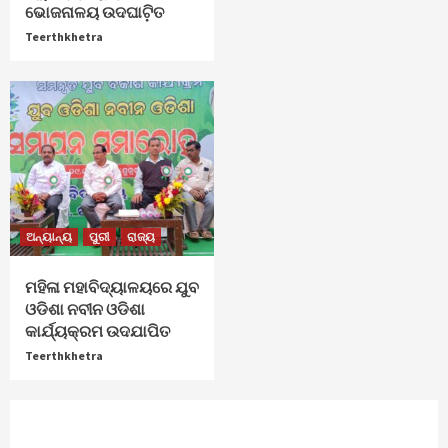
ଭୋଜନାଳୟ ଉଦଘାଟ଼ିତ
Teerthkhetra
ଅନ୍ୟାନ୍ୟ
ପୁରୀ
ରାଜ୍ୟ
ମହିଳା ମହାବିଦ୍ୟାଳୟରେ ଯୁବ
ଓଡିଶା ନବୀନ ଓଡିଶା
କାର୍ଯ୍ୟକ୍ରମ ଉଦଯାପିତ
Teerthkhetra