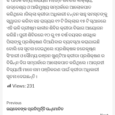
ଉଦ୍ଦେଶ୍ୟ ଓ ଆଭିମୁଖ୍ୟ ସମ୍ପର୍କରେ ଆଲୋକପାତ
କରିଥିଲେ।ଜିଲ୍ଲା କ୍ରୀଡା ଅଧିକାରୀ ଚନ୍ଦନ ସାହୁ ସମସ୍ତଙ୍କୁ
ସ୍ୱାଗତ କରିବା ସହ ରାଜ୍ୟର ୧୨ ଟି ଜିଲ୍ଲାର ୧୫ ଟି ସ୍ଥାନରେ
ଏହି ଭଳି ଗ୍ରୀଷ୍ମ କାଳୀନ ଶିବିର କ୍ରୀଡା ବିଭାଗ ଆୟୋଜନ
କରିଛି। ପୁରୀ ଶିବିରରେ ୧୦ ରୁ ୧୫ ବର୍ଷ ବୟସର ଶତାଧିକ
ପିଲାଙ୍କୁ ପ୍ରଶିକ୍ଷଣ ଦିଆଯିବାର ବ୍ୟବସ୍ଥା କରାଯାଇଛି
ବୋଲି ସେ ସୂଚନା ଦେଇଥିଲେ।ପ୍ରଶିକ୍ଷକ ହରେକୃଷ୍ଣ
ସିଂହାରୀ ଓ ସୌମ୍ୟ ରଞ୍ଜନ ଖୁଣ୍ଟିଆ କ୍ରୀଡା ପ୍ରଶିକ୍ଷଣ ର
ବିଭିନ୍ନ ଦିଗ ସମ୍ପର୍କରେ ଆଲୋକପାତ କରିଥିଲେ। ଆଗ୍ରହୀ
ବିଦ୍ୟାର୍ଥୀ ମାନେ ନାମ ପଞ୍ଜିକରଣ ପାଇଁ କ୍ରୀଡା ଅଧିକାରୀ
ସୂଚନା ଦେଇଛନ୍ତି।
Views:
231
Continue
Previous
ଜୟଦେବଙ୍କ ପ୍ରତିମୂର୍ତ୍ତି ଉନ୍ମୋଚିତ
Reading
Next