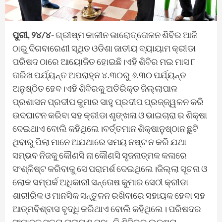
ପୁରୀ, ୨୪/୪-
ଗ୍ରୀଷ୍ମ କାଳୀନ ଭାରୋତ୍ତୋଳନ ଶିବିର ଆଜି
ଠାରୁ ଦିଗବାରେଣୀ ସ୍ଥିତ ଓଡିଶା ଜାତୀୟ ବ୍ୟାୟାମ କ୍ରୀଡା
ପରିଷଦ ଠାରେ ଆୟୋଜିତ ହୋଇଛି।ଏହି ଶିବିର ମଇ ମାସ ୮
ତାରିଖ ପର୍ଯ୍ୟନ୍ତ ଅପରାହ୍ନ ୪.୩୦ରୁ ୬.୩୦ ପର୍ଯ୍ୟନ୍ତ
ଅନୁଷ୍ଠିତ ହେବ।ଏହି ଶିବିରକୁ ଅତିରିକ୍ତ ଜିଲ୍ଲାପାଳ
ପ୍ରଶାସନ ପ୍ରଦୀପ କୁମାର ସାହୁ ପ୍ରଦୀପ ପ୍ରଜ୍ଜ୍ୱଳନ କରି
ଉଦଘାଟନ କରିବା ସହ କ୍ରୀଡା ଶୃଙ୍ଖଳା ଓ ଭାଇଚାରା ର ଶିକ୍ଷା
ଦେଇଥାଏ ବୋଲି କହିଥିଲେ।ବର୍ତ୍ତମାନ ଶିକ୍ଷାନୁଷ୍ଠାନ ଛୁଟି
ଥିବାରୁ ପିଲା ମାନେ ଅଯଥାରେ ସମୟ ନଷ୍ଟ ନ କରି ଯଥା
ସମ୍ଭବ ନିଜକୁ କୌଣସି ନା କୌଣସି ସୃଜନାତ୍ମକ କଳାରେ
ସଂଶ୍ଳିଷ୍ଟ କରିବାକୁ ସେ ପରାମର୍ଶ ଦେଇଥିଲେ।ଜିଲ୍ଲା ସୂଚନା ଓ
ଲୋକ ସମ୍ପର୍କ ଅଧିକାରୀ ସନ୍ତୋଷ କୁମାର ସେଠୀ କ୍ରୀଡା
ଶାରୀରିକ ଓ ମାନସିକ ସନ୍ତୁଳନ ରଖିବାରେ ସହାୟକ ହେବା ସହ
ଆତ୍ମବିଶ୍ବାସ ବୃଦ୍ଧି କରିଥାଏ ବୋଲି କହିଥିଲେ। ପରିଷଦର
ସଂପାଦକ ସତ୍ୟ ନାରାୟଣ ମହାନ୍ତି ଶିବିରର ଲକ୍ଷ୍ୟ,