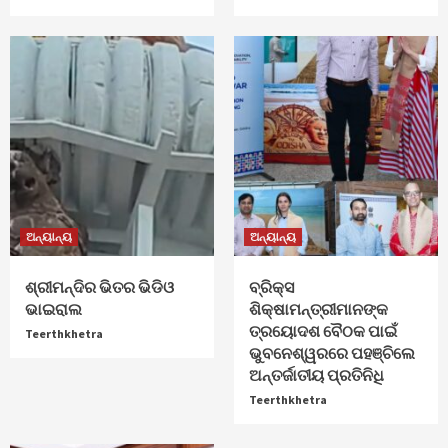
ଅନ୍ୟାନ୍ୟ
ଅନ୍ୟାନ୍ୟ
ଶ୍ରୀମନ୍ଦିର ଭିତର ଭିଡିଓ
ବ୍ରିକ୍ସ
ଭାଇରାଲ
ଶିକ୍ଷାମନ୍ତ୍ରୀମାନଙ୍କ
ତ୍ରୟୋଦଶ ବୈଠକ ପାଇଁ
Teerthkhetra
ଭୁବନେଶ୍ୱରରେ ପହଞ୍ଚିଲେ
ଅନ୍ତର୍ଜାତୀୟ ପ୍ରତିନିଧି
Teerthkhetra