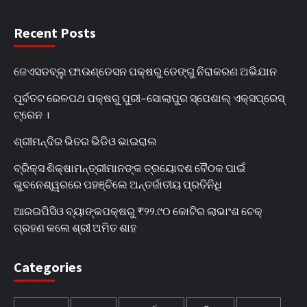
Recent Posts
ଜେଏସଡବ୍ଲୁ ଫାଉଣ୍ଡେସନ ପକ୍ଷରୁ ଡେଙ୍ଗୁ ନିରାକରଣ ଅଭିଯାନ
ପୂର୍ବତଟ ରେଳପଥ ପକ୍ଷରୁ ପୁରୀ–ସୋଲାପୁର ସ୍ପେଶାଲ୍ ଏକ୍ସପ୍ରେସ୍
ଟ୍ରେନ ।
ଶ୍ରୀମନ୍ଦିର ଭିତର ଭିଡିଓ ଭାଇରାଲ
ବ୍ରିକ୍ସ ଶିକ୍ଷାମନ୍ତ୍ରୀମାନଙ୍କ ତ୍ରୟୋଦଶ ବୈଠକ ପାଇଁ
ଭୁବନେଶ୍ୱରରେ ପହଞ୍ଚିଲେ ଅନ୍ତର୍ଜାତୀୟ ପ୍ରତିନିଧି
ଆରଇପିସିଓ ବ୍ୟାଙ୍କପକ୍ଷରୁ ₹୨୨.୯୦ କୋଟିର ଲାଭାଂଶ ଚେକ୍
ଗ୍ରହଣ କଲେ ଶ୍ରୀ ଅମିତ ଶାହ
Categories