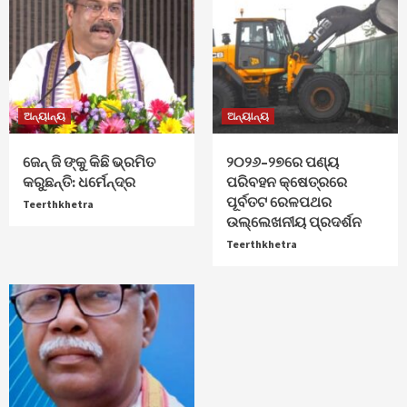
ଅନ୍ୟାନ୍ୟ
ଅନ୍ୟାନ୍ୟ
ଜେନ୍‌ ଜି ଙ୍କୁ କିଛି ଭ୍ରମିତ
୨୦୨୬–୨୭ରେ ପଣ୍ୟ
କରୁଛନ୍ତି: ଧର୍ମେନ୍ଦ୍ର
ପରିବହନ କ୍ଷେତ୍ରରେ
ପୂର୍ବତଟ ରେଳପଥର
Teerthkhetra
ଉଲ୍ଲେଖନୀୟ ପ୍ରଦର୍ଶନ
Teerthkhetra