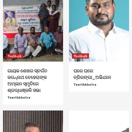
ଅନ୍ୟାନ୍ୟ
ଅନ୍ୟାନ୍ୟ
ଗାୟକ ଶେଖର ସ୍ବର୍ଗତ
ଘରେ ଘରେ
ଜଗନ୍ନାଥ ବେହେରାଙ୍କ
ତ୍ରିରଙ୍ଗା_ଅଭିଯାନ
ଅମ୍ଳାନ ସ୍ମୃତିରେ
Teerthkhetra
ଶ୍ରଦ୍ଧାଞ୍ଜଳି ସଭା
Teerthkhetra