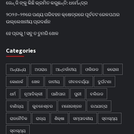
ଜେନ୍‌ ଜି ଙ୍କୁ କିଛି ଭ୍ରମିତ କରୁଛନ୍ତି: ଧର୍ମେନ୍ଦ୍ର
୨୦୨୬–୨୭ରେ ପଣ୍ୟ ପରିବହନ କ୍ଷେତ୍ରରେ ପୂର୍ବତଟ ରେଳପଥର
ଉଲ୍ଲେଖନୀୟ ପ୍ରଦର୍ଶନ
ହେ ପ୍ରଭୁ ! ସବୁ ତ ତୁମରି ଖେଳ
Categories
ଅନ୍ୟାନ୍ୟ
ଅପରାଧ
ଆନ୍ତର୍ଜାତୀୟ
ଓଲିଉଡ
କରୋନା
କୋଣାର୍କ
ଖେଳ
ଜାତୀୟ
ଜୀବନଚର୍ଯ୍ୟା
ଦୁର୍ଘଟଣା
ଧର୍ମ
ନୂଆଦିଲ୍ଲୀ
ପାଣିପାଗ
ପୁରୀ
ବଲିଉଡ
ବାଣିଜ୍ୟ
ଭୁବନେଶ୍ବର
ମନୋରଞ୍ଜନ
ରଥଯାତ୍ରା
ରାଜନୈତିକ
ରାଜ୍ୟ
ଶିକ୍ଷା
ସମ୍ପାଦକୀୟ
ସ୍ବାସ୍ଥ୍ୟ
ସ୍ବାସ୍ଥ୍ୟ