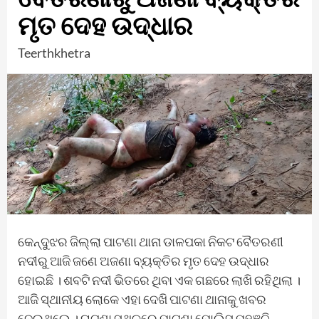
ମୃତ ଦେହ ଉଦ୍ଧାର
Teerthkhetra
କେନ୍ଦୁଝର ଜିଲ୍ଲା ପାଟଣା ଥାନା ଡାଳପକା ନିକଟ ବୈତରଣୀ
ନଦୀରୁ ଆଜି ଜଣେ ଅଜଣା ବ୍ୟକ୍ତିର ମୃତ ଦେହ ଉଦ୍ଧାର
ହୋଇଛି । ଶବଟି ନଦୀ ଭିତରେ ଥିବା ଏକ ଗଛରେ ଲାଖି ରହିଥିଲା ।
ଆଜି ସ୍ଥାନୀୟ ଲୋକେ ଏହା ଦେଖି ପାଟଣା ଥାନାକୁ ଖବର
ଦେଇଥିଲେ । ଘଟଣା ସ୍ଥଳରେ ପାଟଣା ପୋଲିସ ପହଞ୍ଚି