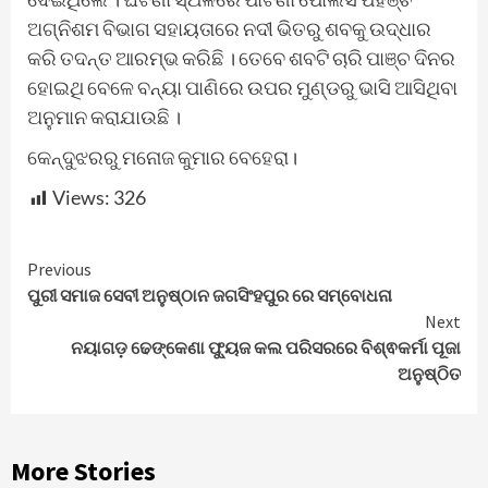
ଅଗ୍ନିଶମ ବିଭାଗ ସହାୟତାରେ ନଦୀ ଭିତରୁ ଶବକୁ ଉଦ୍ଧାର
କରି ତଦନ୍ତ ଆରମ୍ଭ କରିଛି । ତେବେ ଶବଟି ଚାରି ପାଞ୍ଚ ଦିନର
ହୋଇଥି ବେଳେ ବନ୍ୟା ପାଣିରେ ଉପର ମୁଣ୍ଡରୁ ଭାସି ଆସିଥିବା
ଅନୁମାନ କରାଯାଉଛି ।
କେନ୍ଦୁଝରରୁ ମନୋଜ କୁମାର ବେହେରା।
Views:
326
Continue
Previous
ପୁରୀ ସମାଜ ସେବୀ ଅନୁଷ୍ଠାନ ଜଗସିଂହପୁର ରେ ସମ୍ବୋଧନା
Reading
Next
ନୟାଗଡ଼ ଢେଙ୍କେଣା ଫ୍ୟୁଜ କଲ ପରିସରରେ ବିଶ୍ଵକର୍ମା ପୂଜା
ଅନୁଷ୍ଠିତ
More Stories