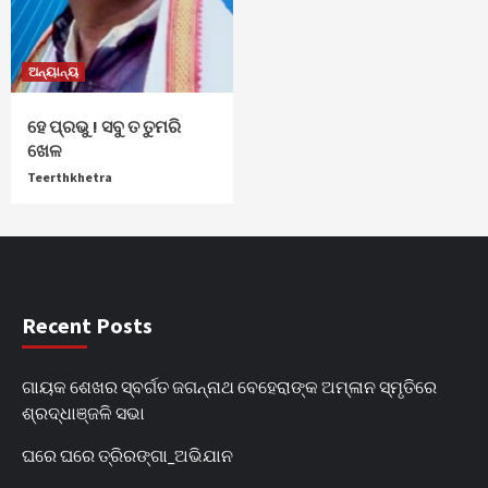
ଅନ୍ୟାନ୍ୟ
ହେ ପ୍ରଭୁ ! ସବୁ ତ ତୁମରି
ଖେଳ
Teerthkhetra
Recent Posts
ଗାୟକ ଶେଖର ସ୍ବର୍ଗତ ଜଗନ୍ନାଥ ବେହେରାଙ୍କ ଅମ୍ଳାନ ସ୍ମୃତିରେ
ଶ୍ରଦ୍ଧାଞ୍ଜଳି ସଭା
ଘରେ ଘରେ ତ୍ରିରଙ୍ଗା_ଅଭିଯାନ