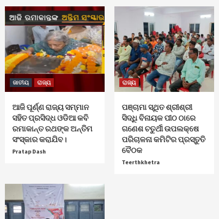
ଜାତୀୟ
ରାଜ୍ୟ
ରାଜ୍ୟ
ଆଜି ପୂର୍ଣ୍ଣ ରାଜ୍ୟ ସମ୍ମାନ
ପଞ୍ଚାମା ସ୍ଥିତ ଶ୍ରୀଶ୍ରୀ
ସହିତ ପ୍ରସିଦ୍ଧ ଓଡିଆ କବି
ସିଦ୍ଧି ବିନାୟକ ପୀଠ ଠାରେ
ରମାକାନ୍ତ ରଥଙ୍କ ଅନ୍ତିମ
ଗଣେଶ ଚତୁର୍ଥୀ ଉପଲକ୍ଷେ
ସଂସ୍କାର କରାଯିବ।
ପରିଚାଳନା କମିଟିର ପ୍ରସ୍ତୁତି
ବୈଠକ
Pratap Dash
Teerthkhetra