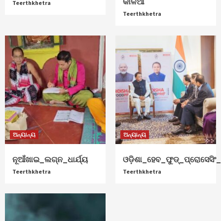
କାଳିଆ
Teerthkhetra
Teerthkhetra
ଅନ୍ୟାନ୍ୟ
ଅନ୍ୟାନ୍ୟ
ନୂଆଁଖାଇ_ଲଗ୍ନ_ଧାର୍ଯ୍ୟ
ଓଡ଼ିଶା_ହେବ_ଫୁଡ୍‌_ପ୍ରୋସେସିଂ_ହ
Teerthkhetra
Teerthkhetra