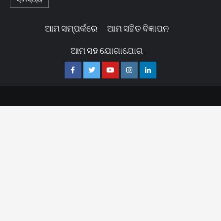
ଆମ ସମ୍ପର୍କରେ
ଆମ ସହିତ ବିଜ୍ଞାପନ
ଆମ ସହ ଯୋଗାଯୋଗ
Facebook
Twitter
Youtube
Instagram
Linkedin