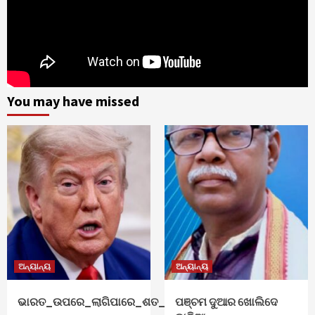
You may have missed
ଅନ୍ୟାନ୍ୟ
ଅନ୍ୟାନ୍ୟ
ଭାରତ_ଉପରେ_ଲାଗିପାରେ_ଶତ_ପ୍ରତିଶତ_ଟାରିଫ୍
ପଞ୍ଚମ ଦୁଆର ଖୋଲିଦେ