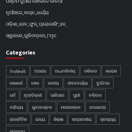
ପଞ୍ଚମ ଦୁଆର ଖୋଲିଦେ କାଳିଆ
ନୂଆଁଖାଇ_ଲଗ୍ନ_ଧାର୍ଯ୍ୟ
ଓଡ଼ିଶା_ହେବ_ଫୁଡ୍‌_ପ୍ରୋସେସିଂ_ହବ୍‌
ସ୍କୁଲରେ_ଗୁଳିମାଡ଼ରେ_୮ମୃତ
Categories
ଅନ୍ୟାନ୍ୟ
ଅପରାଧ
ଆନ୍ତର୍ଜାତୀୟ
ଓଲିଉଡ
କରୋନା
କୋଣାର୍କ
ଖେଳ
ଜାତୀୟ
ଜୀବନଚର୍ଯ୍ୟା
ଦୁର୍ଘଟଣା
ଧର୍ମ
ନୂଆଦିଲ୍ଲୀ
ପାଣିପାଗ
ପୁରୀ
ବଲିଉଡ
ବାଣିଜ୍ୟ
ଭୁବନେଶ୍ବର
ମନୋରଞ୍ଜନ
ରଥଯାତ୍ରା
ରାଜନୈତିକ
ରାଜ୍ୟ
ଶିକ୍ଷା
ସମ୍ପାଦକୀୟ
ସ୍ବାସ୍ଥ୍ୟ
ସ୍ବାସ୍ଥ୍ୟ