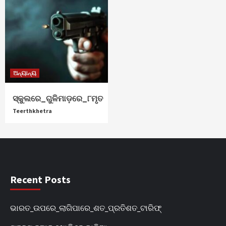
ଅନ୍ୟାନ୍ୟ
ସ୍କୁଲରେ_ଗୁଳିମାଡ଼ରେ_୮ମୃତ
Teerthkhetra
Recent Posts
ଭାରତ_ଉପରେ_ଲାଗିପାରେ_ଶତ_ପ୍ରତିଶତ_ଟାରିଫ୍