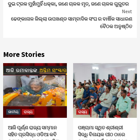
ଦୁଇ ଟ୍ରକ ମୁହାଁମୁହିଁ ଧକ୍କା, ଜଣେ ଚାଳକ ମୃତ, ଜଣେ ଚାଳକ ଗୁରୁତର
Reading
Next
ଢେଙ୍କାନାଳ ଜିଲ୍ଲା ଉପଖଣ୍ଡ ସାମ୍ବାଦିକ ସଂଘ ର ବାର୍ଷିକ ସାଧାରଣ
ବୈଠକ ଅନୁଷ୍ଠିତ
More Stories
ଜାତୀୟ
ରାଜ୍ୟ
ରାଜ୍ୟ
ଆଜି ପୂର୍ଣ୍ଣ ରାଜ୍ୟ ସମ୍ମାନ
ପଞ୍ଚାମା ସ୍ଥିତ ଶ୍ରୀଶ୍ରୀ
ସହିତ ପ୍ରସିଦ୍ଧ ଓଡିଆ କବି
ସିଦ୍ଧି ବିନାୟକ ପୀଠ ଠାରେ