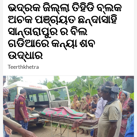
ଭଦ୍ରକ ଜିଲ୍ଲା ତିହିଡି ବ୍ଲକ
ଅଚକ ପଞ୍ଚାୟତ ଛନ୍ଦାସାହି
ସାନ୍ତାରାପୁର ର ବିଲ
ଗଡିଆରେ କନ୍ୟା ଶବ
ଉଦ୍ଧାର
Teerthkhetra