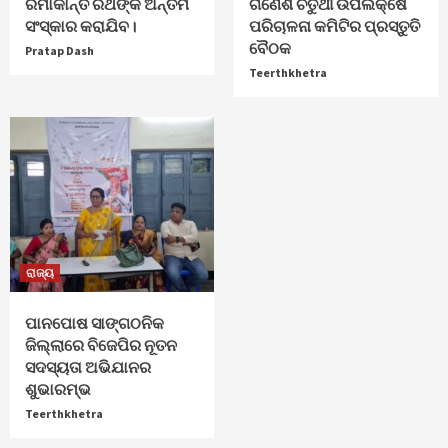
ରମାକାନ୍ତ ରଥଙ୍କ ଅନ୍ତିମ
ଗଣେଶ ଚତୁର୍ଥୀ ଉପଲକ୍ଷେ
ସଂସ୍କାର କରାଯିବ।
ପରିଚାଳନା କମିଟିର ପ୍ରସ୍ତୁତି
ବୈଠକ
Pratap Dash
Teerthkhetra
ରାଜ୍ୟ
ପାନପୋଷ ସାଙ୍ଗଠନିକ
ଜିଲ୍ଲାରେ ବିଜେପିର ନୂତନ
ସଦସ୍ୟତା ଅଭିଯାନର
ଶୁଭାରମ୍ଭ
Teerthkhetra