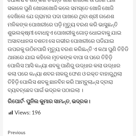
ସକାଳେ ପୁଣି ଖୋଜାଖୋଜି କଲେ ସମସ୍ତେ ଖୋଜି ଖୋଜି
ଦେଖିଲେ ଯେ ଗ୍ରାମର ପଦା ପାଖରେ ଥିବା ଶ୍ରୀ ଗଣେଶ
ମଳିକଙ୍କ ପୋଖରୀରେ ପଡ଼ି ମୃତ୍ୟୁ ବରଣ କରି ଭାସୁଛନ୍ତି
ଶୁଭଲକ୍ଷ୍ମୀ ବୋଧହୁଏ ପୋଖରୀକୁ ଗୋଡ଼ ଧୋଇବାକୁ ଯାଇ
ଅସାବଧାନତା ବଶତଃ ସେ ଗଭୀର ପୋଖରୀରେ ପଡିଯାଇ
ଉପରକୁ ଉଠିନପାରି ମୃତ୍ୟୁ ବରଣ କରିଛନ୍ତି ଏ କଥା ପୁଣି ତିହିଡି
ଥାନାରେ ଯାଇ କହିଲେ ମୃତକଙ୍କ ବାପା ତା ପରେ ତିହିଡ଼ି
ପୋଲିସ ଆସି କନ୍ୟା ଶବକୁ ପାଣିରୁ ଉଦ୍ଧାର କଲା ଉଦ୍ଧାର
କଲା ପରେ କନ୍ୟା ଶବର ନାକରୁ ଫେଣ ଓ ରକ୍ତ ବାହାରୁଥିଲା
ତିହିଡ଼ି ପୋଲିସ ଶବକୁ ଛାନବିନ କରି ଆମ୍ବୁଲାନ୍ସ ଦ୍ବାରା
ବ୍ୟବଚ୍ଛେଦ ପାଇଁ ଭଦ୍ରକ ପଠାଇଲା ।
ରିପୋର୍ଟ- ପୁନିଲ କୁମାର ସାମନ୍ତ, ଭଦ୍ରକ।
Views:
196
Continue
Previous