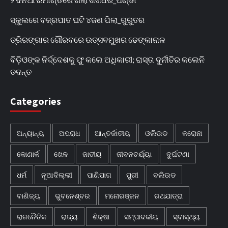
ସ୍କୁଲରେ ବଜ୍ରପାତ ଘଟି ୪ଜଣ ପିଲା_ଗୁରୁତର
ତ୍ରିରଙ୍ଗାର ଗୌରବରେ ଉତ୍ସବମୁଖର ଢେଙ୍କାନାଳ
ବିଡ଼ିଓଙ୍କ ନିର୍ଦ୍ଦେଶକୁ ଫୁ କଲେ ଅଧିକାରୀ; ରାସ୍ତା ଦୁର୍ନୀତିର କଲେନି
ତଦନ୍ତ
Categories
ଅନ୍ୟାନ୍ୟ
ଅପରାଧ
ଆନ୍ତର୍ଜାତୀୟ
ଓଲିଉଡ
କରୋନା
କୋଣାର୍କ
ଖେଳ
ଜାତୀୟ
ଜୀବନଚର୍ଯ୍ୟା
ଦୁର୍ଘଟଣା
ଧର୍ମ
ନୂଆଦିଲ୍ଲୀ
ପାଣିପାଗ
ପୁରୀ
ବଲିଉଡ
ବାଣିଜ୍ୟ
ଭୁବନେଶ୍ବର
ମନୋରଞ୍ଜନ
ରଥଯାତ୍ରା
ରାଜନୈତିକ
ରାଜ୍ୟ
ଶିକ୍ଷା
ସମ୍ପାଦକୀୟ
ସ୍ବାସ୍ଥ୍ୟ