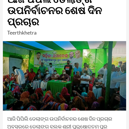
ଉପନିର୍ବାଚନର ଶେଷ ଦିନ
ପ୍ରଚାର
Teerthkhetra
ଆଜି ପିପିଲି ଡେଲାଙ୍ଗ ଉପନିର୍ବାଚନର ଶେଷ ଦିନ ପ୍ରଚାର
ଅବସରରେ ଡେଲାଙ୍ଗ ବ୍ଲକ ଶ୍ରୀ ପୁରୁଷୋତ୍ତମ ପୁର