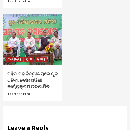
Teerthkhetra
ଅନ୍ୟାନ୍ୟ
ପୁରୀ
ରାଜ୍ୟ
ମହିଳା ମହାବିଦ୍ୟାଳୟରେ ଯୁବ
ଓଡିଶା ନବୀନ ଓଡିଶା
କାର୍ଯ୍ୟକ୍ରମ ଉଦଯାପିତ
Teerthkhetra
Leave a Reply