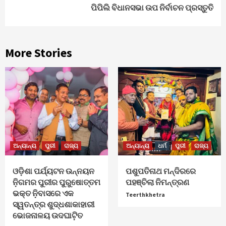
ପିପିଲି ବିଧାନସଭା ଉପ ନିର୍ବାଚନ ପ୍ରସ୍ତୁତି
More Stories
ଅନ୍ୟାନ୍ୟ
ପୁରୀ
ରାଜ୍ୟ
ଅନ୍ୟାନ୍ୟ
ଧର୍ମ
ପୁରୀ
ରାଜ୍ୟ
ଓଡ଼ିଶା ପର୍ଯ୍ୟଟନ ଉନ୍ନୟନ
ପଶୁପତିନାଥ ମନ୍ଦିରରେ
ନ଼ିଗମର ପୁରୀର ପୁରୁଷୋତ୍ତମ
ପହଞ୍ଚିଲା ନିମନ୍ତ୍ରଣ
ଭକ୍ତ ନ଼ିବାସରେ ଏକ
Teerthkhetra
ସ୍ୱତନ୍ତ୍ର ଶୁଦ୍ଧଶାକାହାରୀ
ଭୋଜନାଳୟ ଉଦଘାଟ଼ିତ