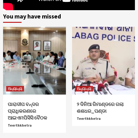
You may have missed
ଅନ୍ୟାନ୍ୟ
ଅନ୍ୟାନ୍ୟ
ପାରାଦୀପ ବନ୍ଦର
୨ ଦିନିଆ ରିମାଣ୍ଡରେ ଗଲା
ପ୍ରାଧିକରଣରେ
ଶଶଧର_ପଣ୍ଡା
ଆଇଏମପିସିସି ବୈଠକ
Teerthkhetra
Teerthkhetra