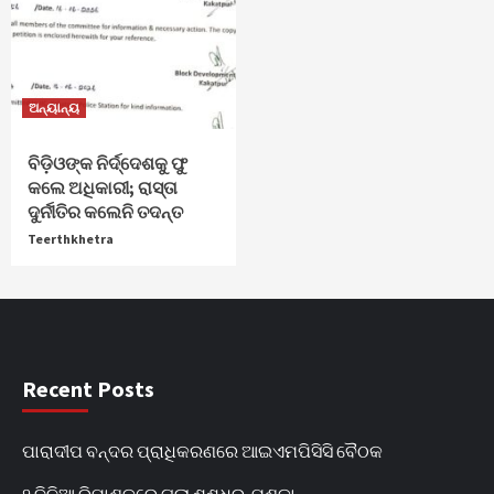
ଅନ୍ୟାନ୍ୟ
ବିଡ଼ିଓଙ୍କ ନିର୍ଦ୍ଦେଶକୁ ଫୁ
କଲେ ଅଧିକାରୀ; ରାସ୍ତା
ଦୁର୍ନୀତିର କଲେନି ତଦନ୍ତ
Teerthkhetra
Recent Posts
ପାରାଦୀପ ବନ୍ଦର ପ୍ରାଧିକରଣରେ ଆଇଏମପିସିସି ବୈଠକ
୨ ଦିନିଆ ରିମାଣ୍ଡରେ ଗଲା ଶଶଧର_ପଣ୍ଡା