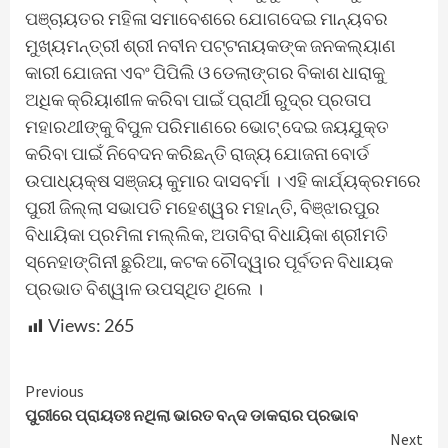
ପଞ୍ଚାୟତର ମହିଳା ସମାବେଶରେ ଯୋଗଦେଇ ମାନ୍ୟବର
ମୁଖ୍ୟମନ୍ତ୍ରୀ ଶ୍ରୀ ନବୀନ ପଟ୍ଟନାୟକଙ୍କ ଜନକଲ୍ୟାଣ
କାରୀ ଯୋଜନା ଏବଂ ପିପିଲି ଓ ଡେଲାଙ୍ଗର ବିକାଶ ଧାରାକୁ
ଅଧିକ କ୍ରିୟାଶୀଳ କରିବା ପାଇଁ ପ୍ରାର୍ଥୀ ରୁଦ୍ର ପ୍ରତାପ
ମହାରଥୀଙ୍କୁ ବିପୁଳ ପରିମାଣରେ ଭୋଟ୍ ଦେଇ ଜୟଯୁକ୍ତ
କରିବା ପାଇଁ ନିବେଦନ କରିଛନ୍ତି ରାଜ୍ୟ ଯୋଜନା ବୋର୍ଡ
ଉପାଧ୍ୟକ୍ଷ ସଞ୍ଜୟ କୁମାର ଦାସବର୍ମା । ଏହି କାର୍ଯ୍ୟକ୍ରମରେ
ପୁରୀ ଜିଲ୍ଲା ସଭାପତି ମହେଶ୍ୱର ମହାନ୍ତି, ବିଞ୍ଝାରପୁର
ବିଧାୟିକା ପ୍ରମିଳା ମଲ୍ଲିକ, ଅତାବିରା ବିଧାୟିକା ଶ୍ରୀମତି
ସ୍ନେହାଙ୍ଗିନୀ ଛୁରିଆ, କଟକ ଚୌଦ୍ୱାର ପୂର୍ବତନ ବିଧାୟକ
ପ୍ରଭାତ ବିଶ୍ୱାଳ ଉପସ୍ଥିତ ଥିଲେ ।
Views:
265
Continue
Previous
ପୁରୀରେ ପ୍ରାୟତଃ ନଥିଲା ଭାରତ ବନ୍ଦ ଡାକରାର ପ୍ରଭାବ
Reading
Next