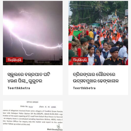
ଅନ୍ୟାନ୍ୟ
ଅନ୍ୟାନ୍ୟ
ସ୍କୁଲରେ ବଜ୍ରପାତ ଘଟି
ତ୍ରିରଙ୍ଗାର ଗୌରବରେ
୪ଜଣ ପିଲା_ଗୁରୁତର
ଉତ୍ସବମୁଖର ଢେଙ୍କାନାଳ
Teerthkhetra
Teerthkhetra