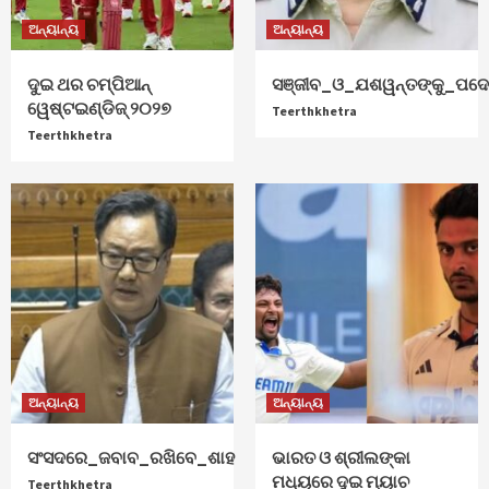
ଅନ୍ୟାନ୍ୟ
ଅନ୍ୟାନ୍ୟ
ଦୁଇ ଥର ଚମ୍ପିଆନ୍‌
ସଞ୍ଜୀବ_ଓ_ଯଶୱନ୍ତଙ୍କୁ_ପଦୋ
ୱେଷ୍ଟଇଣ୍ଡିଜ୍‌ ୨୦୨୭
Teerthkhetra
Teerthkhetra
ଅନ୍ୟାନ୍ୟ
ଅନ୍ୟାନ୍ୟ
ସଂସଦରେ_ଜବାବ_ରଖିବେ_ଶାହ
ଭାରତ ଓ ଶ୍ରୀଲଙ୍କା
ମଧ୍ୟରେ ଦୁଇ ମ୍ୟାଚ
Teerthkhetra