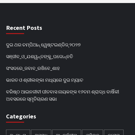
Recent Posts
ଦୁଇ ଥର ଚମ୍ପିଆନ୍‌ ୱେଷ୍ଟଇଣ୍ଡିଜ୍‌ ୨୦୨୭
ସଞ୍ଜୀବ_ଓ_ଯଶୱନ୍ତଙ୍କୁ_ପଦୋନ୍ନତି
ସଂସଦରେ_ଜବାବ_ରଖିବେ_ଶାହ
ଭାରତ ଓ ଶ୍ରୀଲଙ୍କା ମଧ୍ୟରେ ଦୁଇ ମ୍ୟାଚ
ବରିଷ୍ଠ ଆଇନଜୀବୀ ପୀତବାସ ନାୟକଙ୍କ ୧୬ତମ ଶ୍ରାଦ୍ଧ ବାର୍ଷିକୀ
ଅବସରରେ ସ୍ମୃତିଚାରଣ ସଭା
Categories