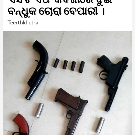
ବନ୍ଧୁକ ଚୋରା ବେପାରୀ ।
Teerthkhetra