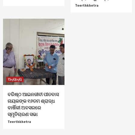
Teerthkhetra
ଅନ୍ୟାନ୍ୟ
ବରିଷ୍ଠ ଆଇନଜୀବୀ ପୀତବାସ
ନାୟକଙ୍କ ୧୬ତମ ଶ୍ରାଦ୍ଧ
ବାର୍ଷିକୀ ଅବସରରେ
ସ୍ମୃତିଚାରଣ ସଭା
Teerthkhetra