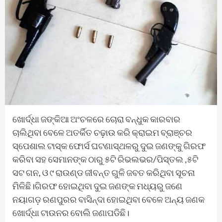
ଖୋର୍ଦ୍ଧା ଜଙ୍କିଆ ଅଂଚଳରେ ଚୋରା ବନ୍ଧୁକ କାରବାର
ଚାଲିଥିବା ବେଳେ ଅତର୍କିତ ଚଢ଼ାଉ କରି କ୍ରାଇମ ବ୍ରାଞ୍ଚର
ସ୍ପେଶାଲ ଟାସ୍କ ଫୋର୍ସ ଘଟଣାସ୍ଥଳରୁ ଦୁଇ ଜଣଙ୍କୁ ଗିରଫ
କରିବା ସହ ସେମାନଙ୍କ ଠାରୁ ୫ଟି ରିଭଲଭର/ପିସ୍ତଲ ,୫ଟି
ସଟ ଗନ, ଓ ୯ ରାଉଣ୍ଡ ଜୀବନ୍ତ ଗୁଳି ଜବତ କରିଥିବା ସୂଚନା
ମିଳିଛି।ଗିରଫ ହୋଇଥିବା ଦୁଇ ଜଣଙ୍କ ମଧ୍ୟରୁ ଜଣେ
ନୟାଗଡ଼ ରଣପୁରର ବାସିନ୍ଦା ହୋଇଥିବା ବେଳେ ଅନ୍ୟ ଜଣକ
ଖୋର୍ଦ୍ଧା ଟାଉନର ବୋଲି ଜଣାପଡିଛି।