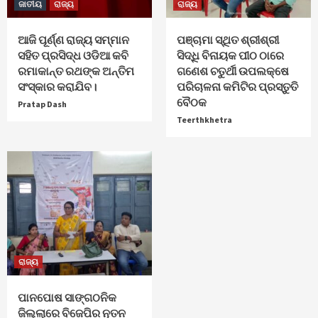
ଜାତୀୟ
ରାଜ୍ୟ
ରାଜ୍ୟ
ଆଜି ପୂର୍ଣ୍ଣ ରାଜ୍ୟ ସମ୍ମାନ
ପଞ୍ଚାମା ସ୍ଥିତ ଶ୍ରୀଶ୍ରୀ
ସହିତ ପ୍ରସିଦ୍ଧ ଓଡିଆ କବି
ସିଦ୍ଧି ବିନାୟକ ପୀଠ ଠାରେ
ରମାକାନ୍ତ ରଥଙ୍କ ଅନ୍ତିମ
ଗଣେଶ ଚତୁର୍ଥୀ ଉପଲକ୍ଷେ
ସଂସ୍କାର କରାଯିବ।
ପରିଚାଳନା କମିଟିର ପ୍ରସ୍ତୁତି
ବୈଠକ
Pratap Dash
Teerthkhetra
ରାଜ୍ୟ
ପାନପୋଷ ସାଙ୍ଗଠନିକ
ଜିଲ୍ଲାରେ ବିଜେପିର ନୂତନ