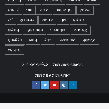
ଅନ୍ୟାନ୍ୟ
ଅପରାଧ
ଆନ୍ତର୍ଜାତୀୟ
ଓଲିଉଡ
କରୋନା
କୋଣାର୍କ
ଖେଳ
ଜାତୀୟ
ଜୀବନଚର୍ଯ୍ୟା
ଦୁର୍ଘଟଣା
ଧର୍ମ
ନୂଆଦିଲ୍ଲୀ
ପାଣିପାଗ
ପୁରୀ
ବଲିଉଡ
ବାଣିଜ୍ୟ
ଭୁବନେଶ୍ବର
ମନୋରଞ୍ଜନ
ରଥଯାତ୍ରା
ରାଜନୈତିକ
ରାଜ୍ୟ
ଶିକ୍ଷା
ସମ୍ପାଦକୀୟ
ସ୍ବାସ୍ଥ୍ୟ
ସ୍ବାସ୍ଥ୍ୟ
ଆମ ସମ୍ପର୍କରେ
ଆମ ସହିତ ବିଜ୍ଞାପନ
ଆମ ସହ ଯୋଗାଯୋଗ
Facebook
Twitter
Youtube
Instagram
Linkedin