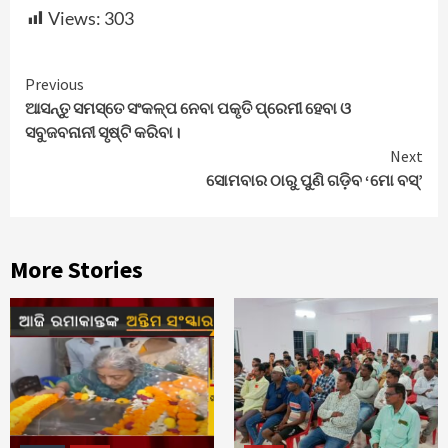
Views:
303
Continue
Previous
ଆସନ୍ତୁ ସମସ୍ତେ ସଂକଳ୍ପ ନେବା ପକୃତି ପ୍ରେମୀ ହେବା ଓ
Reading
ସବୁଜବନାନୀ ସୃଷ୍ଟି କରିବା।
Next
ସୋମବାର ଠାରୁ ପୁଣି ଗଡ଼ିବ ‘ମୋ ବସ୍‌’
More Stories