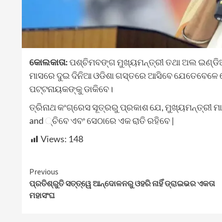
କୋଲକାତା:
ପଶ୍ଚିମବଙ୍ଗ ମୁଖ୍ୟମନ୍ତ୍ରୀ ତଥା ଅଲ ଇଣ୍ଡିଆ 
ମାସରେ ଦୁଇ ଦିନିଆ ଓଡିଶା ଗସ୍ତରେ ଆସିବେ ଯେତେବେଳେ ସେ 
ପଟ୍ଟନାୟକଙ୍କୁ ଡାକିବେ।
ତ୍ରିନାଥ କଂଗ୍ରେସ ସୂତ୍ରରୁ ପ୍ରକାଶ ଯେ, ମୁଖ୍ୟମନ୍ତ୍ରୀ ମ
and ୍ଚିବେ ଏବଂ ସେଠାରେ ଏକ ରାତି ରହିବେ |
Views:
148
Continue
Previous
ପ୍ରତିଶ୍ରୁତି ସତ୍ତ୍ୱେ ଆନ୍ଦୋଳନରୁ ଓହରି ନାହିଁ ଡ୍ରାଇଭର ଏକତା
Reading
ମହାସଂଘ