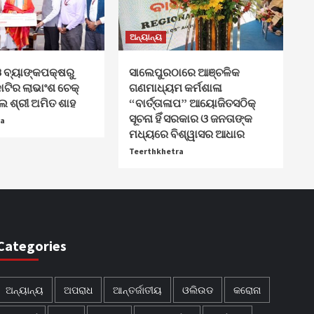
ଅନ୍ୟାନ୍ୟ
 ବ୍ୟାଙ୍କପକ୍ଷରୁ
ସାଲେପୁରଠାରେ ଆଞ୍ଚଳିକ
ଟିର ଲାଭାଂଶ ଚେକ୍
ଗଣମାଧ୍ୟମ କର୍ମଶାଳା
 ଶ୍ରୀ ଅମିତ ଶାହ
“ବାର୍ତ୍ତାଳାପ” ଆୟୋଜିତସଠିକ୍
ସୂଚନା ହିଁ ସରକାର ଓ ଜନତାଙ୍କ
ra
ମଧ୍ୟରେ ବିଶ୍ୱାସର ଆଧାର
Teerthkhetra
Categories
ଅନ୍ୟାନ୍ୟ
ଅପରାଧ
ଆନ୍ତର୍ଜାତୀୟ
ଓଲିଉଡ
କରୋନା