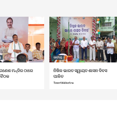
ୟ
ଜାତୀୟ
ତ ଗଣେଶ ମନ୍ଦିର ଠାରେ
ନିଖିଳ ଭାରତ ସ୍ୱାୟତ ଶାସନ ଦିବସ
ଣ ବୈଠକ
ପାଳିତ
Teerthkhetra