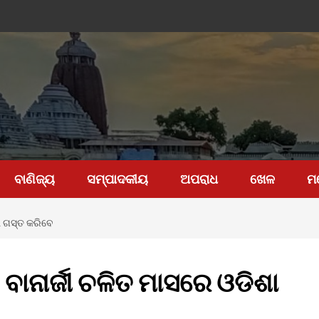
ବାଣିଜ୍ୟ
ସମ୍ପାଦକୀୟ
ଅପରାଧ
ଖେଳ
ମ
ା ଗସ୍ତ କରିବେ
ାନାର୍ଜୀ ଚଳିତ ମାସରେ ଓଡିଶା