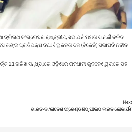
ତ୍ରିନାଥ କଂଗ୍ରେସର ରାଷ୍ଟ୍ରୀୟ ସଭାପତି ମମତା ବାନାର୍ଜୀ ଚଳିତ
ତାଙ୍କ ପ୍ରତିପକ୍ଷ ତଥା ବିଜୁ ଜନତା ଦଳ (ବିଜେଡି) ସଭାପତି ନବୀନ
ାର୍ଚ୍ଚ 21 ତାରିଖ ସନ୍ଧ୍ୟାରେ ଓଡ଼ିଶାର ରାଜଧାନୀ ଭୁବନେଶ୍ୱରରେ ପହ
Nex
ଭାରତ-ବାଂଲାଦେଶ ଫ୍ରେଣ୍ଡଶିପ୍‌ ପାଇପ ଲାଇନ ଲୋକାର୍ପ