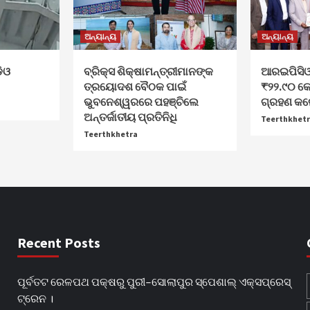
ଅନ୍ୟାନ୍ୟ
ଅନ୍ୟାନ୍ୟ
ଡିଓ
ବ୍ରିକ୍ସ ଶିକ୍ଷାମନ୍ତ୍ରୀମାନଙ୍କ
ଆରଇପିସିଓ
ତ୍ରୟୋଦଶ ବୈଠକ ପାଇଁ
₹୨୨.୯୦ କୋ
ଭୁବନେଶ୍ୱରରେ ପହଞ୍ଚିଲେ
ଗ୍ରହଣ କଲେ
ଅନ୍ତର୍ଜାତୀୟ ପ୍ରତିନିଧି
Teerthkhet
Teerthkhetra
Recent Posts
ପୂର୍ବତଟ ରେଳପଥ ପକ୍ଷରୁ ପୁରୀ–ସୋଲାପୁର ସ୍ପେଶାଲ୍ ଏକ୍ସପ୍ରେସ୍
ଟ୍ରେନ ।