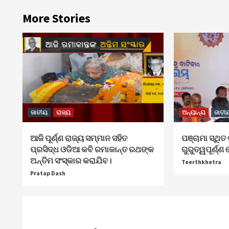
More Stories
ଜାତୀୟ
ରାଜ୍ୟ
ଅନ୍ୟାନ୍ୟ
ଜାତୀ
ଆଜି ପୂର୍ଣ୍ଣ ରାଜ୍ୟ ସମ୍ମାନ ସହିତ
ପଞ୍ଚାମା ସ୍ଥି
ପ୍ରସିଦ୍ଧ ଓଡିଆ କବି ରମାକାନ୍ତ ରଥଙ୍କ
ଗୁରୁତ୍ୱପୂର୍ଣ୍
ଅନ୍ତିମ ସଂସ୍କାର କରାଯିବ।
Teerthkhetra
Pratap Dash