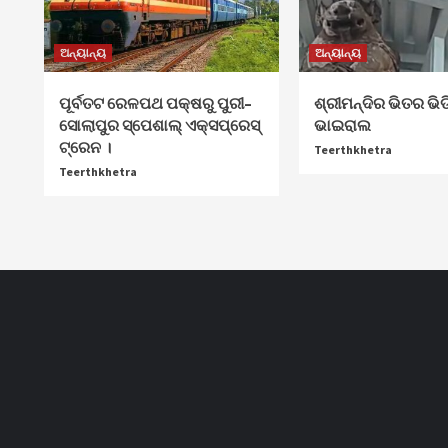
ଅନ୍ୟାନ୍ୟ
ଅନ୍ୟାନ୍ୟ
ପୂର୍ବତଟ ରେଳପଥ ପକ୍ଷରୁ ପୁରୀ–
ଶ୍ରୀମନ୍ଦିର ଭିତର ଭି
ସୋଲାପୁର ସ୍ପେଶାଲ୍ ଏକ୍ସପ୍ରେସ୍
ଭାଇରାଲ
ଟ୍ରେନ ।
Teerthkhetra
Teerthkhetra