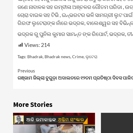
ଜଣେ ନାବାଳକ ସହ ରମ୍ବୀଳା ଅଞ୍ଚଳର ଗୌତମ ପରିଡା , ଉତ୍
ଚୋରା ବାଇକ ସହ ଟିଭି , ଇନ୍ଭରଟର ଭଳି ସାମଗ୍ରୀ ଲୁଟ ପାଇଁ
ଗିରଫ ଲୁଟେରାଙ୍କ ନାଁରେ ଭଦ୍ରକ, ବାଲେଶ୍ୱର ସହ ବିଭିନ୍
ଭଦ୍ରକ ରୁ ପୁନିଲ କୁମାର ସାମନ୍ତ ଙ୍କ ରିପୋର୍ଟ, ଭଦ୍ରକ, ତୀ
Views:
214
Tags:
Bhadrak
,
Bhadrak news
,
Crime
,
ଲୁଟେରା
Continue
Previous
ଗଞ୍ଜାମ ଜିଲ୍ଲା ବୁଗୁଡ଼ା ଅଦାଲତରେ ୧୨ତମ ପ୍ରତିଷ୍ଠା ଦିବସ ପାଳି
Reading
More Stories