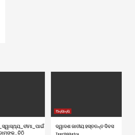
ଅନ୍ୟାନ୍ୟ
ସ୍ୱାସ୍ଥ୍ୟ_ବୀମା_ପାଇଁ
ଦ୍ୱାଦଶ ଜାତୀୟ ହସ୍ତତନ୍ତ ଦିବସ
ଡ଼ାମଙ୍କ_ଚିଠି
Teerthkhetra