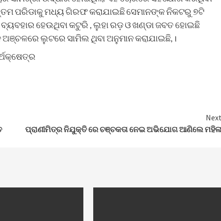
ତମ ପରିଡାକୁ ମଧ୍ୟ ଗିରଫ କରାଯାଇଛି ସେମାନଙ୍କ ନିକଟରୁ ୭ଟି
 ବ୍ୟବହାର ହେଉଥିବା କଟୁରି , ଲୁହା ରଡ଼ ଓ ଖଣ୍ଡା ଜବତ ହୋଇଛି
ନ ଅଞ୍ଚଳରେ ଲୁଟରେ ସାମିଲ ଥିବା ଅନୁମାନ କରାଯାଇଛି,।
ର୍ଥକ୍ଷେତ୍ର
Nex
ତ
ପ୍ରାଣୀମିତ୍ର ନିଯୁକ୍ତି ରେ ଚଞ୍ଚକତା ନେଇ ଅଭିଯୋଗ ଆଣିଲେ ମହିଳ