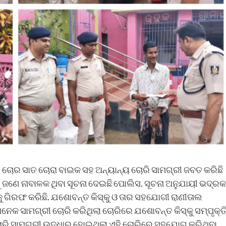
 ଚୋର ସାତ ଚୋରା ବାଇକ ସହ ଅନ୍ୟାନ୍ୟ ଚୋରି ସାମଗ୍ରୀ ଜବତ କରିଛି
 ଜଣେ ନାବାଳକ ଥିବା ସୂଚନା ଦେଇଛି ପୋଲିସ. ସୂଚନା ଅନୁଯାୟୀ ଭଦ୍ରକ
ୁ ଗିରଫ କରିଛି. ଯଶୋବନ୍ତ କିସ୍କୁ ଓ ତାର ସହଯୋଗୀ ରାଣୀତାଲ
େକ ସାମଗ୍ରୀ ଚୋରି କରିଥିଲା ଚୋରିରେ ଯଶୋବନ୍ତ କିସ୍କୁ ସମ୍ପୃକ୍ତ
ଚୋରି ସାମଗ୍ରୀ ଉଦ୍ଧାର ହୋଇଥିଲା ଏହି ଚୋରିରେ ସହଯୋଗ କରିଥିବା