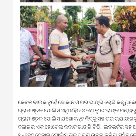
କେବଳ ବାଇକ ନୁହେଁ ଦୋକାନ ଓ ଘର ଭାଙ୍ଗି ଚୋରି କରୁଥିଲେ
ଗ୍ରାମାଞ୍ଚଳ ପୋଲିସ ଏଥି ସହିତ ୪ ଜଣ ଲୁଟେରାଙ୍କ ମଧ୍ୟରୁ
ଗ୍ରାମାଞ୍ଚଳ ପୋଲିସ ଯଶୋବନ୍ତ କିସ୍କୁ ସହ ତାର ଗ୍ୟାଙ୍ଗକ
ବଜାରର ଏକ ହୋଟେଲ କବାଟ ଭାଙ୍ଗି ଟିଭି , ଇନଭର୍ଟର ସହ ଅନ
ସନ୍ଦେହ ହେବାରୁ ପୋଲିସ ତାକୁ ପଚରା ଉଚୁରା କରିବା ସହିତ 