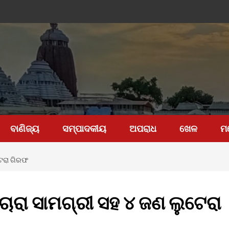
ବାଣିଜ୍ୟ
ସମ୍ପାଦକୀୟ
ଅପରାଧ
ଖେଳ
ମ
ଟେରା ଗିରଫ
ୋରା ସାମଗ୍ରୀ ସହ ୪ ଜଣ ଲୁଟେରା