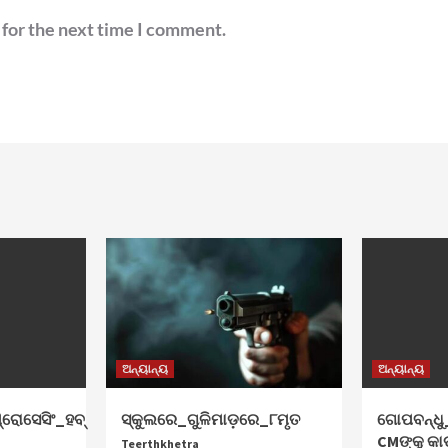
 for the next time I comment.
ଅନ୍ୟାନ୍ୟ
ଅନ୍ୟାନ୍ୟ
୍ରୋସେସିଂ_ହବ୍‌
ସ୍କୁଲରେ_ଗୁଳିମାଡ଼ରେ_୮ମୃତ
ଗୋପବନ୍ଧୁ_
CMଙ୍କୁ କା
Teerthkhetra