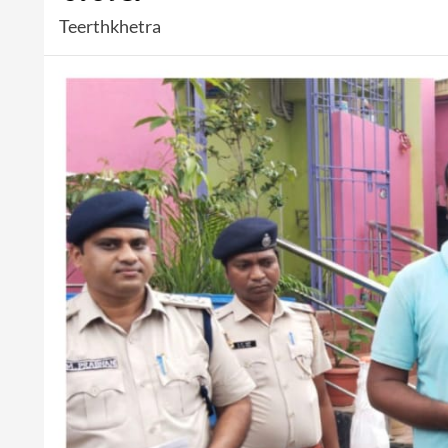
Teerthkhetra