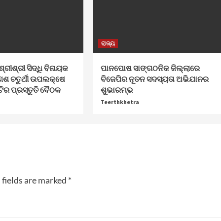
ରାଜ୍ୟ
ଶ୍ରୀଶ୍ରୀ ସିଦ୍ଧି ବିନାୟକ
ପାନପୋଷ ସାଙ୍ଗଠନିକ ଜିଲ୍ଲାରେ
େଶ ଚତୁର୍ଥୀ ଉପଲକ୍ଷେ
ବିଜେପିର ନୂତନ ସଦସ୍ୟତା ଅଭିଯାନର
ଟିର ପ୍ରସ୍ତୁତି ବୈଠକ
ଶୁଭାରମ୍ଭ
Teerthkhetra
 fields are marked
*