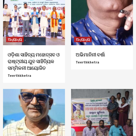
ଅନ୍ୟାନ୍ୟ
ଅନ୍ୟାନ୍ୟ
ଓଡ଼ିଶା ସାହିତ୍ୟ ମହୋତ୍ସବ ଓ
ଅଭିମାନିନୀ ବର୍ଷା
ରାଷ୍ଟ୍ରୀୟ ଯୁବ ସାହିତ୍ୟିକ
Teerthkhetra
ସମ୍ମିଳନୀ ଆୟୋଜିତ
Teerthkhetra