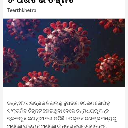
Teerthkhetra
ବନ୍ତ,୨୮/୭:ଭଦ୍ରକ ଜିଲ୍ଲାରୁ ବୁଧବାର ୭୦ଜଣ କୋଭିଡ଼
ସଂକ୍ରମିତ ଚିହ୍ନଟ ହୋଇଥିବା ବେଳେ ତନ୍ମଧ୍ୟରୁ ବନ୍ତ
ବ୍ଲକରୁ ୫ ଜଣ ଥିବା ଜଣାପଡ଼ିଛି । ଉକ୍ତ ୫ ଜଣଙ୍କ ମଧ୍ୟରୁ
ଅଣିଜୋ ପଂଚାୟତ ଅଣିଜୋ ଓ ମଙ୍ଗଳପୁର,ଗଣିଜାଙ୍ଗ