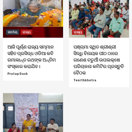
ଜାତୀୟ
ରାଜ୍ୟ
ରାଜ୍ୟ
ଆଜି ପୂର୍ଣ୍ଣ ରାଜ୍ୟ ସମ୍ମାନ
ପଞ୍ଚାମା ସ୍ଥିତ ଶ୍ରୀଶ୍ରୀ
ସହିତ ପ୍ରସିଦ୍ଧ ଓଡିଆ କବି
ସିଦ୍ଧି ବିନାୟକ ପୀଠ ଠାରେ
ରମାକାନ୍ତ ରଥଙ୍କ ଅନ୍ତିମ
ଗଣେଶ ଚତୁର୍ଥୀ ଉପଲକ୍ଷେ
ସଂସ୍କାର କରାଯିବ।
ପରିଚାଳନା କମିଟିର ପ୍ରସ୍ତୁତି
ବୈଠକ
Pratap Dash
Teerthkhetra