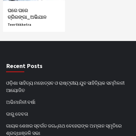
ଘରେ ଘରେ
ତ୍ରିରଙ୍ଗା_ଅଭିଯାନ
Teerthkhetra
Recent Posts
ଓଡ଼ିଶା ସାହିତ୍ୟ ମହୋତ୍ସବ ଓ ରାଷ୍ଟ୍ରୀୟ ଯୁବ ସାହିତ୍ୟିକ ସମ୍ମିଳନୀ
ଆୟୋଜିତ
ଅଭିମାନିନୀ ବର୍ଷା
ଦାରୁ ଦେବତା
ଗାୟକ ଶେଖର ସ୍ବର୍ଗତ ଜଗନ୍ନାଥ ବେହେରାଙ୍କ ଅମ୍ଳାନ ସ୍ମୃତିରେ
ଶ୍ରଦ୍ଧାଞ୍ଜଳି ସଭା