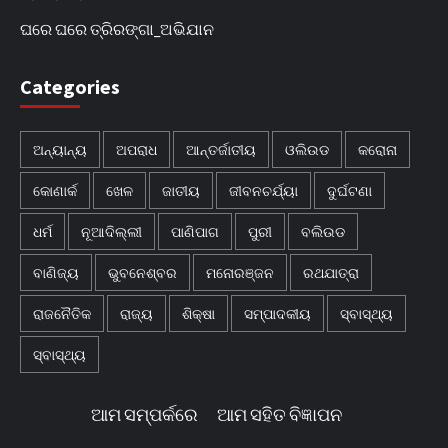
ଘରେ ଘରେ ତ୍ରିରଙ୍ଗା_ଅଭିଯାନ
Categories
ଅନ୍ୟାନ୍ୟ
ଅପରାଧ
ଆନ୍ତର୍ଜାତୀୟ
ଓଲିଉଡ
କରୋନା
କୋଣାର୍କ
ଖେଳ
ଜାତୀୟ
ଜୀବନଚର୍ଯ୍ୟା
ଦୁର୍ଘଟଣା
ଧର୍ମ
ନୂଆଦିଲ୍ଲୀ
ପାଣିପାଗ
ପୁରୀ
ବଲିଉଡ
ବାଣିଜ୍ୟ
ଭୁବନେଶ୍ବର
ମନୋରଞ୍ଜନ
ରଥଯାତ୍ରା
ରାଜନୈତିକ
ରାଜ୍ୟ
ଶିକ୍ଷା
ସମ୍ପାଦକୀୟ
ସ୍ବାସ୍ଥ୍ୟ
ସ୍ବାସ୍ଥ୍ୟ
ଆମ ସମ୍ପର୍କରେ
ଆମ ସହିତ ବିଜ୍ଞାପନ