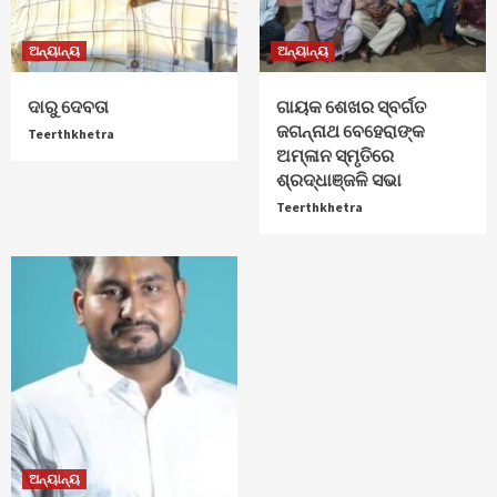
ଅନ୍ୟାନ୍ୟ
ଅନ୍ୟାନ୍ୟ
ଦାରୁ ଦେବତା
ଗାୟକ ଶେଖର ସ୍ବର୍ଗତ
ଜଗନ୍ନାଥ ବେହେରାଙ୍କ
Teerthkhetra
ଅମ୍ଳାନ ସ୍ମୃତିରେ
ଶ୍ରଦ୍ଧାଞ୍ଜଳି ସଭା
Teerthkhetra
ଅନ୍ୟାନ୍ୟ