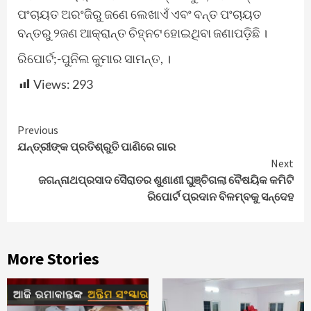
ପଂଚାୟତ ଅରଂଜିରୁ ଜଣେ ଲେଖାଏଁ ଏବଂ ବନ୍ତ ପଂଚାୟତ
ବନ୍ତରୁ ୨ଜଣ ଆକ୍ରାନ୍ତ ଚିହ୍ନଟ ହୋଇଥିବା ଜଣାପଡ଼ିଛି ।
ରିପୋର୍ଟ;-ପୁନିଲ କୁମାର ସାମନ୍ତ, ।
Views:
293
Continue
Previous
ଯନ୍ତ୍ରୀଙ୍କ ପ୍ରତିଶ୍ରୁତି ପାଣିରେ ଗାର
Reading
Next
ଜଗନ୍ନାଥପ୍ରସାଦ ସୈରାତର ଶୁଣାଣୀ ଘୁଞ୍ଚିଗଲା ବୈଷୟିକ କମିଟି
ରିପୋର୍ଟ ପ୍ରଦାନ ବିଳମ୍ବକୁ ସନ୍ଦେହ
More Stories