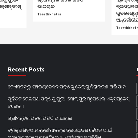
କ୍ସପ୍ରେସ୍
ଭାଇରାଲ
ତ୍ରୟୋଦଶ 
ଭୁବନେଶ୍ୱ
Teerthkhetra
ଅନ୍ତର୍ଜାତୀୟ
Teerthkhet
Recent Posts
ଜେଏସଡବ୍ଲୁ ଫାଉଣ୍ଡେସନ ପକ୍ଷରୁ ଡେଙ୍ଗୁ ନିରାକରଣ ଅଭିଯାନ
ପୂର୍ବତଟ ରେଳପଥ ପକ୍ଷରୁ ପୁରୀ–ସୋଲାପୁର ସ୍ପେଶାଲ୍ ଏକ୍ସପ୍ରେସ୍
ଟ୍ରେନ ।
ଶ୍ରୀମନ୍ଦିର ଭିତର ଭିଡିଓ ଭାଇରାଲ
ବ୍ରିକ୍ସ ଶିକ୍ଷାମନ୍ତ୍ରୀମାନଙ୍କ ତ୍ରୟୋଦଶ ବୈଠକ ପାଇଁ
ଭୁବନେଶ୍ୱରରେ ପହଞ୍ଚିଲେ ଅନ୍ତର୍ଜାତୀୟ ପ୍ରତିନିଧି