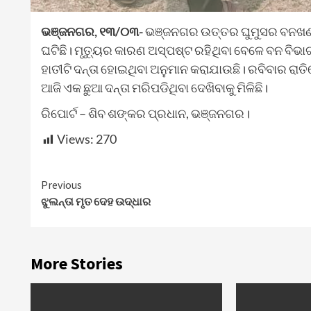
ଭଞ୍ଜନଗର, ୧୩/୦୩-
ଭଞ୍ଜନଗର ଉତ୍ତର ଘୁମୁସର ବନଖଣ୍ଡ
ଘଟିଛି। ମୃତ୍ୟୁର କାରଣ ଅସ୍ପଷ୍ଟ ରହିଥିବା ବେଳେ ବନ ବିଭା
ହାତୀଟି ଦନ୍ତା ହୋଇଥିବା ଅନୁମାନ କରାଯାଉଛି। ରବିବାର ରା
ଆଜି ଏକ ଛୁଆ ଦନ୍ତା ମରିପଡିଥିବା ଦେଖିବାକୁ ମିଳିଛି।
ରିପୋର୍ଟ – ଶିବ ଶଙ୍କର ପ୍ରଧାନ, ଭଞ୍ଜନଗର।
Views:
270
Continue
Previous
ଝୁଲନ୍ତା ମୃତ ଦେହ ଉଦ୍ଧାର
Reading
More Stories