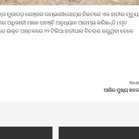
 ମୁଜାଗଡ଼ ରେଞ୍ଜର ଗମ୍ଭାରୀଗୋଚ୍ଛା ନିକଟରେ ଏକ ହାତୀର ମୃତ୍ୟୁ
ଗର ଅଧିକାରୀ ମାନେ ପହଞ୍ଚି ଅନୁଧ୍ୟାନ ଆରମ୍ଭ କରିଛନ୍ତି। ମୃତ
ତିରେ ଉକ୍ତ ଅଞ୍ଚଳରେ ୨୨ ଟିକିଆ ହାତୀପଲ ବିଚରଣ କରୁଥିବା ବେଳେ
Nex
ଆଜିର ମୁଖ୍ୟ ଖବ