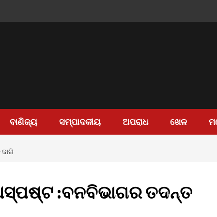
ବାଣିଜ୍ୟ
ସମ୍ପାଦକୀୟ
ଅପରାଧ
ଖେଳ
ମ
 ଜାରି
 ଅସ୍ପଷ୍ଟ :ବନବିଭାଗର ତଦନ୍ତ