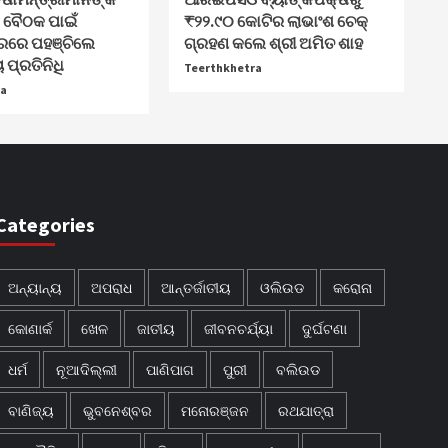
ବୈଠକ ପାଇଁ
₹୨୨.୯୦ କୋଟିର ଲାଭାଂଶ ଚେକ୍
ରରେ ପହଞ୍ଚିଲେ
ଗ୍ରହଣ କଲେ ଶ୍ରୀ ଅମିତ ଶାହ
 ପ୍ରତିନିଧି
Teerthkhetra
ra
Categories
ଅନ୍ୟାନ୍ୟ
ଅପରାଧ
ଆନ୍ତର୍ଜାତୀୟ
ଓଲିଉଡ
କରୋନା
କୋଣାର୍କ
ଖେଳ
ଜାତୀୟ
ଜୀବନଚର୍ଯ୍ୟା
ଦୁର୍ଘଟଣା
ଧର୍ମ
ନୂଆଦିଲ୍ଲୀ
ପାଣିପାଗ
ପୁରୀ
ବଲିଉଡ
ବାଣିଜ୍ୟ
ଭୁବନେଶ୍ବର
ମନୋରଞ୍ଜନ
ରଥଯାତ୍ରା