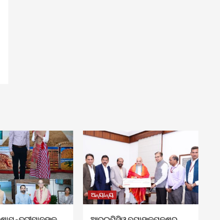
ଅନ୍ୟାନ୍ୟ
କ୍ଷାମନ୍ତ୍ରୀମାନଙ୍କ
ଆରଇପିସିଓ ବ୍ୟାଙ୍କପକ୍ଷରୁ