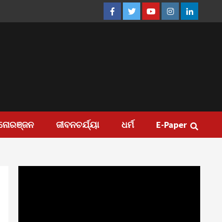
Facebook
Twitter
Youtube
Instagram
Linkedin
ନୋରଞ୍ଜନ
ଜୀବନଚର୍ଯ୍ୟା
ଧର୍ମ
E-Paper