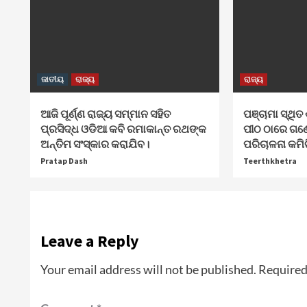
ଜାତୀୟ
ରାଜ୍ୟ
ରାଜ୍ୟ
ଆଜି ପୂର୍ଣ୍ଣ ରାଜ୍ୟ ସମ୍ମାନ ସହିତ
ପଞ୍ଚାମା ସ୍ଥିତ 
ପ୍ରସିଦ୍ଧ ଓଡିଆ କବି ରମାକାନ୍ତ ରଥଙ୍କ
ପୀଠ ଠାରେ ଗଣ
ଅନ୍ତିମ ସଂସ୍କାର କରାଯିବ।
ପରିଚାଳନା କମି
Pratap Dash
Teerthkhetra
Leave a Reply
Your email address will not be published.
Required