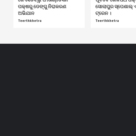
ପକ୍ଷରୁ ଡେଙ୍ଗୁ ନିରାକରଣ
ସୋଲାପୁର ସ୍ପେଶାଲ୍ ଏ
ଅଭିଯାନ
ଟ୍ରେନ ।
Teerthkhetra
Teerthkhetra