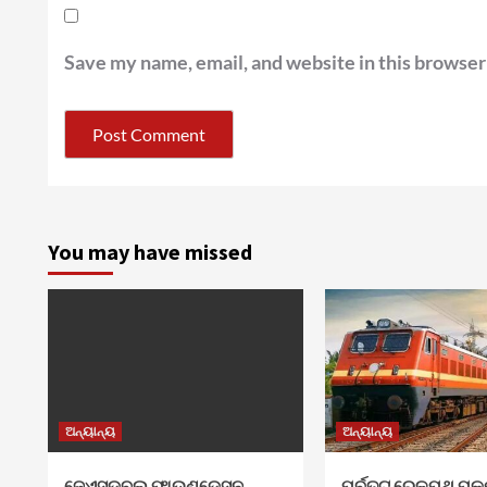
Save my name, email, and website in this browser
You may have missed
ଅନ୍ୟାନ୍ୟ
ଅନ୍ୟାନ୍ୟ
ଜେଏସଡବ୍ଲୁ ଫାଉଣ୍ଡେସନ
ପୂର୍ବତଟ ରେଳପଥ ପକ୍ଷ