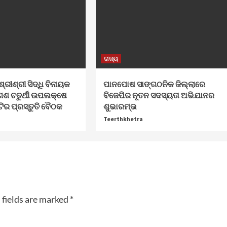
ରାଜ୍ୟ
ଶ୍ରୀଶ୍ରୀ ସିଦ୍ଧି ବିନାୟକ
ପାନପୋଷ ସାଙ୍ଗଠନିକ ଜିଲ୍ଲାରେ
େଶ ଚତୁର୍ଥୀ ଉପଲକ୍ଷେ
ବିଜେପିର ନୂତନ ସଦସ୍ୟତା ଅଭିଯାନର
ଟିର ପ୍ରସ୍ତୁତି ବୈଠକ
ଶୁଭାରମ୍ଭ
Teerthkhetra
 fields are marked
*