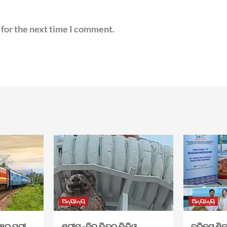
 for the next time I comment.
ଅନ୍ୟାନ୍ୟ
ଅନ୍ୟାନ୍ୟ
ରୁ ପୁରୀ–
ଶ୍ରୀମନ୍ଦିର ଭିତର ଭିଡିଓ
ବ୍ରିକ୍ସ ଶି