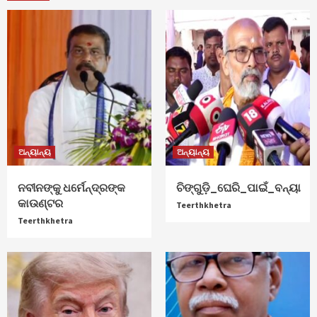
ଅନ୍ୟାନ୍ୟ
ଅନ୍ୟାନ୍ୟ
ନବୀନଙ୍କୁ ଧର୍ମେନ୍ଦ୍ରଙ୍କ
ଚିଙ୍ଗୁଡ଼ି_ଘେରି_ପାଇଁ_ବନ୍ୟା
କାଉଣ୍ଟର
Teerthkhetra
Teerthkhetra