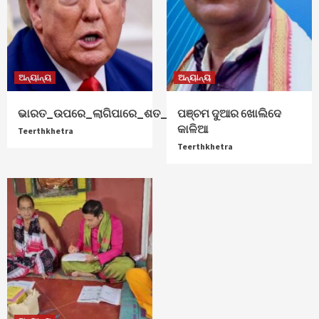
ଅନ୍ୟାନ୍ୟ
ଅନ୍ୟାନ୍ୟ
ଭାରତ_ଉପରେ_ଲାଗିପାରେ_ଶତ_ପ୍ରତିଶତ_ଟାରିଫ୍
ପଞ୍ଚମ ଦୁଆର ଖୋଲିଦେ
କାଳିଆ
Teerthkhetra
Teerthkhetra