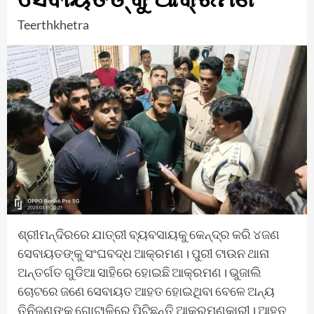
Teerthkhetra
ଶ୍ରୀମନ୍ଦିରରେ ଯାତ୍ରୀ ବ୍ୟବସାୟକୁ କେନ୍ଦ୍ର କରି ୪ଜଣ
ସେବାୟତଙ୍କୁ ସଂଘବଦ୍ଧ ଆକ୍ରମଣ। ପୁରୀ ଟାଉନ ଥାନା
ଅନ୍ତର୍ଗତ ଗୁଡିଆ ସାହିରେ ହୋଇଛି ଆକ୍ରମଣ। ଭୁଜାଲି
ଚୋଟରେ ଜଣେ ସେବାୟତ ଆହତ ହୋଇଥିବା ବେଳେ ଅନ୍ୟ
ତିନିଜଣଙ୍କୁ ଗୋଟାଳିରେ ପିଟିଛନ୍ତି ଆକ୍ରମଣକାରୀ। ଆହତ