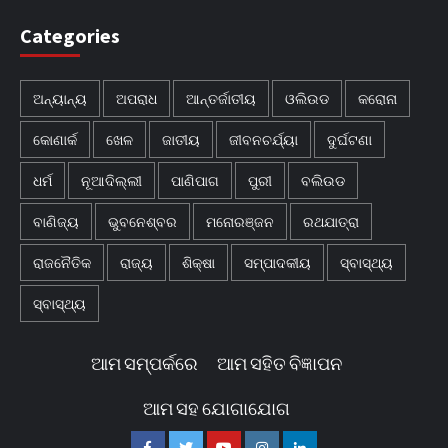
Categories
ଅନ୍ୟାନ୍ୟ
ଅପରାଧ
ଆନ୍ତର୍ଜାତୀୟ
ଓଲିଉଡ
କରୋନା
କୋଣାର୍କ
ଖେଳ
ଜାତୀୟ
ଜୀବନଚର୍ଯ୍ୟା
ଦୁର୍ଘଟଣା
ଧର୍ମ
ନୂଆଦିଲ୍ଲୀ
ପାଣିପାଗ
ପୁରୀ
ବଲିଉଡ
ବାଣିଜ୍ୟ
ଭୁବନେଶ୍ବର
ମନୋରଞ୍ଜନ
ରଥଯାତ୍ରା
ରାଜନୈତିକ
ରାଜ୍ୟ
ଶିକ୍ଷା
ସମ୍ପାଦକୀୟ
ସ୍ବାସ୍ଥ୍ୟ
ସ୍ବାସ୍ଥ୍ୟ
ଆମ ସମ୍ପର୍କରେ
ଆମ ସହିତ ବିଜ୍ଞାପନ
ଆମ ସହ ଯୋଗାଯୋଗ