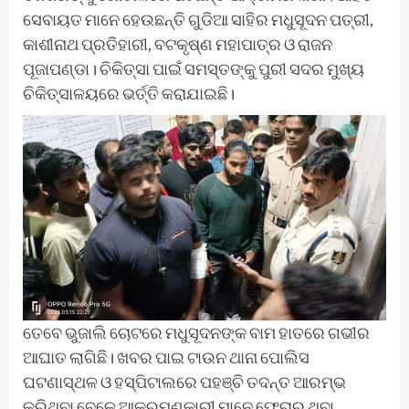
ସେବାୟତ ମାନେ ହେଉଛନ୍ତି ଗୁଡିଆ ସାହିର ମଧୁସୂଦନ ପତ୍ରୀ,
କାଶୀନାଥ ପ୍ରତିହାରୀ, ବଟକୃଷ୍ଣ ମହାପାତ୍ର ଓ ରାଜନ
ପୂଜାପଣ୍ଡା। ଚିକିତ୍ସା ପାଇଁ ସମସ୍ତଙ୍କୁ ପୁରୀ ସଦର ମୁଖ୍ୟ
ଚିକିତ୍ସାଳୟରେ ଭର୍ତ୍ତି କରାଯାଇଛି।
ତେବେ ଭୁଜାଲି ଚୋଟରେ ମଧୁସୂଦନଙ୍କ ବାମ ହାତରେ ଗଭୀର
ଆଘାତ ଲାଗିଛି। ଖବର ପାଇ ଟାଉନ ଥାନା ପୋଲିସ
ଘଟଣାସ୍ଥଳ ଓ ହସ୍ପିଟାଲରେ ପହଞ୍ଚି ତଦନ୍ତ ଆରମ୍ଭ
କରିଥିବା ବେଳେ ଆକ୍ରମଣକାରୀ ମାନେ ଫେରାର ଥିବା