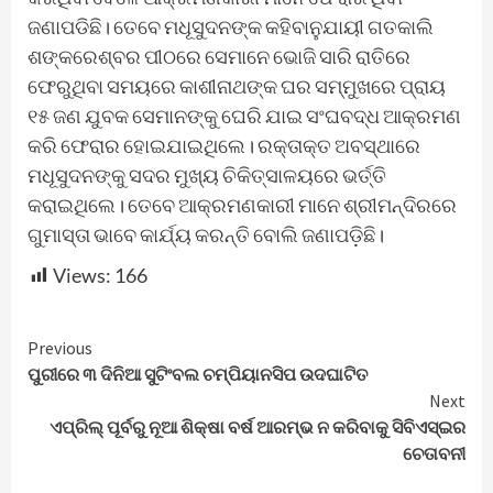
ଜଣାପଡିଛି। ତେବେ ମଧୂସୁଦନଙ୍କ କହିବାନୁଯାୟୀ ଗତକାଲି
ଶଙ୍କରେଶ୍ବର ପୀଠରେ ସେମାନେ ଭୋଜି ସାରି ରାତିରେ
ଫେରୁଥିବା ସମୟରେ କାଶୀନାଥଙ୍କ ଘର ସମ୍ମୁଖରେ ପ୍ରାୟ
୧୫ ଜଣ ଯୁବକ ସେମାନଙ୍କୁ ଘେରି ଯାଇ ସଂଘବଦ୍ଧ ଆକ୍ରମଣ
କରି ଫେରାର ହୋଇଯାଇଥିଲେ। ରକ୍ତାକ୍ତ ଅବସ୍ଥାରେ
ମଧୂସୁଦନଙ୍କୁ ସଦର‌ ମୁଖ୍ୟ ଚିକିତ୍ସାଳୟରେ ଭର୍ତ୍ତି
କରାଇଥିଲେ। ତେବେ ଆକ୍ରମଣକାରୀ ମାନେ ଶ୍ରୀମନ୍ଦିରରେ
ଗୁମାସ୍ତା ଭାବେ କାର୍ଯ୍ୟ କରନ୍ତି ବୋଲି ଜଣାପଡ଼ିଛି।
Views:
166
Continue
Previous
ପୁରୀରେ ୩ ଦିନିଆ ସୁଟିଂବଲ ଚମ୍ପିୟାନସିପ ଉଦଘାଟିତ
Reading
Next
ଏପ୍ରିଲ୍ ପୂର୍ବରୁ ନୂଆ ଶିକ୍ଷା ବର୍ଷ ଆରମ୍ଭ ନ କରିବାକୁ ସିବିଏସ୍ଇର
ଚେତାବନୀ