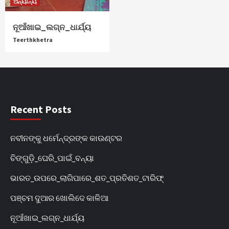
ଅନ୍ୟାନ୍ୟ
ନୂଆଁଖାଇ_ଲଗ୍ନ_ଧାର୍ଯ୍ୟ
Teerthkhetra
Recent Posts
ନବୀନଙ୍କୁ ଧର୍ମେନ୍ଦ୍ରଙ୍କ କାଉଣ୍ଟର
ଚିଙ୍ଗୁଡ଼ି_ଘେରି_ପାଇଁ_ବନ୍ୟା
ଭାରତ_ଉପରେ_ଲାଗିପାରେ_ଶତ_ପ୍ରତିଶତ_ଟାରିଫ୍
ପଞ୍ଚମ ଦୁଆର ଖୋଲିଦେ କାଳିଆ
ନୂଆଁଖାଇ_ଲଗ୍ନ_ଧାର୍ଯ୍ୟ