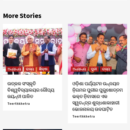
More Stories
ଅନ୍ୟାନ୍ୟ
ରାଜ୍ୟ
ଶିକ୍ଷା
ଅନ୍ୟାନ୍ୟ
ପୁରୀ
ରାଜ୍ୟ
ଉତ୍କଳ ସଂସ୍କୃତି
ଓଡ଼ିଶା ପର୍ଯ୍ୟଟନ ଉନ୍ନୟନ
ବିଶ୍ୱବିଦ୍ୟାଳୟର ରୌପ୍ୟ
ନ଼ିଗମର ପୁରୀର ପୁରୁଷୋତ୍ତମ
ଜୟନ୍ତୀ ପାଳିତ
ଭକ୍ତ ନ଼ିବାସରେ ଏକ
ସ୍ୱତନ୍ତ୍ର ଶୁଦ୍ଧଶାକାହାରୀ
Teerthkhetra
ଭୋଜନାଳୟ ଉଦଘାଟ଼ିତ
Teerthkhetra