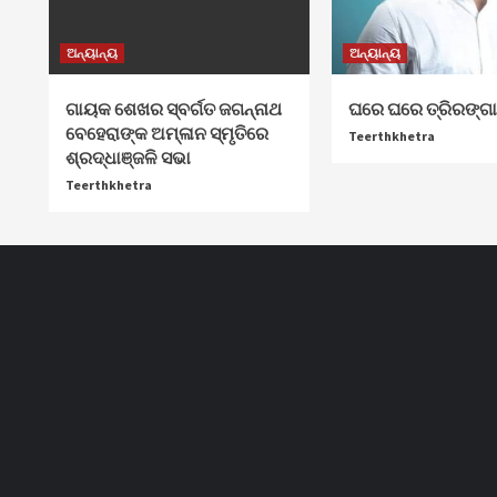
ଅନ୍ୟାନ୍ୟ
ଅନ୍ୟାନ୍ୟ
ଗାୟକ ଶେଖର ସ୍ବର୍ଗତ ଜଗନ୍ନାଥ
ଘରେ ଘରେ ତ୍ରିରଙ୍ଗ
ବେହେରାଙ୍କ ଅମ୍ଳାନ ସ୍ମୃତିରେ
Teerthkhetra
ଶ୍ରଦ୍ଧାଞ୍ଜଳି ସଭା
Teerthkhetra