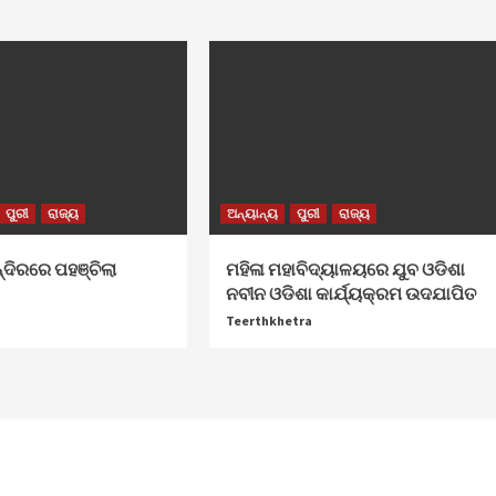
ପୁରୀ
ରାଜ୍ୟ
ଅନ୍ୟାନ୍ୟ
ପୁରୀ
ରାଜ୍ୟ
୍ଦିରରେ ପହଞ୍ଚିଲା
ମହିଳା ମହାବିଦ୍ୟାଳୟରେ ଯୁବ ଓଡିଶା
ନବୀନ ଓଡିଶା କାର୍ଯ୍ୟକ୍ରମ ଉଦଯାପିତ
Teerthkhetra