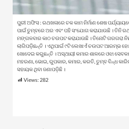
ପୁରୀ ଅଫିସ : ରଥଖଳାରେ ଚକ କାମ ନିର୍ମାଣ ଶେଷ ପର୍ଯ୍ୟାୟର
ପାଇଁ ତୁମ୍ବରେ ଅର ଏବଂ ପହି ସଂଯୋଗ କରାଯାଉଛି । ତିନି ରଥର ୨
ମଙ୍ଗଳବାର କାଠ ଚଉପଟ କରାଯାଉଛି । ତିନୋଟି ଗରଗରା ନିର୍ମ
ଲାଗିପଡ଼ିଛନ୍ତି । ଏଥିପାଇଁ ୯ଟି ଲେଖାଏଁ ଚଉପଟ ଆରମ୍ଭ ହ
ଖୋଦେଇ କରୁଛନ୍ତି । ଅସ୍ଥାୟୀ କମାର ଶାଳରେ ଓଝା ସେବକମାନ
ମହରଣା, ଭୋଇ, ରୁପକାର, କମାର, କରତି, ତୁମ୍ବ ବିନ୍ଧ 
ସହାୟକ ଥିବା ଜଣାପଡ଼ିଛି ।
Views:
282
Continue
Reading