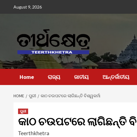
Skip
August 9, 2026
to
content
Home
ରାଜ୍ୟ
ଜାତୀୟ
ଆନ୍ତର୍ଜାତୀୟ
HOME
ପୁରୀ
କାଠ ଚଉପଟରେ ଲାଗିଛନ୍ତି ବିଶ୍ୱକର୍ମା
ପୁରୀ
କାଠ ଚଉପଟରେ ଲାଗିଛନ୍ତି ବି
Teerthkhetra