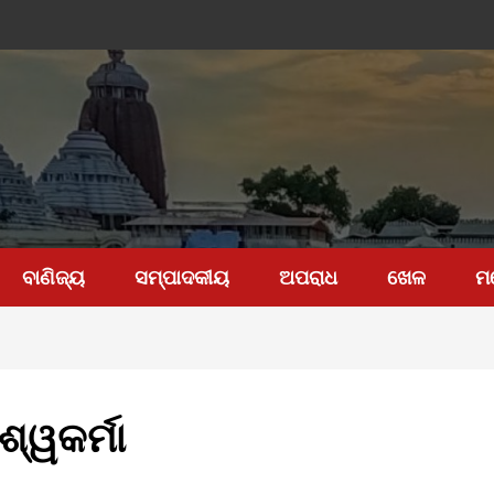
ବାଣିଜ୍ୟ
ସମ୍ପାଦକୀୟ
ଅପରାଧ
ଖେଳ
ମ
ଶ୍ୱକର୍ମା