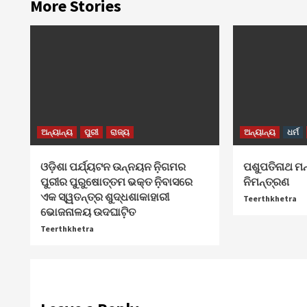
More Stories
ଅନ୍ୟାନ୍ୟ
ପୁରୀ
ରାଜ୍ୟ
ଅନ୍ୟାନ୍ୟ
ଧର୍ମ
ଓଡ଼ିଶା ପର୍ଯ୍ୟଟନ ଉନ୍ନୟନ ନ଼ିଗମର
ପଶୁପତିନାଥ ମନ
ପୁରୀର ପୁରୁଷୋତ୍ତମ ଭକ୍ତ ନ଼ିବାସରେ
ନିମନ୍ତ୍ରଣ
ଏକ ସ୍ୱତନ୍ତ୍ର ଶୁଦ୍ଧଶାକାହାରୀ
Teerthkhetra
ଭୋଜନାଳୟ ଉଦଘାଟ଼ିତ
Teerthkhetra