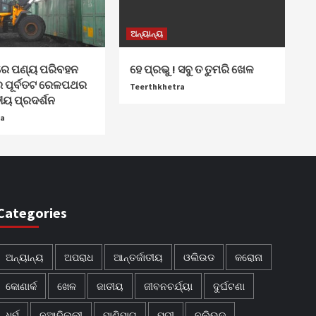
ଅନ୍ୟାନ୍ୟ
େ ପଣ୍ୟ ପରିବହନ
ହେ ପ୍ରଭୁ ! ସବୁ ତ ତୁମରି ଖେଳ
େ ପୂର୍ବତଟ ରେଳପଥର
Teerthkhetra
ୟ ପ୍ରଦର୍ଶନ
ra
Categories
ଅନ୍ୟାନ୍ୟ
ଅପରାଧ
ଆନ୍ତର୍ଜାତୀୟ
ଓଲିଉଡ
କରୋନା
କୋଣାର୍କ
ଖେଳ
ଜାତୀୟ
ଜୀବନଚର୍ଯ୍ୟା
ଦୁର୍ଘଟଣା
ଧର୍ମ
ନୂଆଦିଲ୍ଲୀ
ପାଣିପାଗ
ପୁରୀ
ବଲିଉଡ