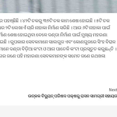
େ ପହଞ୍ଛିଛି । ୪୨ଟି ଚକରୁ ୩୭ଟି ଚକ କାମ ଶେଷ ହୋଇଛି । ୫ଟି ଚକ
ଟି ଲେଖାଏଁ ଚାରି ନାହାକା ନିର୍ମାଣ ସରିଛି । ଆଉ ୬ଟି ନାହାକା ପାଇଁ
ାଣ ଶେଷ ହୋଇଥିବା ବେଳେ ଦଣ୍ଡା ନିର୍ମାଣ ପାଇଁ ମୁଖ୍ୟ ମହରଣା
ୋଇଛି । ରୁପକାର ସେବକମାନେ ସାଲଗୁଜ ଏବଂ କୋଣଗୁଜରେ ସିଂହ ବିରାଳ
େ ଦଣ୍ଡା ବିଡ଼ିଆ କଂଟା ଓ ଆଗ ପାତେଳି କଂଟା ପ୍ରସ୍ତୁତ କରୁଛନ୍ତି ।
କାରିଗର ଜଣେ ପହି ମହାରଣା ସେବକମାନଙ୍କ ସମେତ ଜଣେ ରଥଖଳା
Nex
ଉତ୍କଳ ବିଦ୍ୟୁତ୍ ପରିଷଦ ପକ୍ଷରୁ ରାସନ ସାମଗ୍ରୀ ସହାୟତ