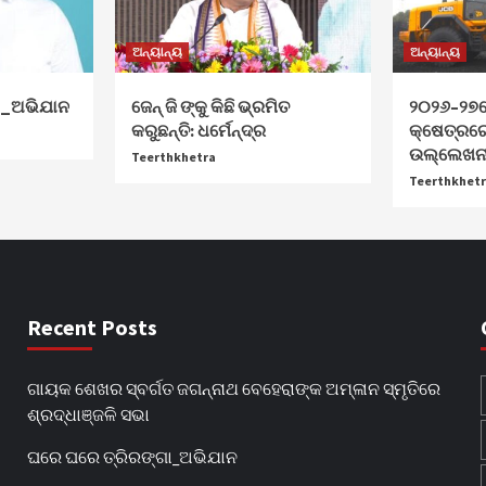
ଅନ୍ୟାନ୍ୟ
ଅନ୍ୟାନ୍ୟ
ା_ଅଭିଯାନ
ଜେନ୍‌ ଜି ଙ୍କୁ କିଛି ଭ୍ରମିତ
୨୦୨୬–୨୭ର
କରୁଛନ୍ତି: ଧର୍ମେନ୍ଦ୍ର
କ୍ଷେତ୍ରର
ଉଲ୍ଲେଖନୀ
Teerthkhetra
Teerthkhet
Recent Posts
ଗାୟକ ଶେଖର ସ୍ବର୍ଗତ ଜଗନ୍ନାଥ ବେହେରାଙ୍କ ଅମ୍ଳାନ ସ୍ମୃତିରେ
ଶ୍ରଦ୍ଧାଞ୍ଜଳି ସଭା
ଘରେ ଘରେ ତ୍ରିରଙ୍ଗା_ଅଭିଯାନ