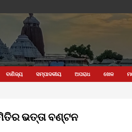
ବାଣିଜ୍ୟ
ସମ୍ପାଦକୀୟ
ଅପରାଧ
ଖେଳ
ମ
ତିର ଭତ୍ତା ବଣ୍ଟନ