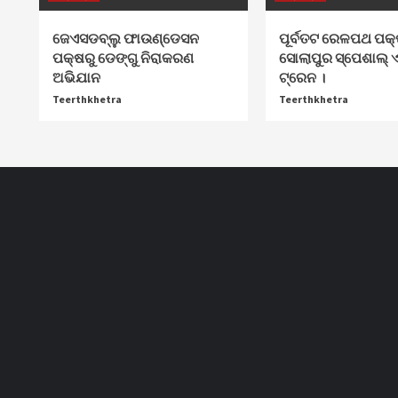
ଜେଏସଡବ୍ଲୁ ଫାଉଣ୍ଡେସନ
ପୂର୍ବତଟ ରେଳପଥ ପକ୍ଷ
ପକ୍ଷରୁ ଡେଙ୍ଗୁ ନିରାକରଣ
ସୋଲାପୁର ସ୍ପେଶାଲ୍ ଏ
ଅଭିଯାନ
ଟ୍ରେନ ।
Teerthkhetra
Teerthkhetra