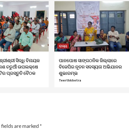
ରାଜ୍ୟ
ଶ୍ରୀଶ୍ରୀ ସିଦ୍ଧି ବିନାୟକ
ପାନପୋଷ ସାଙ୍ଗଠନିକ ଜିଲ୍ଲାରେ
େଶ ଚତୁର୍ଥୀ ଉପଲକ୍ଷେ
ବିଜେପିର ନୂତନ ସଦସ୍ୟତା ଅଭିଯାନର
ଟିର ପ୍ରସ୍ତୁତି ବୈଠକ
ଶୁଭାରମ୍ଭ
Teerthkhetra
 fields are marked
*