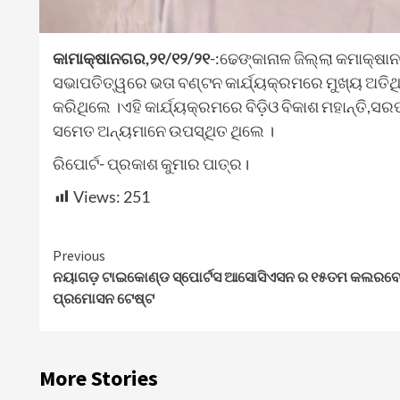
କାମାକ୍ଷାନଗର,୨୧/୧୨/୨୧
-:ଢେଙ୍କାନାଳ ଜିଲ୍ଲା କମାକ୍ଷ
ସଭାପତିତ୍ୱରେ ଭତା ବଣ୍ଟନ କାର୍ଯ୍ୟକ୍ରମରେ ମୁଖ୍ୟ ଅତିଥି
କରିଥିଲେ ।ଏହି କାର୍ଯ୍ୟକ୍ରମରେ ବିଡ଼ିଓ ବିକାଶ ମହାନ୍ତି,ସ
ସମେତ ଅନ୍ୟମାନେ ଉପସ୍ଥିତ ଥିଲେ ।
ରିପୋର୍ଟ- ପ୍ରକାଶ କୁମାର ପାତ୍ର।
Views:
251
Continue
Previous
ନୟାଗଡ଼ ଟାଇକୋଣ୍ଡ ସ୍ପୋର୍ଟସ ଆସୋସିଏସନ ର ୧୫ତମ କଲରବେ
Reading
ପ୍ରମୋସନ ଟେଷ୍ଟ
More Stories