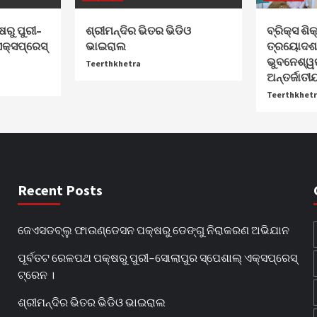
ରୁ ପୁରୀ–
ଶ୍ରୀମନ୍ଦିର ଭିତର ଭିଡିଓ
ବ୍ରିକ୍ସ ଶି
କ୍ସପ୍ରେସ୍
ଭାଇରାଲ
ତ୍ରୟୋଦଶ 
ଭୁବନେଶ୍ୱ
Teerthkhetra
ଅନ୍ତର୍ଜାତୀୟ
Teerthkhet
Recent Posts
ଜେଏସଡବ୍ଲୁ ଫାଉଣ୍ଡେସନ ପକ୍ଷରୁ ଡେଙ୍ଗୁ ନିରାକରଣ ଅଭିଯାନ
ପୂର୍ବତଟ ରେଳପଥ ପକ୍ଷରୁ ପୁରୀ–ସୋଲାପୁର ସ୍ପେଶାଲ୍ ଏକ୍ସପ୍ରେସ୍
ଟ୍ରେନ ।
ଶ୍ରୀମନ୍ଦିର ଭିତର ଭିଡିଓ ଭାଇରାଲ