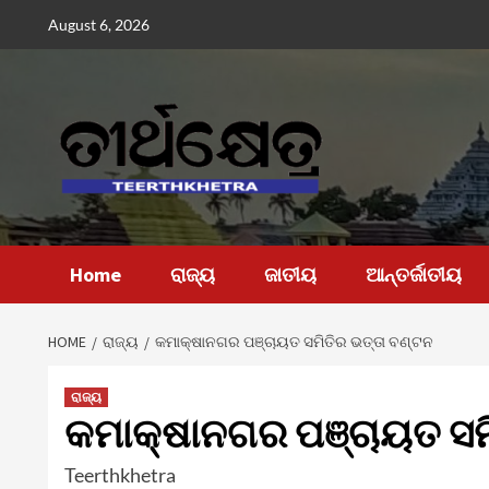
Skip
August 6, 2026
to
content
Home
ରାଜ୍ୟ
ଜାତୀୟ
ଆନ୍ତର୍ଜାତୀୟ
HOME
ରାଜ୍ୟ
କମାକ୍ଷାନଗର ପଞ୍ଚାୟତ ସମିତିର ଭତ୍ତା ବଣ୍ଟନ
ରାଜ୍ୟ
କମାକ୍ଷାନଗର ପଞ୍ଚାୟତ ସମି
Teerthkhetra