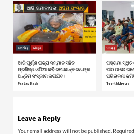
ଜାତୀୟ
ରାଜ୍ୟ
ରାଜ୍ୟ
ଆଜି ପୂର୍ଣ୍ଣ ରାଜ୍ୟ ସମ୍ମାନ ସହିତ
ପଞ୍ଚାମା ସ୍ଥିତ 
ପ୍ରସିଦ୍ଧ ଓଡିଆ କବି ରମାକାନ୍ତ ରଥଙ୍କ
ପୀଠ ଠାରେ ଗଣ
ଅନ୍ତିମ ସଂସ୍କାର କରାଯିବ।
ପରିଚାଳନା କମି
Pratap Dash
Teerthkhetra
Leave a Reply
Your email address will not be published.
Required