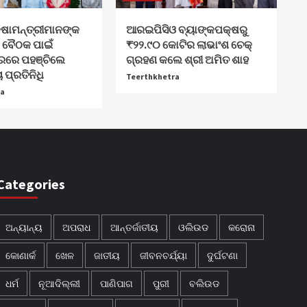
କ୍ଷାମନ୍ତ୍ରୀମାନଙ୍କ
ଆରଇପିସିଓ ବ୍ୟାଙ୍କପକ୍ଷରୁ
ବୈଠକ ପାଇଁ
₹୨୨.୯୦ କୋଟିର ଲାଭାଂଶ ଚେକ୍
ରରେ ପହଞ୍ଚିଲେ
ଗ୍ରହଣ କଲେ ଶ୍ରୀ ଅମିତ ଶାହ
 ପ୍ରତିନିଧି
Teerthkhetra
ra
Categories
ଅନ୍ୟାନ୍ୟ
ଅପରାଧ
ଆନ୍ତର୍ଜାତୀୟ
ଓଲିଉଡ
କରୋନା
କୋଣାର୍କ
ଖେଳ
ଜାତୀୟ
ଜୀବନଚର୍ଯ୍ୟା
ଦୁର୍ଘଟଣା
ଧର୍ମ
ନୂଆଦିଲ୍ଲୀ
ପାଣିପାଗ
ପୁରୀ
ବଲିଉଡ