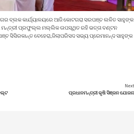
ାନଗର ବ୍ଲକ କାର୍ଯ୍ୟାଳୟରେ ଆଜି କୋଟଗରା ସରପଞ୍ଚ ଲଳିତ ସାହୁଙ୍କ
 ମନ୍ତ୍ରୀ ପ୍ରଫୁଲ୍ଲ ମଲ୍ଲିକ ଉପସ୍ଥିତ ରହି ଭତ୍ତା ବଣ୍ଟନ
ରପଞ୍ଚ ସିସିରକାନ୍ତ ବେହେରା,ଜିଲାପରିସଦ ସଭ୍ୟ ପ୍ରେମାନନ୍ଦ ସାହୁଙ୍କ
Nex
ଲ୍ଟ
ପ୍ରଧାନମନ୍ତ୍ରୀ କୃଷି ସିଞ୍ଜନ ଯୋଜନ