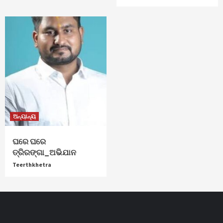
ଅନ୍ୟାନ୍ୟ
ଘରେ ଘରେ
ତ୍ରିରଙ୍ଗା_ଅଭିଯାନ
Teerthkhetra