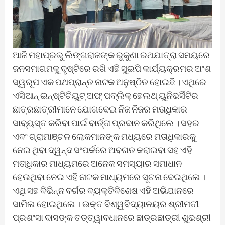
ଆଜି ମହାପ୍ରଭୁ ଲିଙ୍ଗରାଜଙ୍କ ରୁକୁଣା ରଥଯାତ୍ରା ସମୟରେ
ଜନସମାଗମକୁ ଦୃଷ୍ଟିରେ ରଖି ଏହି ସୁଇପି କାର୍ଯ୍ୟକ୍ରମର ଅଂଶ
ସ୍ୱରୂପ ଏକ ପଥପ୍ରାନ୍ତ ନାଟକ ଅନୁଷ୍ଠିତ ହୋଇଛି । ଏଥିରେ
ଏସିଆନ୍‌ ଇନ୍‌ଷ୍ଟିଚିୟୁଟ୍‌ ଅଫ୍‌ ପବ୍ଲିକ୍‌ ହେଲଥ୍‌ ୟୁନିଭର୍ସିଟିର
ଛାତ୍ରଛାତ୍ରୀମାନେ ଯୋଗଦେଇ ନିଜ ନିଜର ମତାଧିକାର
ସାବ୍ୟସ୍ତ କରିବା ପାଇଁ ବାର୍ତ୍ତା ପ୍ରଦାନ କରିଥିଲେ । ସହର
ଏବଂ ଗ୍ରାମାଞ୍ଚଳ ଲୋକମାନଙ୍କ ମଧ୍ୟରେ ମତାଧିକାରକୁ
ନେଇ ଥିବା ଦ୍ୱନ୍ଦ ସଂପର୍କରେ ଅବଗତ କରାଇବା ସହ ଏହି
ମତାଧିକାର ମାଧ୍ୟମରେ ଅନେକ ସମସ୍ୟାର ସମାଧାନ
ହେଉଥିବା ନେଇ ଏହି ନାଟକ ମାଧ୍ୟମରେ ସୂଚନା ଦେଇଥିଲେ ।
ଏଥି ସହ ବିଭିନ୍ନ ବର୍ଗର ବ୍ୟକ୍ତିବିଶେଷ ଏହି ଅଭିଯାନରେ
ସାମିଲ ହୋଇଥିଲେ । ଉକ୍ତ ବିଶ୍ୱବିଦ୍ୟାଳୟର ଶ୍ରୀମତୀ
ପ୍ରଶଂସା ଦାସଙ୍କ ତତ୍ତ୍ୱାବଧାନରେ ଛାତ୍ରଛାତ୍ରୀ ଶୁଭଶ୍ରୀ