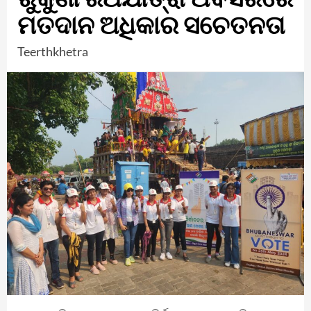
ମତଦାନ ଅଧିକାର ସଚେତନତା
Teerthkhetra