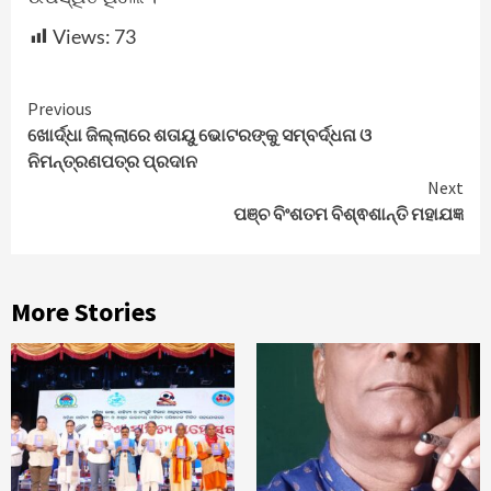
Views:
73
Continue
Previous
ଖୋର୍ଦ୍ଧା ଜିଲ୍ଲାରେ ଶତାୟୁ ଭୋଟରଙ୍କୁ ସମ୍ବର୍ଦ୍ଧନା ଓ
Reading
ନିମନ୍ତ୍ରଣପତ୍ର ପ୍ରଦାନ
Next
ପଞ୍ଚ ବିଂଶତମ ବିଶ୍ଵଶାନ୍ତି ମହାଯଜ୍ଞ
More Stories