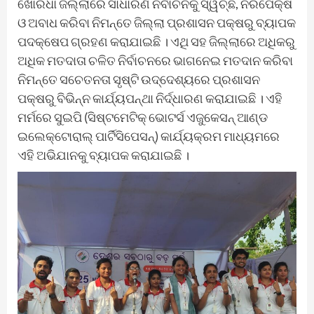
ଖୋରଧା ଜିଲ୍ଲାରେ ସାଧାରଣ ନିର୍ବାଚନକୁ ସ୍ୱଚ୍ଛ, ନିରପେକ୍ଷ
ଓ ଅବାଧ କରିବା ନିମନ୍ତେ ଜିଲ୍ଲା ପ୍ରଶାସନ ପକ୍ଷରୁ ବ୍ୟାପକ
ପଦକ୍ଷେପ ଗ୍ରହଣ କରାଯାଇଛି । ଏଥି ସହ ଜିଲ୍ଲାରେ ଅଧିକରୁ
ଅଧିକ ମତଦାତା ଚଳିତ ନିର୍ବାଚନରେ ଭାଗନେଇ ମତଦାନ କରିବା
ନିମନ୍ତେ ସଚେତନତା ସୃଷ୍ଟି ଉଦ୍ଦେଶ୍ୟରେ ପ୍ରଶାସନ
ପକ୍ଷରୁ ବିଭିନ୍ନ କାର୍ଯ୍ୟପନ୍ଥା ନିର୍ଦ୍ଧାରଣ କରାଯାଇଛି । ଏହି
ମର୍ମରେ ସୁଇପି (ସିଷ୍ଟମେଟିକ୍‌ ଭୋଟର୍ସ ଏଜୁକେସନ୍‌ ଆଣ୍ଡ
ଇଲେକ୍‌ଟୋରାଲ୍‌ ପାର୍ଟିସିପେସନ୍‌) କାର୍ଯ୍ୟକ୍ରମ ମାଧ୍ୟମରେ
ଏହି ଅଭିଯାନକୁ ବ୍ୟାପକ କରାଯାଇଛି ।