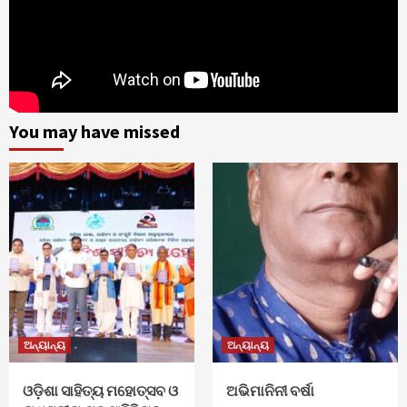
You may have missed
ଅନ୍ୟାନ୍ୟ
ଅନ୍ୟାନ୍ୟ
ଓଡ଼ିଶା ସାହିତ୍ୟ ମହୋତ୍ସବ ଓ
ଅଭିମାନିନୀ ବର୍ଷା