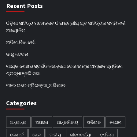
Recent Posts
ଓଡ଼ିଶା ସାହିତ୍ୟ ମହୋତ୍ସବ ଓ ରାଷ୍ଟ୍ରୀୟ ଯୁବ ସାହିତ୍ୟିକ ସମ୍ମିଳନୀ
ଆୟୋଜିତ
ଅଭିମାନିନୀ ବର୍ଷା
ଦାରୁ ଦେବତା
ଗାୟକ ଶେଖର ସ୍ବର୍ଗତ ଜଗନ୍ନାଥ ବେହେରାଙ୍କ ଅମ୍ଳାନ ସ୍ମୃତିରେ
ଶ୍ରଦ୍ଧାଞ୍ଜଳି ସଭା
ଘରେ ଘରେ ତ୍ରିରଙ୍ଗା_ଅଭିଯାନ
Categories
ଅନ୍ୟାନ୍ୟ
ଅପରାଧ
ଆନ୍ତର୍ଜାତୀୟ
ଓଲିଉଡ
କରୋନା
କୋଣାର୍କ
ଖେଳ
ଜାତୀୟ
ଜୀବନଚର୍ଯ୍ୟା
ଦୁର୍ଘଟଣା