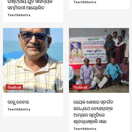
ରାଷ୍ଟ୍ରୀୟ ଯୁବ ସାହିତ୍ୟିକ
Teerthkhetra
ସମ୍ମିଳନୀ ଆୟୋଜିତ
Teerthkhetra
ଅନ୍ୟାନ୍ୟ
ଅନ୍ୟାନ୍ୟ
ଦାରୁ ଦେବତା
ଗାୟକ ଶେଖର ସ୍ବର୍ଗତ
ଜଗନ୍ନାଥ ବେହେରାଙ୍କ
Teerthkhetra
ଅମ୍ଳାନ ସ୍ମୃତିରେ
ଶ୍ରଦ୍ଧାଞ୍ଜଳି ସଭା
Teerthkhetra