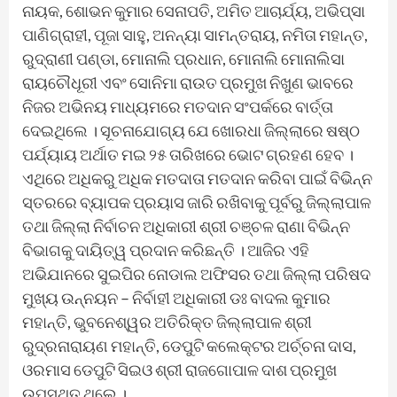
ନାୟକ, ଶୋଭନ କୁମାର ସେନାପତି, ଅମିତ ଆଚାର୍ଯ୍ୟ, ଅଭିପ୍‌ସା
ପାଣିଗ୍ରାହୀ, ପୂଜା ସାହୁ, ଅନନ୍ୟା ସାମନ୍ତରାୟ, ନମିତା ମହାନ୍ତ,
ରୁଦ୍ରାଣୀ ପଣ୍ଡା, ମୋନାଲି ପ୍ରଧାନ, ମୋନାଲି ମୋନାଲିସା
ରାୟଚୌଧୂରୀ ଏବଂ ସୋନିମା ରାଉତ ପ୍ରମୁଖ ନିଖୁଣ ଭାବରେ
ନିଜର ଅଭିନୟ ମାଧ୍ୟମରେ ମତଦାନ ସଂପର୍କରେ ବାର୍ତ୍ତା
ଦେଇଥିଲେ । ସୂଚନାଯୋଗ୍ୟ ଯେ ଖୋରଧା ଜିଲ୍ଲାରେ ଷଷ୍ଠ
ପର୍ଯ୍ୟାୟ ଅର୍ଥାତ ମଇ ୨୫ ତାରିଖରେ ଭୋଟ ଗ୍ରହଣ ହେବ ।
ଏଥିରେ ଅଧିକରୁ ଅଧିକ ମତଦାତା ମତଦାନ କରିବା ପାଇଁ ବିଭିନ୍ନ
ସ୍ତରରେ ବ୍ୟାପକ ପ୍ରୟାସ ଜାରି ରଖିବାକୁ ପୂର୍ବରୁ ଜିଲ୍ଲାପାଳ
ତଥା ଜିଲ୍ଲା ନିର୍ବାଚନ ଅଧିକାରୀ ଶ୍ରୀ ଚଞ୍ଚଳ ରାଣା ବିଭିନ୍ନ
ବିଭାଗକୁ ଦାୟିତ୍ୱ ପ୍ରଦାନ କରିଛନ୍ତି । ଆଜିର ଏହି
ଅଭିଯାନରେ ସୁଇପିର ନୋଡାଲ ଅଫିସର ତଥା ଜିଲ୍ଲା ପରିଷଦ
ମୁଖ୍ୟ ଉନ୍ନୟନ – ନିର୍ବାହୀ ଅଧିକାରୀ ଡଃ ବାଦଲ କୁମାର
ମହାନ୍ତି, ଭୁବନେଶ୍ୱର ଅତିରିକ୍ତ ଜିଲ୍ଲାପାଳ ଶ୍ରୀ
ରୁଦ୍ରନାରାୟଣ ମହାନ୍ତି, ଡେପୁଟି କଲେକ୍ଟର ଅର୍ଚ୍ଚନା ଦାସ,
ଓରମାସ ଡେପୁଟି ସିଇଓ ଶ୍ରୀ ରାଜଗୋପାଳ ଦାଶ ପ୍ରମୁଖ
ଉପସ୍ଥିତ ଥିଲେ ।